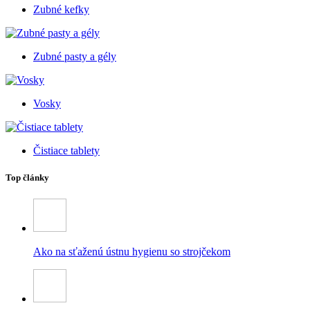
Zubné kefky
Zubné pasty a gély
Vosky
Čistiace tablety
Top články
Ako na sťaženú ústnu hygienu so strojčekom