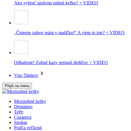
Ako vybrať správnu zubnú kefku? + VIDEO
„Čistenie zubov mám v malíčku!“ A viete to iste? + VIDEO
Odhalenie! Zubné kazy nemajú dedičov + VIDEO
Viac článkov
Přejít na menu
Mezizubné kefky
Dentalpro
TePe
Curaprox
Spokar
Podľa veľkosti