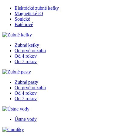
Elektrické zubné kefky
Magnetické iO
Sonické
Batériové
Zubné kefky
Od prvého zubu
Od 4 rokov
Od 7 rokov
Zubné pasty
Od prvého zubu
Od 4 rokov
Od 7 rokov
Ústne vody