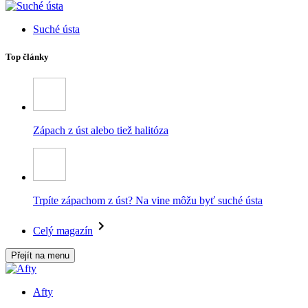
Suché ústa
Top články
Zápach z úst alebo tiež halitóza
Trpíte zápachom z úst? Na vine môžu byť suché ústa
Celý magazín
Přejít na menu
Afty