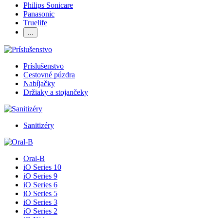
Philips Sonicare
Panasonic
Truelife
…
Príslušenstvo
Cestovné púzdra
Nabíjačky
Držiaky a stojančeky
Sanitizéry
Oral-B
iO Series 10
iO Series 9
iO Series 6
iO Series 5
iO Series 3
iO Series 2