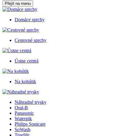
Přejít na menu
Domáce sprchy
Cestovné sprchy
Ústne centrá
Na kohútik
Náhradné trysky
Oral-B
Panasonic
Waterpik
Philips Sonicare
SoWash
Truelife