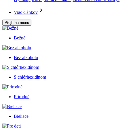
Viac článkov
Přejít na menu
Bežné
Bez alkoholu
S chlórhexidínom
Prírodné
Bieliace