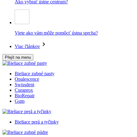
Ako vybrať ústne centrum?
Viete ako vám môže pomôcť ústna sprcha?
Viac článkov
Přejít na menu
Bieliace zubné pasty
Opalescence
Swissdent
Curaprox
BioRepair
Gum
Bieliace perá a tyčinky