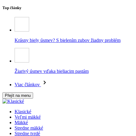
Top články
Krásny biely úsmev? S bielením zubov žiadny problém
Žiarivý úsmev vďaka bieliacim pastám
Viac článkov
Přejít na menu
Klasické
Veľmi mäkké
Mäkké
Stredne mäkké
Stredne tvrdé