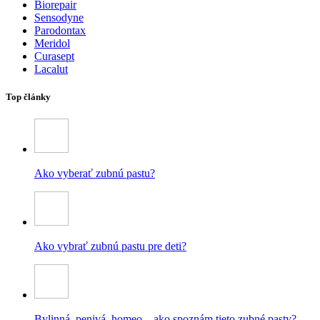
Biorepair
Sensodyne
Parodontax
Meridol
Curasept
Lacalut
Top články
Ako vyberať zubnú pastu?
Ako vybrať zubnú pastu pre deti?
Bylinná, penivá, homeo – ako spoznám tieto zubné pasty?