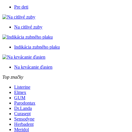
Pre deti
Na citlivé zuby
Indikácia zubného plaku
Na krvácanie ďasien
Top značky
Listerine
Elmex
GUM
Parodontax
Dr.Landa
Curasept
Sensodyne
Herbadent
Meridol