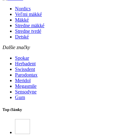
Nordics
Veľmi mäkké
Mäkké
Stredne mäkké
Stredne tvrdé
Detské
Dalšie značky
Spokar
Herbadent
Swissdent
Parodontax
Meridol
Megasmile
Sensodyne
Gum
Top články