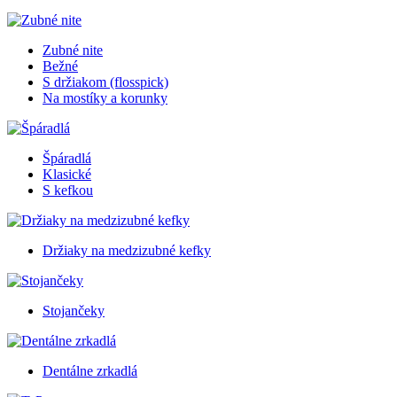
Zubné nite
Bežné
S držiakom (flosspick)
Na mostíky a korunky
Špáradlá
Klasické
S kefkou
Držiaky na medzizubné kefky
Stojančeky
Dentálne zrkadlá