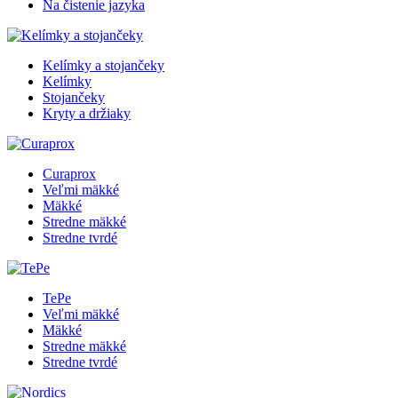
Na čistenie jazyka
Kelímky a stojančeky
Kelímky
Stojančeky
Kryty a držiaky
Curaprox
Veľmi mäkké
Mäkké
Stredne mäkké
Stredne tvrdé
TePe
Veľmi mäkké
Mäkké
Stredne mäkké
Stredne tvrdé