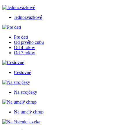
Jednozväzkové
Pre deti
Od prvého zubu
Od 4 rokov
Od 7 rokov
Cestovné
Na strojčeky
Na umelý chrup