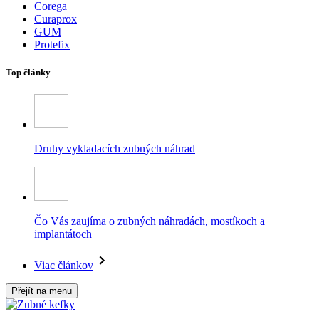
Corega
Curaprox
GUM
Protefix
Top články
Druhy vykladacích zubných náhrad
Čo Vás zaujíma o zubných náhradách, mostíkoch a
implantátoch
Viac článkov
Přejít na menu