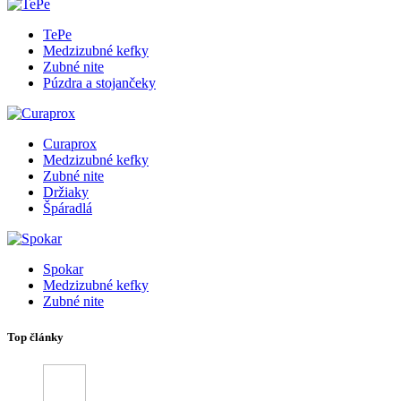
TePe
Medzizubné kefky
Zubné nite
Púzdra a stojančeky
Curaprox
Medzizubné kefky
Zubné nite
Držiaky
Špáradlá
Spokar
Medzizubné kefky
Zubné nite
Top články