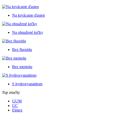
Na krvácanie ďasien
Na obnažené krčky
Bez fluoridu
Bez mentolu
S hydroxyapatitom
Top značky
GUM
GC
Elmex