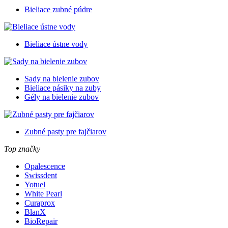
Bieliace zubné púdre
Bieliace ústne vody
Sady na bielenie zubov
Bieliace pásiky na zuby
Gély na bielenie zubov
Zubné pasty pre fajčiarov
Top značky
Opalescence
Swissdent
Yotuel
White Pearl
Curaprox
BlanX
BioRepair