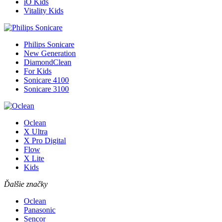
iO Kids
Vitality Kids
Philips Sonicare
New Generation
DiamondClean
For Kids
Sonicare 4100
Sonicare 3100
Oclean
X Ultra
X Pro Digital
Flow
X Lite
Kids
Ďalšie značky
Oclean
Panasonic
Sencor