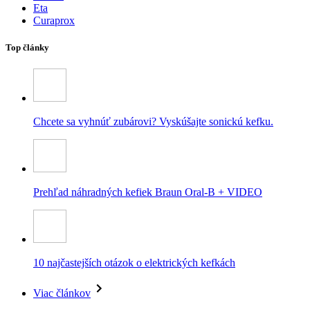
Eta
Curaprox
Top články
Chcete sa vyhnúť zubárovi? Vyskúšajte sonickú kefku.
Prehľad náhradných kefiek Braun Oral-B + VIDEO
10 najčastejších otázok o elektrických kefkách
Viac článkov