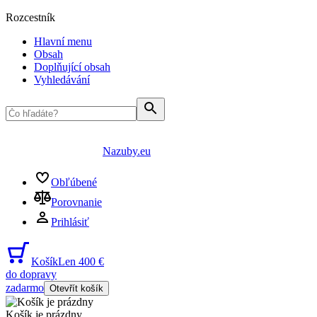
Rozcestník
Hlavní menu
Obsah
Doplňující obsah
Vyhledávání
Nazuby.eu
Obľúbené
Porovnanie
Prihlásiť
Košík
Len 400 €
do dopravy
zadarmo
Otevřít košík
Košík je prázdny
...