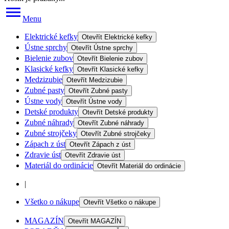
Menu
Elektrické kefky
Otevřít
Elektrické kefky
Ústne sprchy
Otevřít
Ústne sprchy
Bielenie zubov
Otevřít
Bielenie zubov
Klasické kefky
Otevřít
Klasické kefky
Medzizubie
Otevřít
Medzizubie
Zubné pasty
Otevřít
Zubné pasty
Ústne vody
Otevřít
Ústne vody
Detské produkty
Otevřít
Detské produkty
Zubné náhrady
Otevřít
Zubné náhrady
Zubné strojčeky
Otevřít
Zubné strojčeky
Zápach z úst
Otevřít
Zápach z úst
Zdravie úst
Otevřít
Zdravie úst
Materiál do ordinácie
Otevřít
Materiál do ordinácie
|
Všetko o nákupe
Otevřít
Všetko o nákupe
MAGAZÍN
Otevřít
MAGAZÍN