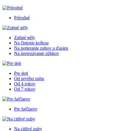
Prírodné
Zubné gély
Na čistenie kefkou
Na potieranie zubov a ďasien
Na prerezávanie zúbkov
Pre deti
Od prvého zubu
Od 4 rokov
Od 7 rokov
Pre fajčiarov
Na citlivé zuby