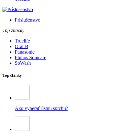
Príslušenstvo
Top značky
Truelife
Oral-B
Panasonic
Philips Sonicare
SoWash
Top články
Ako vyberať ústnu sprchu?