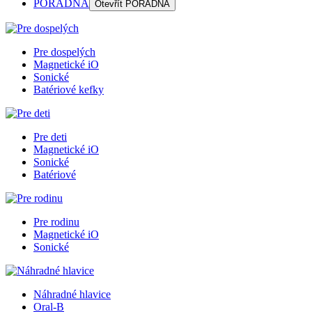
PORADŇA
Otevřít
PORADŇA
Pre dospelých
Magnetické iO
Sonické
Batériové kefky
Pre deti
Magnetické iO
Sonické
Batériové
Pre rodinu
Magnetické iO
Sonické
Náhradné hlavice
Oral-B