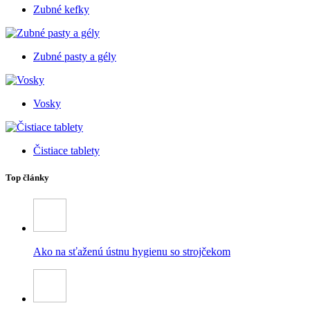
Zubné kefky
Zubné pasty a gély
Vosky
Čistiace tablety
Top články
Ako na sťaženú ústnu hygienu so strojčekom