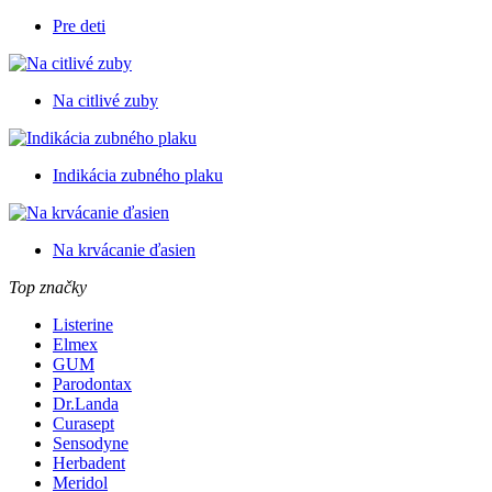
Pre deti
Na citlivé zuby
Indikácia zubného plaku
Na krvácanie ďasien
Top značky
Listerine
Elmex
GUM
Parodontax
Dr.Landa
Curasept
Sensodyne
Herbadent
Meridol