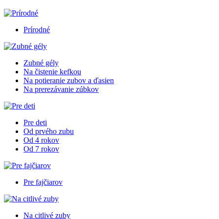
Prírodné
Zubné gély
Na čistenie kefkou
Na potieranie zubov a ďasien
Na prerezávanie zúbkov
Pre deti
Od prvého zubu
Od 4 rokov
Od 7 rokov
Pre fajčiarov
Na citlivé zuby