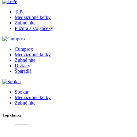
TePe
Medzizubné kefky
Zubné nite
Púzdra a stojančeky
Curaprox
Medzizubné kefky
Zubné nite
Držiaky
Špáradlá
Spokar
Medzizubné kefky
Zubné nite
Top články