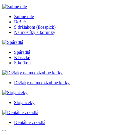
Zubné nite
Bežné
S držiakom (flosspick)
Na mostíky a korunky
Špáradlá
Klasické
S kefkou
Držiaky na medzizubné kefky
Stojančeky
Dentálne zrkadlá