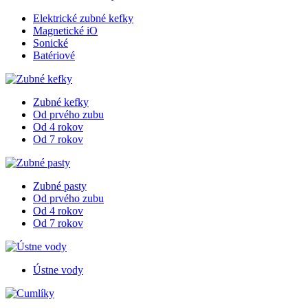
Elektrické zubné kefky
Magnetické iO
Sonické
Batériové
Zubné kefky
Od prvého zubu
Od 4 rokov
Od 7 rokov
Zubné pasty
Od prvého zubu
Od 4 rokov
Od 7 rokov
Ústne vody