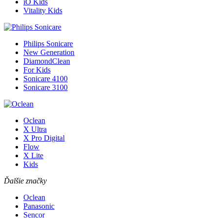
iO Kids
Vitality Kids
Philips Sonicare
New Generation
DiamondClean
For Kids
Sonicare 4100
Sonicare 3100
Oclean
X Ultra
X Pro Digital
Flow
X Lite
Kids
Ďalšie značky
Oclean
Panasonic
Sencor