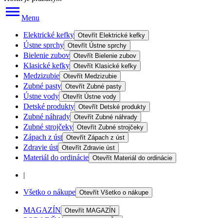
Menu
Elektrické kefky
Otevřít
Elektrické kefky
Ústne sprchy
Otevřít
Ústne sprchy
Bielenie zubov
Otevřít
Bielenie zubov
Klasické kefky
Otevřít
Klasické kefky
Medzizubie
Otevřít
Medzizubie
Zubné pasty
Otevřít
Zubné pasty
Ústne vody
Otevřít
Ústne vody
Detské produkty
Otevřít
Detské produkty
Zubné náhrady
Otevřít
Zubné náhrady
Zubné strojčeky
Otevřít
Zubné strojčeky
Zápach z úst
Otevřít
Zápach z úst
Zdravie úst
Otevřít
Zdravie úst
Materiál do ordinácie
Otevřít
Materiál do ordinácie
|
Všetko o nákupe
Otevřít
Všetko o nákupe
MAGAZÍN
Otevřít
MAGAZÍN