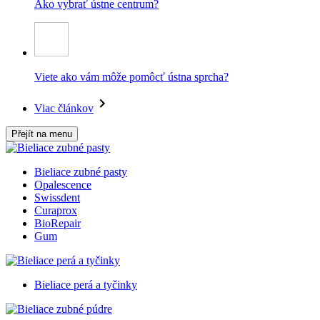
Ako vybrať ústne centrum?
Viete ako vám môže pomôcť ústna sprcha?
Viac článkov
Přejít na menu
Bieliace zubné pasty
Opalescence
Swissdent
Curaprox
BioRepair
Gum
Bieliace perá a tyčinky