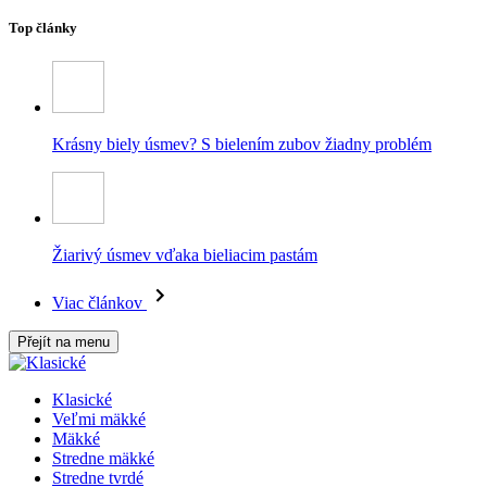
Top články
Krásny biely úsmev? S bielením zubov žiadny problém
Žiarivý úsmev vďaka bieliacim pastám
Viac článkov
Přejít na menu
Klasické
Veľmi mäkké
Mäkké
Stredne mäkké
Stredne tvrdé