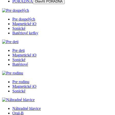
PORADŇA
Otevřít
PORADŇA
Pre dospelých
Magnetické iO
Sonické
Batériové kefky
Pre deti
Magnetické iO
Sonické
Batériové
Pre rodinu
Magnetické iO
Sonické
Náhradné hlavice
Oral-B