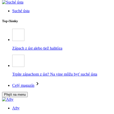
Suché ústa
Top články
Zápach z úst alebo tiež halitóza
Trpíte zápachom z úst? Na vine môžu byť suché ústa
Celý magazín
Přejít na menu
Afty