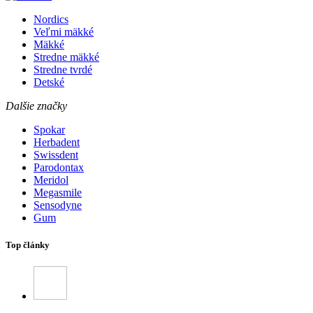
Nordics
Veľmi mäkké
Mäkké
Stredne mäkké
Stredne tvrdé
Detské
Dalšie značky
Spokar
Herbadent
Swissdent
Parodontax
Meridol
Megasmile
Sensodyne
Gum
Top články