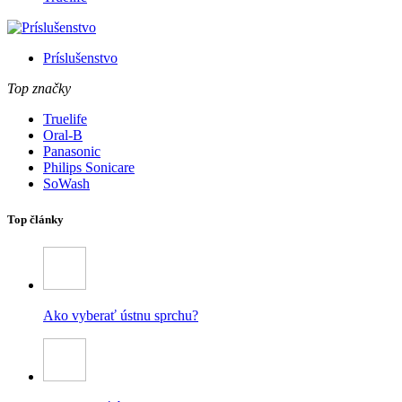
Príslušenstvo
Top značky
Truelife
Oral-B
Panasonic
Philips Sonicare
SoWash
Top články
Ako vyberať ústnu sprchu?