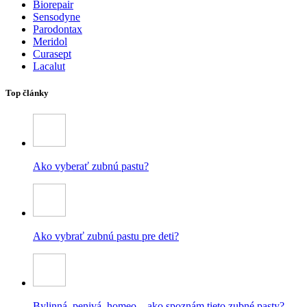
Biorepair
Sensodyne
Parodontax
Meridol
Curasept
Lacalut
Top články
Ako vyberať zubnú pastu?
Ako vybrať zubnú pastu pre deti?
Bylinná, penivá, homeo – ako spoznám tieto zubné pasty?