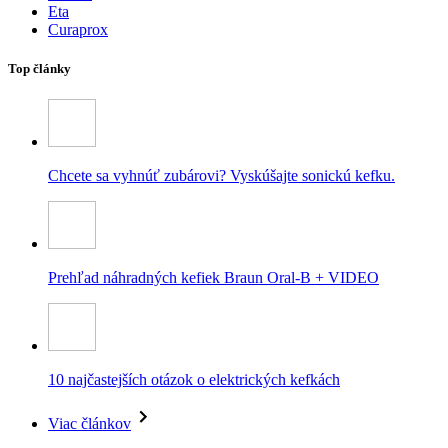
Eta
Curaprox
Top články
Chcete sa vyhnúť zubárovi? Vyskúšajte sonickú kefku.
Prehľad náhradných kefiek Braun Oral-B + VIDEO
10 najčastejších otázok o elektrických kefkách
Viac článkov