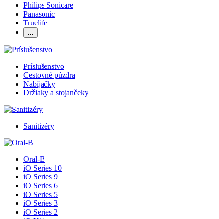
Philips Sonicare
Panasonic
Truelife
…
Príslušenstvo
Cestovné púzdra
Nabíjačky
Držiaky a stojančeky
Sanitizéry
Oral-B
iO Series 10
iO Series 9
iO Series 6
iO Series 5
iO Series 3
iO Series 2