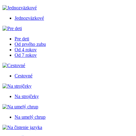
Jednozväzkové
Pre deti
Od prvého zubu
Od 4 rokov
Od 7 rokov
Cestovné
Na strojčeky
Na umelý chrup