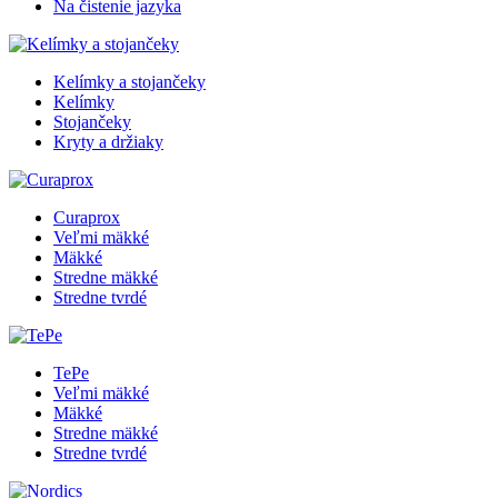
Na čistenie jazyka
Kelímky a stojančeky
Kelímky
Stojančeky
Kryty a držiaky
Curaprox
Veľmi mäkké
Mäkké
Stredne mäkké
Stredne tvrdé
TePe
Veľmi mäkké
Mäkké
Stredne mäkké
Stredne tvrdé