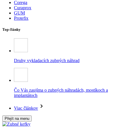
Corega
Curaprox
GUM
Protefix
Top články
Druhy vykladacích zubných náhrad
Čo Vás zaujíma o zubných náhradách, mostíkoch a
implantátoch
Viac článkov
Přejít na menu