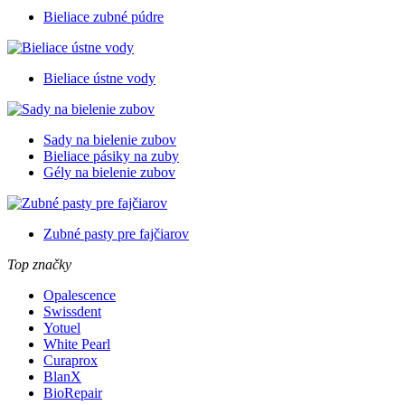
Bieliace zubné púdre
Bieliace ústne vody
Sady na bielenie zubov
Bieliace pásiky na zuby
Gély na bielenie zubov
Zubné pasty pre fajčiarov
Top značky
Opalescence
Swissdent
Yotuel
White Pearl
Curaprox
BlanX
BioRepair