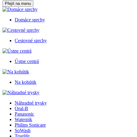
Přejít na menu
Domáce sprchy
Cestovné sprchy
Ústne centrá
Na kohútik
Náhradné trysky
Oral-B
Panasonic
Waterpik
Philips Sonicare
SoWash
Truelife