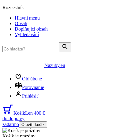
Rozcestník
Hlavní menu
Obsah
Doplňující obsah
Vyhledávání
Nazuby.eu
Obľúbené
Porovnanie
Prihlásiť
Košík
Len 400 €
do dopravy
zadarmo
Otevřít košík
Košík je prázdny
...