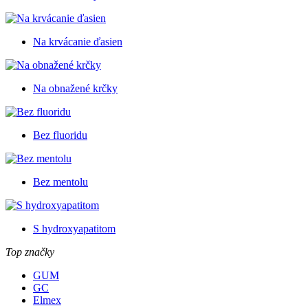
Na krvácanie ďasien
Na obnažené krčky
Bez fluoridu
Bez mentolu
S hydroxyapatitom
Top značky
GUM
GC
Elmex