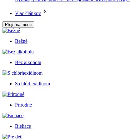
Viac článkov
Přejít na menu
Bežné
Bez alkoholu
S chlórhexidínom
Prírodné
Bieliace