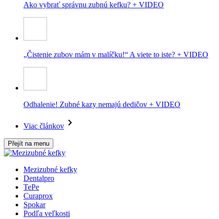
Ako vybrať správnu zubnú kefku? + VIDEO
„Čistenie zubov mám v malíčku!“ A viete to iste? + VIDEO
Odhalenie! Zubné kazy nemajú dedičov + VIDEO
Viac článkov
Přejít na menu
Mezizubné kefky
Dentalpro
TePe
Curaprox
Spokar
Podľa veľkosti