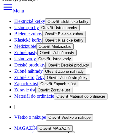
Menu
Elektrické kefky
Otevřít
Elektrické kefky
Ústne sprchy
Otevřít
Ústne sprchy
Bielenie zubov
Otevřít
Bielenie zubov
Klasické kefky
Otevřít
Klasické kefky
Medzizubie
Otevřít
Medzizubie
Zubné pasty
Otevřít
Zubné pasty
Ústne vody
Otevřít
Ústne vody
Detské produkty
Otevřít
Detské produkty
Zubné náhrady
Otevřít
Zubné náhrady
Zubné strojčeky
Otevřít
Zubné strojčeky
Zápach z úst
Otevřít
Zápach z úst
Zdravie úst
Otevřít
Zdravie úst
Materiál do ordinácie
Otevřít
Materiál do ordinácie
|
Všetko o nákupe
Otevřít
Všetko o nákupe
MAGAZÍN
Otevřít
MAGAZÍN