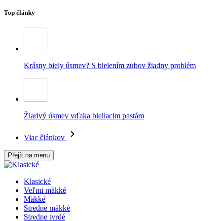
Top články
Krásny biely úsmev? S bielením zubov žiadny problém
Žiarivý úsmev vďaka bieliacim pastám
Viac článkov
Přejít na menu
Klasické
Veľmi mäkké
Mäkké
Stredne mäkké
Stredne tvrdé