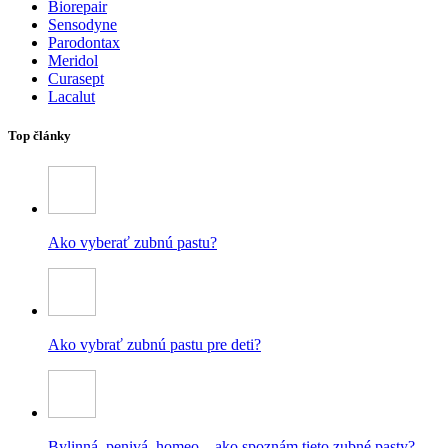
Biorepair
Sensodyne
Parodontax
Meridol
Curasept
Lacalut
Top články
Ako vyberať zubnú pastu?
Ako vybrať zubnú pastu pre deti?
Bylinná, penivá, homeo – ako spoznám tieto zubné pasty?