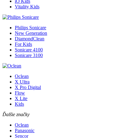
iO Kids
Vitality Kids
Philips Sonicare
New Generation
DiamondClean
For Kids
Sonicare 4100
Sonicare 3100
Oclean
X Ultra
X Pro Digital
Flow
X Lite
Kids
Ďalšie značky
Oclean
Panasonic
Sencor