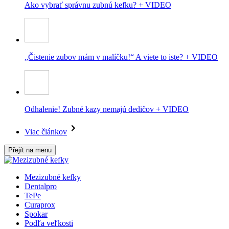
Ako vybrať správnu zubnú kefku? + VIDEO
„Čistenie zubov mám v malíčku!“ A viete to iste? + VIDEO
Odhalenie! Zubné kazy nemajú dedičov + VIDEO
Viac článkov
Přejít na menu
Mezizubné kefky
Dentalpro
TePe
Curaprox
Spokar
Podľa veľkosti