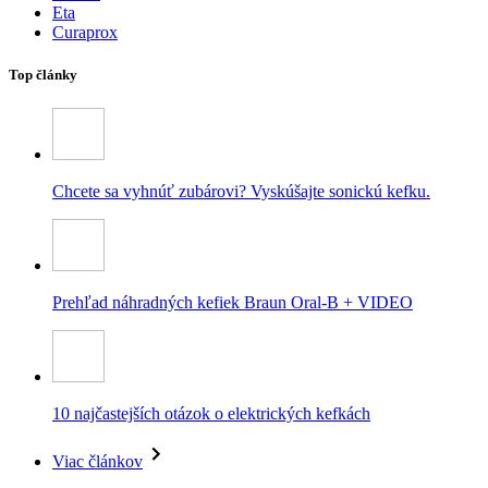
Eta
Curaprox
Top články
Chcete sa vyhnúť zubárovi? Vyskúšajte sonickú kefku.
Prehľad náhradných kefiek Braun Oral-B + VIDEO
10 najčastejších otázok o elektrických kefkách
Viac článkov