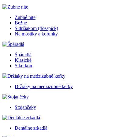
Zubné nite
Bežné
S držiakom (flosspick)
Na mostíky a korunky
Špáradlá
Klasické
S kefkou
Držiaky na medzizubné kefky
Stojančeky
Dentálne zrkadlá