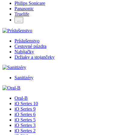
Philips Sonicare
Panasonic
Truelife
…
Príslušenstvo
Cestovné púzdra
Nabíjačky
Držiaky a stojančeky
Sanitizéry
Oral-B
iO Series 10
iO Series 9
iO Series 6
iO Series 5
iO Series 3
iO Series 2