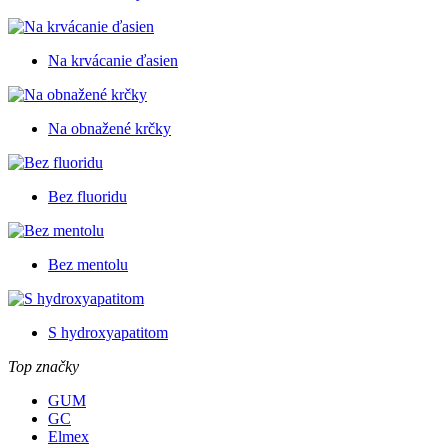
Na krvácanie ďasien
Na obnažené krčky
Bez fluoridu
Bez mentolu
S hydroxyapatitom
Top značky
GUM
GC
Elmex