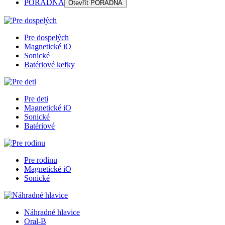
PORADŇA
Otevřít
PORADŇA
Pre dospelých
Magnetické iO
Sonické
Batériové kefky
Pre deti
Magnetické iO
Sonické
Batériové
Pre rodinu
Magnetické iO
Sonické
Náhradné hlavice
Oral-B