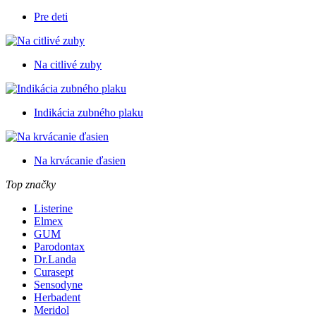
Pre deti
Na citlivé zuby
Indikácia zubného plaku
Na krvácanie ďasien
Top značky
Listerine
Elmex
GUM
Parodontax
Dr.Landa
Curasept
Sensodyne
Herbadent
Meridol