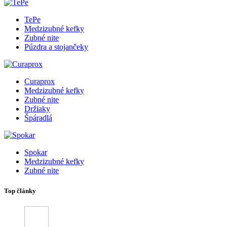
TePe
Medzizubné kefky
Zubné nite
Púzdra a stojančeky
Curaprox
Medzizubné kefky
Zubné nite
Držiaky
Špáradlá
Spokar
Medzizubné kefky
Zubné nite
Top články