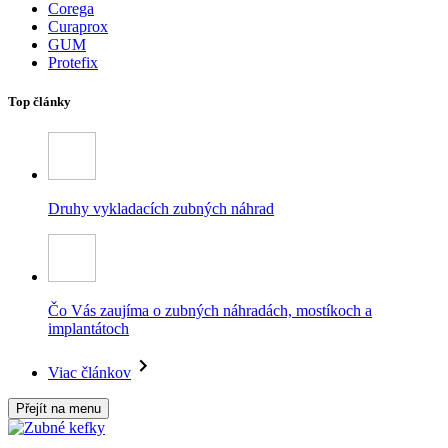
Corega
Curaprox
GUM
Protefix
Top články
Druhy vykladacích zubných náhrad
Čo Vás zaujíma o zubných náhradách, mostíkoch a
implantátoch
Viac článkov
Přejít na menu