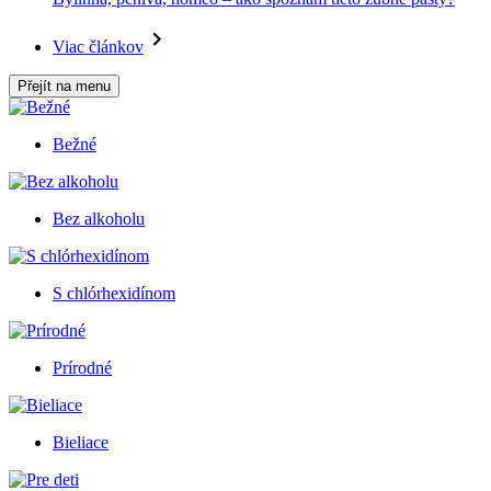
Viac článkov
Přejít na menu
Bežné
Bez alkoholu
S chlórhexidínom
Prírodné
Bieliace