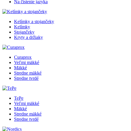
Na čistenie jazyka
Kelímky a stojančeky
Kelímky
Stojančeky
Kryty a držiaky
Curaprox
Veľmi mäkké
Mäkké
Stredne mäkké
Stredne tvrdé
TePe
Veľmi mäkké
Mäkké
Stredne mäkké
Stredne tvrdé