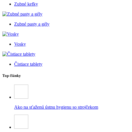
Zubné kefky
Zubné pasty a gély
Vosky
Čistiace tablety
Top články
Ako na sťaženú ústnu hygienu so strojčekom