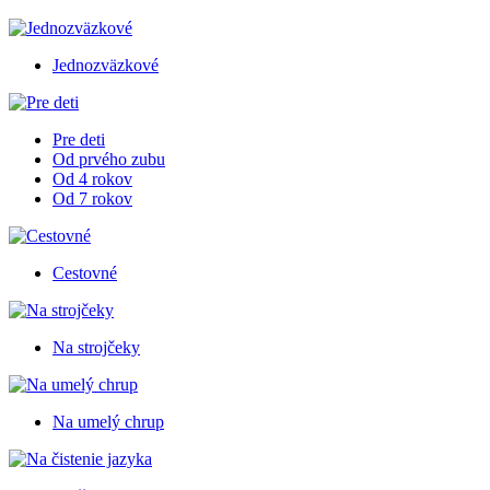
Jednozväzkové
Pre deti
Od prvého zubu
Od 4 rokov
Od 7 rokov
Cestovné
Na strojčeky
Na umelý chrup