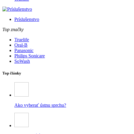
Príslušenstvo
Top značky
Truelife
Oral-B
Panasonic
Philips Sonicare
SoWash
Top články
Ako vyberať ústnu sprchu?