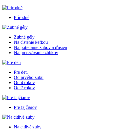
Prírodné
Zubné gély
Na čistenie kefkou
Na potieranie zubov a ďasien
Na prerezávanie zúbkov
Pre deti
Od prvého zubu
Od 4 rokov
Od 7 rokov
Pre fajčiarov
Na citlivé zuby