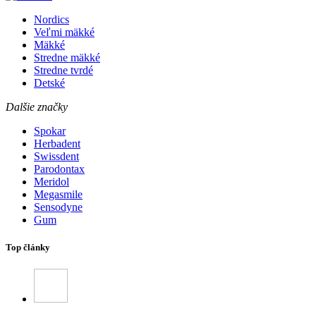
Nordics
Veľmi mäkké
Mäkké
Stredne mäkké
Stredne tvrdé
Detské
Dalšie značky
Spokar
Herbadent
Swissdent
Parodontax
Meridol
Megasmile
Sensodyne
Gum
Top články