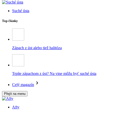
Suché ústa
Top články
Zápach z úst alebo tiež halitóza
Trpíte zápachom z úst? Na vine môžu byť suché ústa
Celý magazín
Přejít na menu
Afty