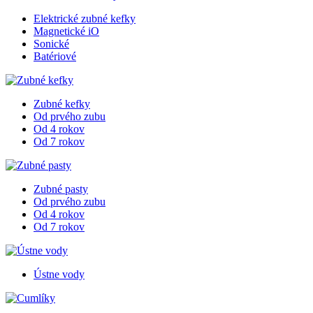
Elektrické zubné kefky
Magnetické iO
Sonické
Batériové
Zubné kefky
Od prvého zubu
Od 4 rokov
Od 7 rokov
Zubné pasty
Od prvého zubu
Od 4 rokov
Od 7 rokov
Ústne vody