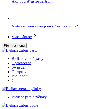
Ako vybrať ústne centrum?
Viete ako vám môže pomôcť ústna sprcha?
Viac článkov
Přejít na menu
Bieliace zubné pasty
Opalescence
Swissdent
Curaprox
BioRepair
Gum
Bieliace perá a tyčinky