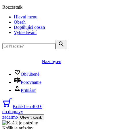
Rozcestník
Hlavní menu
Obsah
Doplňující obsah
Vyhledávání
Nazuby.eu
Obľúbené
Porovnanie
Prihlásiť
Košík
Len 400 €
do dopravy
zadarmo
Otevřít košík
Košík je prázdny
...