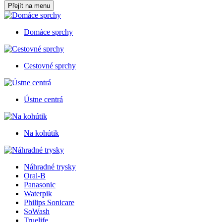
Přejít na menu
Domáce sprchy
Cestovné sprchy
Ústne centrá
Na kohútik
Náhradné trysky
Oral-B
Panasonic
Waterpik
Philips Sonicare
SoWash
Truelife