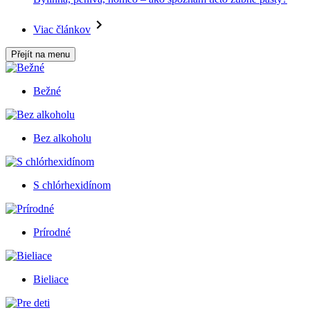
Viac článkov
Přejít na menu
Bežné
Bez alkoholu
S chlórhexidínom
Prírodné
Bieliace