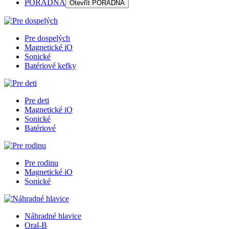
PORADŇA
Otevřít
PORADŇA
Pre dospelých
Magnetické iO
Sonické
Batériové kefky
Pre deti
Magnetické iO
Sonické
Batériové
Pre rodinu
Magnetické iO
Sonické
Náhradné hlavice
Oral-B