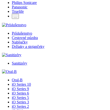
Philips Sonicare
Panasonic
Truelife
…
Príslušenstvo
Cestovné púzdra
Nabíjačky
Držiaky a stojančeky
Sanitizéry
Oral-B
iO Series 10
iO Series 9
iO Series 6
iO Series 5
iO Series 3
iO Series 2