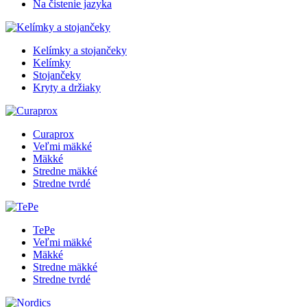
Na čistenie jazyka
Kelímky a stojančeky
Kelímky
Stojančeky
Kryty a držiaky
Curaprox
Veľmi mäkké
Mäkké
Stredne mäkké
Stredne tvrdé
TePe
Veľmi mäkké
Mäkké
Stredne mäkké
Stredne tvrdé