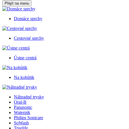
Přejít na menu
Domáce sprchy
Cestovné sprchy
Ústne centrá
Na kohútik
Náhradné trysky
Oral-B
Panasonic
Waterpik
Philips Sonicare
SoWash
Truelife