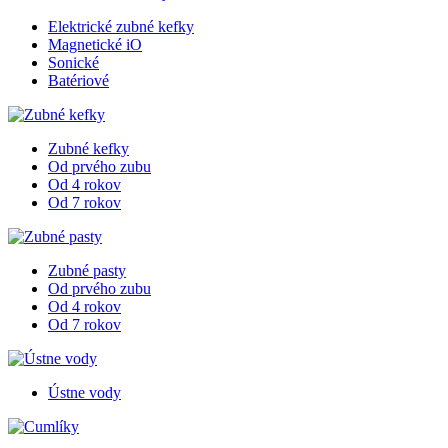
Elektrické zubné kefky
Magnetické iO
Sonické
Batériové
Zubné kefky
Od prvého zubu
Od 4 rokov
Od 7 rokov
Zubné pasty
Od prvého zubu
Od 4 rokov
Od 7 rokov
Ústne vody