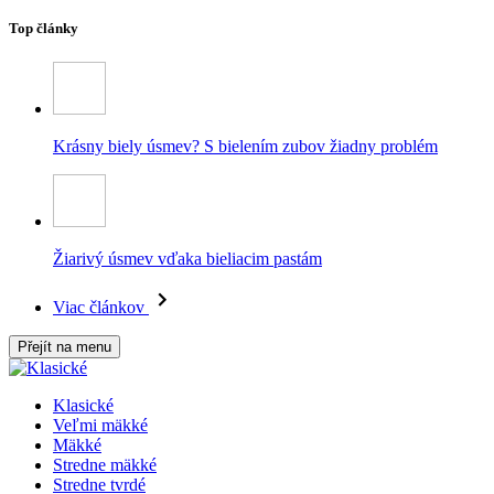
Top články
Krásny biely úsmev? S bielením zubov žiadny problém
Žiarivý úsmev vďaka bieliacim pastám
Viac článkov
Přejít na menu
Klasické
Veľmi mäkké
Mäkké
Stredne mäkké
Stredne tvrdé