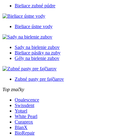
Bieliace zubné púdre
Bieliace ústne vody
Sady na bielenie zubov
Bieliace pásiky na zuby
Gély na bielenie zubov
Zubné pasty pre fajčiarov
Top značky
Opalescence
Swissdent
Yotuel
White Pearl
Curaprox
BlanX
BioRepair