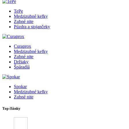
TePe
Medzizubné kefky
Zubné nite
Púzdra a stojančeky
Curaprox
Medzizubné kefky
Zubné nite
Držiaky
Špáradlá
Spokar
Medzizubné kefky
Zubné nite
Top články