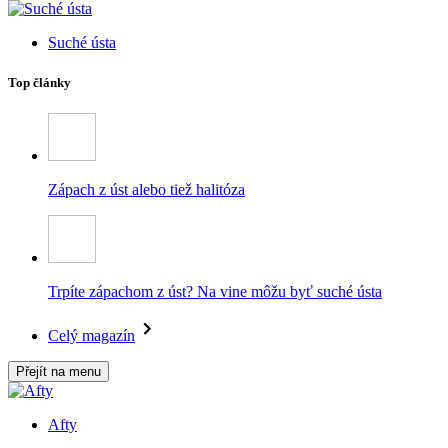
Suché ústa
Top články
Zápach z úst alebo tiež halitóza
Trpíte zápachom z úst? Na vine môžu byť suché ústa
Celý magazín
Přejít na menu
Afty