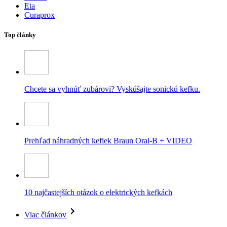
Eta
Curaprox
Top články
Chcete sa vyhnúť zubárovi? Vyskúšajte sonickú kefku.
Prehľad náhradných kefiek Braun Oral-B + VIDEO
10 najčastejších otázok o elektrických kefkách
Viac článkov