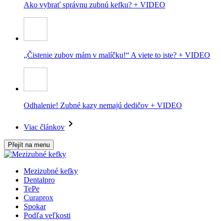
Ako vybrať správnu zubnú kefku? + VIDEO
„Čistenie zubov mám v malíčku!“ A viete to iste? + VIDEO
Odhalenie! Zubné kazy nemajú dedičov + VIDEO
Viac článkov
Přejít na menu
Mezizubné kefky
Dentalpro
TePe
Curaprox
Spokar
Podľa veľkosti