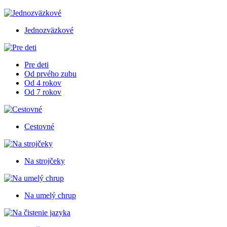
Jednozväzkové
Pre deti
Od prvého zubu
Od 4 rokov
Od 7 rokov
Cestovné
Na strojčeky
Na umelý chrup