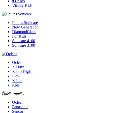
iO Kids
Vitality Kids
Philips Sonicare
New Generation
DiamondClean
For Kids
Sonicare 4100
Sonicare 3100
Oclean
X Ultra
X Pro Digital
Flow
X Lite
Kids
Ďalšie značky
Oclean
Panasonic
Sencor