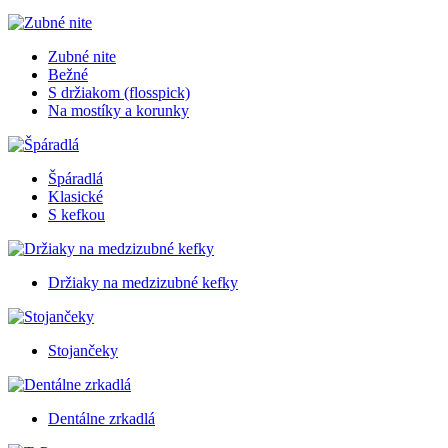
Zubné nite
Bežné
S držiakom (flosspick)
Na mostíky a korunky
Špáradlá
Klasické
S kefkou
Držiaky na medzizubné kefky
Stojančeky
Dentálne zrkadlá