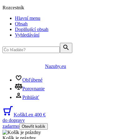
Rozcestník
Hlavní menu
Obsah
Doplňující obsah
Vyhledávání
Nazuby.eu
Obľúbené
Porovnanie
Prihlásiť
Košík
Len 400 €
do dopravy
zadarmo
Otevřít košík
Košík je prázdny
...