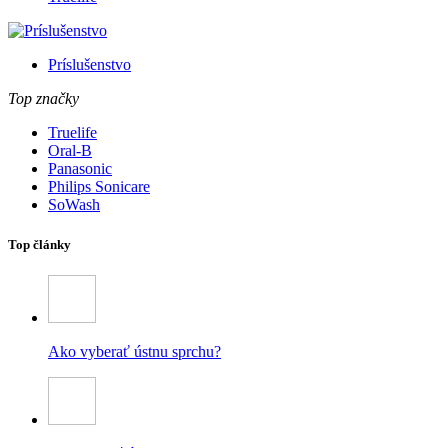
Príslušenstvo
Top značky
Truelife
Oral-B
Panasonic
Philips Sonicare
SoWash
Top články
Ako vyberať ústnu sprchu?