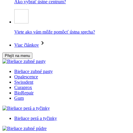
Ako vybrať ústne centrum?
Viete ako vám môže pomôcť ústna sprcha?
Viac článkov
Přejít na menu
Bieliace zubné pasty
Opalescence
Swissdent
Curaprox
BioRepair
Gum
Bieliace perá a tyčinky