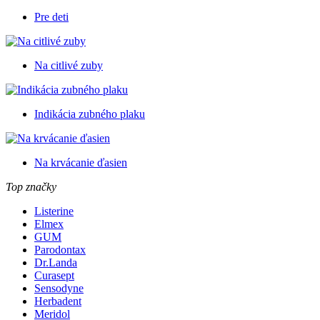
Pre deti
Na citlivé zuby
Indikácia zubného plaku
Na krvácanie ďasien
Top značky
Listerine
Elmex
GUM
Parodontax
Dr.Landa
Curasept
Sensodyne
Herbadent
Meridol