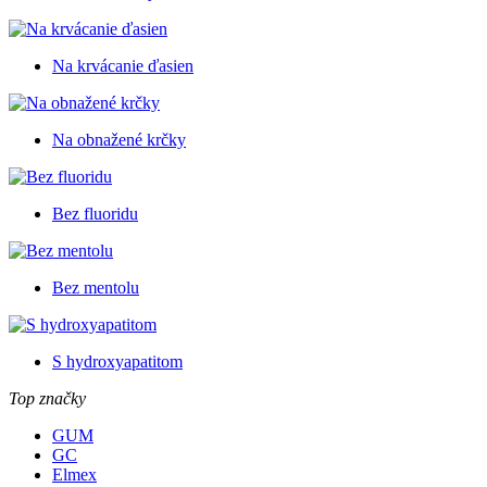
Na krvácanie ďasien
Na obnažené krčky
Bez fluoridu
Bez mentolu
S hydroxyapatitom
Top značky
GUM
GC
Elmex