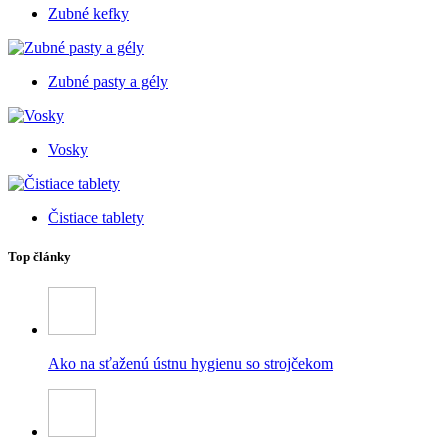
Zubné kefky
Zubné pasty a gély
Vosky
Čistiace tablety
Top články
Ako na sťaženú ústnu hygienu so strojčekom