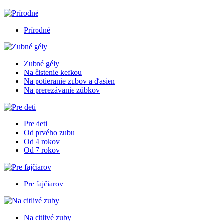
Prírodné
Zubné gély
Na čistenie kefkou
Na potieranie zubov a ďasien
Na prerezávanie zúbkov
Pre deti
Od prvého zubu
Od 4 rokov
Od 7 rokov
Pre fajčiarov
Na citlivé zuby