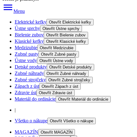
Menu
Elektrické kefky
Otevřít
Elektrické kefky
Ústne sprchy
Otevřít
Ústne sprchy
Bielenie zubov
Otevřít
Bielenie zubov
Klasické kefky
Otevřít
Klasické kefky
Medzizubie
Otevřít
Medzizubie
Zubné pasty
Otevřít
Zubné pasty
Ústne vody
Otevřít
Ústne vody
Detské produkty
Otevřít
Detské produkty
Zubné náhrady
Otevřít
Zubné náhrady
Zubné strojčeky
Otevřít
Zubné strojčeky
Zápach z úst
Otevřít
Zápach z úst
Zdravie úst
Otevřít
Zdravie úst
Materiál do ordinácie
Otevřít
Materiál do ordinácie
|
Všetko o nákupe
Otevřít
Všetko o nákupe
MAGAZÍN
Otevřít
MAGAZÍN