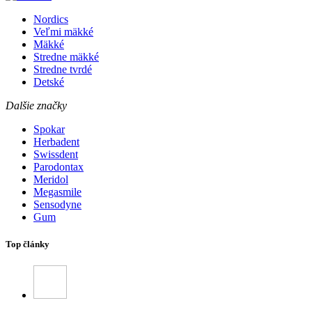
Nordics
Veľmi mäkké
Mäkké
Stredne mäkké
Stredne tvrdé
Detské
Dalšie značky
Spokar
Herbadent
Swissdent
Parodontax
Meridol
Megasmile
Sensodyne
Gum
Top články