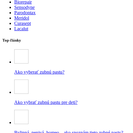
Biorepair
Sensodyne
Parodontax
Meridol
Curasept
Lacalut
Top články
Ako vyberať zubnú pastu?
Ako vybrať zubnú pastu pre deti?
Bylinná, penivá, homeo – ako spoznám tieto zubné pasty?