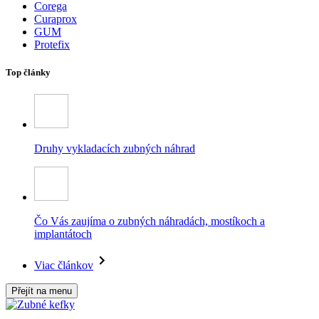
Corega
Curaprox
GUM
Protefix
Top články
Druhy vykladacích zubných náhrad
Čo Vás zaujíma o zubných náhradách, mostíkoch a
implantátoch
Viac článkov
Přejít na menu