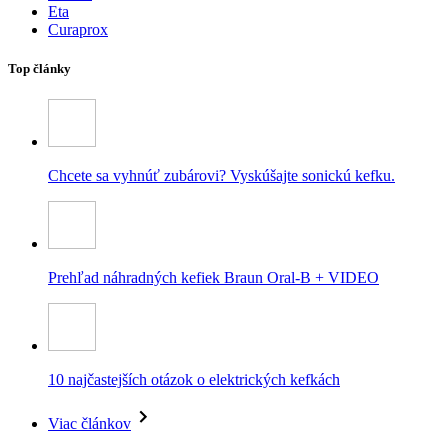
Eta
Curaprox
Top články
Chcete sa vyhnúť zubárovi? Vyskúšajte sonickú kefku.
Prehľad náhradných kefiek Braun Oral-B + VIDEO
10 najčastejších otázok o elektrických kefkách
Viac článkov