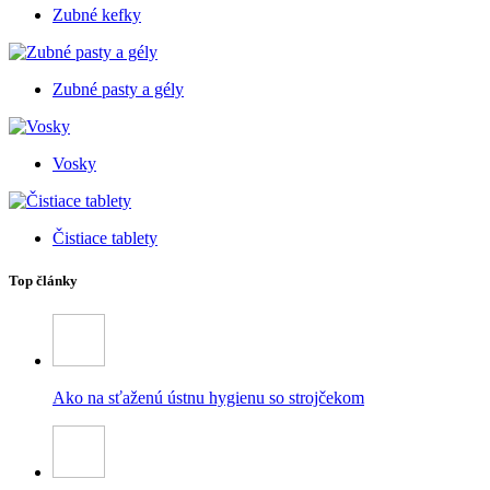
Zubné kefky
Zubné pasty a gély
Vosky
Čistiace tablety
Top články
Ako na sťaženú ústnu hygienu so strojčekom