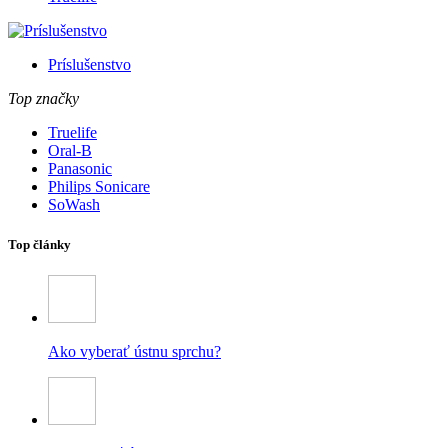
Príslušenstvo
Top značky
Truelife
Oral-B
Panasonic
Philips Sonicare
SoWash
Top články
Ako vyberať ústnu sprchu?