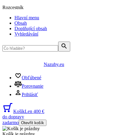
Rozcestník
Hlavní menu
Obsah
Doplňující obsah
Vyhledávání
Nazuby.eu
Obľúbené
Porovnanie
Prihlásiť
Košík
Len 400 €
do dopravy
zadarmo
Otevřít košík
Košík je prázdny
...