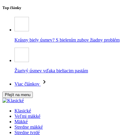
Top články
Krásny biely úsmev? S bielením zubov žiadny problém
Žiarivý úsmev vďaka bieliacim pastám
Viac článkov
Přejít na menu
Klasické
Veľmi mäkké
Mäkké
Stredne mäkké
Stredne tvrdé