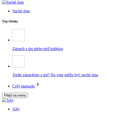
Suché ústa
Top články
Zápach z úst alebo tiež halitóza
Trpíte zápachom z úst? Na vine môžu byť suché ústa
Celý magazín
Přejít na menu
Afty