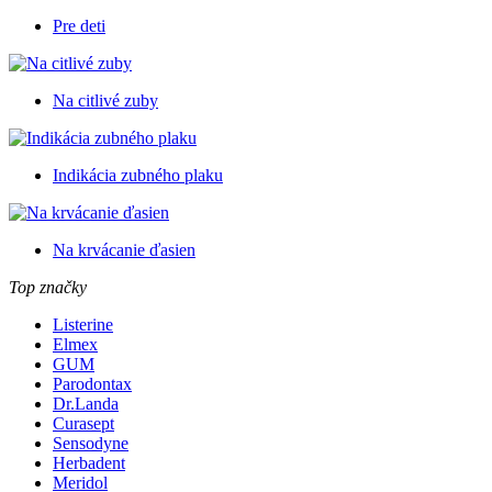
Pre deti
Na citlivé zuby
Indikácia zubného plaku
Na krvácanie ďasien
Top značky
Listerine
Elmex
GUM
Parodontax
Dr.Landa
Curasept
Sensodyne
Herbadent
Meridol