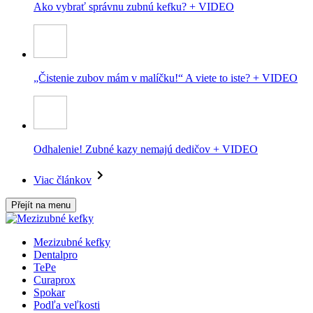
Ako vybrať správnu zubnú kefku? + VIDEO
„Čistenie zubov mám v malíčku!“ A viete to iste? + VIDEO
Odhalenie! Zubné kazy nemajú dedičov + VIDEO
Viac článkov
Přejít na menu
Mezizubné kefky
Dentalpro
TePe
Curaprox
Spokar
Podľa veľkosti