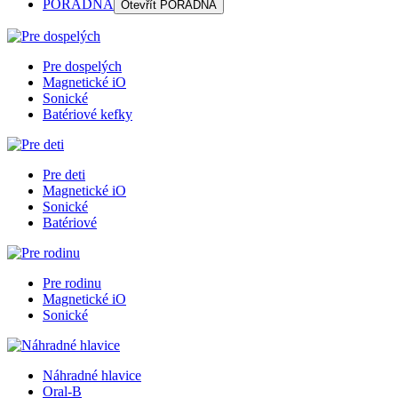
PORADŇA
Otevřít
PORADŇA
Pre dospelých
Magnetické iO
Sonické
Batériové kefky
Pre deti
Magnetické iO
Sonické
Batériové
Pre rodinu
Magnetické iO
Sonické
Náhradné hlavice
Oral-B