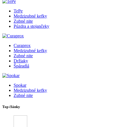
TePe
Medzizubné kefky
Zubné nite
Púzdra a stojančeky
Curaprox
Medzizubné kefky
Zubné nite
Držiaky
Špáradlá
Spokar
Medzizubné kefky
Zubné nite
Top články