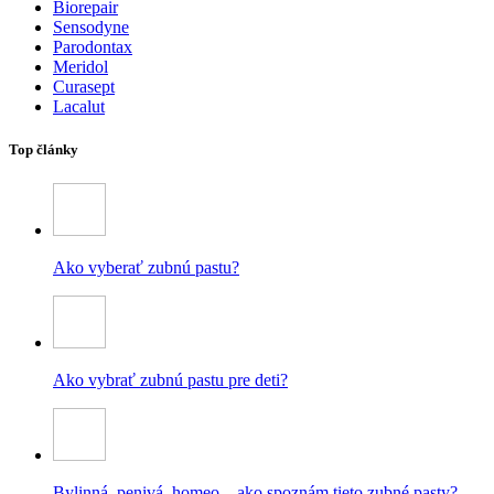
Biorepair
Sensodyne
Parodontax
Meridol
Curasept
Lacalut
Top články
Ako vyberať zubnú pastu?
Ako vybrať zubnú pastu pre deti?
Bylinná, penivá, homeo – ako spoznám tieto zubné pasty?