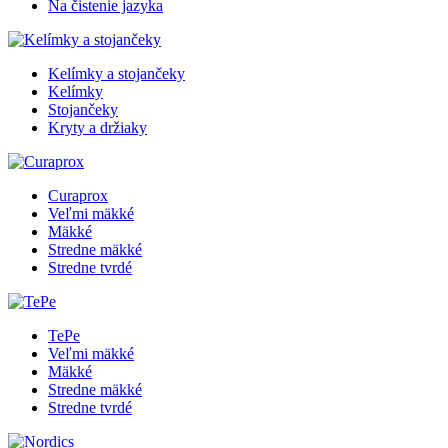
Na čistenie jazyka
Kelímky a stojančeky
Kelímky
Stojančeky
Kryty a držiaky
Curaprox
Veľmi mäkké
Mäkké
Stredne mäkké
Stredne tvrdé
TePe
Veľmi mäkké
Mäkké
Stredne mäkké
Stredne tvrdé