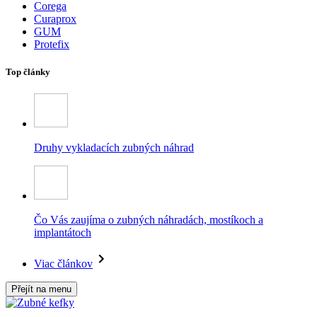
Corega
Curaprox
GUM
Protefix
Top články
Druhy vykladacích zubných náhrad
Čo Vás zaujíma o zubných náhradách, mostíkoch a
implantátoch
Viac článkov
Přejít na menu