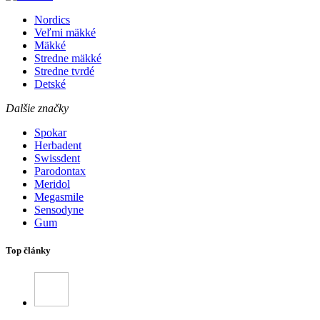
Nordics
Veľmi mäkké
Mäkké
Stredne mäkké
Stredne tvrdé
Detské
Dalšie značky
Spokar
Herbadent
Swissdent
Parodontax
Meridol
Megasmile
Sensodyne
Gum
Top články