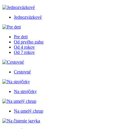
Jednozväzkové
Pre deti
Od prvého zubu
Od 4 rokov
Od 7 rokov
Cestovné
Na strojčeky
Na umelý chrup