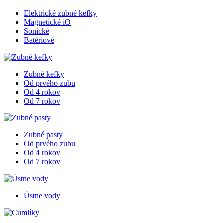
Elektrické zubné kefky
Magnetické iO
Sonické
Batériové
Zubné kefky
Od prvého zubu
Od 4 rokov
Od 7 rokov
Zubné pasty
Od prvého zubu
Od 4 rokov
Od 7 rokov
Ústne vody