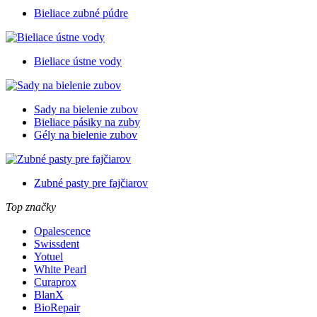
Bieliace zubné púdre
Bieliace ústne vody
Sady na bielenie zubov
Bieliace pásiky na zuby
Gély na bielenie zubov
Zubné pasty pre fajčiarov
Top značky
Opalescence
Swissdent
Yotuel
White Pearl
Curaprox
BlanX
BioRepair