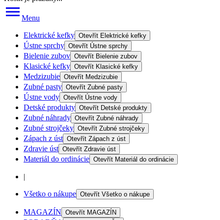
Menu
Elektrické kefky
Otevřít
Elektrické kefky
Ústne sprchy
Otevřít
Ústne sprchy
Bielenie zubov
Otevřít
Bielenie zubov
Klasické kefky
Otevřít
Klasické kefky
Medzizubie
Otevřít
Medzizubie
Zubné pasty
Otevřít
Zubné pasty
Ústne vody
Otevřít
Ústne vody
Detské produkty
Otevřít
Detské produkty
Zubné náhrady
Otevřít
Zubné náhrady
Zubné strojčeky
Otevřít
Zubné strojčeky
Zápach z úst
Otevřít
Zápach z úst
Zdravie úst
Otevřít
Zdravie úst
Materiál do ordinácie
Otevřít
Materiál do ordinácie
|
Všetko o nákupe
Otevřít
Všetko o nákupe
MAGAZÍN
Otevřít
MAGAZÍN