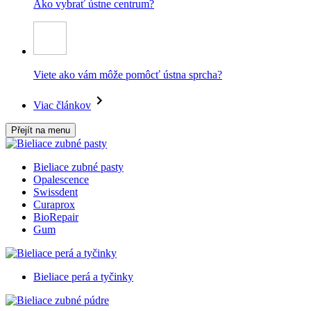
Ako vybrať ústne centrum?
Viete ako vám môže pomôcť ústna sprcha?
Viac článkov
Přejít na menu
Bieliace zubné pasty
Opalescence
Swissdent
Curaprox
BioRepair
Gum
Bieliace perá a tyčinky