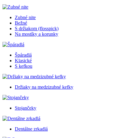
Zubné nite
Bežné
S držiakom (flosspick)
Na mostíky a korunky
Špáradlá
Klasické
S kefkou
Držiaky na medzizubné kefky
Stojančeky
Dentálne zrkadlá