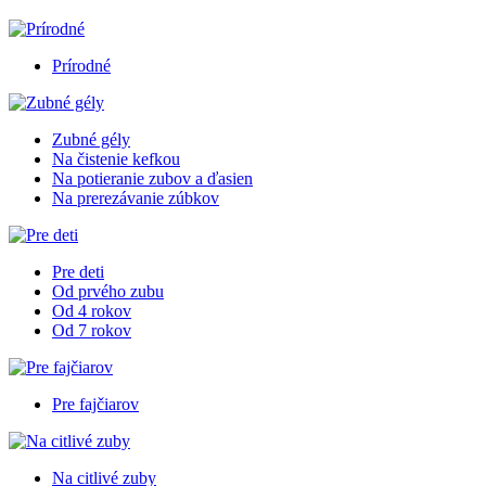
Prírodné
Zubné gély
Na čistenie kefkou
Na potieranie zubov a ďasien
Na prerezávanie zúbkov
Pre deti
Od prvého zubu
Od 4 rokov
Od 7 rokov
Pre fajčiarov
Na citlivé zuby