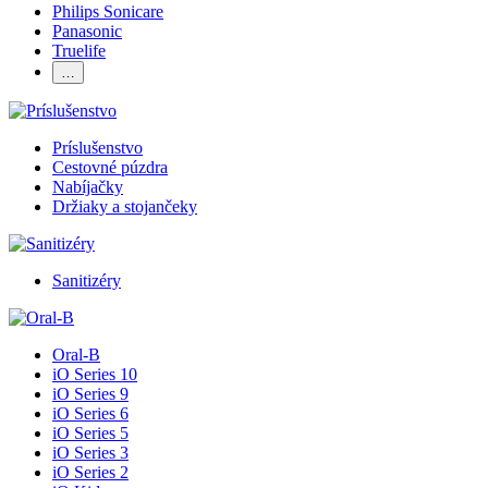
Philips Sonicare
Panasonic
Truelife
…
Príslušenstvo
Cestovné púzdra
Nabíjačky
Držiaky a stojančeky
Sanitizéry
Oral-B
iO Series 10
iO Series 9
iO Series 6
iO Series 5
iO Series 3
iO Series 2