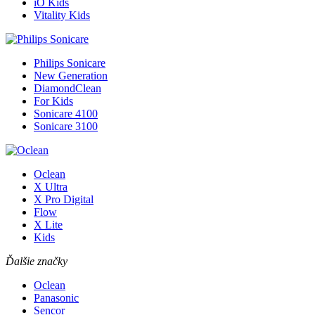
iO Kids
Vitality Kids
Philips Sonicare
New Generation
DiamondClean
For Kids
Sonicare 4100
Sonicare 3100
Oclean
X Ultra
X Pro Digital
Flow
X Lite
Kids
Ďalšie značky
Oclean
Panasonic
Sencor