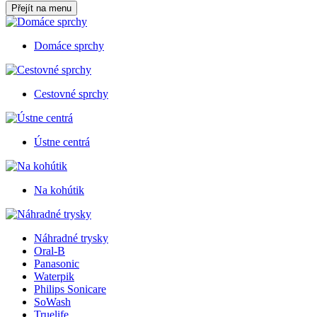
Přejít na menu
Domáce sprchy
Cestovné sprchy
Ústne centrá
Na kohútik
Náhradné trysky
Oral-B
Panasonic
Waterpik
Philips Sonicare
SoWash
Truelife