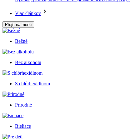
Viac článkov
Přejít na menu
Bežné
Bez alkoholu
S chlórhexidínom
Prírodné
Bieliace