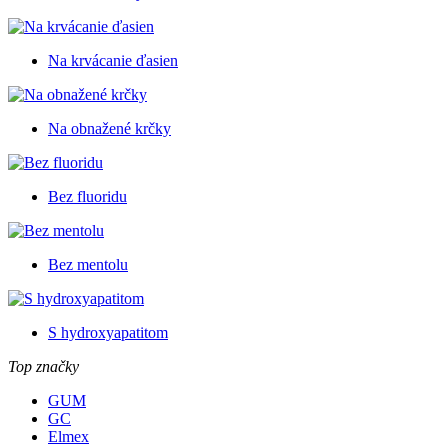
Na krvácanie ďasien
Na obnažené krčky
Bez fluoridu
Bez mentolu
S hydroxyapatitom
Top značky
GUM
GC
Elmex