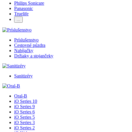
Philips Sonicare
Panasonic
Truelife
…
Príslušenstvo
Cestovné púzdra
Nabíjačky
Držiaky a stojančeky
Sanitizéry
Oral-B
iO Series 10
iO Series 9
iO Series 6
iO Series 5
iO Series 3
iO Series 2