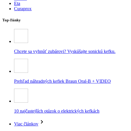
Eta
Curaprox
Top články
Chcete sa vyhnúť zubárovi? Vyskúšajte sonickú kefku.
Prehľad náhradných kefiek Braun Oral-B + VIDEO
10 najčastejších otázok o elektrických kefkách
Viac článkov