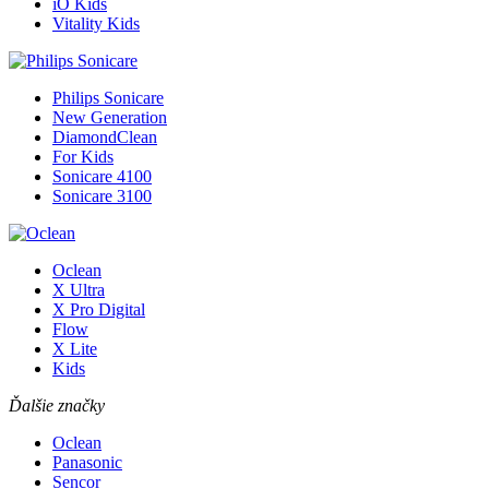
iO Kids
Vitality Kids
Philips Sonicare
New Generation
DiamondClean
For Kids
Sonicare 4100
Sonicare 3100
Oclean
X Ultra
X Pro Digital
Flow
X Lite
Kids
Ďalšie značky
Oclean
Panasonic
Sencor