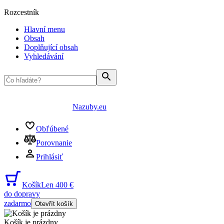
Rozcestník
Hlavní menu
Obsah
Doplňující obsah
Vyhledávání
Nazuby.eu
Obľúbené
Porovnanie
Prihlásiť
Košík
Len 400 €
do dopravy
zadarmo
Otevřít košík
Košík je prázdny
...