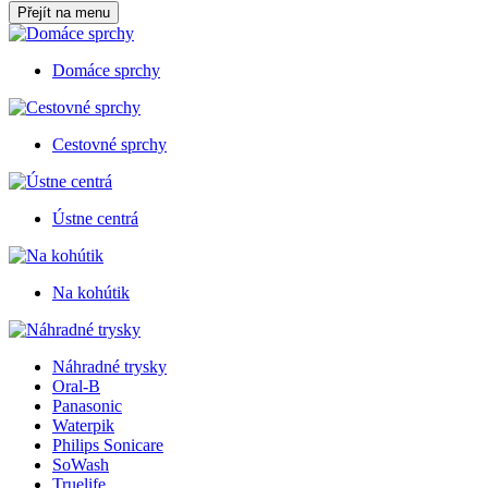
Přejít na menu
Domáce sprchy
Cestovné sprchy
Ústne centrá
Na kohútik
Náhradné trysky
Oral-B
Panasonic
Waterpik
Philips Sonicare
SoWash
Truelife