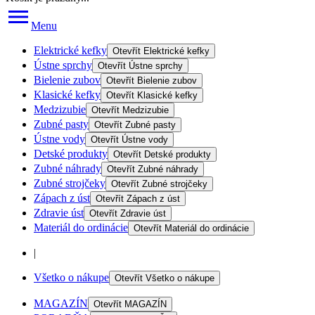
Menu
Elektrické kefky
Otevřít
Elektrické kefky
Ústne sprchy
Otevřít
Ústne sprchy
Bielenie zubov
Otevřít
Bielenie zubov
Klasické kefky
Otevřít
Klasické kefky
Medzizubie
Otevřít
Medzizubie
Zubné pasty
Otevřít
Zubné pasty
Ústne vody
Otevřít
Ústne vody
Detské produkty
Otevřít
Detské produkty
Zubné náhrady
Otevřít
Zubné náhrady
Zubné strojčeky
Otevřít
Zubné strojčeky
Zápach z úst
Otevřít
Zápach z úst
Zdravie úst
Otevřít
Zdravie úst
Materiál do ordinácie
Otevřít
Materiál do ordinácie
|
Všetko o nákupe
Otevřít
Všetko o nákupe
MAGAZÍN
Otevřít
MAGAZÍN