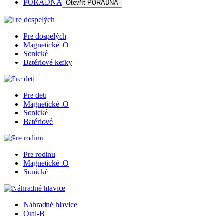
PORADŇA
Otevřít
PORADŇA
Pre dospelých
Magnetické iO
Sonické
Batériové kefky
Pre deti
Magnetické iO
Sonické
Batériové
Pre rodinu
Magnetické iO
Sonické
Náhradné hlavice
Oral-B