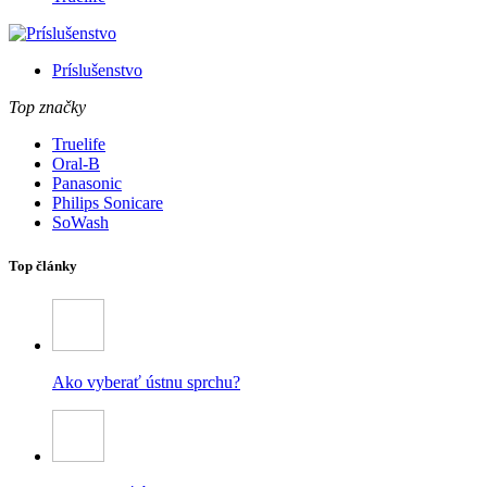
Príslušenstvo
Top značky
Truelife
Oral-B
Panasonic
Philips Sonicare
SoWash
Top články
Ako vyberať ústnu sprchu?