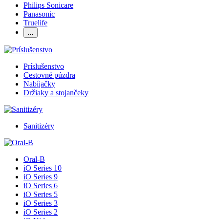
Philips Sonicare
Panasonic
Truelife
…
Príslušenstvo
Cestovné púzdra
Nabíjačky
Držiaky a stojančeky
Sanitizéry
Oral-B
iO Series 10
iO Series 9
iO Series 6
iO Series 5
iO Series 3
iO Series 2