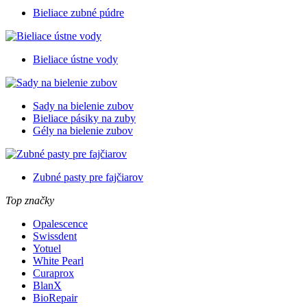
Bieliace zubné púdre
Bieliace ústne vody
Sady na bielenie zubov
Bieliace pásiky na zuby
Gély na bielenie zubov
Zubné pasty pre fajčiarov
Top značky
Opalescence
Swissdent
Yotuel
White Pearl
Curaprox
BlanX
BioRepair