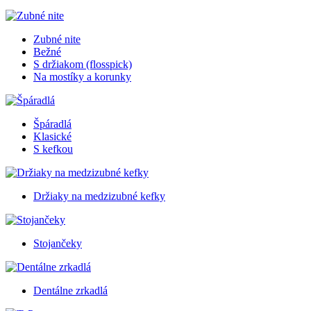
Zubné nite
Bežné
S držiakom (flosspick)
Na mostíky a korunky
Špáradlá
Klasické
S kefkou
Držiaky na medzizubné kefky
Stojančeky
Dentálne zrkadlá