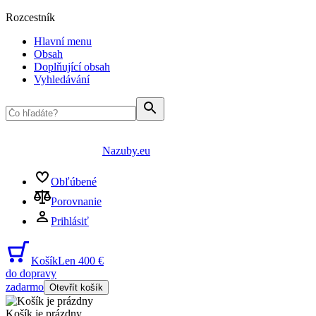
Rozcestník
Hlavní menu
Obsah
Doplňující obsah
Vyhledávání
Nazuby.eu
Obľúbené
Porovnanie
Prihlásiť
Košík
Len 400 €
do dopravy
zadarmo
Otevřít košík
Košík je prázdny
...