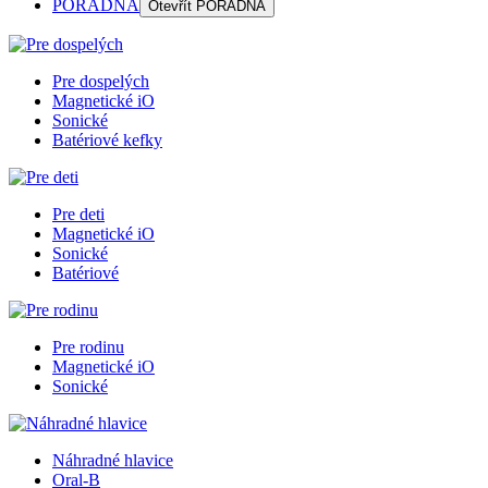
PORADŇA
Otevřít
PORADŇA
Pre dospelých
Magnetické iO
Sonické
Batériové kefky
Pre deti
Magnetické iO
Sonické
Batériové
Pre rodinu
Magnetické iO
Sonické
Náhradné hlavice
Oral-B