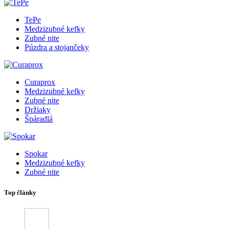
TePe
Medzizubné kefky
Zubné nite
Púzdra a stojančeky
Curaprox
Medzizubné kefky
Zubné nite
Držiaky
Špáradlá
Spokar
Medzizubné kefky
Zubné nite
Top články