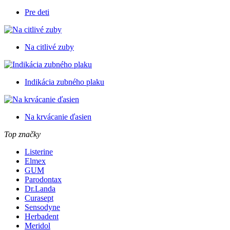
Pre deti
Na citlivé zuby
Indikácia zubného plaku
Na krvácanie ďasien
Top značky
Listerine
Elmex
GUM
Parodontax
Dr.Landa
Curasept
Sensodyne
Herbadent
Meridol