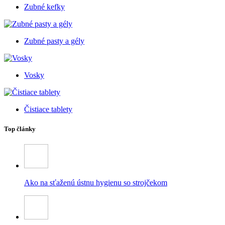
Zubné kefky
Zubné pasty a gély
Vosky
Čistiace tablety
Top články
Ako na sťaženú ústnu hygienu so strojčekom