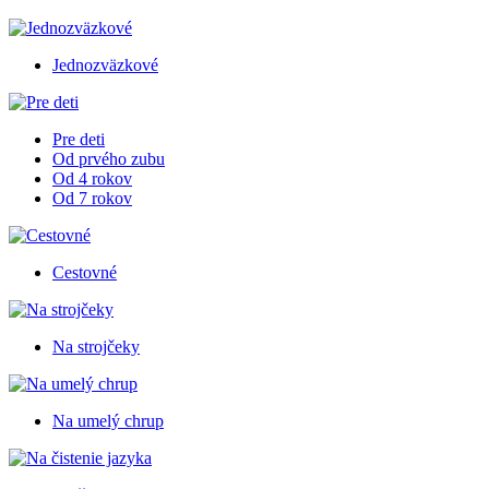
Jednozväzkové
Pre deti
Od prvého zubu
Od 4 rokov
Od 7 rokov
Cestovné
Na strojčeky
Na umelý chrup