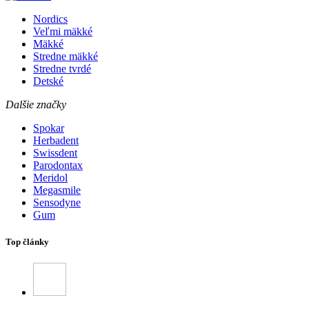
Nordics
Veľmi mäkké
Mäkké
Stredne mäkké
Stredne tvrdé
Detské
Dalšie značky
Spokar
Herbadent
Swissdent
Parodontax
Meridol
Megasmile
Sensodyne
Gum
Top články