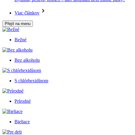
Viac článkov
Přejít na menu
Bežné
Bez alkoholu
S chlórhexidínom
Prírodné
Bieliace