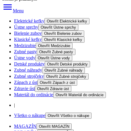
Menu
Elektrické kefky
Otevřít
Elektrické kefky
Ústne sprchy
Otevřít
Ústne sprchy
Bielenie zubov
Otevřít
Bielenie zubov
Klasické kefky
Otevřít
Klasické kefky
Medzizubie
Otevřít
Medzizubie
Zubné pasty
Otevřít
Zubné pasty
Ústne vody
Otevřít
Ústne vody
Detské produkty
Otevřít
Detské produkty
Zubné náhrady
Otevřít
Zubné náhrady
Zubné strojčeky
Otevřít
Zubné strojčeky
Zápach z úst
Otevřít
Zápach z úst
Zdravie úst
Otevřít
Zdravie úst
Materiál do ordinácie
Otevřít
Materiál do ordinácie
|
Všetko o nákupe
Otevřít
Všetko o nákupe
MAGAZÍN
Otevřít
MAGAZÍN