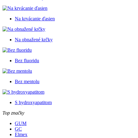
Na krvácanie ďasien
Na obnažené krčky
Bez fluoridu
Bez mentolu
S hydroxyapatitom
Top značky
GUM
GC
Elmex