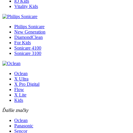
iO Kids
Vitality Kids
Philips Sonicare
New Generation
DiamondClean
For Kids
Sonicare 4100
Sonicare 3100
Oclean
X Ultra
X Pro Digital
Flow
X Lite
Kids
Ďalšie značky
Oclean
Panasonic
Sencor