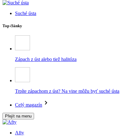
Suché ústa
Top články
Zápach z úst alebo tiež halitóza
Trpíte zápachom z úst? Na vine môžu byť suché ústa
Celý magazín
Přejít na menu
Afty