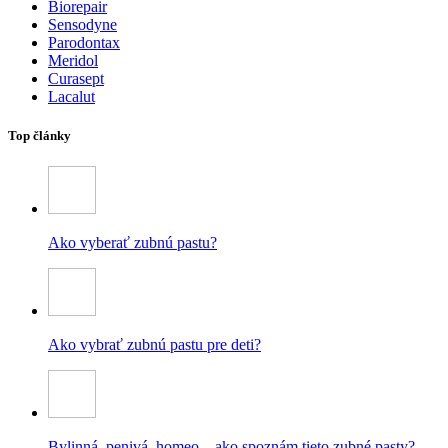
Biorepair
Sensodyne
Parodontax
Meridol
Curasept
Lacalut
Top články
Ako vyberať zubnú pastu?
Ako vybrať zubnú pastu pre deti?
Bylinná, penivá, homeo – ako spoznám tieto zubné pasty?