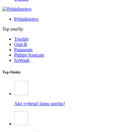
Príslušenstvo
Top značky
Truelife
Oral-B
Panasonic
Philips Sonicare
SoWash
Top články
Ako vyberať ústnu sprchu?