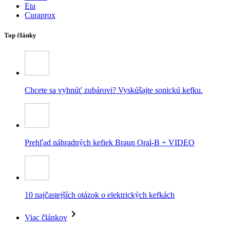
Eta
Curaprox
Top články
Chcete sa vyhnúť zubárovi? Vyskúšajte sonickú kefku.
Prehľad náhradných kefiek Braun Oral-B + VIDEO
10 najčastejších otázok o elektrických kefkách
Viac článkov