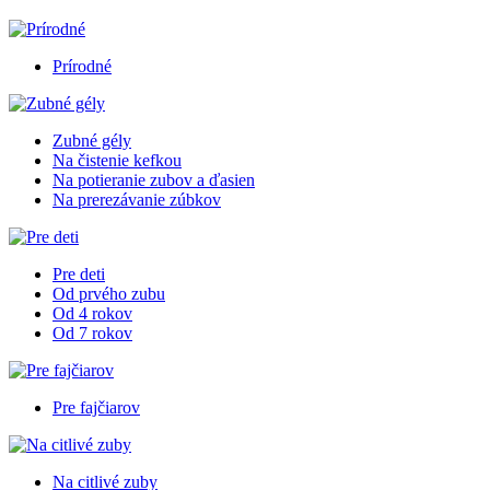
Prírodné
Zubné gély
Na čistenie kefkou
Na potieranie zubov a ďasien
Na prerezávanie zúbkov
Pre deti
Od prvého zubu
Od 4 rokov
Od 7 rokov
Pre fajčiarov
Na citlivé zuby