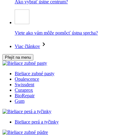
Ako vybrať ústne centrum?
Viete ako vám môže pomôcť ústna sprcha?
Viac článkov
Přejít na menu
Bieliace zubné pasty
Opalescence
Swissdent
Curaprox
BioRepair
Gum
Bieliace perá a tyčinky