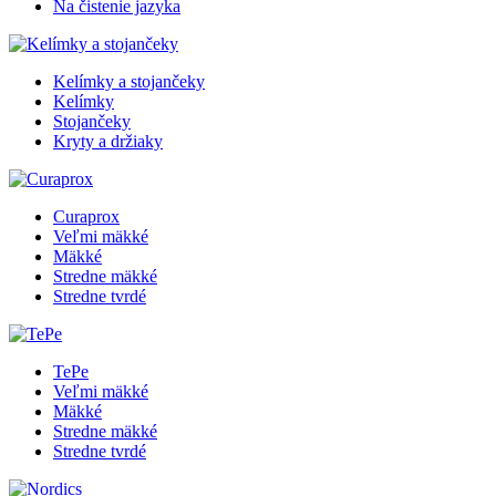
Na čistenie jazyka
Kelímky a stojančeky
Kelímky
Stojančeky
Kryty a držiaky
Curaprox
Veľmi mäkké
Mäkké
Stredne mäkké
Stredne tvrdé
TePe
Veľmi mäkké
Mäkké
Stredne mäkké
Stredne tvrdé