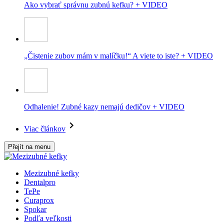
Ako vybrať správnu zubnú kefku? + VIDEO
„Čistenie zubov mám v malíčku!“ A viete to iste? + VIDEO
Odhalenie! Zubné kazy nemajú dedičov + VIDEO
Viac článkov
Přejít na menu
Mezizubné kefky
Dentalpro
TePe
Curaprox
Spokar
Podľa veľkosti