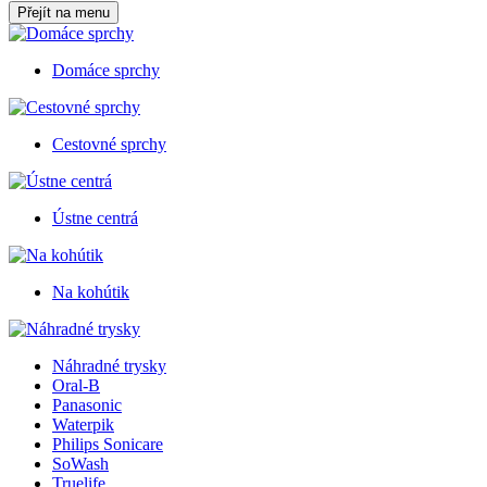
Přejít na menu
Domáce sprchy
Cestovné sprchy
Ústne centrá
Na kohútik
Náhradné trysky
Oral-B
Panasonic
Waterpik
Philips Sonicare
SoWash
Truelife