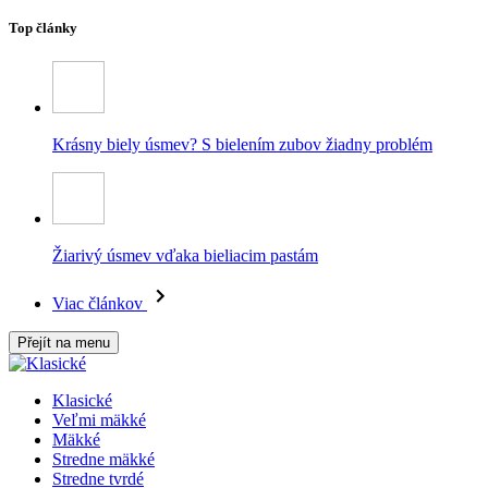
Top články
Krásny biely úsmev? S bielením zubov žiadny problém
Žiarivý úsmev vďaka bieliacim pastám
Viac článkov
Přejít na menu
Klasické
Veľmi mäkké
Mäkké
Stredne mäkké
Stredne tvrdé