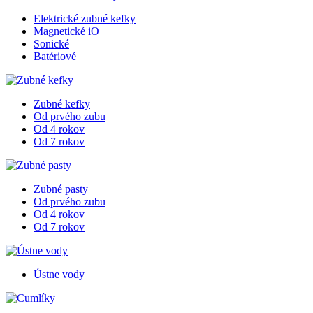
Elektrické zubné kefky
Magnetické iO
Sonické
Batériové
Zubné kefky
Od prvého zubu
Od 4 rokov
Od 7 rokov
Zubné pasty
Od prvého zubu
Od 4 rokov
Od 7 rokov
Ústne vody