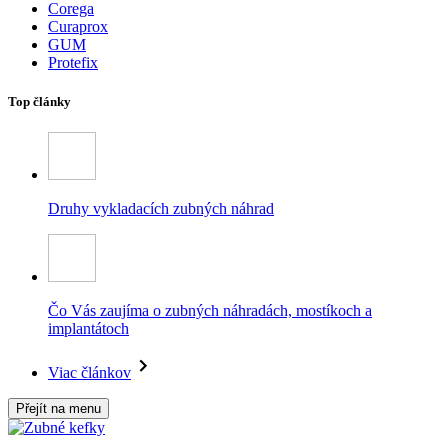
Corega
Curaprox
GUM
Protefix
Top články
Druhy vykladacích zubných náhrad
Čo Vás zaujíma o zubných náhradách, mostíkoch a
implantátoch
Viac článkov
Přejít na menu