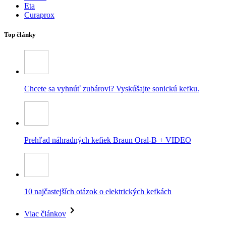
Eta
Curaprox
Top články
Chcete sa vyhnúť zubárovi? Vyskúšajte sonickú kefku.
Prehľad náhradných kefiek Braun Oral-B + VIDEO
10 najčastejších otázok o elektrických kefkách
Viac článkov