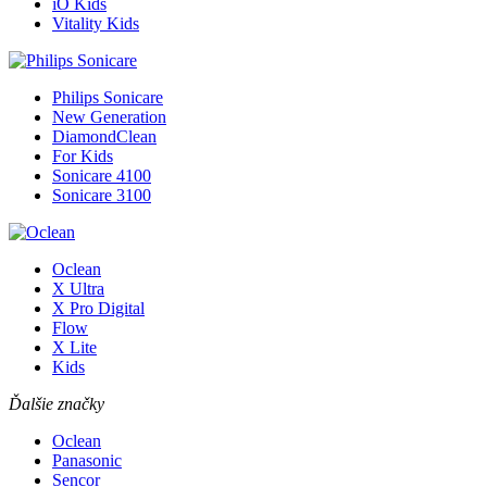
iO Kids
Vitality Kids
Philips Sonicare
New Generation
DiamondClean
For Kids
Sonicare 4100
Sonicare 3100
Oclean
X Ultra
X Pro Digital
Flow
X Lite
Kids
Ďalšie značky
Oclean
Panasonic
Sencor