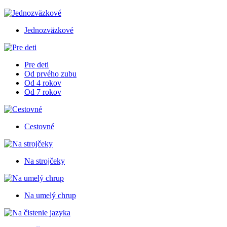
Jednozväzkové
Pre deti
Od prvého zubu
Od 4 rokov
Od 7 rokov
Cestovné
Na strojčeky
Na umelý chrup