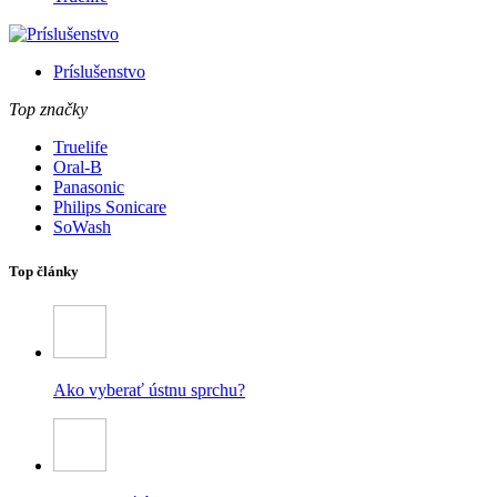
Príslušenstvo
Top značky
Truelife
Oral-B
Panasonic
Philips Sonicare
SoWash
Top články
Ako vyberať ústnu sprchu?