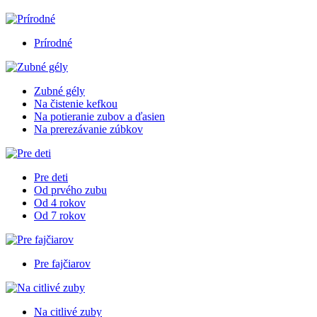
Prírodné
Zubné gély
Na čistenie kefkou
Na potieranie zubov a ďasien
Na prerezávanie zúbkov
Pre deti
Od prvého zubu
Od 4 rokov
Od 7 rokov
Pre fajčiarov
Na citlivé zuby