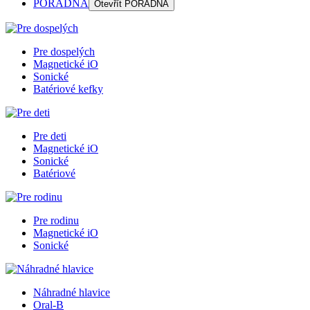
PORADŇA
Otevřít
PORADŇA
Pre dospelých
Magnetické iO
Sonické
Batériové kefky
Pre deti
Magnetické iO
Sonické
Batériové
Pre rodinu
Magnetické iO
Sonické
Náhradné hlavice
Oral-B