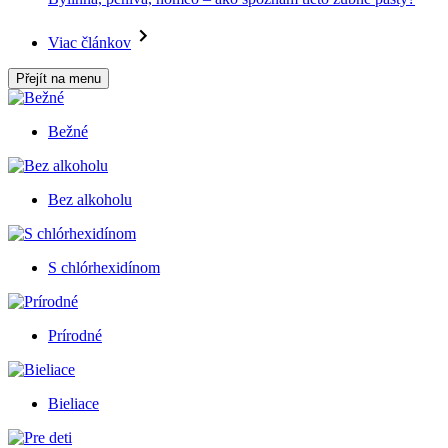
Viac článkov
Přejít na menu
Bežné
Bez alkoholu
S chlórhexidínom
Prírodné
Bieliace