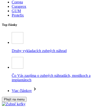
Corega
Curaprox
GUM
Protefix
Top články
Druhy vykladacích zubných náhrad
Čo Vás zaujíma o zubných náhradách, mostíkoch a
implantátoch
Viac článkov
Přejít na menu