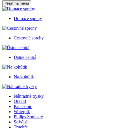
Přejít na menu
Domáce sprchy
Cestovné sprchy
Ústne centrá
Na kohútik
Náhradné trysky
Oral-B
Panasonic
Waterpik
Philips Sonicare
SoWash
Truelife