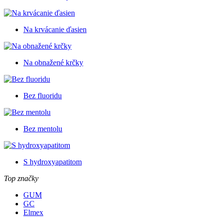
Na krvácanie ďasien
Na obnažené krčky
Bez fluoridu
Bez mentolu
S hydroxyapatitom
Top značky
GUM
GC
Elmex