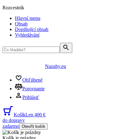
Rozcestník
Hlavní menu
Obsah
Doplňující obsah
Vyhledávání
Nazuby.eu
Obľúbené
Porovnanie
Prihlásiť
Košík
Len 400 €
do dopravy
zadarmo
Otevřít košík
Košík je prázdny
...