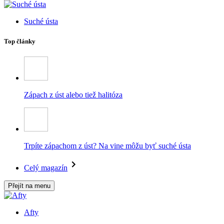
Suché ústa
Top články
Zápach z úst alebo tiež halitóza
Trpíte zápachom z úst? Na vine môžu byť suché ústa
Celý magazín
Přejít na menu
Afty