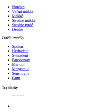
Nordics
Veľmi mäkké
Mäkké
Stredne mäkké
Stredne tvrdé
Detské
Dalšie značky
Spokar
Herbadent
Swissdent
Parodontax
Meridol
Megasmile
Sensodyne
Gum
Top články