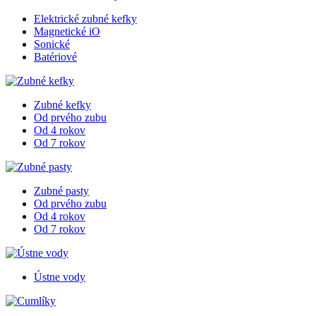
Elektrické zubné kefky
Magnetické iO
Sonické
Batériové
Zubné kefky
Od prvého zubu
Od 4 rokov
Od 7 rokov
Zubné pasty
Od prvého zubu
Od 4 rokov
Od 7 rokov
Ústne vody