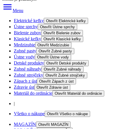
Menu
Elektrické kefky
Otevřít
Elektrické kefky
Ústne sprchy
Otevřít
Ústne sprchy
Bielenie zubov
Otevřít
Bielenie zubov
Klasické kefky
Otevřít
Klasické kefky
Medzizubie
Otevřít
Medzizubie
Zubné pasty
Otevřít
Zubné pasty
Ústne vody
Otevřít
Ústne vody
Detské produkty
Otevřít
Detské produkty
Zubné náhrady
Otevřít
Zubné náhrady
Zubné strojčeky
Otevřít
Zubné strojčeky
Zápach z úst
Otevřít
Zápach z úst
Zdravie úst
Otevřít
Zdravie úst
Materiál do ordinácie
Otevřít
Materiál do ordinácie
|
Všetko o nákupe
Otevřít
Všetko o nákupe
MAGAZÍN
Otevřít
MAGAZÍN