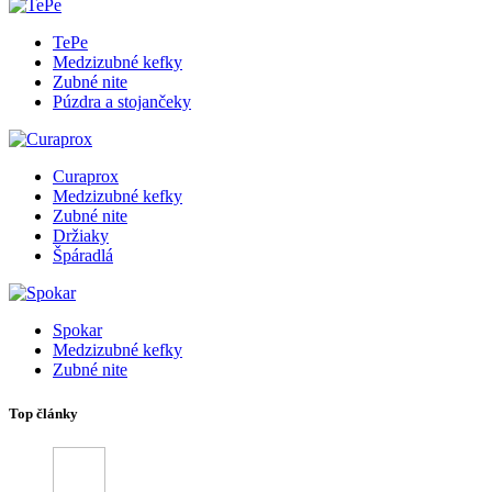
TePe
Medzizubné kefky
Zubné nite
Púzdra a stojančeky
Curaprox
Medzizubné kefky
Zubné nite
Držiaky
Špáradlá
Spokar
Medzizubné kefky
Zubné nite
Top články