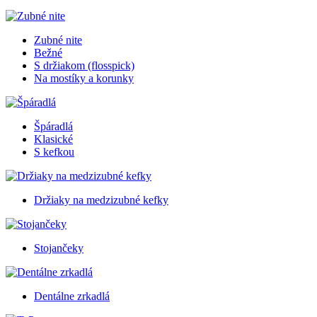
Zubné nite
Bežné
S držiakom (flosspick)
Na mostíky a korunky
Špáradlá
Klasické
S kefkou
Držiaky na medzizubné kefky
Stojančeky
Dentálne zrkadlá