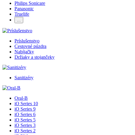
Philips Sonicare
Panasonic
Truelife
…
Príslušenstvo
Cestovné púzdra
Nabíjačky
Držiaky a stojančeky
Sanitizéry
Oral-B
iO Series 10
iO Series 9
iO Series 6
iO Series 5
iO Series 3
iO Series 2