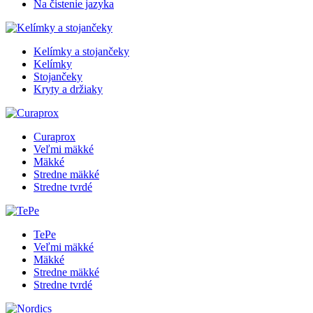
Na čistenie jazyka
Kelímky a stojančeky
Kelímky
Stojančeky
Kryty a držiaky
Curaprox
Veľmi mäkké
Mäkké
Stredne mäkké
Stredne tvrdé
TePe
Veľmi mäkké
Mäkké
Stredne mäkké
Stredne tvrdé