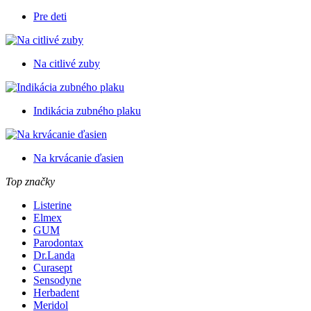
Pre deti
Na citlivé zuby
Indikácia zubného plaku
Na krvácanie ďasien
Top značky
Listerine
Elmex
GUM
Parodontax
Dr.Landa
Curasept
Sensodyne
Herbadent
Meridol