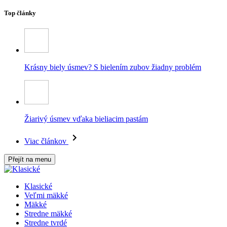
Top články
Krásny biely úsmev? S bielením zubov žiadny problém
Žiarivý úsmev vďaka bieliacim pastám
Viac článkov
Přejít na menu
Klasické
Veľmi mäkké
Mäkké
Stredne mäkké
Stredne tvrdé