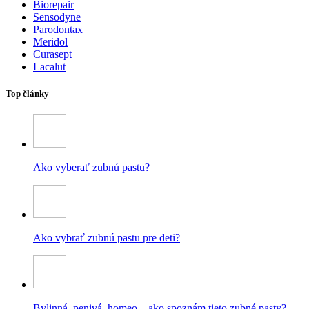
Biorepair
Sensodyne
Parodontax
Meridol
Curasept
Lacalut
Top články
Ako vyberať zubnú pastu?
Ako vybrať zubnú pastu pre deti?
Bylinná, penivá, homeo – ako spoznám tieto zubné pasty?