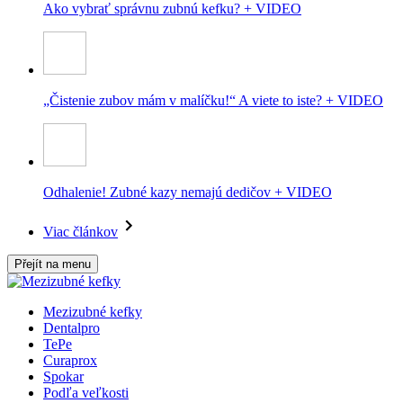
Ako vybrať správnu zubnú kefku? + VIDEO
„Čistenie zubov mám v malíčku!“ A viete to iste? + VIDEO
Odhalenie! Zubné kazy nemajú dedičov + VIDEO
Viac článkov
Přejít na menu
Mezizubné kefky
Dentalpro
TePe
Curaprox
Spokar
Podľa veľkosti