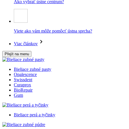
Ako vybrať ústne centrum?
Viete ako vám môže pomôcť ústna sprcha?
Viac článkov
Přejít na menu
Bieliace zubné pasty
Opalescence
Swissdent
Curaprox
BioRepair
Gum
Bieliace perá a tyčinky