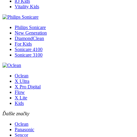
iO Kids
Vitality Kids
Philips Sonicare
New Generation
DiamondClean
For Kids
Sonicare 4100
Sonicare 3100
Oclean
X Ultra
X Pro Digital
Flow
X Lite
Kids
Ďalšie značky
Oclean
Panasonic
Sencor