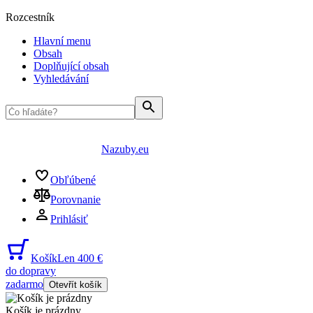
Rozcestník
Hlavní menu
Obsah
Doplňující obsah
Vyhledávání
Nazuby.eu
Obľúbené
Porovnanie
Prihlásiť
Košík
Len 400 €
do dopravy
zadarmo
Otevřít košík
Košík je prázdny
...