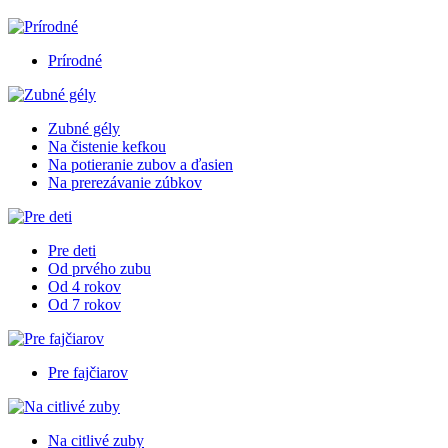
Prírodné
Zubné gély
Na čistenie kefkou
Na potieranie zubov a ďasien
Na prerezávanie zúbkov
Pre deti
Od prvého zubu
Od 4 rokov
Od 7 rokov
Pre fajčiarov
Na citlivé zuby