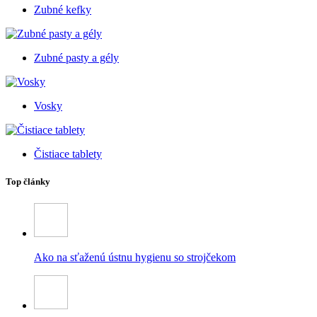
Zubné kefky
Zubné pasty a gély
Vosky
Čistiace tablety
Top články
Ako na sťaženú ústnu hygienu so strojčekom