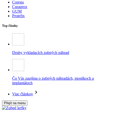
Corega
Curaprox
GUM
Protefix
Top články
Druhy vykladacích zubných náhrad
Čo Vás zaujíma o zubných náhradách, mostíkoch a
implantátoch
Viac článkov
Přejít na menu