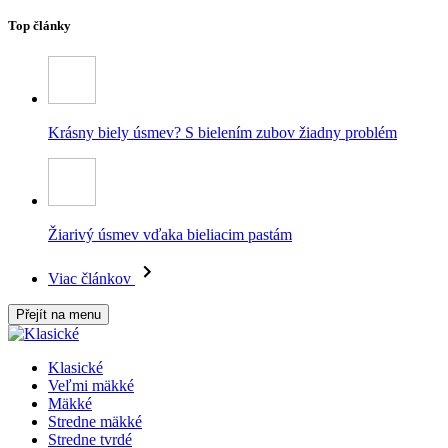
Top články
Krásny biely úsmev? S bielením zubov žiadny problém
Žiarivý úsmev vďaka bieliacim pastám
Viac článkov
Přejít na menu
Klasické
Veľmi mäkké
Mäkké
Stredne mäkké
Stredne tvrdé