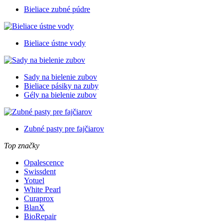
Bieliace zubné púdre
Bieliace ústne vody
Sady na bielenie zubov
Bieliace pásiky na zuby
Gély na bielenie zubov
Zubné pasty pre fajčiarov
Top značky
Opalescence
Swissdent
Yotuel
White Pearl
Curaprox
BlanX
BioRepair