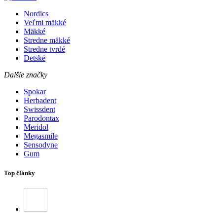
Nordics
Veľmi mäkké
Mäkké
Stredne mäkké
Stredne tvrdé
Detské
Dalšie značky
Spokar
Herbadent
Swissdent
Parodontax
Meridol
Megasmile
Sensodyne
Gum
Top články