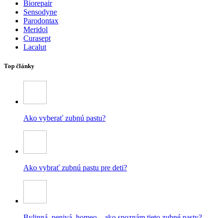
Biorepair
Sensodyne
Parodontax
Meridol
Curasept
Lacalut
Top články
Ako vyberať zubnú pastu?
Ako vybrať zubnú pastu pre deti?
Bylinná, penivá, homeo – ako spoznám tieto zubné pasty?