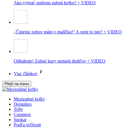
Ako vybrať správnu zubnú kefku? + VIDEO
„Čistenie zubov mám v malíčku!“ A viete to iste? + VIDEO
Odhalenie! Zubné kazy nemajú dedičov + VIDEO
Viac článkov
Přejít na menu
Mezizubné kefky
Dentalpro
TePe
Curaprox
Spokar
Podľa veľkosti