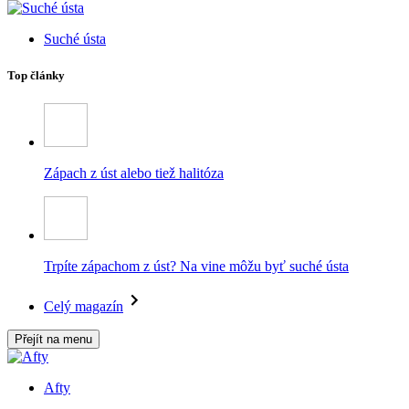
Suché ústa
Top články
Zápach z úst alebo tiež halitóza
Trpíte zápachom z úst? Na vine môžu byť suché ústa
Celý magazín
Přejít na menu
Afty