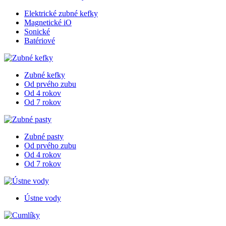
Elektrické zubné kefky
Magnetické iO
Sonické
Batériové
Zubné kefky
Od prvého zubu
Od 4 rokov
Od 7 rokov
Zubné pasty
Od prvého zubu
Od 4 rokov
Od 7 rokov
Ústne vody