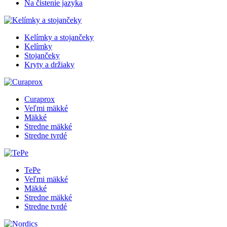
Na čistenie jazyka
Kelímky a stojančeky
Kelímky
Stojančeky
Kryty a držiaky
Curaprox
Veľmi mäkké
Mäkké
Stredne mäkké
Stredne tvrdé
TePe
Veľmi mäkké
Mäkké
Stredne mäkké
Stredne tvrdé