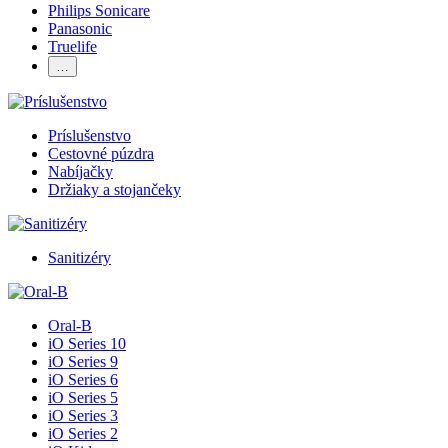
Philips Sonicare
Panasonic
Truelife
…
Príslušenstvo
Cestovné púzdra
Nabíjačky
Držiaky a stojančeky
Sanitizéry
Oral-B
iO Series 10
iO Series 9
iO Series 6
iO Series 5
iO Series 3
iO Series 2