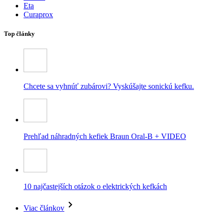
Eta
Curaprox
Top články
Chcete sa vyhnúť zubárovi? Vyskúšajte sonickú kefku.
Prehľad náhradných kefiek Braun Oral-B + VIDEO
10 najčastejších otázok o elektrických kefkách
Viac článkov