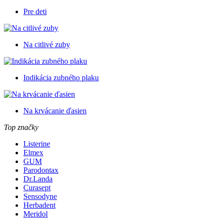
Pre deti
Na citlivé zuby
Indikácia zubného plaku
Na krvácanie ďasien
Top značky
Listerine
Elmex
GUM
Parodontax
Dr.Landa
Curasept
Sensodyne
Herbadent
Meridol