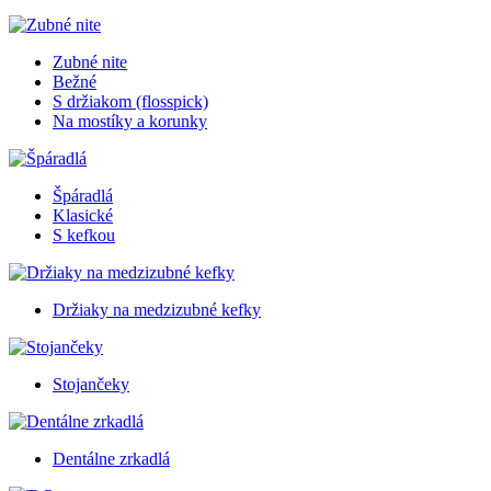
Zubné nite
Bežné
S držiakom (flosspick)
Na mostíky a korunky
Špáradlá
Klasické
S kefkou
Držiaky na medzizubné kefky
Stojančeky
Dentálne zrkadlá