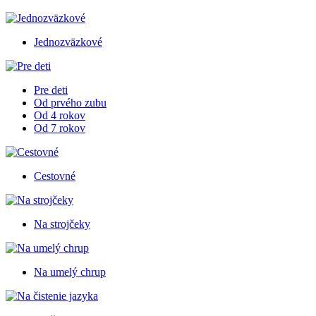
Jednozväzkové
Pre deti
Od prvého zubu
Od 4 rokov
Od 7 rokov
Cestovné
Na strojčeky
Na umelý chrup