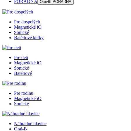
PORADŇA
Otevřít
PORADŇA
Pre dospelých
Magnetické iO
Sonické
Batériové kefky
Pre deti
Magnetické iO
Sonické
Batériové
Pre rodinu
Magnetické iO
Sonické
Náhradné hlavice
Oral-B