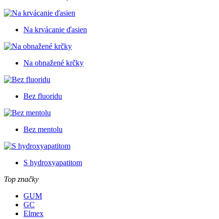
Na krvácanie ďasien
Na obnažené krčky
Bez fluoridu
Bez mentolu
S hydroxyapatitom
Top značky
GUM
GC
Elmex