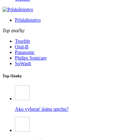
Príslušenstvo
Top značky
Truelife
Oral-B
Panasonic
Philips Sonicare
SoWash
Top články
Ako vyberať ústnu sprchu?