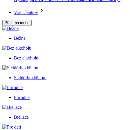
Viac článkov
Přejít na menu
Bežné
Bez alkoholu
S chlórhexidínom
Prírodné
Bieliace