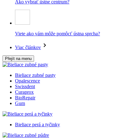
Ako vybrať ústne centrum?
Viete ako vám môže pomôcť ústna sprcha?
Viac článkov
Přejít na menu
Bieliace zubné pasty
Opalescence
Swissdent
Curaprox
BioRepair
Gum
Bieliace perá a tyčinky