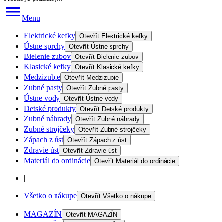
Menu
Elektrické kefky
Otevřít
Elektrické kefky
Ústne sprchy
Otevřít
Ústne sprchy
Bielenie zubov
Otevřít
Bielenie zubov
Klasické kefky
Otevřít
Klasické kefky
Medzizubie
Otevřít
Medzizubie
Zubné pasty
Otevřít
Zubné pasty
Ústne vody
Otevřít
Ústne vody
Detské produkty
Otevřít
Detské produkty
Zubné náhrady
Otevřít
Zubné náhrady
Zubné strojčeky
Otevřít
Zubné strojčeky
Zápach z úst
Otevřít
Zápach z úst
Zdravie úst
Otevřít
Zdravie úst
Materiál do ordinácie
Otevřít
Materiál do ordinácie
|
Všetko o nákupe
Otevřít
Všetko o nákupe
MAGAZÍN
Otevřít
MAGAZÍN