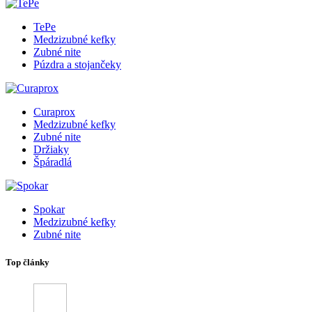
TePe
Medzizubné kefky
Zubné nite
Púzdra a stojančeky
Curaprox
Medzizubné kefky
Zubné nite
Držiaky
Špáradlá
Spokar
Medzizubné kefky
Zubné nite
Top články