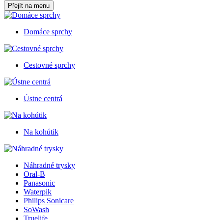
Přejít na menu
Domáce sprchy
Cestovné sprchy
Ústne centrá
Na kohútik
Náhradné trysky
Oral-B
Panasonic
Waterpik
Philips Sonicare
SoWash
Truelife