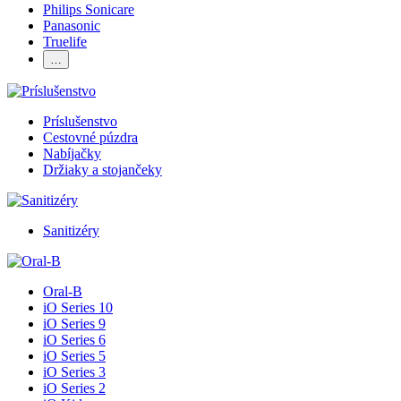
Philips Sonicare
Panasonic
Truelife
…
Príslušenstvo
Cestovné púzdra
Nabíjačky
Držiaky a stojančeky
Sanitizéry
Oral-B
iO Series 10
iO Series 9
iO Series 6
iO Series 5
iO Series 3
iO Series 2