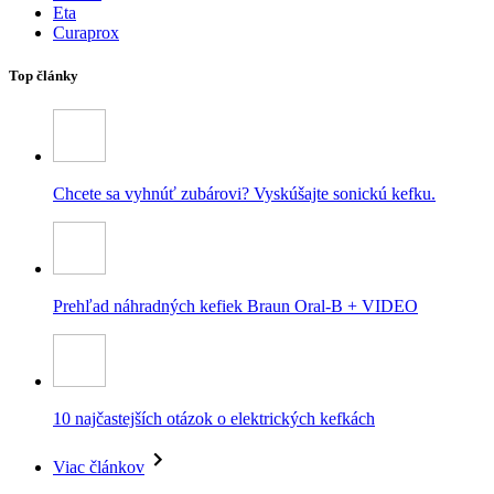
Eta
Curaprox
Top články
Chcete sa vyhnúť zubárovi? Vyskúšajte sonickú kefku.
Prehľad náhradných kefiek Braun Oral-B + VIDEO
10 najčastejších otázok o elektrických kefkách
Viac článkov