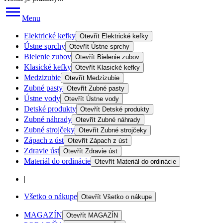
Menu
Elektrické kefky
Otevřít
Elektrické kefky
Ústne sprchy
Otevřít
Ústne sprchy
Bielenie zubov
Otevřít
Bielenie zubov
Klasické kefky
Otevřít
Klasické kefky
Medzizubie
Otevřít
Medzizubie
Zubné pasty
Otevřít
Zubné pasty
Ústne vody
Otevřít
Ústne vody
Detské produkty
Otevřít
Detské produkty
Zubné náhrady
Otevřít
Zubné náhrady
Zubné strojčeky
Otevřít
Zubné strojčeky
Zápach z úst
Otevřít
Zápach z úst
Zdravie úst
Otevřít
Zdravie úst
Materiál do ordinácie
Otevřít
Materiál do ordinácie
|
Všetko o nákupe
Otevřít
Všetko o nákupe
MAGAZÍN
Otevřít
MAGAZÍN