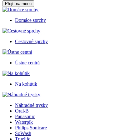
Přejít na menu
Domáce sprchy
Cestovné sprchy
Ústne centrá
Na kohútik
Náhradné trysky
Oral-B
Panasonic
Waterpik
Philips Sonicare
SoWash
Truelife