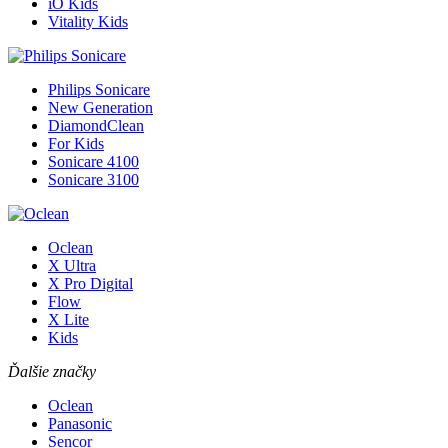
iO Kids
Vitality Kids
Philips Sonicare
New Generation
DiamondClean
For Kids
Sonicare 4100
Sonicare 3100
Oclean
X Ultra
X Pro Digital
Flow
X Lite
Kids
Ďalšie značky
Oclean
Panasonic
Sencor