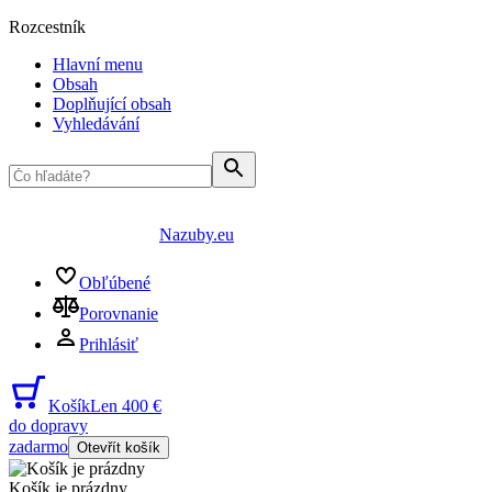
Rozcestník
Hlavní menu
Obsah
Doplňující obsah
Vyhledávání
Nazuby.eu
Obľúbené
Porovnanie
Prihlásiť
Košík
Len 400 €
do dopravy
zadarmo
Otevřít košík
Košík je prázdny
...