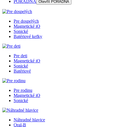
PORADŇA
Otevřít
PORADŇA
Pre dospelých
Magnetické iO
Sonické
Batériové kefky
Pre deti
Magnetické iO
Sonické
Batériové
Pre rodinu
Magnetické iO
Sonické
Náhradné hlavice
Oral-B