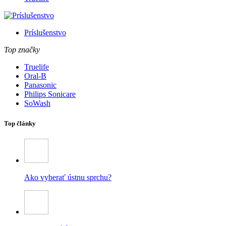
Príslušenstvo
Top značky
Truelife
Oral-B
Panasonic
Philips Sonicare
SoWash
Top články
Ako vyberať ústnu sprchu?