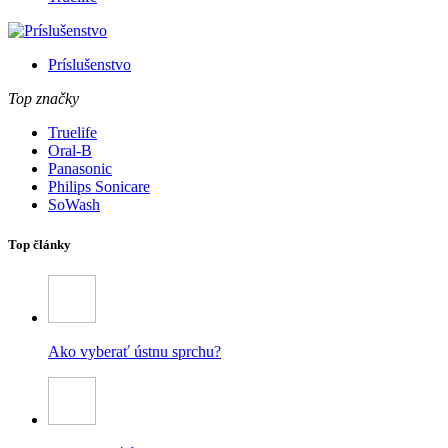
Príslušenstvo
Top značky
Truelife
Oral-B
Panasonic
Philips Sonicare
SoWash
Top články
Ako vyberať ústnu sprchu?