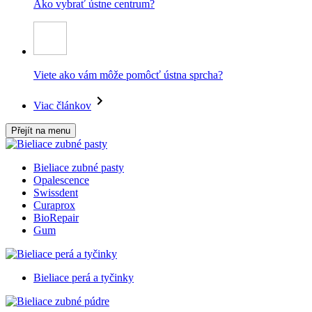
Ako vybrať ústne centrum?
Viete ako vám môže pomôcť ústna sprcha?
Viac článkov
Přejít na menu
Bieliace zubné pasty
Opalescence
Swissdent
Curaprox
BioRepair
Gum
Bieliace perá a tyčinky