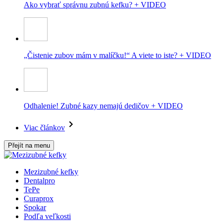
Ako vybrať správnu zubnú kefku? + VIDEO
„Čistenie zubov mám v malíčku!“ A viete to iste? + VIDEO
Odhalenie! Zubné kazy nemajú dedičov + VIDEO
Viac článkov
Přejít na menu
Mezizubné kefky
Dentalpro
TePe
Curaprox
Spokar
Podľa veľkosti