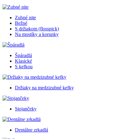
Zubné nite
Bežné
S držiakom (flosspick)
Na mostíky a korunky
Špáradlá
Klasické
S kefkou
Držiaky na medzizubné kefky
Stojančeky
Dentálne zrkadlá