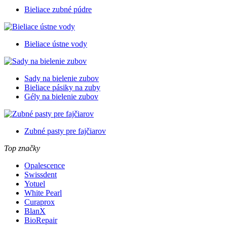
Bieliace zubné púdre
Bieliace ústne vody
Sady na bielenie zubov
Bieliace pásiky na zuby
Gély na bielenie zubov
Zubné pasty pre fajčiarov
Top značky
Opalescence
Swissdent
Yotuel
White Pearl
Curaprox
BlanX
BioRepair