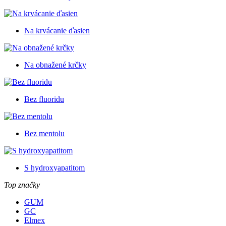
Na krvácanie ďasien
Na obnažené krčky
Bez fluoridu
Bez mentolu
S hydroxyapatitom
Top značky
GUM
GC
Elmex