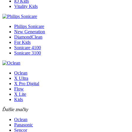
iO Kids
Vitality Kids
Philips Sonicare
New Generation
DiamondClean
For Kids
Sonicare 4100
Sonicare 3100
Oclean
X Ultra
X Pro Digital
Flow
X Lite
Kids
Ďalšie značky
Oclean
Panasonic
Sencor