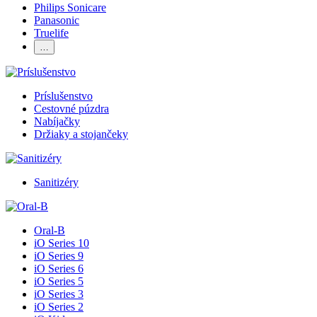
Philips Sonicare
Panasonic
Truelife
…
Príslušenstvo
Cestovné púzdra
Nabíjačky
Držiaky a stojančeky
Sanitizéry
Oral-B
iO Series 10
iO Series 9
iO Series 6
iO Series 5
iO Series 3
iO Series 2