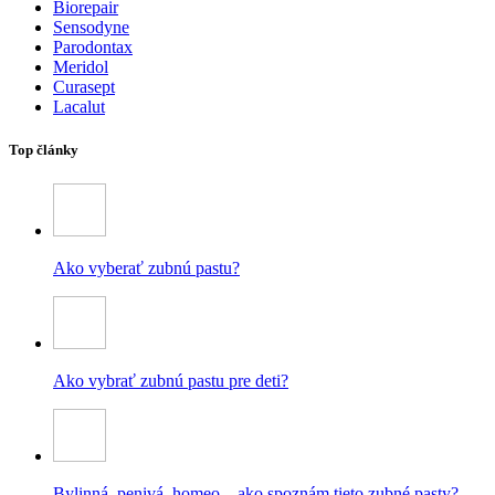
Biorepair
Sensodyne
Parodontax
Meridol
Curasept
Lacalut
Top články
Ako vyberať zubnú pastu?
Ako vybrať zubnú pastu pre deti?
Bylinná, penivá, homeo – ako spoznám tieto zubné pasty?