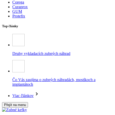
Corega
Curaprox
GUM
Protefix
Top články
Druhy vykladacích zubných náhrad
Čo Vás zaujíma o zubných náhradách, mostíkoch a
implantátoch
Viac článkov
Přejít na menu