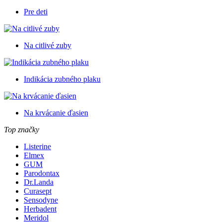
Pre deti
Na citlivé zuby
Indikácia zubného plaku
Na krvácanie ďasien
Top značky
Listerine
Elmex
GUM
Parodontax
Dr.Landa
Curasept
Sensodyne
Herbadent
Meridol