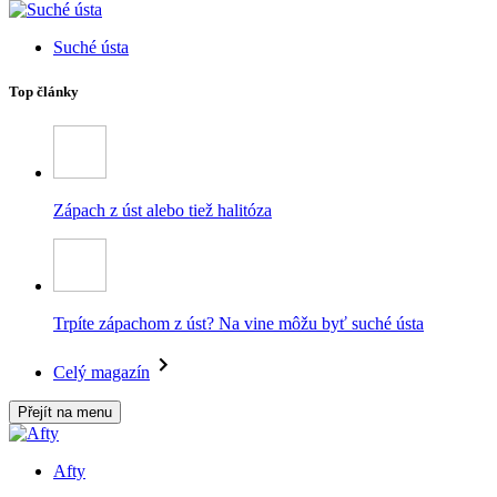
Suché ústa
Top články
Zápach z úst alebo tiež halitóza
Trpíte zápachom z úst? Na vine môžu byť suché ústa
Celý magazín
Přejít na menu
Afty