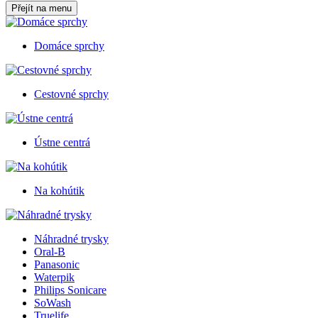
Přejít na menu
Domáce sprchy
Cestovné sprchy
Ústne centrá
Na kohútik
Náhradné trysky
Oral-B
Panasonic
Waterpik
Philips Sonicare
SoWash
Truelife