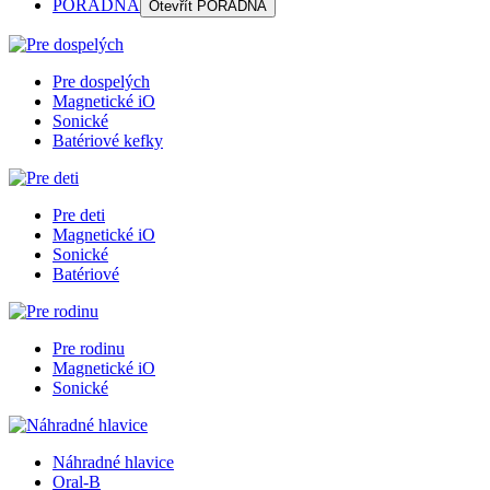
PORADŇA
Otevřít
PORADŇA
Pre dospelých
Magnetické iO
Sonické
Batériové kefky
Pre deti
Magnetické iO
Sonické
Batériové
Pre rodinu
Magnetické iO
Sonické
Náhradné hlavice
Oral-B