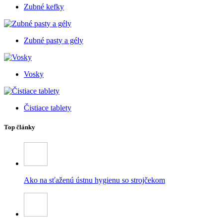
Zubné kefky
Zubné pasty a gély
Vosky
Čistiace tablety
Top články
Ako na sťaženú ústnu hygienu so strojčekom