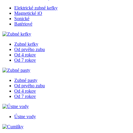
Elektrické zubné kefky
Magnetické iO
Sonické
Batériové
Zubné kefky
Od prvého zubu
Od 4 rokov
Od 7 rokov
Zubné pasty
Od prvého zubu
Od 4 rokov
Od 7 rokov
Ústne vody