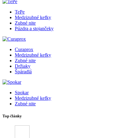
TePe
Medzizubné kefky
Zubné nite
Púzdra a stojančeky
Curaprox
Medzizubné kefky
Zubné nite
Držiaky
Špáradlá
Spokar
Medzizubné kefky
Zubné nite
Top články