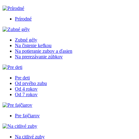
Prírodné
Zubné gély
Na čistenie kefkou
Na potieranie zubov a ďasien
Na prerezávanie zúbkov
Pre deti
Od prvého zubu
Od 4 rokov
Od 7 rokov
Pre fajčiarov
Na citlivé zuby