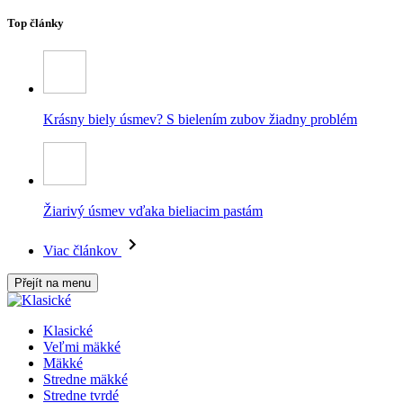
Top články
Krásny biely úsmev? S bielením zubov žiadny problém
Žiarivý úsmev vďaka bieliacim pastám
Viac článkov
Přejít na menu
Klasické
Veľmi mäkké
Mäkké
Stredne mäkké
Stredne tvrdé