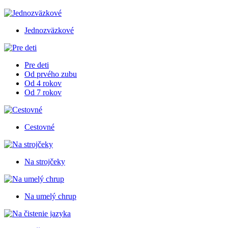
Jednozväzkové
Pre deti
Od prvého zubu
Od 4 rokov
Od 7 rokov
Cestovné
Na strojčeky
Na umelý chrup