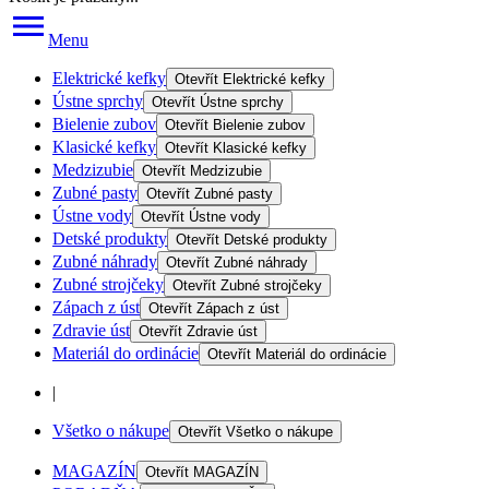
Menu
Elektrické kefky
Otevřít
Elektrické kefky
Ústne sprchy
Otevřít
Ústne sprchy
Bielenie zubov
Otevřít
Bielenie zubov
Klasické kefky
Otevřít
Klasické kefky
Medzizubie
Otevřít
Medzizubie
Zubné pasty
Otevřít
Zubné pasty
Ústne vody
Otevřít
Ústne vody
Detské produkty
Otevřít
Detské produkty
Zubné náhrady
Otevřít
Zubné náhrady
Zubné strojčeky
Otevřít
Zubné strojčeky
Zápach z úst
Otevřít
Zápach z úst
Zdravie úst
Otevřít
Zdravie úst
Materiál do ordinácie
Otevřít
Materiál do ordinácie
|
Všetko o nákupe
Otevřít
Všetko o nákupe
MAGAZÍN
Otevřít
MAGAZÍN