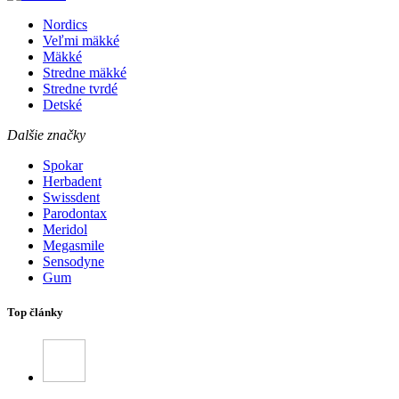
Nordics
Veľmi mäkké
Mäkké
Stredne mäkké
Stredne tvrdé
Detské
Dalšie značky
Spokar
Herbadent
Swissdent
Parodontax
Meridol
Megasmile
Sensodyne
Gum
Top články