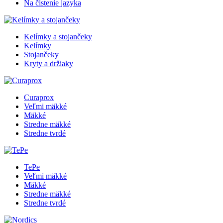
Na čistenie jazyka
Kelímky a stojančeky
Kelímky
Stojančeky
Kryty a držiaky
Curaprox
Veľmi mäkké
Mäkké
Stredne mäkké
Stredne tvrdé
TePe
Veľmi mäkké
Mäkké
Stredne mäkké
Stredne tvrdé