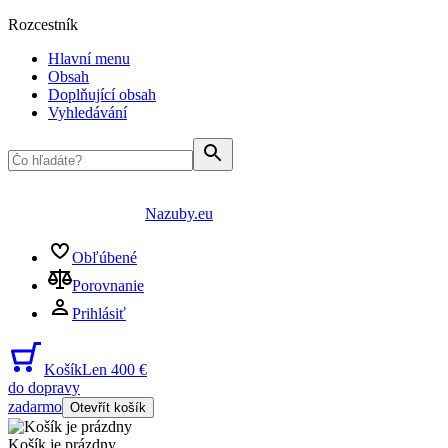
Rozcestník
Hlavní menu
Obsah
Doplňující obsah
Vyhledávání
Nazuby.eu
Obľúbené
Porovnanie
Prihlásiť
Košík
Len 400 €
do dopravy
zadarmo
Otevřít košík
Košík je prázdny
...