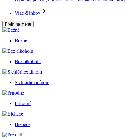
Viac článkov
Přejít na menu
Bežné
Bez alkoholu
S chlórhexidínom
Prírodné
Bieliace