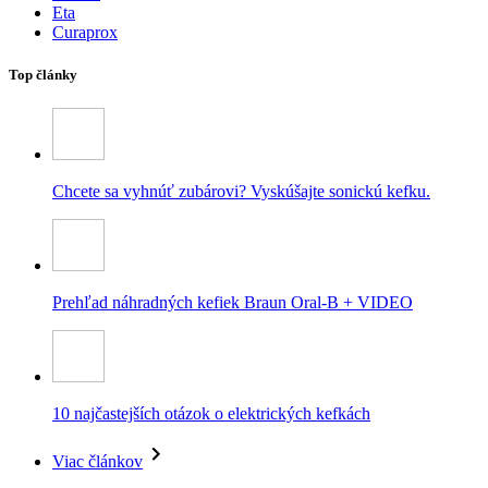
Eta
Curaprox
Top články
Chcete sa vyhnúť zubárovi? Vyskúšajte sonickú kefku.
Prehľad náhradných kefiek Braun Oral-B + VIDEO
10 najčastejších otázok o elektrických kefkách
Viac článkov