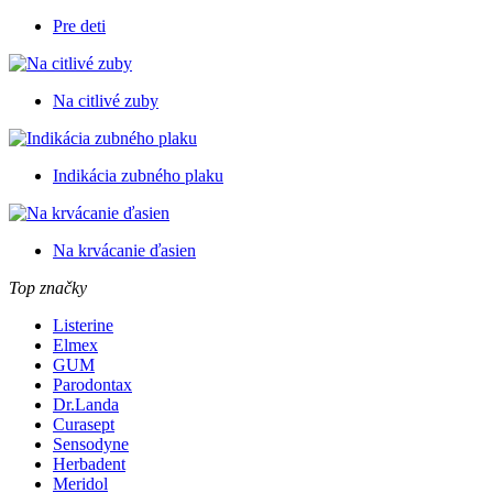
Pre deti
Na citlivé zuby
Indikácia zubného plaku
Na krvácanie ďasien
Top značky
Listerine
Elmex
GUM
Parodontax
Dr.Landa
Curasept
Sensodyne
Herbadent
Meridol