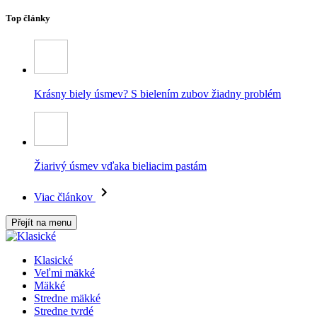
Top články
Krásny biely úsmev? S bielením zubov žiadny problém
Žiarivý úsmev vďaka bieliacim pastám
Viac článkov
Přejít na menu
Klasické
Veľmi mäkké
Mäkké
Stredne mäkké
Stredne tvrdé