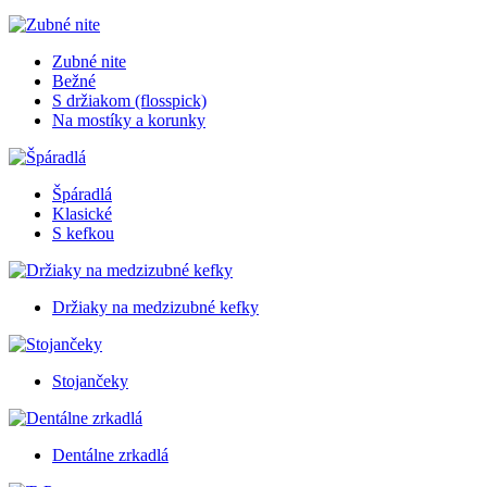
Zubné nite
Bežné
S držiakom (flosspick)
Na mostíky a korunky
Špáradlá
Klasické
S kefkou
Držiaky na medzizubné kefky
Stojančeky
Dentálne zrkadlá