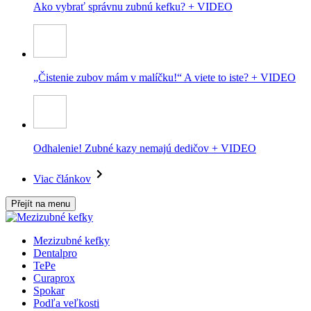
Ako vybrať správnu zubnú kefku? + VIDEO
„Čistenie zubov mám v malíčku!“ A viete to iste? + VIDEO
Odhalenie! Zubné kazy nemajú dedičov + VIDEO
Viac článkov
Přejít na menu
Mezizubné kefky
Dentalpro
TePe
Curaprox
Spokar
Podľa veľkosti