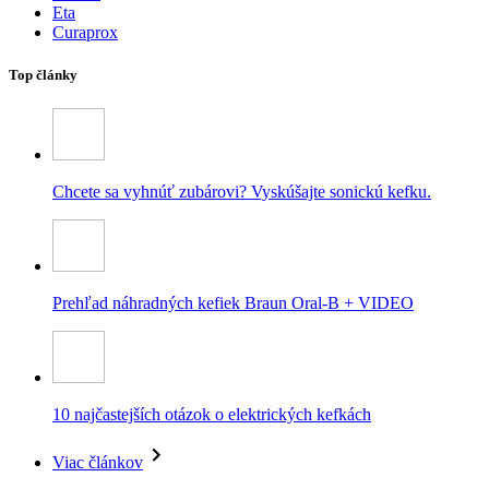
Eta
Curaprox
Top články
Chcete sa vyhnúť zubárovi? Vyskúšajte sonickú kefku.
Prehľad náhradných kefiek Braun Oral-B + VIDEO
10 najčastejších otázok o elektrických kefkách
Viac článkov