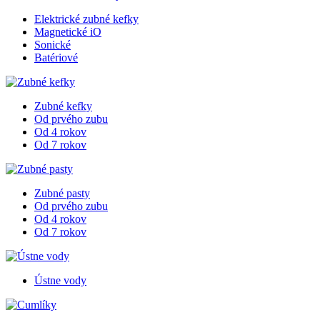
Elektrické zubné kefky
Magnetické iO
Sonické
Batériové
Zubné kefky
Od prvého zubu
Od 4 rokov
Od 7 rokov
Zubné pasty
Od prvého zubu
Od 4 rokov
Od 7 rokov
Ústne vody