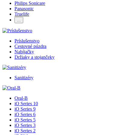
Philips Sonicare
Panasonic
Truelife
…
Príslušenstvo
Cestovné púzdra
Nabíjačky
Držiaky a stojančeky
Sanitizéry
Oral-B
iO Series 10
iO Series 9
iO Series 6
iO Series 5
iO Series 3
iO Series 2