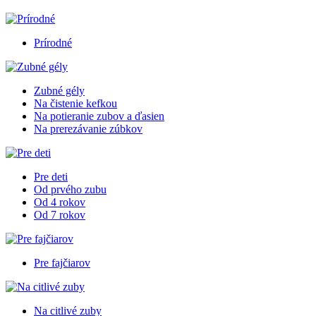
Prírodné
Zubné gély
Na čistenie kefkou
Na potieranie zubov a ďasien
Na prerezávanie zúbkov
Pre deti
Od prvého zubu
Od 4 rokov
Od 7 rokov
Pre fajčiarov
Na citlivé zuby