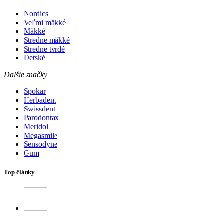
Nordics
Veľmi mäkké
Mäkké
Stredne mäkké
Stredne tvrdé
Detské
Dalšie značky
Spokar
Herbadent
Swissdent
Parodontax
Meridol
Megasmile
Sensodyne
Gum
Top články