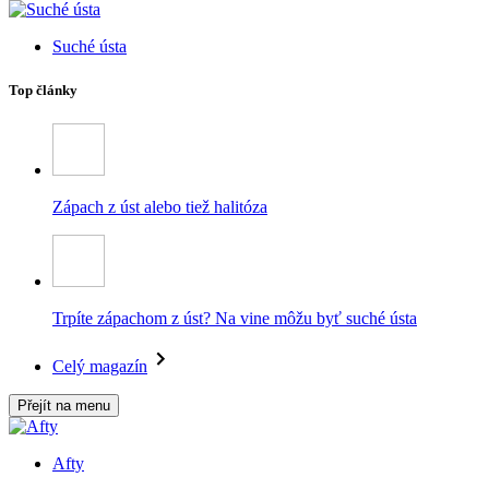
Suché ústa
Top články
Zápach z úst alebo tiež halitóza
Trpíte zápachom z úst? Na vine môžu byť suché ústa
Celý magazín
Přejít na menu
Afty