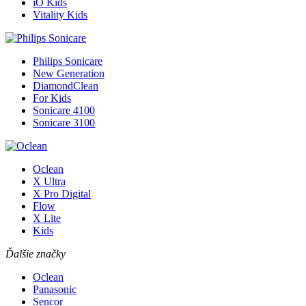
iO Kids
Vitality Kids
Philips Sonicare
New Generation
DiamondClean
For Kids
Sonicare 4100
Sonicare 3100
Oclean
X Ultra
X Pro Digital
Flow
X Lite
Kids
Ďalšie značky
Oclean
Panasonic
Sencor