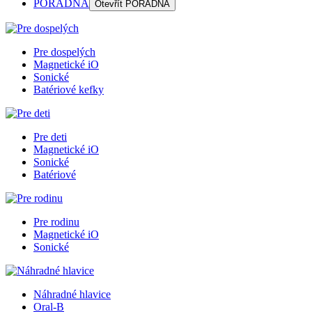
PORADŇA
Otevřít
PORADŇA
Pre dospelých
Magnetické iO
Sonické
Batériové kefky
Pre deti
Magnetické iO
Sonické
Batériové
Pre rodinu
Magnetické iO
Sonické
Náhradné hlavice
Oral-B