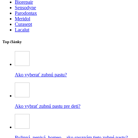
Biorepair
Sensodyne
Parodontax
Meridol
Curasept
Lacalut
Top články
Ako vyberať zubnú pastu?
Ako vybrať zubnú pastu pre deti?
Bylinná, penivá, homeo – ako spoznám tieto zubné pasty?