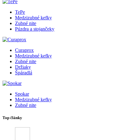
TePe
Medzizubné kefky
Zubné nite
Púzdra a stojančeky
Curaprox
Medzizubné kefky
Zubné nite
Držiaky
Špáradlá
Spokar
Medzizubné kefky
Zubné nite
Top články