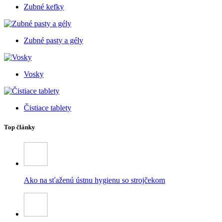
Zubné kefky
Zubné pasty a gély
Vosky
Čistiace tablety
Top články
Ako na sťaženú ústnu hygienu so strojčekom