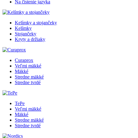
Na čistenie jazyka
Kelímky a stojančeky
Kelímky
Stojančeky
Kryty a držiaky
Curaprox
Veľmi mäkké
Mäkké
Stredne mäkké
Stredne tvrdé
TePe
Veľmi mäkké
Mäkké
Stredne mäkké
Stredne tvrdé