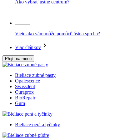
Ako vybrať ústne centrum?
Viete ako vám môže pomôcť ústna sprcha?
Viac článkov
Přejít na menu
Bieliace zubné pasty
Opalescence
Swissdent
Curaprox
BioRepair
Gum
Bieliace perá a tyčinky