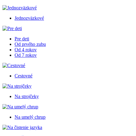
Jednozväzkové
Pre deti
Od prvého zubu
Od 4 rokov
Od 7 rokov
Cestovné
Na strojčeky
Na umelý chrup