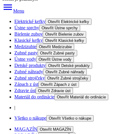
Menu
Elektrické kefky
Otevřít
Elektrické kefky
Ústne sprchy
Otevřít
Ústne sprchy
Bielenie zubov
Otevřít
Bielenie zubov
Klasické kefky
Otevřít
Klasické kefky
Medzizubie
Otevřít
Medzizubie
Zubné pasty
Otevřít
Zubné pasty
Ústne vody
Otevřít
Ústne vody
Detské produkty
Otevřít
Detské produkty
Zubné náhrady
Otevřít
Zubné náhrady
Zubné strojčeky
Otevřít
Zubné strojčeky
Zápach z úst
Otevřít
Zápach z úst
Zdravie úst
Otevřít
Zdravie úst
Materiál do ordinácie
Otevřít
Materiál do ordinácie
|
Všetko o nákupe
Otevřít
Všetko o nákupe
MAGAZÍN
Otevřít
MAGAZÍN