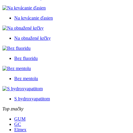
Na krvácanie ďasien
Na obnažené krčky
Bez fluoridu
Bez mentolu
S hydroxyapatitom
Top značky
GUM
GC
Elmex