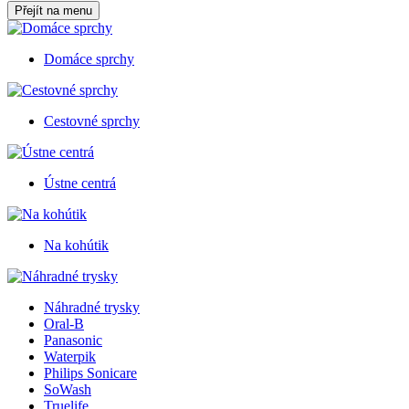
Přejít na menu
Domáce sprchy
Cestovné sprchy
Ústne centrá
Na kohútik
Náhradné trysky
Oral-B
Panasonic
Waterpik
Philips Sonicare
SoWash
Truelife