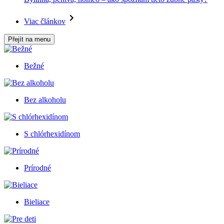
Viac článkov
Přejít na menu
Bežné
Bez alkoholu
S chlórhexidínom
Prírodné
Bieliace