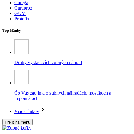
Corega
Curaprox
GUM
Protefix
Top články
Druhy vykladacích zubných náhrad
Čo Vás zaujíma o zubných náhradách, mostíkoch a
implantátoch
Viac článkov
Přejít na menu