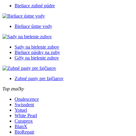
Bieliace zubné púdre
Bieliace ústne vody
Sady na bielenie zubov
Bieliace pásiky na zuby
Gély na bielenie zubov
Zubné pasty pre fajčiarov
Top značky
Opalescence
Swissdent
Yotuel
White Pearl
Curaprox
BlanX
BioRepair