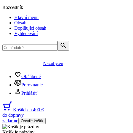
Rozcestník
Hlavní menu
Obsah
Doplňující obsah
Vyhledávání
Nazuby.eu
Obľúbené
Porovnanie
Prihlásiť
Košík
Len 400 €
do dopravy
zadarmo
Otevřít košík
Košík je prázdny
...