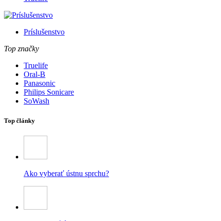
Príslušenstvo
Top značky
Truelife
Oral-B
Panasonic
Philips Sonicare
SoWash
Top články
Ako vyberať ústnu sprchu?