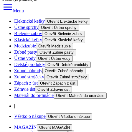
Menu
Elektrické kefky
Otevřít
Elektrické kefky
Ústne sprchy
Otevřít
Ústne sprchy
Bielenie zubov
Otevřít
Bielenie zubov
Klasické kefky
Otevřít
Klasické kefky
Medzizubie
Otevřít
Medzizubie
Zubné pasty
Otevřít
Zubné pasty
Ústne vody
Otevřít
Ústne vody
Detské produkty
Otevřít
Detské produkty
Zubné náhrady
Otevřít
Zubné náhrady
Zubné strojčeky
Otevřít
Zubné strojčeky
Zápach z úst
Otevřít
Zápach z úst
Zdravie úst
Otevřít
Zdravie úst
Materiál do ordinácie
Otevřít
Materiál do ordinácie
|
Všetko o nákupe
Otevřít
Všetko o nákupe
MAGAZÍN
Otevřít
MAGAZÍN