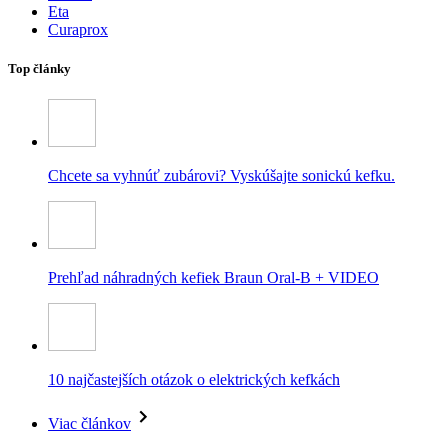
Eta
Curaprox
Top články
Chcete sa vyhnúť zubárovi? Vyskúšajte sonickú kefku.
Prehľad náhradných kefiek Braun Oral-B + VIDEO
10 najčastejších otázok o elektrických kefkách
Viac článkov