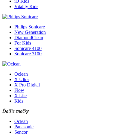
iO Kids
Vitality Kids
Philips Sonicare
New Generation
DiamondClean
For Kids
Sonicare 4100
Sonicare 3100
Oclean
X Ultra
X Pro Digital
Flow
X Lite
Kids
Ďalšie značky
Oclean
Panasonic
Sencor