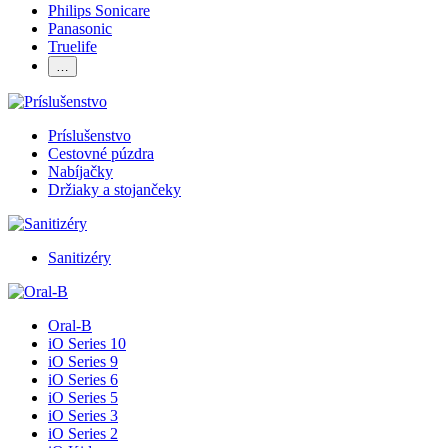
Philips Sonicare
Panasonic
Truelife
…
Príslušenstvo
Cestovné púzdra
Nabíjačky
Držiaky a stojančeky
Sanitizéry
Oral-B
iO Series 10
iO Series 9
iO Series 6
iO Series 5
iO Series 3
iO Series 2