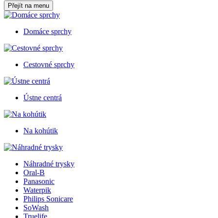
Přejít na menu
Domáce sprchy
Cestovné sprchy
Ústne centrá
Na kohútik
Náhradné trysky
Oral-B
Panasonic
Waterpik
Philips Sonicare
SoWash
Truelife