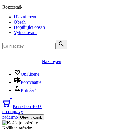
Rozcestník
Hlavní menu
Obsah
Doplňující obsah
Vyhledávání
Nazuby.eu
Obľúbené
Porovnanie
Prihlásiť
Košík
Len 400 €
do dopravy
zadarmo
Otevřít košík
Košík je prázdny
...