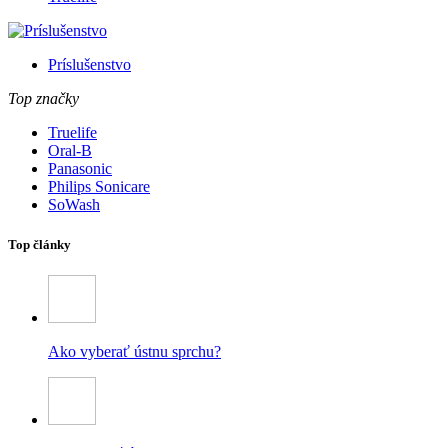
Príslušenstvo
Top značky
Truelife
Oral-B
Panasonic
Philips Sonicare
SoWash
Top články
Ako vyberať ústnu sprchu?