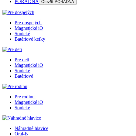
PORADŇA
Otevřít
PORADŇA
Pre dospelých
Magnetické iO
Sonické
Batériové kefky
Pre deti
Magnetické iO
Sonické
Batériové
Pre rodinu
Magnetické iO
Sonické
Náhradné hlavice
Oral-B