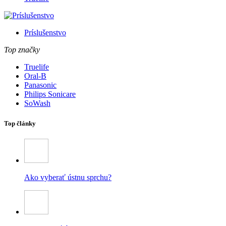
Príslušenstvo
Top značky
Truelife
Oral-B
Panasonic
Philips Sonicare
SoWash
Top články
Ako vyberať ústnu sprchu?