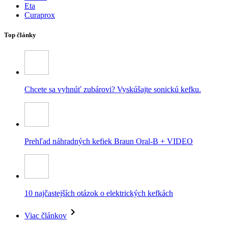
Eta
Curaprox
Top články
Chcete sa vyhnúť zubárovi? Vyskúšajte sonickú kefku.
Prehľad náhradných kefiek Braun Oral-B + VIDEO
10 najčastejších otázok o elektrických kefkách
Viac článkov