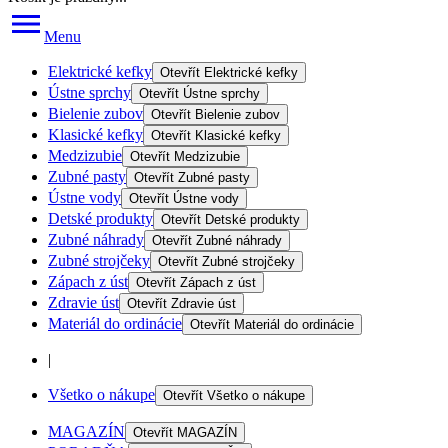
Menu
Elektrické kefky
Otevřít
Elektrické kefky
Ústne sprchy
Otevřít
Ústne sprchy
Bielenie zubov
Otevřít
Bielenie zubov
Klasické kefky
Otevřít
Klasické kefky
Medzizubie
Otevřít
Medzizubie
Zubné pasty
Otevřít
Zubné pasty
Ústne vody
Otevřít
Ústne vody
Detské produkty
Otevřít
Detské produkty
Zubné náhrady
Otevřít
Zubné náhrady
Zubné strojčeky
Otevřít
Zubné strojčeky
Zápach z úst
Otevřít
Zápach z úst
Zdravie úst
Otevřít
Zdravie úst
Materiál do ordinácie
Otevřít
Materiál do ordinácie
|
Všetko o nákupe
Otevřít
Všetko o nákupe
MAGAZÍN
Otevřít
MAGAZÍN