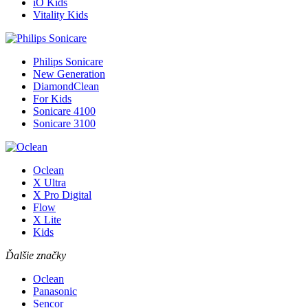
iO Kids
Vitality Kids
Philips Sonicare
New Generation
DiamondClean
For Kids
Sonicare 4100
Sonicare 3100
Oclean
X Ultra
X Pro Digital
Flow
X Lite
Kids
Ďalšie značky
Oclean
Panasonic
Sencor