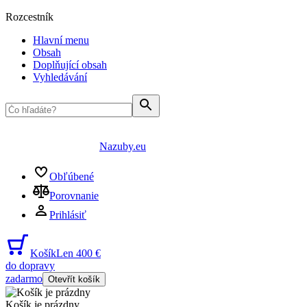
Rozcestník
Hlavní menu
Obsah
Doplňující obsah
Vyhledávání
Nazuby.eu
Obľúbené
Porovnanie
Prihlásiť
Košík
Len 400 €
do dopravy
zadarmo
Otevřít košík
Košík je prázdny
...