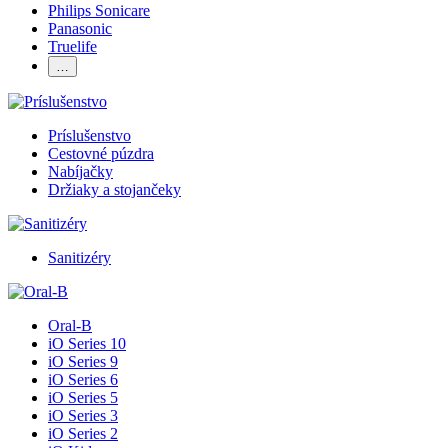
Philips Sonicare
Panasonic
Truelife
…
Príslušenstvo
Cestovné púzdra
Nabíjačky
Držiaky a stojančeky
Sanitizéry
Oral-B
iO Series 10
iO Series 9
iO Series 6
iO Series 5
iO Series 3
iO Series 2