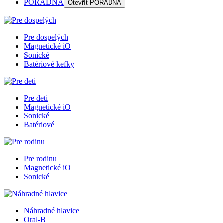
PORADŇA
Otevřít
PORADŇA
Pre dospelých
Magnetické iO
Sonické
Batériové kefky
Pre deti
Magnetické iO
Sonické
Batériové
Pre rodinu
Magnetické iO
Sonické
Náhradné hlavice
Oral-B