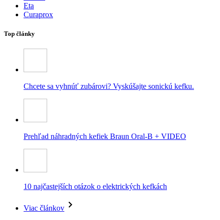
Eta
Curaprox
Top články
Chcete sa vyhnúť zubárovi? Vyskúšajte sonickú kefku.
Prehľad náhradných kefiek Braun Oral-B + VIDEO
10 najčastejších otázok o elektrických kefkách
Viac článkov