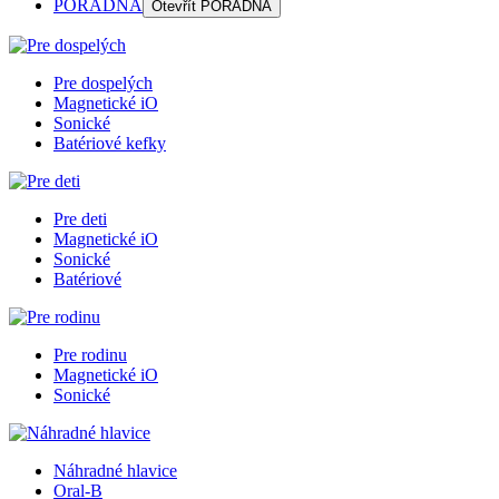
PORADŇA
Otevřít
PORADŇA
Pre dospelých
Magnetické iO
Sonické
Batériové kefky
Pre deti
Magnetické iO
Sonické
Batériové
Pre rodinu
Magnetické iO
Sonické
Náhradné hlavice
Oral-B