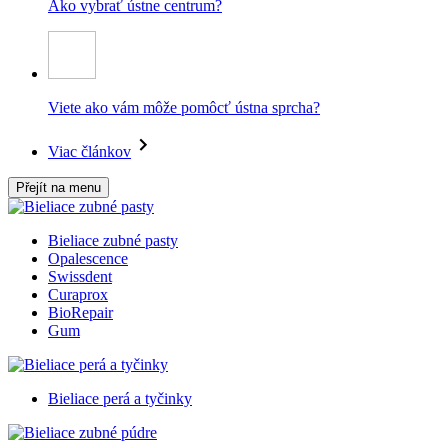
Ako vybrať ústne centrum?
Viete ako vám môže pomôcť ústna sprcha?
Viac článkov
Přejít na menu
Bieliace zubné pasty
Opalescence
Swissdent
Curaprox
BioRepair
Gum
Bieliace perá a tyčinky