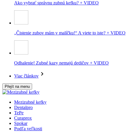
Ako vybrať správnu zubnú kefku? + VIDEO
„Čistenie zubov mám v malíčku!“ A viete to iste? + VIDEO
Odhalenie! Zubné kazy nemajú dedičov + VIDEO
Viac článkov
Přejít na menu
Mezizubné kefky
Dentalpro
TePe
Curaprox
Spokar
Podľa veľkosti