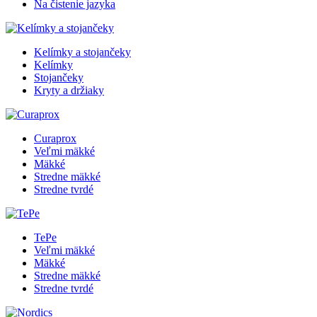
Na čistenie jazyka
Kelímky a stojančeky
Kelímky
Stojančeky
Kryty a držiaky
Curaprox
Veľmi mäkké
Mäkké
Stredne mäkké
Stredne tvrdé
TePe
Veľmi mäkké
Mäkké
Stredne mäkké
Stredne tvrdé