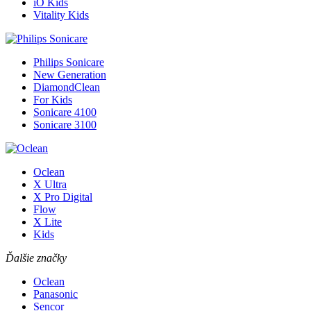
iO Kids
Vitality Kids
Philips Sonicare
New Generation
DiamondClean
For Kids
Sonicare 4100
Sonicare 3100
Oclean
X Ultra
X Pro Digital
Flow
X Lite
Kids
Ďalšie značky
Oclean
Panasonic
Sencor