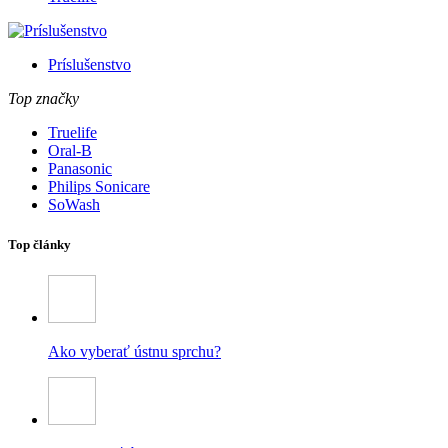
Príslušenstvo
Top značky
Truelife
Oral-B
Panasonic
Philips Sonicare
SoWash
Top články
Ako vyberať ústnu sprchu?