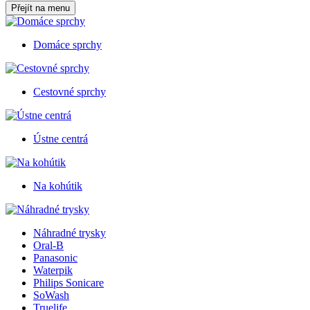
Přejít na menu
Domáce sprchy
Cestovné sprchy
Ústne centrá
Na kohútik
Náhradné trysky
Oral-B
Panasonic
Waterpik
Philips Sonicare
SoWash
Truelife