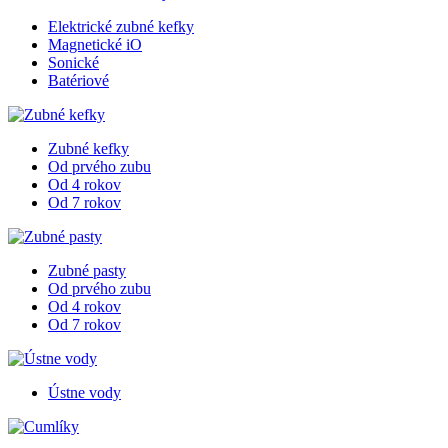
Elektrické zubné kefky
Magnetické iO
Sonické
Batériové
Zubné kefky
Od prvého zubu
Od 4 rokov
Od 7 rokov
Zubné pasty
Od prvého zubu
Od 4 rokov
Od 7 rokov
Ústne vody