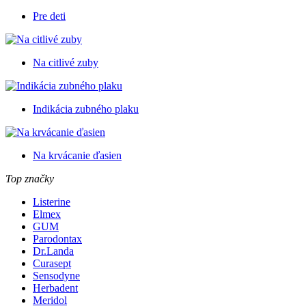
Pre deti
Na citlivé zuby
Indikácia zubného plaku
Na krvácanie ďasien
Top značky
Listerine
Elmex
GUM
Parodontax
Dr.Landa
Curasept
Sensodyne
Herbadent
Meridol