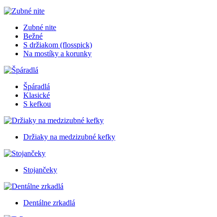
Zubné nite
Bežné
S držiakom (flosspick)
Na mostíky a korunky
Špáradlá
Klasické
S kefkou
Držiaky na medzizubné kefky
Stojančeky
Dentálne zrkadlá