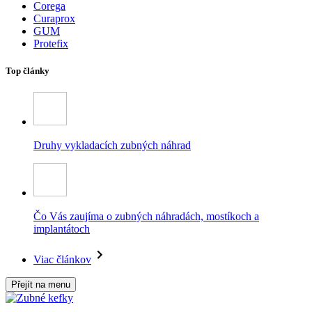
Corega
Curaprox
GUM
Protefix
Top články
Druhy vykladacích zubných náhrad
Čo Vás zaujíma o zubných náhradách, mostíkoch a
implantátoch
Viac článkov
Přejít na menu