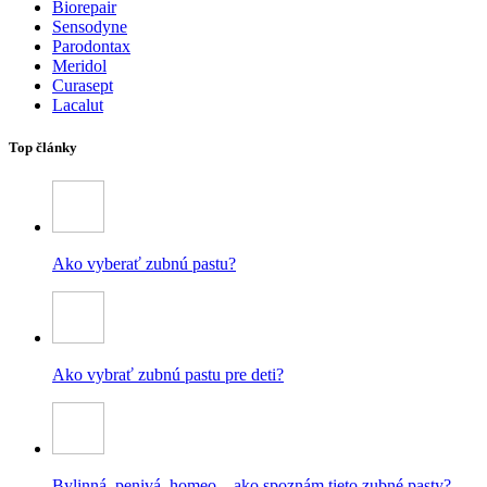
Biorepair
Sensodyne
Parodontax
Meridol
Curasept
Lacalut
Top články
Ako vyberať zubnú pastu?
Ako vybrať zubnú pastu pre deti?
Bylinná, penivá, homeo – ako spoznám tieto zubné pasty?