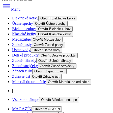
Menu
Elektrické kefky
Otevřít
Elektrické kefky
Ústne sprchy
Otevřít
Ústne sprchy
Bielenie zubov
Otevřít
Bielenie zubov
Klasické kefky
Otevřít
Klasické kefky
Medzizubie
Otevřít
Medzizubie
Zubné pasty
Otevřít
Zubné pasty
Ústne vody
Otevřít
Ústne vody
Detské produkty
Otevřít
Detské produkty
Zubné náhrady
Otevřít
Zubné náhrady
Zubné strojčeky
Otevřít
Zubné strojčeky
Zápach z úst
Otevřít
Zápach z úst
Zdravie úst
Otevřít
Zdravie úst
Materiál do ordinácie
Otevřít
Materiál do ordinácie
|
Všetko o nákupe
Otevřít
Všetko o nákupe
MAGAZÍN
Otevřít
MAGAZÍN