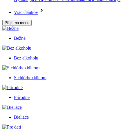
Viac článkov
Přejít na menu
Bežné
Bez alkoholu
S chlórhexidínom
Prírodné
Bieliace