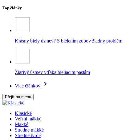
Top články
Krásny biely úsmev? S bielením zubov žiadny problém
Žiarivý úsmev vďaka bieliacim pastám
Viac článkov
Přejít na menu
Klasické
Veľmi mäkké
Mäkké
Stredne mäkké
Stredne tvrdé