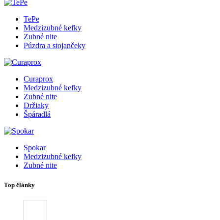
TePe
Medzizubné kefky
Zubné nite
Púzdra a stojančeky
Curaprox
Medzizubné kefky
Zubné nite
Držiaky
Špáradlá
Spokar
Medzizubné kefky
Zubné nite
Top články