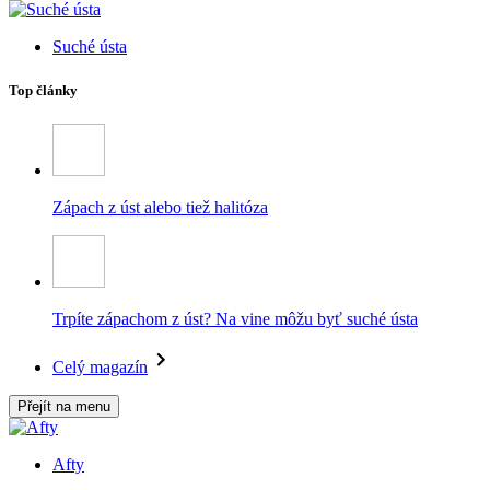
Suché ústa
Top články
Zápach z úst alebo tiež halitóza
Trpíte zápachom z úst? Na vine môžu byť suché ústa
Celý magazín
Přejít na menu
Afty