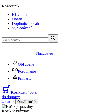
Rozcestník
Hlavní menu
Obsah
Doplňující obsah
Vyhledávání
Nazuby.eu
Obľúbené
Porovnanie
Prihlásiť
Košík
Len 400 €
do dopravy
zadarmo
Otevřít košík
Košík je prázdny
...