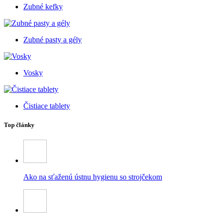
Zubné kefky
Zubné pasty a gély
Vosky
Čistiace tablety
Top články
Ako na sťaženú ústnu hygienu so strojčekom