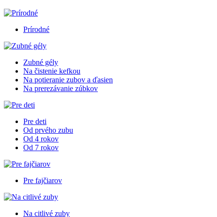
Prírodné
Zubné gély
Na čistenie kefkou
Na potieranie zubov a ďasien
Na prerezávanie zúbkov
Pre deti
Od prvého zubu
Od 4 rokov
Od 7 rokov
Pre fajčiarov
Na citlivé zuby