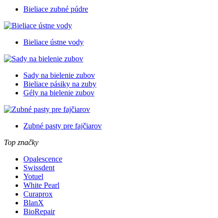
Bieliace zubné púdre
Bieliace ústne vody
Sady na bielenie zubov
Bieliace pásiky na zuby
Gély na bielenie zubov
Zubné pasty pre fajčiarov
Top značky
Opalescence
Swissdent
Yotuel
White Pearl
Curaprox
BlanX
BioRepair