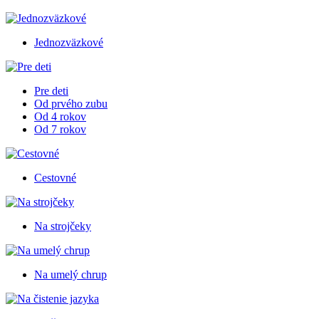
Jednozväzkové
Pre deti
Od prvého zubu
Od 4 rokov
Od 7 rokov
Cestovné
Na strojčeky
Na umelý chrup