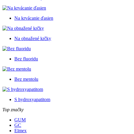
Na krvácanie ďasien
Na obnažené krčky
Bez fluoridu
Bez mentolu
S hydroxyapatitom
Top značky
GUM
GC
Elmex