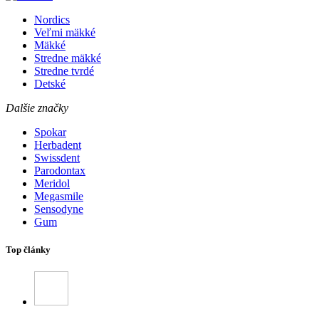
Nordics
Veľmi mäkké
Mäkké
Stredne mäkké
Stredne tvrdé
Detské
Dalšie značky
Spokar
Herbadent
Swissdent
Parodontax
Meridol
Megasmile
Sensodyne
Gum
Top články