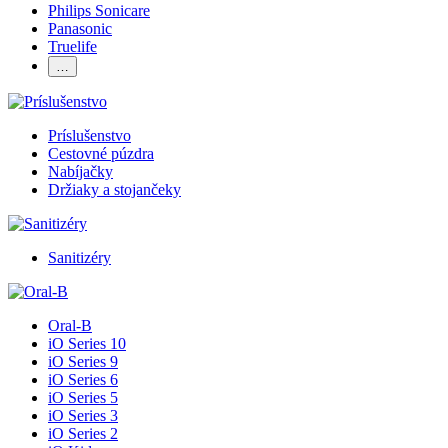
Philips Sonicare
Panasonic
Truelife
…
Príslušenstvo
Cestovné púzdra
Nabíjačky
Držiaky a stojančeky
Sanitizéry
Oral-B
iO Series 10
iO Series 9
iO Series 6
iO Series 5
iO Series 3
iO Series 2