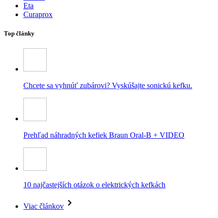
Eta
Curaprox
Top články
Chcete sa vyhnúť zubárovi? Vyskúšajte sonickú kefku.
Prehľad náhradných kefiek Braun Oral-B + VIDEO
10 najčastejších otázok o elektrických kefkách
Viac článkov