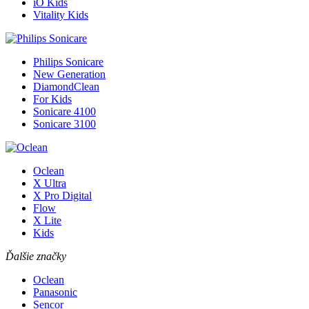
iO Kids
Vitality Kids
Philips Sonicare
New Generation
DiamondClean
For Kids
Sonicare 4100
Sonicare 3100
Oclean
X Ultra
X Pro Digital
Flow
X Lite
Kids
Ďalšie značky
Oclean
Panasonic
Sencor