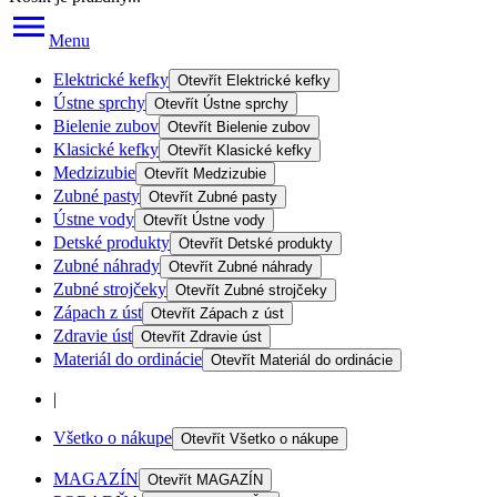
Menu
Elektrické kefky
Otevřít
Elektrické kefky
Ústne sprchy
Otevřít
Ústne sprchy
Bielenie zubov
Otevřít
Bielenie zubov
Klasické kefky
Otevřít
Klasické kefky
Medzizubie
Otevřít
Medzizubie
Zubné pasty
Otevřít
Zubné pasty
Ústne vody
Otevřít
Ústne vody
Detské produkty
Otevřít
Detské produkty
Zubné náhrady
Otevřít
Zubné náhrady
Zubné strojčeky
Otevřít
Zubné strojčeky
Zápach z úst
Otevřít
Zápach z úst
Zdravie úst
Otevřít
Zdravie úst
Materiál do ordinácie
Otevřít
Materiál do ordinácie
|
Všetko o nákupe
Otevřít
Všetko o nákupe
MAGAZÍN
Otevřít
MAGAZÍN