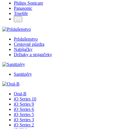
Philips Sonicare
Panasonic
Truelife
…
Príslušenstvo
Cestovné púzdra
Nabíjačky
Držiaky a stojančeky
Sanitizéry
Oral-B
iO Series 10
iO Series 9
iO Series 6
iO Series 5
iO Series 3
iO Series 2