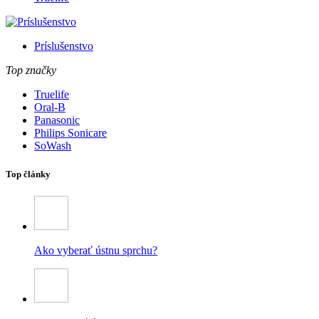
Príslušenstvo
Top značky
Truelife
Oral-B
Panasonic
Philips Sonicare
SoWash
Top články
Ako vyberať ústnu sprchu?