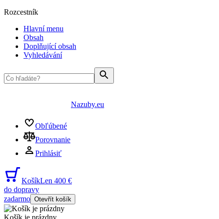
Rozcestník
Hlavní menu
Obsah
Doplňující obsah
Vyhledávání
Nazuby.eu
Obľúbené
Porovnanie
Prihlásiť
Košík
Len 400 €
do dopravy
zadarmo
Otevřít košík
Košík je prázdny
...