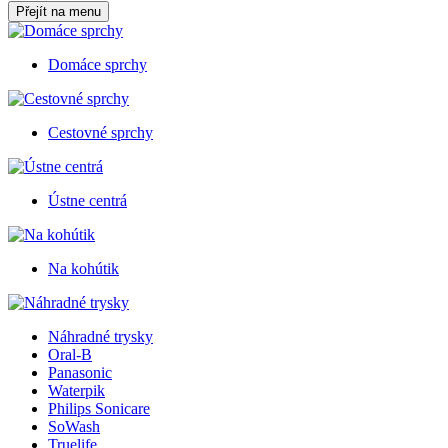
Přejít na menu
Domáce sprchy
Cestovné sprchy
Ústne centrá
Na kohútik
Náhradné trysky
Oral-B
Panasonic
Waterpik
Philips Sonicare
SoWash
Truelife