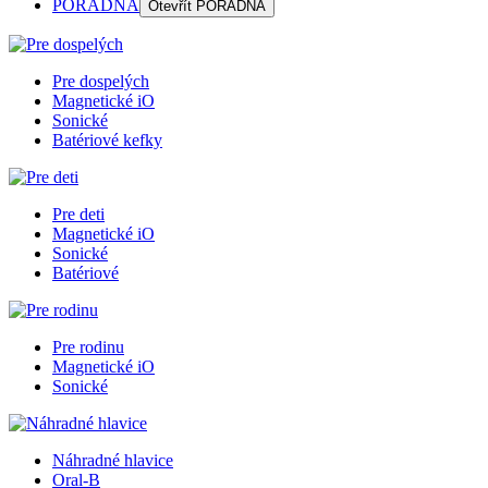
PORADŇA
Otevřít
PORADŇA
Pre dospelých
Magnetické iO
Sonické
Batériové kefky
Pre deti
Magnetické iO
Sonické
Batériové
Pre rodinu
Magnetické iO
Sonické
Náhradné hlavice
Oral-B