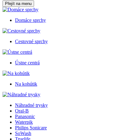
Přejít na menu
Domáce sprchy
Cestovné sprchy
Ústne centrá
Na kohútik
Náhradné trysky
Oral-B
Panasonic
Waterpik
Philips Sonicare
SoWash
Truelife