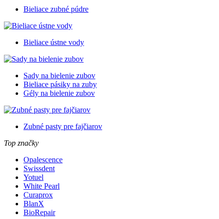
Bieliace zubné púdre
Bieliace ústne vody
Sady na bielenie zubov
Bieliace pásiky na zuby
Gély na bielenie zubov
Zubné pasty pre fajčiarov
Top značky
Opalescence
Swissdent
Yotuel
White Pearl
Curaprox
BlanX
BioRepair