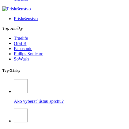
Príslušenstvo
Top značky
Truelife
Oral-B
Panasonic
Philips Sonicare
SoWash
Top články
Ako vyberať ústnu sprchu?