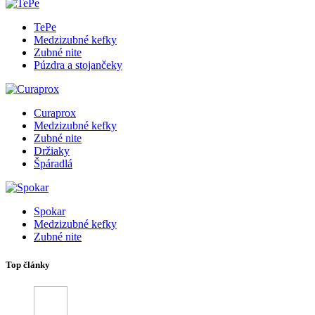
TePe
Medzizubné kefky
Zubné nite
Púzdra a stojančeky
Curaprox
Medzizubné kefky
Zubné nite
Držiaky
Špáradlá
Spokar
Medzizubné kefky
Zubné nite
Top články