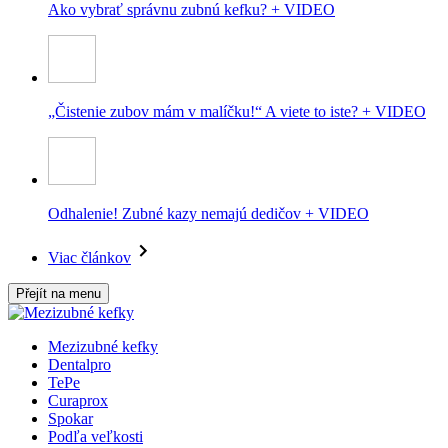
Ako vybrať správnu zubnú kefku? + VIDEO
„Čistenie zubov mám v malíčku!“ A viete to iste? + VIDEO
Odhalenie! Zubné kazy nemajú dedičov + VIDEO
Viac článkov
Přejít na menu
Mezizubné kefky
Dentalpro
TePe
Curaprox
Spokar
Podľa veľkosti