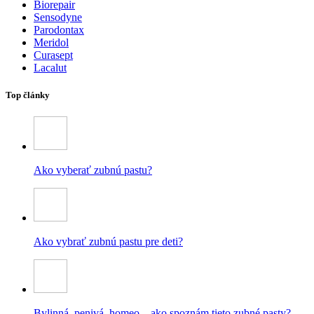
Biorepair
Sensodyne
Parodontax
Meridol
Curasept
Lacalut
Top články
Ako vyberať zubnú pastu?
Ako vybrať zubnú pastu pre deti?
Bylinná, penivá, homeo – ako spoznám tieto zubné pasty?