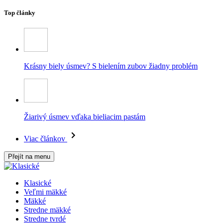
Top články
Krásny biely úsmev? S bielením zubov žiadny problém
Žiarivý úsmev vďaka bieliacim pastám
Viac článkov
Přejít na menu
Klasické
Veľmi mäkké
Mäkké
Stredne mäkké
Stredne tvrdé