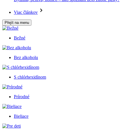
Viac článkov
Přejít na menu
Bežné
Bez alkoholu
S chlórhexidínom
Prírodné
Bieliace