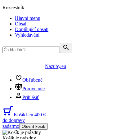
Rozcestník
Hlavní menu
Obsah
Doplňující obsah
Vyhledávání
Nazuby.eu
Obľúbené
Porovnanie
Prihlásiť
Košík
Len 400 €
do dopravy
zadarmo
Otevřít košík
Košík je prázdny
...