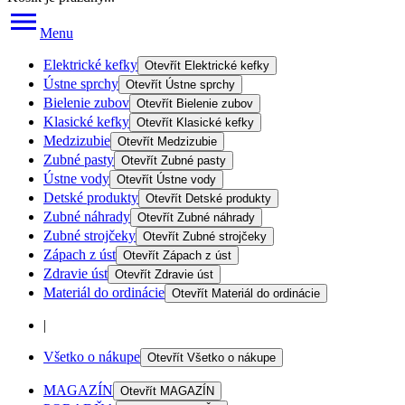
Menu
Elektrické kefky
Otevřít
Elektrické kefky
Ústne sprchy
Otevřít
Ústne sprchy
Bielenie zubov
Otevřít
Bielenie zubov
Klasické kefky
Otevřít
Klasické kefky
Medzizubie
Otevřít
Medzizubie
Zubné pasty
Otevřít
Zubné pasty
Ústne vody
Otevřít
Ústne vody
Detské produkty
Otevřít
Detské produkty
Zubné náhrady
Otevřít
Zubné náhrady
Zubné strojčeky
Otevřít
Zubné strojčeky
Zápach z úst
Otevřít
Zápach z úst
Zdravie úst
Otevřít
Zdravie úst
Materiál do ordinácie
Otevřít
Materiál do ordinácie
|
Všetko o nákupe
Otevřít
Všetko o nákupe
MAGAZÍN
Otevřít
MAGAZÍN