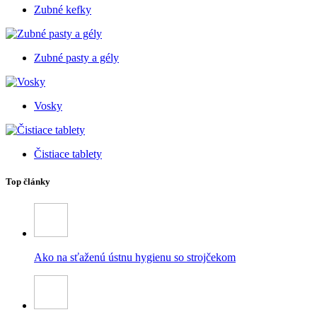
Zubné kefky
Zubné pasty a gély
Vosky
Čistiace tablety
Top články
Ako na sťaženú ústnu hygienu so strojčekom