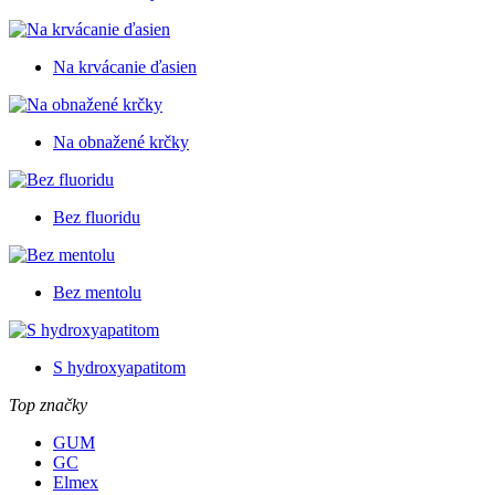
Na krvácanie ďasien
Na obnažené krčky
Bez fluoridu
Bez mentolu
S hydroxyapatitom
Top značky
GUM
GC
Elmex