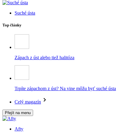
Suché ústa
Top články
Zápach z úst alebo tiež halitóza
Trpíte zápachom z úst? Na vine môžu byť suché ústa
Celý magazín
Přejít na menu
Afty