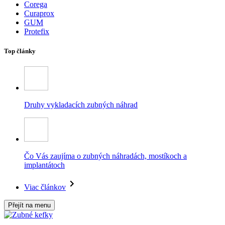
Corega
Curaprox
GUM
Protefix
Top články
Druhy vykladacích zubných náhrad
Čo Vás zaujíma o zubných náhradách, mostíkoch a
implantátoch
Viac článkov
Přejít na menu