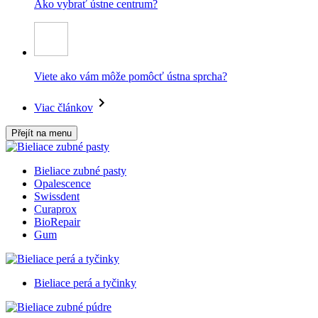
Ako vybrať ústne centrum?
Viete ako vám môže pomôcť ústna sprcha?
Viac článkov
Přejít na menu
Bieliace zubné pasty
Opalescence
Swissdent
Curaprox
BioRepair
Gum
Bieliace perá a tyčinky