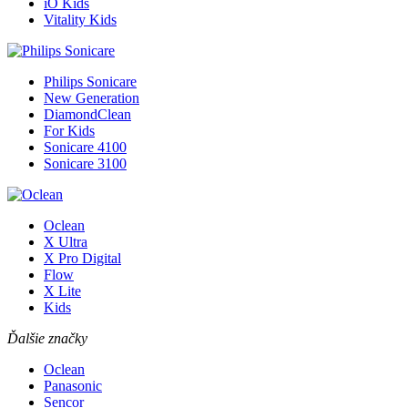
iO Kids
Vitality Kids
Philips Sonicare
New Generation
DiamondClean
For Kids
Sonicare 4100
Sonicare 3100
Oclean
X Ultra
X Pro Digital
Flow
X Lite
Kids
Ďalšie značky
Oclean
Panasonic
Sencor