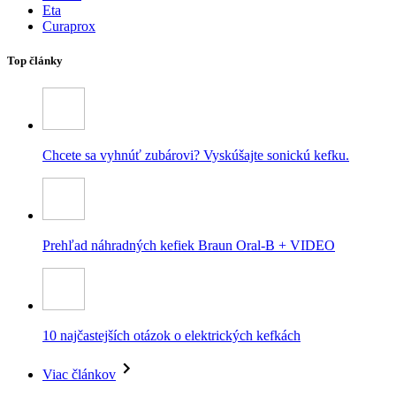
Eta
Curaprox
Top články
Chcete sa vyhnúť zubárovi? Vyskúšajte sonickú kefku.
Prehľad náhradných kefiek Braun Oral-B + VIDEO
10 najčastejších otázok o elektrických kefkách
Viac článkov