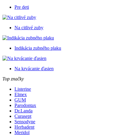
Pre deti
Na citlivé zuby
Indikácia zubného plaku
Na krvácanie ďasien
Top značky
Listerine
Elmex
GUM
Parodontax
Dr.Landa
Curasept
Sensodyne
Herbadent
Meridol