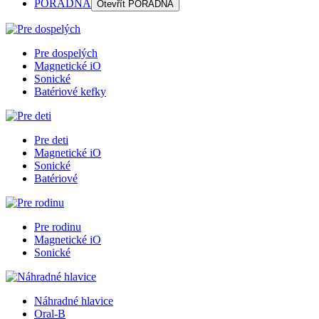
PORADŇA
Otevřít
PORADŇA
Pre dospelých
Magnetické iO
Sonické
Batériové kefky
Pre deti
Magnetické iO
Sonické
Batériové
Pre rodinu
Magnetické iO
Sonické
Náhradné hlavice
Oral-B