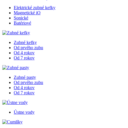
Elektrické zubné kefky
Magnetické iO
Sonické
Batériové
Zubné kefky
Od prvého zubu
Od 4 rokov
Od 7 rokov
Zubné pasty
Od prvého zubu
Od 4 rokov
Od 7 rokov
Ústne vody