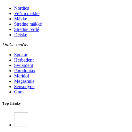
Nordics
Veľmi mäkké
Mäkké
Stredne mäkké
Stredne tvrdé
Detské
Dalšie značky
Spokar
Herbadent
Swissdent
Parodontax
Meridol
Megasmile
Sensodyne
Gum
Top články