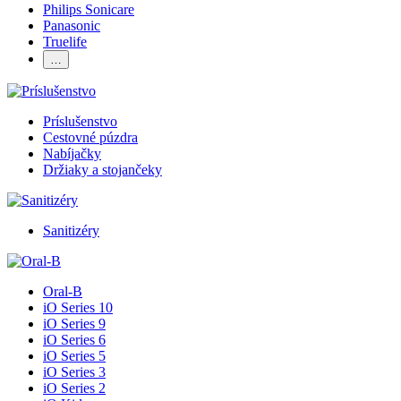
Philips Sonicare
Panasonic
Truelife
…
Príslušenstvo
Cestovné púzdra
Nabíjačky
Držiaky a stojančeky
Sanitizéry
Oral-B
iO Series 10
iO Series 9
iO Series 6
iO Series 5
iO Series 3
iO Series 2