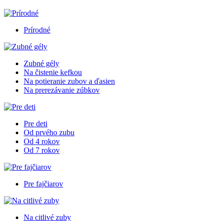
Prírodné
Zubné gély
Na čistenie kefkou
Na potieranie zubov a ďasien
Na prerezávanie zúbkov
Pre deti
Od prvého zubu
Od 4 rokov
Od 7 rokov
Pre fajčiarov
Na citlivé zuby