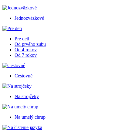
Jednozväzkové
Pre deti
Od prvého zubu
Od 4 rokov
Od 7 rokov
Cestovné
Na strojčeky
Na umelý chrup