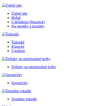
Zubné nite
Bežné
S držiakom (flosspick)
Na mostíky a korunky
Špáradlá
Klasické
S kefkou
Držiaky na medzizubné kefky
Stojančeky
Dentálne zrkadlá