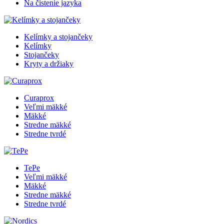
Na čistenie jazyka
Kelímky a stojančeky
Kelímky
Stojančeky
Kryty a držiaky
Curaprox
Veľmi mäkké
Mäkké
Stredne mäkké
Stredne tvrdé
TePe
Veľmi mäkké
Mäkké
Stredne mäkké
Stredne tvrdé