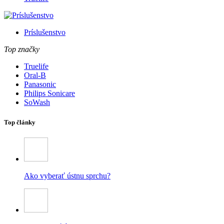
Príslušenstvo
Top značky
Truelife
Oral-B
Panasonic
Philips Sonicare
SoWash
Top články
Ako vyberať ústnu sprchu?