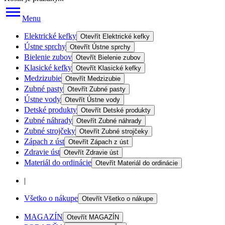
Menu
Elektrické kefky
Otevřít
Elektrické kefky
Ústne sprchy
Otevřít
Ústne sprchy
Bielenie zubov
Otevřít
Bielenie zubov
Klasické kefky
Otevřít
Klasické kefky
Medzizubie
Otevřít
Medzizubie
Zubné pasty
Otevřít
Zubné pasty
Ústne vody
Otevřít
Ústne vody
Detské produkty
Otevřít
Detské produkty
Zubné náhrady
Otevřít
Zubné náhrady
Zubné strojčeky
Otevřít
Zubné strojčeky
Zápach z úst
Otevřít
Zápach z úst
Zdravie úst
Otevřít
Zdravie úst
Materiál do ordinácie
Otevřít
Materiál do ordinácie
|
Všetko o nákupe
Otevřít
Všetko o nákupe
MAGAZÍN
Otevřít
MAGAZÍN