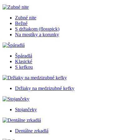
Zubné nite
Bežné
S držiakom (flosspick)
Na mostíky a korunky
Špáradlá
Klasické
S kefkou
Držiaky na medzizubné kefky
Stojančeky
Dentálne zrkadlá