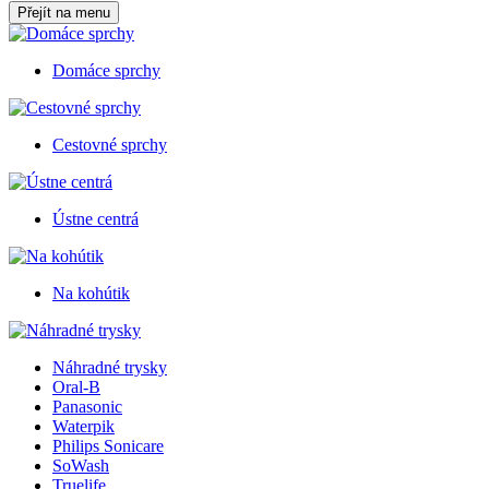
Přejít na menu
Domáce sprchy
Cestovné sprchy
Ústne centrá
Na kohútik
Náhradné trysky
Oral-B
Panasonic
Waterpik
Philips Sonicare
SoWash
Truelife