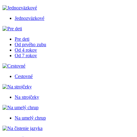
Jednozväzkové
Pre deti
Od prvého zubu
Od 4 rokov
Od 7 rokov
Cestovné
Na strojčeky
Na umelý chrup