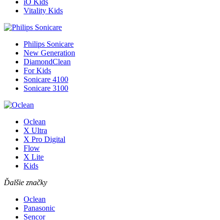
iO Kids
Vitality Kids
Philips Sonicare
New Generation
DiamondClean
For Kids
Sonicare 4100
Sonicare 3100
Oclean
X Ultra
X Pro Digital
Flow
X Lite
Kids
Ďalšie značky
Oclean
Panasonic
Sencor