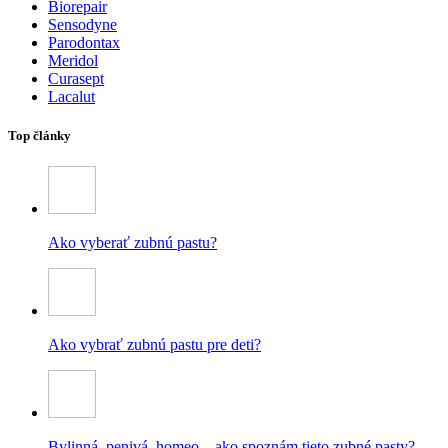
Biorepair
Sensodyne
Parodontax
Meridol
Curasept
Lacalut
Top články
Ako vyberať zubnú pastu?
Ako vybrať zubnú pastu pre deti?
Bylinná, penivá, homeo – ako spoznám tieto zubné pasty?