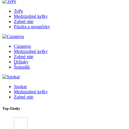
TePe
Medzizubné kefky
Zubné nite
Púzdra a stojančeky
Curaprox
Medzizubné kefky
Zubné nite
Držiaky
Špáradlá
Spokar
Medzizubné kefky
Zubné nite
Top články