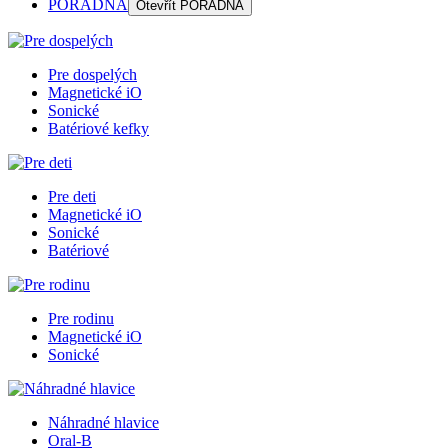
PORADŇA
Otevřít
PORADŇA
Pre dospelých
Magnetické iO
Sonické
Batériové kefky
Pre deti
Magnetické iO
Sonické
Batériové
Pre rodinu
Magnetické iO
Sonické
Náhradné hlavice
Oral-B