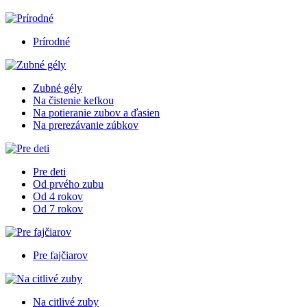
Prírodné
Zubné gély
Na čistenie kefkou
Na potieranie zubov a ďasien
Na prerezávanie zúbkov
Pre deti
Od prvého zubu
Od 4 rokov
Od 7 rokov
Pre fajčiarov
Na citlivé zuby