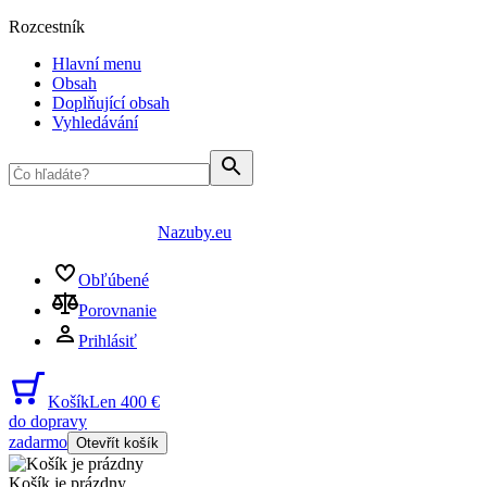
Rozcestník
Hlavní menu
Obsah
Doplňující obsah
Vyhledávání
Nazuby.eu
Obľúbené
Porovnanie
Prihlásiť
Košík
Len 400 €
do dopravy
zadarmo
Otevřít košík
Košík je prázdny
...