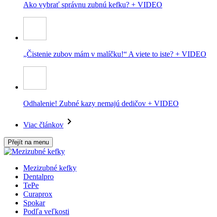
Ako vybrať správnu zubnú kefku? + VIDEO
„Čistenie zubov mám v malíčku!“ A viete to iste? + VIDEO
Odhalenie! Zubné kazy nemajú dedičov + VIDEO
Viac článkov
Přejít na menu
Mezizubné kefky
Dentalpro
TePe
Curaprox
Spokar
Podľa veľkosti