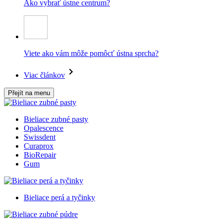
Ako vybrať ústne centrum?
Viete ako vám môže pomôcť ústna sprcha?
Viac článkov
Přejít na menu
Bieliace zubné pasty
Opalescence
Swissdent
Curaprox
BioRepair
Gum
Bieliace perá a tyčinky