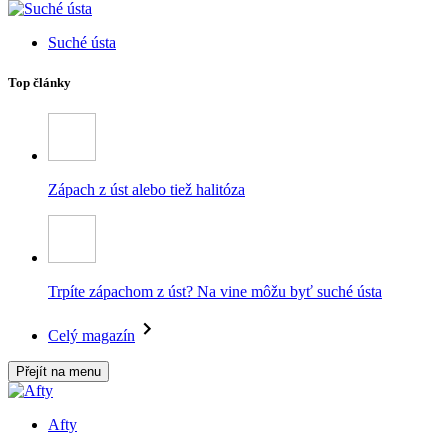
Suché ústa
Top články
Zápach z úst alebo tiež halitóza
Trpíte zápachom z úst? Na vine môžu byť suché ústa
Celý magazín
Přejít na menu
Afty