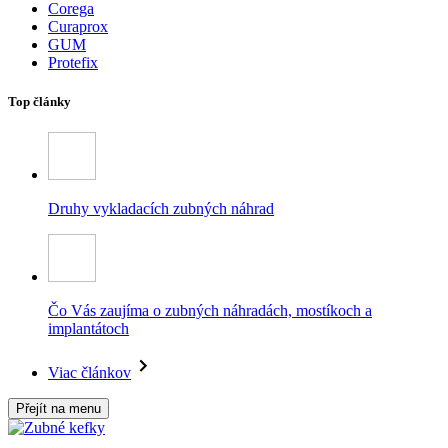
Corega
Curaprox
GUM
Protefix
Top články
Druhy vykladacích zubných náhrad
Čo Vás zaujíma o zubných náhradách, mostíkoch a
implantátoch
Viac článkov
Přejít na menu