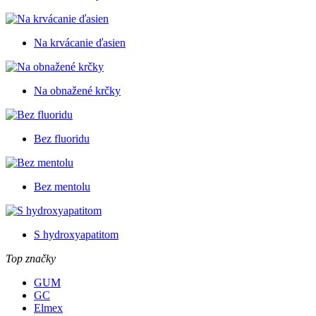
Na krvácanie ďasien
Na obnažené krčky
Bez fluoridu
Bez mentolu
S hydroxyapatitom
Top značky
GUM
GC
Elmex