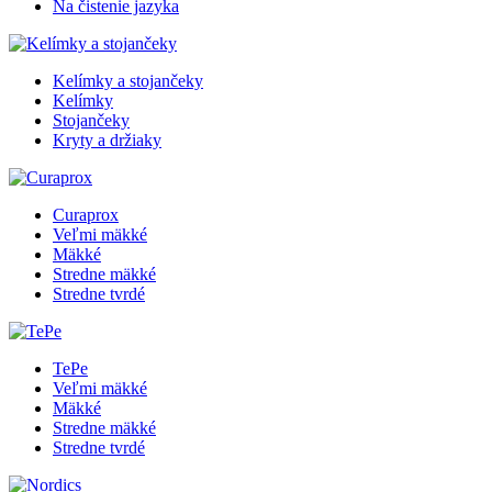
Na čistenie jazyka
Kelímky a stojančeky
Kelímky
Stojančeky
Kryty a držiaky
Curaprox
Veľmi mäkké
Mäkké
Stredne mäkké
Stredne tvrdé
TePe
Veľmi mäkké
Mäkké
Stredne mäkké
Stredne tvrdé