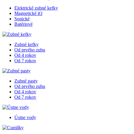
Elektrické zubné kefky
Magnetické iO
Sonické
Batériové
Zubné kefky
Od prvého zubu
Od 4 rokov
Od 7 rokov
Zubné pasty
Od prvého zubu
Od 4 rokov
Od 7 rokov
Ústne vody