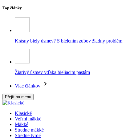
Top články
Krásny biely úsmev? S bielením zubov žiadny problém
Žiarivý úsmev vďaka bieliacim pastám
Viac článkov
Přejít na menu
Klasické
Veľmi mäkké
Mäkké
Stredne mäkké
Stredne tvrdé