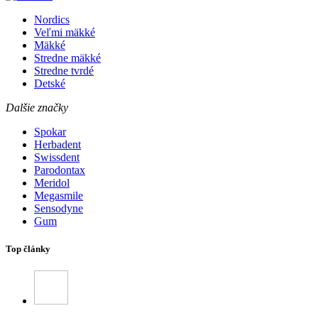
Nordics
Veľmi mäkké
Mäkké
Stredne mäkké
Stredne tvrdé
Detské
Dalšie značky
Spokar
Herbadent
Swissdent
Parodontax
Meridol
Megasmile
Sensodyne
Gum
Top články