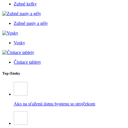
Zubné kefky
Zubné pasty a gély
Vosky
Čistiace tablety
Top články
Ako na sťaženú ústnu hygienu so strojčekom