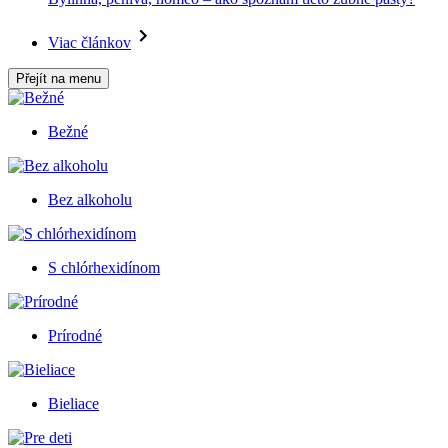
Viac článkov
Přejít na menu
Bežné
Bez alkoholu
S chlórhexidínom
Prírodné
Bieliace