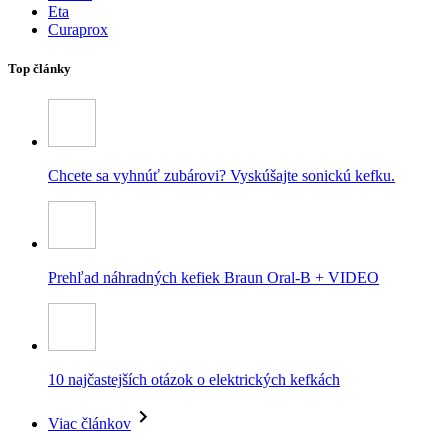
Eta
Curaprox
Top články
Chcete sa vyhnúť zubárovi? Vyskúšajte sonickú kefku.
Prehľad náhradných kefiek Braun Oral-B + VIDEO
10 najčastejších otázok o elektrických kefkách
Viac článkov