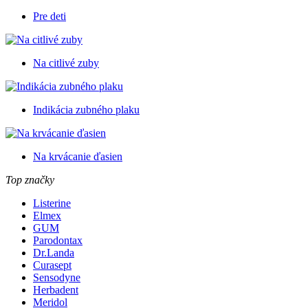
Pre deti
Na citlivé zuby
Indikácia zubného plaku
Na krvácanie ďasien
Top značky
Listerine
Elmex
GUM
Parodontax
Dr.Landa
Curasept
Sensodyne
Herbadent
Meridol