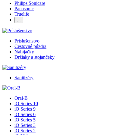
Philips Sonicare
Panasonic
Truelife
…
Príslušenstvo
Cestovné púzdra
Nabíjačky
Držiaky a stojančeky
Sanitizéry
Oral-B
iO Series 10
iO Series 9
iO Series 6
iO Series 5
iO Series 3
iO Series 2