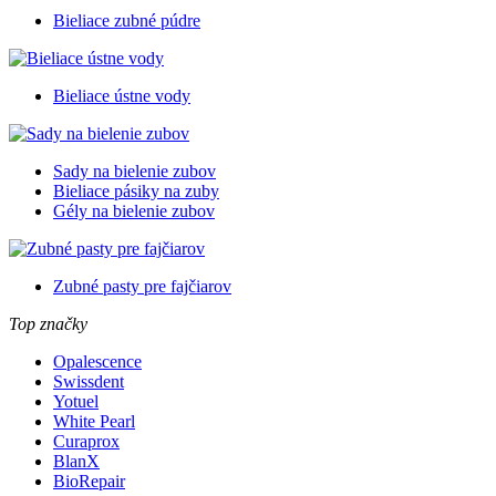
Bieliace zubné púdre
Bieliace ústne vody
Sady na bielenie zubov
Bieliace pásiky na zuby
Gély na bielenie zubov
Zubné pasty pre fajčiarov
Top značky
Opalescence
Swissdent
Yotuel
White Pearl
Curaprox
BlanX
BioRepair