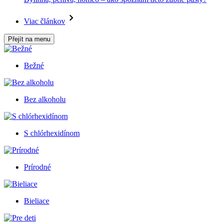
Viac článkov
Přejít na menu
Bežné
Bez alkoholu
S chlórhexidínom
Prírodné
Bieliace