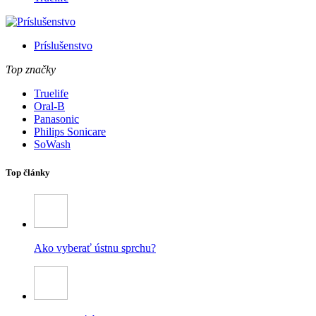
Príslušenstvo
Top značky
Truelife
Oral-B
Panasonic
Philips Sonicare
SoWash
Top články
Ako vyberať ústnu sprchu?