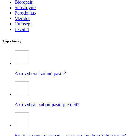
Biorepair
Sensodyne
Parodontax
Meridol
Curasept
Lacalut
Top články
Ako vyberať zubnú pastu?
Ako vybrať zubnú pastu pre deti?
Bylinná, penivá, homeo – ako spoznám tieto zubné pasty?