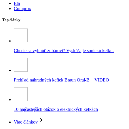
Eta
Curaprox
Top články
Chcete sa vyhnúť zubárovi? Vyskúšajte sonickú kefku.
Prehľad náhradných kefiek Braun Oral-B + VIDEO
10 najčastejších otázok o elektrických kefkách
Viac článkov