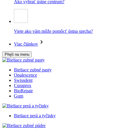
Ako vybrať ústne centrum?
Viete ako vám môže pomôcť ústna sprcha?
Viac článkov
Přejít na menu
Bieliace zubné pasty
Opalescence
Swissdent
Curaprox
BioRepair
Gum
Bieliace perá a tyčinky