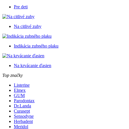
Pre deti
Na citlivé zuby
Indikácia zubného plaku
Na krvácanie ďasien
Top značky
Listerine
Elmex
GUM
Parodontax
Dr.Landa
Curasept
Sensodyne
Herbadent
Meridol