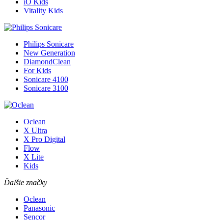
iO Kids
Vitality Kids
Philips Sonicare
New Generation
DiamondClean
For Kids
Sonicare 4100
Sonicare 3100
Oclean
X Ultra
X Pro Digital
Flow
X Lite
Kids
Ďalšie značky
Oclean
Panasonic
Sencor