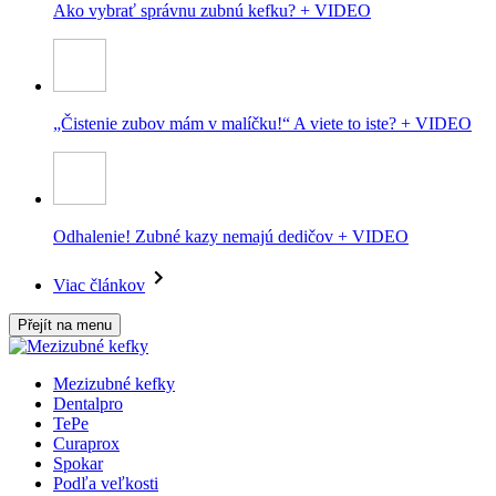
Ako vybrať správnu zubnú kefku? + VIDEO
„Čistenie zubov mám v malíčku!“ A viete to iste? + VIDEO
Odhalenie! Zubné kazy nemajú dedičov + VIDEO
Viac článkov
Přejít na menu
Mezizubné kefky
Dentalpro
TePe
Curaprox
Spokar
Podľa veľkosti