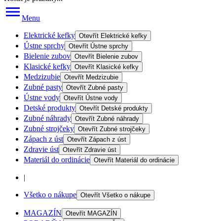
Menu
Elektrické kefky
Otevřít
Elektrické kefky
Ústne sprchy
Otevřít
Ústne sprchy
Bielenie zubov
Otevřít
Bielenie zubov
Klasické kefky
Otevřít
Klasické kefky
Medzizubie
Otevřít
Medzizubie
Zubné pasty
Otevřít
Zubné pasty
Ústne vody
Otevřít
Ústne vody
Detské produkty
Otevřít
Detské produkty
Zubné náhrady
Otevřít
Zubné náhrady
Zubné strojčeky
Otevřít
Zubné strojčeky
Zápach z úst
Otevřít
Zápach z úst
Zdravie úst
Otevřít
Zdravie úst
Materiál do ordinácie
Otevřít
Materiál do ordinácie
|
Všetko o nákupe
Otevřít
Všetko o nákupe
MAGAZÍN
Otevřít
MAGAZÍN