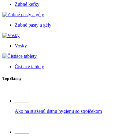
Zubné kefky
Zubné pasty a gély
Vosky
Čistiace tablety
Top články
Ako na sťaženú ústnu hygienu so strojčekom