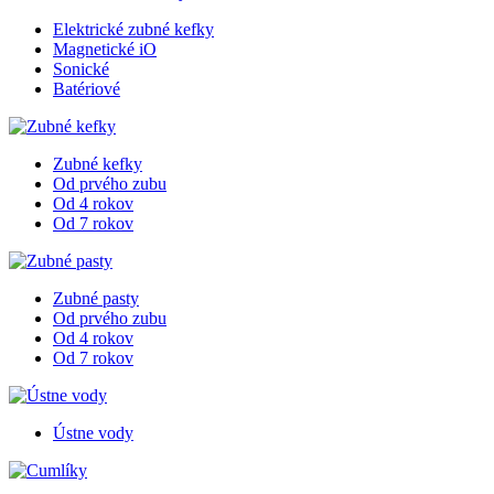
Elektrické zubné kefky
Magnetické iO
Sonické
Batériové
Zubné kefky
Od prvého zubu
Od 4 rokov
Od 7 rokov
Zubné pasty
Od prvého zubu
Od 4 rokov
Od 7 rokov
Ústne vody