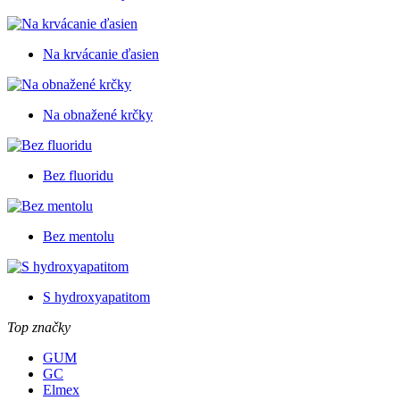
Na krvácanie ďasien
Na obnažené krčky
Bez fluoridu
Bez mentolu
S hydroxyapatitom
Top značky
GUM
GC
Elmex