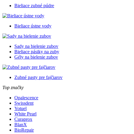
Bieliace zubné púdre
Bieliace ústne vody
Sady na bielenie zubov
Bieliace pásiky na zuby
Gély na bielenie zubov
Zubné pasty pre fajčiarov
Top značky
Opalescence
Swissdent
Yotuel
White Pearl
Curaprox
BlanX
BioRepair