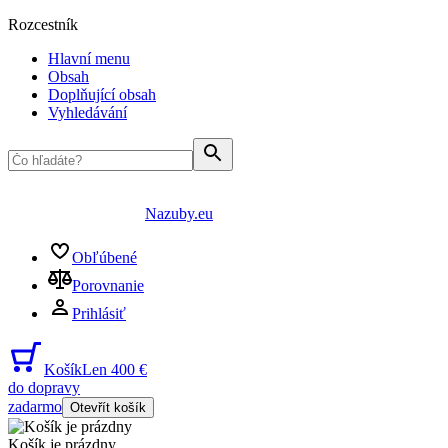
Rozcestník
Hlavní menu
Obsah
Doplňující obsah
Vyhledávání
Nazuby.eu
Obľúbené
Porovnanie
Prihlásiť
Košík
Len 400 €
do dopravy
zadarmo
Otevřít košík
Košík je prázdny
...