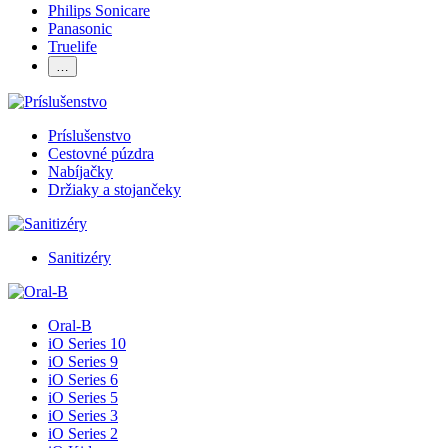
Philips Sonicare
Panasonic
Truelife
…
Príslušenstvo
Cestovné púzdra
Nabíjačky
Držiaky a stojančeky
Sanitizéry
Oral-B
iO Series 10
iO Series 9
iO Series 6
iO Series 5
iO Series 3
iO Series 2