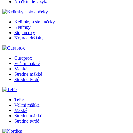
Na čistenie jazyka
Kelímky a stojančeky
Kelímky
Stojančeky
Kryty a držiaky
Curaprox
Veľmi mäkké
Mäkké
Stredne mäkké
Stredne tvrdé
TePe
Veľmi mäkké
Mäkké
Stredne mäkké
Stredne tvrdé