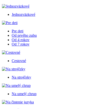
Jednozväzkové
Pre deti
Od prvého zubu
Od 4 rokov
Od 7 rokov
Cestovné
Na strojčeky
Na umelý chrup