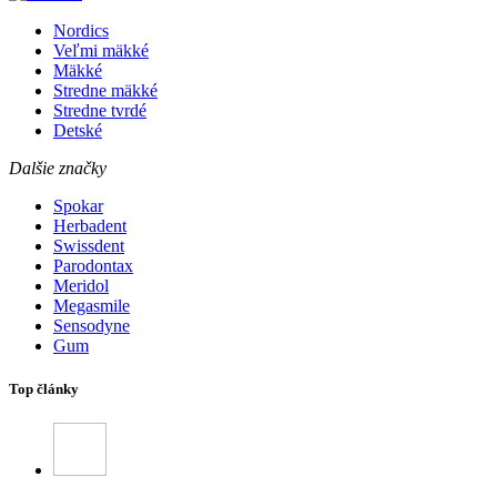
Nordics
Veľmi mäkké
Mäkké
Stredne mäkké
Stredne tvrdé
Detské
Dalšie značky
Spokar
Herbadent
Swissdent
Parodontax
Meridol
Megasmile
Sensodyne
Gum
Top články