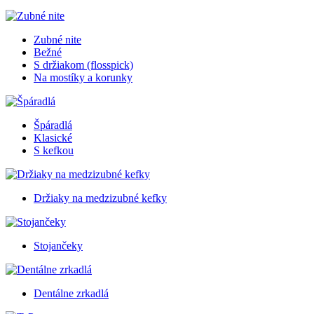
Zubné nite
Bežné
S držiakom (flosspick)
Na mostíky a korunky
Špáradlá
Klasické
S kefkou
Držiaky na medzizubné kefky
Stojančeky
Dentálne zrkadlá