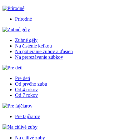
Prírodné
Zubné gély
Na čistenie kefkou
Na potieranie zubov a ďasien
Na prerezávanie zúbkov
Pre deti
Od prvého zubu
Od 4 rokov
Od 7 rokov
Pre fajčiarov
Na citlivé zuby