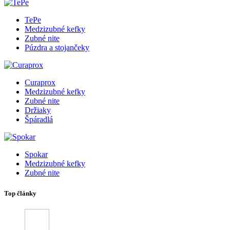
TePe
Medzizubné kefky
Zubné nite
Púzdra a stojančeky
Curaprox
Medzizubné kefky
Zubné nite
Držiaky
Špáradlá
Spokar
Medzizubné kefky
Zubné nite
Top články