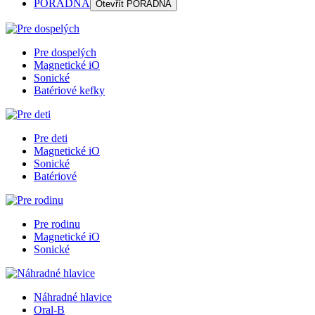
PORADŇA
Otevřít
PORADŇA
Pre dospelých
Magnetické iO
Sonické
Batériové kefky
Pre deti
Magnetické iO
Sonické
Batériové
Pre rodinu
Magnetické iO
Sonické
Náhradné hlavice
Oral-B