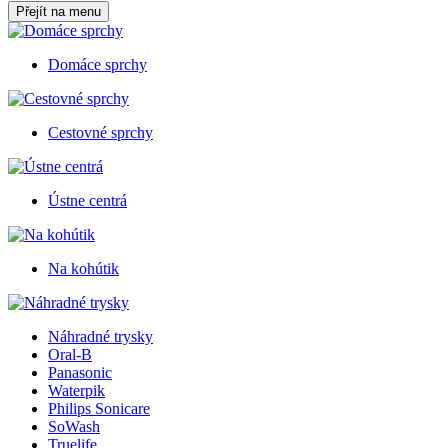
Přejít na menu
Domáce sprchy
Cestovné sprchy
Ústne centrá
Na kohútik
Náhradné trysky
Oral-B
Panasonic
Waterpik
Philips Sonicare
SoWash
Truelife