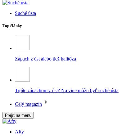
Suché ústa
Top články
Zápach z úst alebo tiež halitóza
Trpíte zápachom z úst? Na vine môžu byť suché ústa
Celý magazín
Přejít na menu
Afty