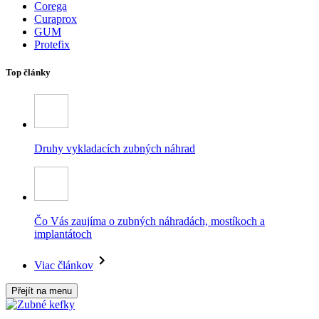
Corega
Curaprox
GUM
Protefix
Top články
Druhy vykladacích zubných náhrad
Čo Vás zaujíma o zubných náhradách, mostíkoch a
implantátoch
Viac článkov
Přejít na menu