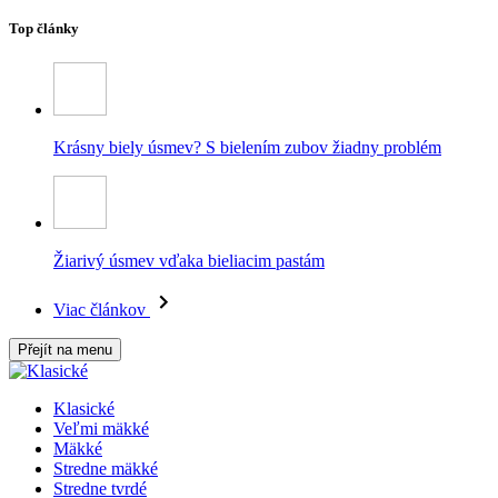
Top články
Krásny biely úsmev? S bielením zubov žiadny problém
Žiarivý úsmev vďaka bieliacim pastám
Viac článkov
Přejít na menu
Klasické
Veľmi mäkké
Mäkké
Stredne mäkké
Stredne tvrdé