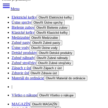
Menu
Elektrické kefky
Otevřít
Elektrické kefky
Ústne sprchy
Otevřít
Ústne sprchy
Bielenie zubov
Otevřít
Bielenie zubov
Klasické kefky
Otevřít
Klasické kefky
Medzizubie
Otevřít
Medzizubie
Zubné pasty
Otevřít
Zubné pasty
Ústne vody
Otevřít
Ústne vody
Detské produkty
Otevřít
Detské produkty
Zubné náhrady
Otevřít
Zubné náhrady
Zubné strojčeky
Otevřít
Zubné strojčeky
Zápach z úst
Otevřít
Zápach z úst
Zdravie úst
Otevřít
Zdravie úst
Materiál do ordinácie
Otevřít
Materiál do ordinácie
|
Všetko o nákupe
Otevřít
Všetko o nákupe
MAGAZÍN
Otevřít
MAGAZÍN