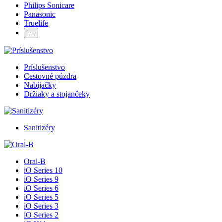
Philips Sonicare
Panasonic
Truelife
…
Príslušenstvo
Cestovné púzdra
Nabíjačky
Držiaky a stojančeky
Sanitizéry
Oral-B
iO Series 10
iO Series 9
iO Series 6
iO Series 5
iO Series 3
iO Series 2