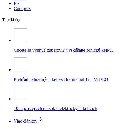
Eta
Curaprox
Top články
Chcete sa vyhnúť zubárovi? Vyskúšajte sonickú kefku.
Prehľad náhradných kefiek Braun Oral-B + VIDEO
10 najčastejších otázok o elektrických kefkách
Viac článkov