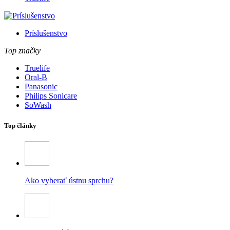
Príslušenstvo
Top značky
Truelife
Oral-B
Panasonic
Philips Sonicare
SoWash
Top články
Ako vyberať ústnu sprchu?