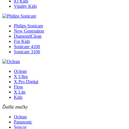
iO Kids
Vitality Kids
Philips Sonicare
New Generation
DiamondClean
For Kids
Sonicare 4100
Sonicare 3100
Oclean
X Ultra
X Pro Digital
Flow
X Lite
Kids
Ďalšie značky
Oclean
Panasonic
Sencor