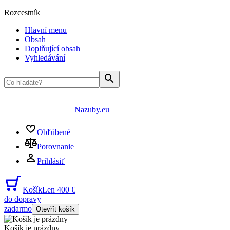
Rozcestník
Hlavní menu
Obsah
Doplňující obsah
Vyhledávání
Nazuby.eu
Obľúbené
Porovnanie
Prihlásiť
Košík
Len 400 €
do dopravy
zadarmo
Otevřít košík
Košík je prázdny
...