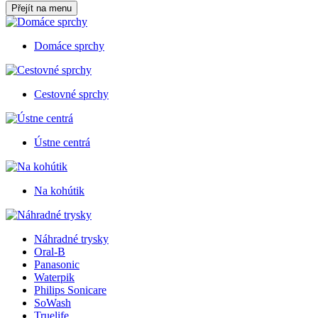
Přejít na menu
Domáce sprchy
Cestovné sprchy
Ústne centrá
Na kohútik
Náhradné trysky
Oral-B
Panasonic
Waterpik
Philips Sonicare
SoWash
Truelife