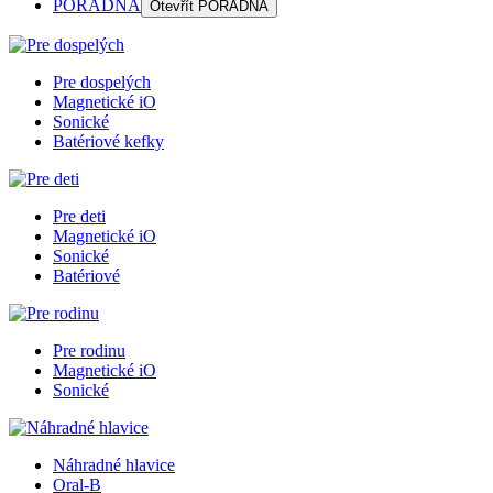
PORADŇA
Otevřít
PORADŇA
Pre dospelých
Magnetické iO
Sonické
Batériové kefky
Pre deti
Magnetické iO
Sonické
Batériové
Pre rodinu
Magnetické iO
Sonické
Náhradné hlavice
Oral-B