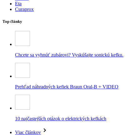
Eta
Curaprox
Top články
Chcete sa vyhnúť zubárovi? Vyskúšajte sonickú kefku.
Prehľad náhradných kefiek Braun Oral-B + VIDEO
10 najčastejších otázok o elektrických kefkách
Viac článkov