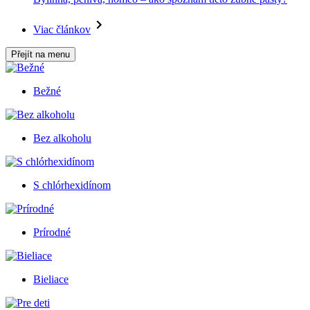
Viac článkov
Přejít na menu
Bežné
Bez alkoholu
S chlórhexidínom
Prírodné
Bieliace