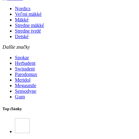
Nordics
Veľmi mäkké
Mäkké
Stredne mäkké
Stredne tvrdé
Detské
Dalšie značky
Spokar
Herbadent
Swissdent
Parodontax
Meridol
Megasmile
Sensodyne
Gum
Top články