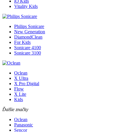
iO Kids
Vitality Kids
Philips Sonicare
New Generation
DiamondClean
For Kids
Sonicare 4100
Sonicare 3100
Oclean
X Ultra
X Pro Digital
Flow
X Lite
Kids
Ďalšie značky
Oclean
Panasonic
Sencor