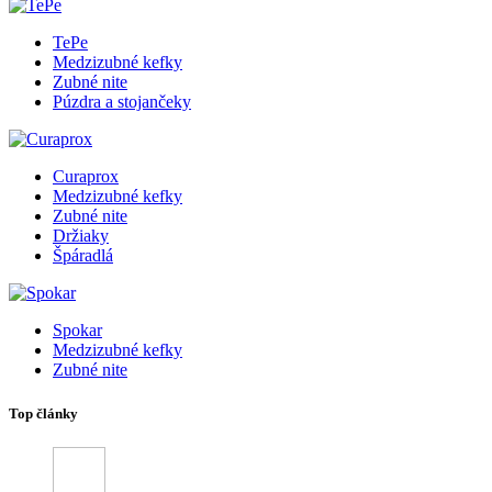
TePe
Medzizubné kefky
Zubné nite
Púzdra a stojančeky
Curaprox
Medzizubné kefky
Zubné nite
Držiaky
Špáradlá
Spokar
Medzizubné kefky
Zubné nite
Top články