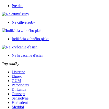
Pre deti
Na citlivé zuby
Indikácia zubného plaku
Na krvácanie ďasien
Top značky
Listerine
Elmex
GUM
Parodontax
Dr.Landa
Curasept
Sensodyne
Herbadent
Meridol