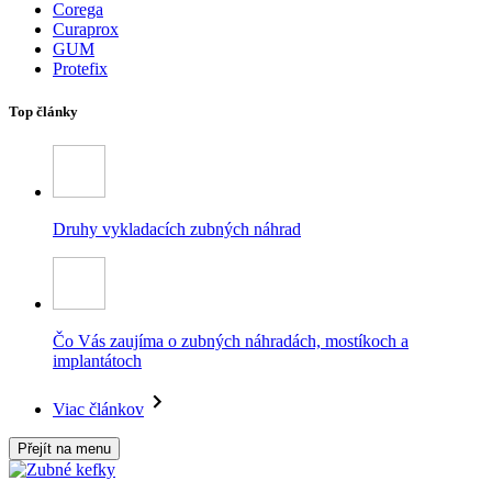
Corega
Curaprox
GUM
Protefix
Top články
Druhy vykladacích zubných náhrad
Čo Vás zaujíma o zubných náhradách, mostíkoch a
implantátoch
Viac článkov
Přejít na menu