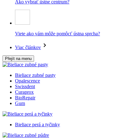
Ako vybrať ústne centrum?
Viete ako vám môže pomôcť ústna sprcha?
Viac článkov
Přejít na menu
Bieliace zubné pasty
Opalescence
Swissdent
Curaprox
BioRepair
Gum
Bieliace perá a tyčinky