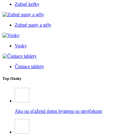
Zubné kefky
Zubné pasty a gély
Vosky
Čistiace tablety
Top články
Ako na sťaženú ústnu hygienu so strojčekom