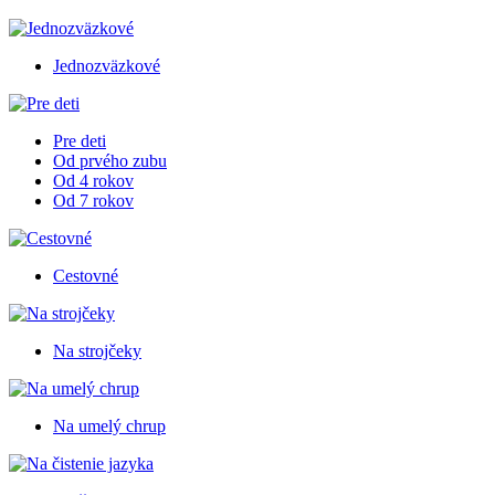
Jednozväzkové
Pre deti
Od prvého zubu
Od 4 rokov
Od 7 rokov
Cestovné
Na strojčeky
Na umelý chrup