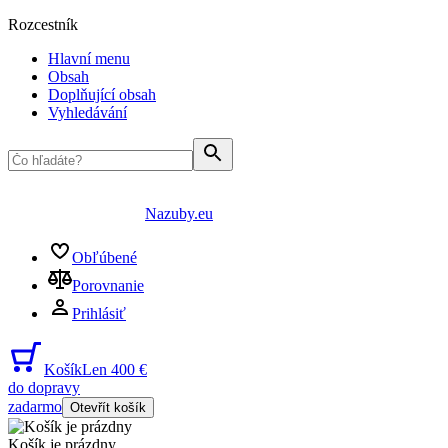
Rozcestník
Hlavní menu
Obsah
Doplňující obsah
Vyhledávání
Nazuby.eu
Obľúbené
Porovnanie
Prihlásiť
Košík
Len 400 €
do dopravy
zadarmo
Otevřít košík
Košík je prázdny
...