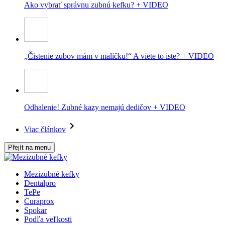
Ako vybrať správnu zubnú kefku? + VIDEO
„Čistenie zubov mám v malíčku!“ A viete to iste? + VIDEO
Odhalenie! Zubné kazy nemajú dedičov + VIDEO
Viac článkov
Přejít na menu
Mezizubné kefky
Dentalpro
TePe
Curaprox
Spokar
Podľa veľkosti