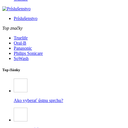
Príslušenstvo
Top značky
Truelife
Oral-B
Panasonic
Philips Sonicare
SoWash
Top články
Ako vyberať ústnu sprchu?