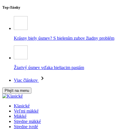
Top články
Krásny biely úsmev? S bielením zubov žiadny problém
Žiarivý úsmev vďaka bieliacim pastám
Viac článkov
Přejít na menu
Klasické
Veľmi mäkké
Mäkké
Stredne mäkké
Stredne tvrdé