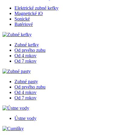
Elektrické zubné kefky
Magnetické iO
Sonické
Batériové
Zubné kefky
Od prvého zubu
Od 4 rokov
Od 7 rokov
Zubné pasty
Od prvého zubu
Od 4 rokov
Od 7 rokov
Ústne vody