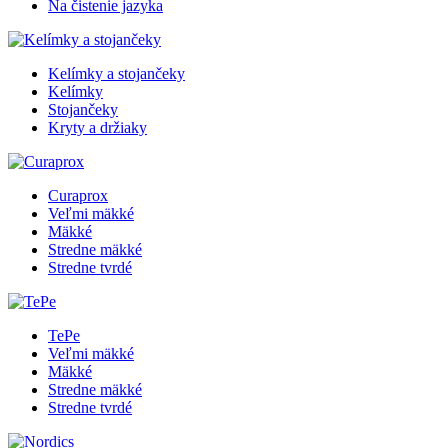
Na čistenie jazyka
Kelímky a stojančeky
Kelímky
Stojančeky
Kryty a držiaky
Curaprox
Veľmi mäkké
Mäkké
Stredne mäkké
Stredne tvrdé
TePe
Veľmi mäkké
Mäkké
Stredne mäkké
Stredne tvrdé