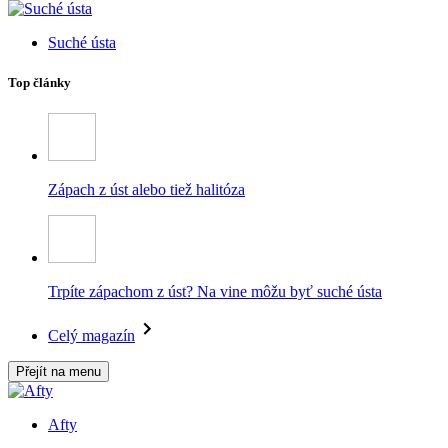
Suché ústa
Top články
Zápach z úst alebo tiež halitóza
Trpíte zápachom z úst? Na vine môžu byť suché ústa
Celý magazín
Přejít na menu
Afty