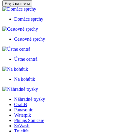
Přejít na menu
Domáce sprchy
Cestovné sprchy
Ústne centrá
Na kohútik
Náhradné trysky
Oral-B
Panasonic
Waterpik
Philips Sonicare
SoWash
Truelife