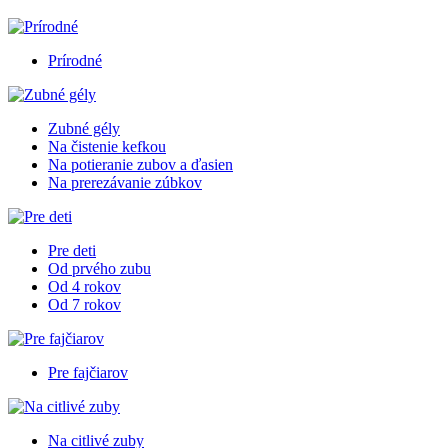
Prírodné
Zubné gély
Na čistenie kefkou
Na potieranie zubov a ďasien
Na prerezávanie zúbkov
Pre deti
Od prvého zubu
Od 4 rokov
Od 7 rokov
Pre fajčiarov
Na citlivé zuby