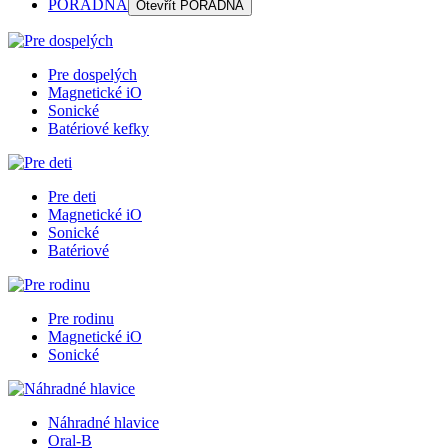
PORADŇA
Otevřít
PORADŇA
Pre dospelých
Magnetické iO
Sonické
Batériové kefky
Pre deti
Magnetické iO
Sonické
Batériové
Pre rodinu
Magnetické iO
Sonické
Náhradné hlavice
Oral-B