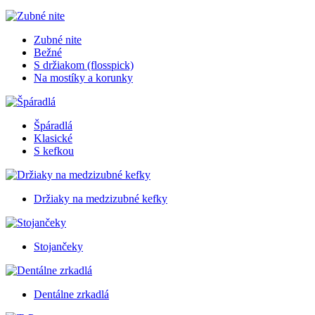
Zubné nite
Bežné
S držiakom (flosspick)
Na mostíky a korunky
Špáradlá
Klasické
S kefkou
Držiaky na medzizubné kefky
Stojančeky
Dentálne zrkadlá