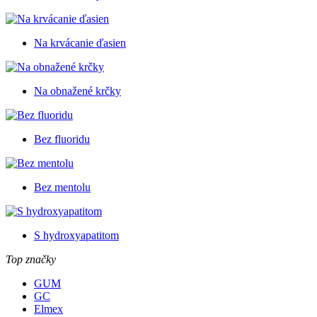
Na krvácanie ďasien
Na obnažené krčky
Bez fluoridu
Bez mentolu
S hydroxyapatitom
Top značky
GUM
GC
Elmex