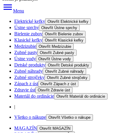
Menu
Elektrické kefky
Otevřít
Elektrické kefky
Ústne sprchy
Otevřít
Ústne sprchy
Bielenie zubov
Otevřít
Bielenie zubov
Klasické kefky
Otevřít
Klasické kefky
Medzizubie
Otevřít
Medzizubie
Zubné pasty
Otevřít
Zubné pasty
Ústne vody
Otevřít
Ústne vody
Detské produkty
Otevřít
Detské produkty
Zubné náhrady
Otevřít
Zubné náhrady
Zubné strojčeky
Otevřít
Zubné strojčeky
Zápach z úst
Otevřít
Zápach z úst
Zdravie úst
Otevřít
Zdravie úst
Materiál do ordinácie
Otevřít
Materiál do ordinácie
|
Všetko o nákupe
Otevřít
Všetko o nákupe
MAGAZÍN
Otevřít
MAGAZÍN