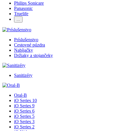
Philips Sonicare
Panasonic
Truelife
…
Príslušenstvo
Cestovné púzdra
Nabíjačky
Držiaky a stojančeky
Sanitizéry
Oral-B
iO Series 10
iO Series 9
iO Series 6
iO Series 5
iO Series 3
iO Series 2