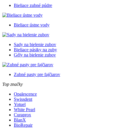
Bieliace zubné púdre
Bieliace ústne vody
Sady na bielenie zubov
Bieliace pásiky na zuby
Gély na bielenie zubov
Zubné pasty pre fajčiarov
Top značky
Opalescence
Swissdent
Yotuel
White Pearl
Curaprox
BlanX
BioRepair