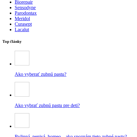
Biorepair
Sensodyne
Parodontax
Meridol
Curasept
Lacalut
Top články
Ako vyberať zubnú pastu?
Ako vybrať zubnú pastu pre deti?
Bylinná, penivá, homeo – ako spoznám tieto zubné pasty?