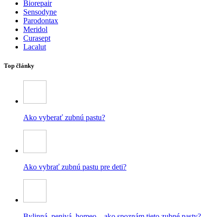
Biorepair
Sensodyne
Parodontax
Meridol
Curasept
Lacalut
Top články
Ako vyberať zubnú pastu?
Ako vybrať zubnú pastu pre deti?
Bylinná, penivá, homeo – ako spoznám tieto zubné pasty?