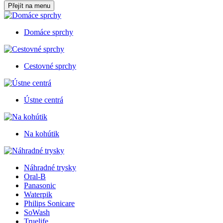
Přejít na menu
Domáce sprchy
Cestovné sprchy
Ústne centrá
Na kohútik
Náhradné trysky
Oral-B
Panasonic
Waterpik
Philips Sonicare
SoWash
Truelife