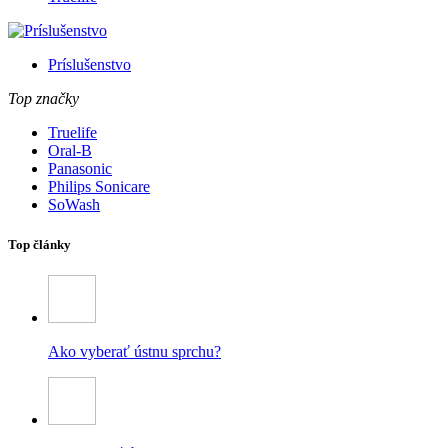
Príslušenstvo
Top značky
Truelife
Oral-B
Panasonic
Philips Sonicare
SoWash
Top články
Ako vyberať ústnu sprchu?