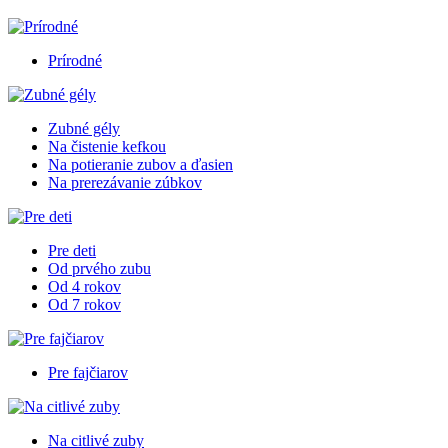
Prírodné
Zubné gély
Na čistenie kefkou
Na potieranie zubov a ďasien
Na prerezávanie zúbkov
Pre deti
Od prvého zubu
Od 4 rokov
Od 7 rokov
Pre fajčiarov
Na citlivé zuby