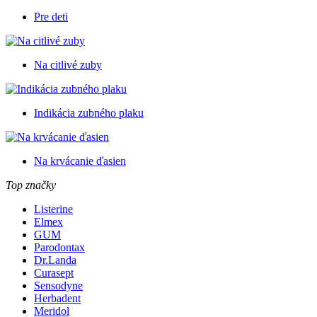
Pre deti
Na citlivé zuby
Indikácia zubného plaku
Na krvácanie ďasien
Top značky
Listerine
Elmex
GUM
Parodontax
Dr.Landa
Curasept
Sensodyne
Herbadent
Meridol