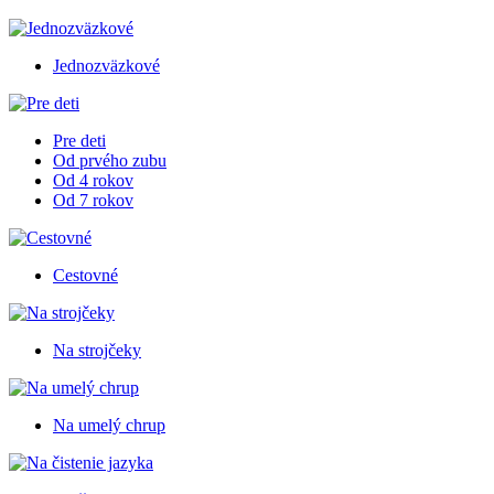
Jednozväzkové
Pre deti
Od prvého zubu
Od 4 rokov
Od 7 rokov
Cestovné
Na strojčeky
Na umelý chrup