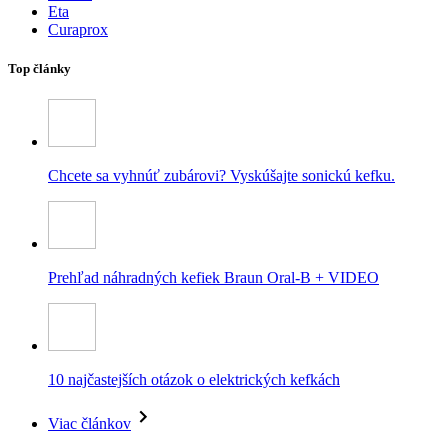
Eta
Curaprox
Top články
Chcete sa vyhnúť zubárovi? Vyskúšajte sonickú kefku.
Prehľad náhradných kefiek Braun Oral-B + VIDEO
10 najčastejších otázok o elektrických kefkách
Viac článkov