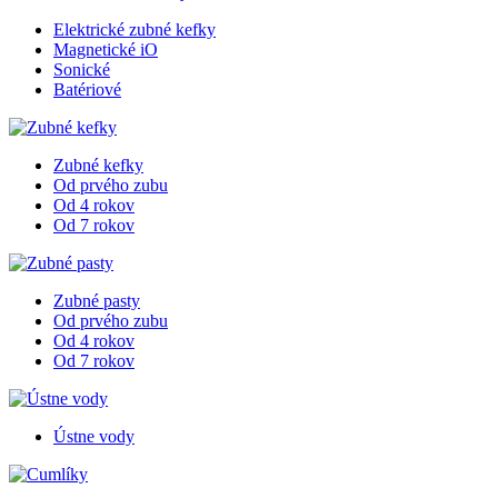
Elektrické zubné kefky
Magnetické iO
Sonické
Batériové
Zubné kefky
Od prvého zubu
Od 4 rokov
Od 7 rokov
Zubné pasty
Od prvého zubu
Od 4 rokov
Od 7 rokov
Ústne vody