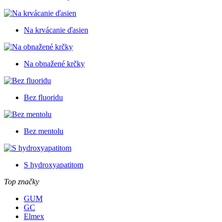
Na krvácanie ďasien
Na obnažené krčky
Bez fluoridu
Bez mentolu
S hydroxyapatitom
Top značky
GUM
GC
Elmex