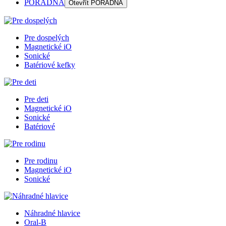
PORADŇA
Otevřít
PORADŇA
Pre dospelých
Magnetické iO
Sonické
Batériové kefky
Pre deti
Magnetické iO
Sonické
Batériové
Pre rodinu
Magnetické iO
Sonické
Náhradné hlavice
Oral-B