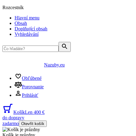
Rozcestník
Hlavní menu
Obsah
Doplňující obsah
Vyhledávání
Nazuby.eu
Obľúbené
Porovnanie
Prihlásiť
Košík
Len 400 €
do dopravy
zadarmo
Otevřít košík
Košík je prázdny
...