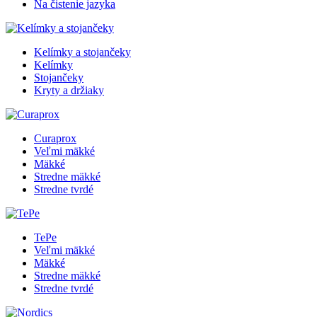
Na čistenie jazyka
Kelímky a stojančeky
Kelímky
Stojančeky
Kryty a držiaky
Curaprox
Veľmi mäkké
Mäkké
Stredne mäkké
Stredne tvrdé
TePe
Veľmi mäkké
Mäkké
Stredne mäkké
Stredne tvrdé