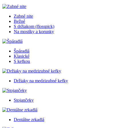
Zubné nite
Bežné
S držiakom (flosspick)
Na mostíky a korunky
Špáradlá
Klasické
S kefkou
Držiaky na medzizubné kefky
Stojančeky
Dentálne zrkadlá