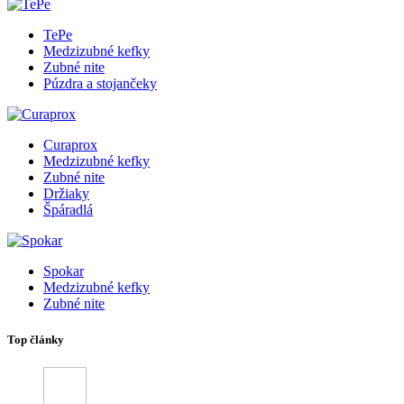
TePe
Medzizubné kefky
Zubné nite
Púzdra a stojančeky
Curaprox
Medzizubné kefky
Zubné nite
Držiaky
Špáradlá
Spokar
Medzizubné kefky
Zubné nite
Top články