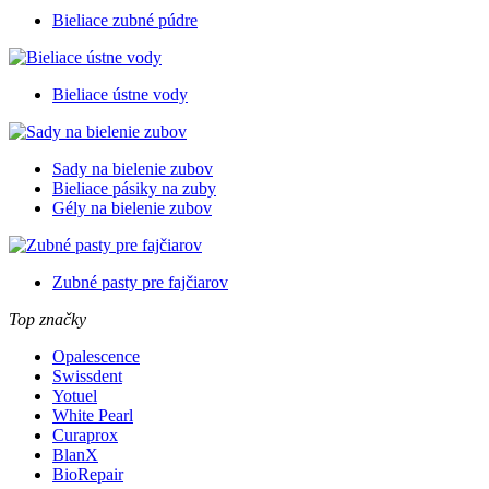
Bieliace zubné púdre
Bieliace ústne vody
Sady na bielenie zubov
Bieliace pásiky na zuby
Gély na bielenie zubov
Zubné pasty pre fajčiarov
Top značky
Opalescence
Swissdent
Yotuel
White Pearl
Curaprox
BlanX
BioRepair