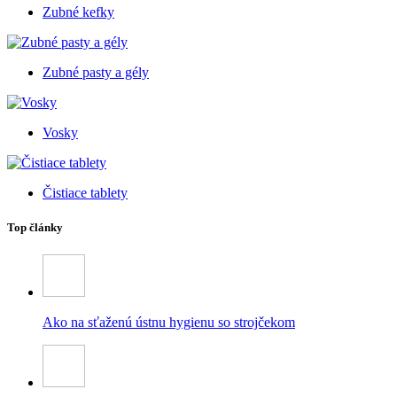
Zubné kefky
Zubné pasty a gély
Vosky
Čistiace tablety
Top články
Ako na sťaženú ústnu hygienu so strojčekom