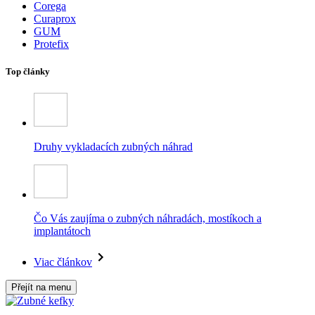
Corega
Curaprox
GUM
Protefix
Top články
Druhy vykladacích zubných náhrad
Čo Vás zaujíma o zubných náhradách, mostíkoch a
implantátoch
Viac článkov
Přejít na menu