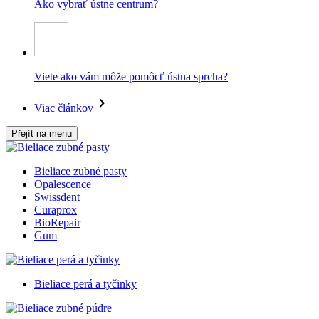
Ako vybrať ústne centrum?
Viete ako vám môže pomôcť ústna sprcha?
Viac článkov
Přejít na menu
Bieliace zubné pasty
Opalescence
Swissdent
Curaprox
BioRepair
Gum
Bieliace perá a tyčinky