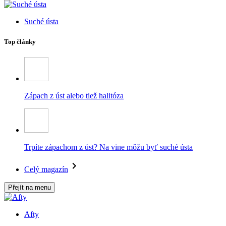
Suché ústa
Top články
Zápach z úst alebo tiež halitóza
Trpíte zápachom z úst? Na vine môžu byť suché ústa
Celý magazín
Přejít na menu
Afty