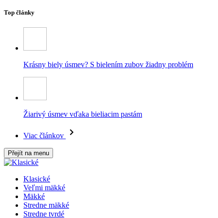
Top články
Krásny biely úsmev? S bielením zubov žiadny problém
Žiarivý úsmev vďaka bieliacim pastám
Viac článkov
Přejít na menu
Klasické
Veľmi mäkké
Mäkké
Stredne mäkké
Stredne tvrdé