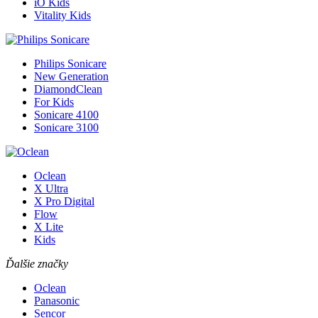
iO Kids
Vitality Kids
Philips Sonicare
New Generation
DiamondClean
For Kids
Sonicare 4100
Sonicare 3100
Oclean
X Ultra
X Pro Digital
Flow
X Lite
Kids
Ďalšie značky
Oclean
Panasonic
Sencor