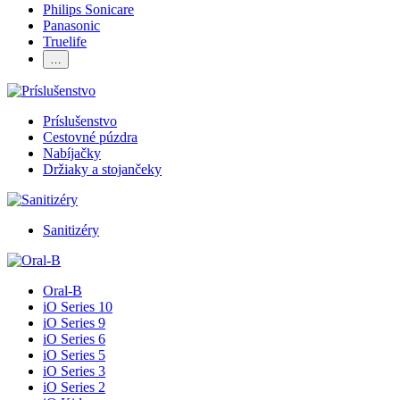
Philips Sonicare
Panasonic
Truelife
…
Príslušenstvo
Cestovné púzdra
Nabíjačky
Držiaky a stojančeky
Sanitizéry
Oral-B
iO Series 10
iO Series 9
iO Series 6
iO Series 5
iO Series 3
iO Series 2