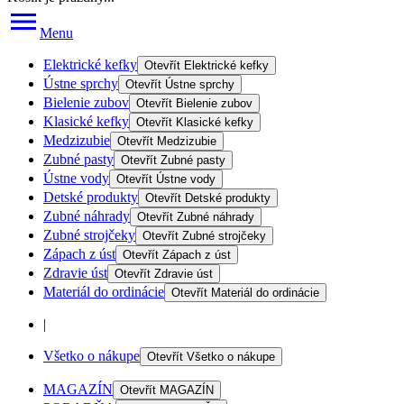
Menu
Elektrické kefky
Otevřít
Elektrické kefky
Ústne sprchy
Otevřít
Ústne sprchy
Bielenie zubov
Otevřít
Bielenie zubov
Klasické kefky
Otevřít
Klasické kefky
Medzizubie
Otevřít
Medzizubie
Zubné pasty
Otevřít
Zubné pasty
Ústne vody
Otevřít
Ústne vody
Detské produkty
Otevřít
Detské produkty
Zubné náhrady
Otevřít
Zubné náhrady
Zubné strojčeky
Otevřít
Zubné strojčeky
Zápach z úst
Otevřít
Zápach z úst
Zdravie úst
Otevřít
Zdravie úst
Materiál do ordinácie
Otevřít
Materiál do ordinácie
|
Všetko o nákupe
Otevřít
Všetko o nákupe
MAGAZÍN
Otevřít
MAGAZÍN