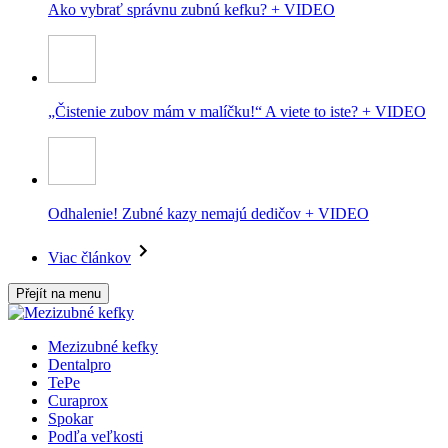
Ako vybrať správnu zubnú kefku? + VIDEO
„Čistenie zubov mám v malíčku!“ A viete to iste? + VIDEO
Odhalenie! Zubné kazy nemajú dedičov + VIDEO
Viac článkov
Přejít na menu
Mezizubné kefky
Dentalpro
TePe
Curaprox
Spokar
Podľa veľkosti