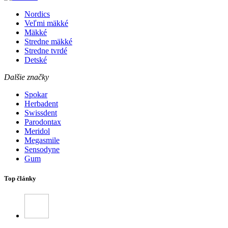
Nordics
Veľmi mäkké
Mäkké
Stredne mäkké
Stredne tvrdé
Detské
Dalšie značky
Spokar
Herbadent
Swissdent
Parodontax
Meridol
Megasmile
Sensodyne
Gum
Top články