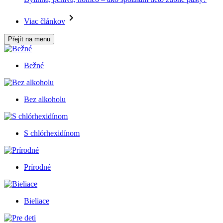
Viac článkov
Přejít na menu
Bežné
Bez alkoholu
S chlórhexidínom
Prírodné
Bieliace