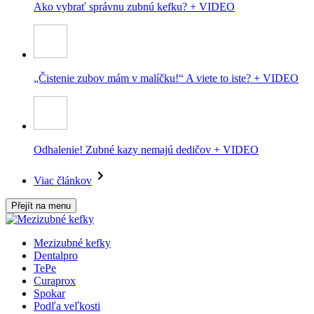
Ako vybrať správnu zubnú kefku? + VIDEO
„Čistenie zubov mám v malíčku!“ A viete to iste? + VIDEO
Odhalenie! Zubné kazy nemajú dedičov + VIDEO
Viac článkov
Přejít na menu
Mezizubné kefky
Dentalpro
TePe
Curaprox
Spokar
Podľa veľkosti