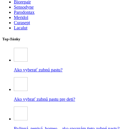
Biorepair
Sensodyne
Parodontax
Meridol
Curasept
Lacalut
Top články
Ako vyberať zubnú pastu?
Ako vybrať zubnú pastu pre deti?
Bylinná, penivá, homeo – ako spoznám tieto zubné pasty?