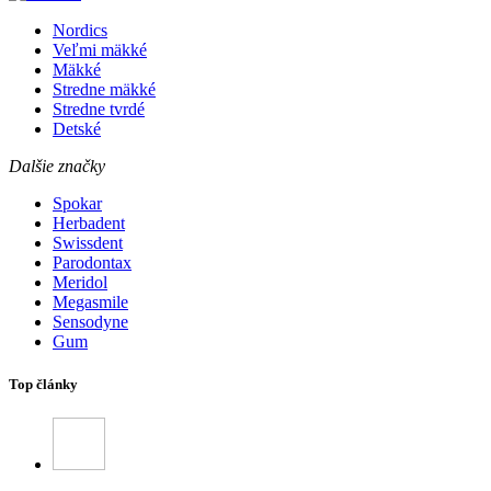
Nordics
Veľmi mäkké
Mäkké
Stredne mäkké
Stredne tvrdé
Detské
Dalšie značky
Spokar
Herbadent
Swissdent
Parodontax
Meridol
Megasmile
Sensodyne
Gum
Top články