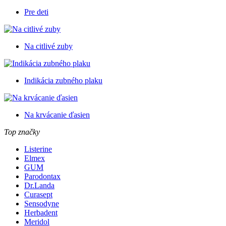
Pre deti
Na citlivé zuby
Indikácia zubného plaku
Na krvácanie ďasien
Top značky
Listerine
Elmex
GUM
Parodontax
Dr.Landa
Curasept
Sensodyne
Herbadent
Meridol