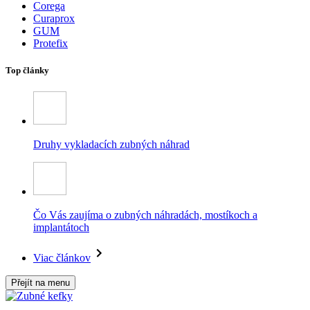
Corega
Curaprox
GUM
Protefix
Top články
Druhy vykladacích zubných náhrad
Čo Vás zaujíma o zubných náhradách, mostíkoch a
implantátoch
Viac článkov
Přejít na menu