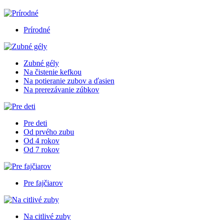
Prírodné
Zubné gély
Na čistenie kefkou
Na potieranie zubov a ďasien
Na prerezávanie zúbkov
Pre deti
Od prvého zubu
Od 4 rokov
Od 7 rokov
Pre fajčiarov
Na citlivé zuby