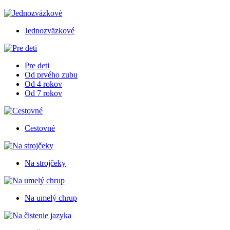
Jednozväzkové
Pre deti
Od prvého zubu
Od 4 rokov
Od 7 rokov
Cestovné
Na strojčeky
Na umelý chrup