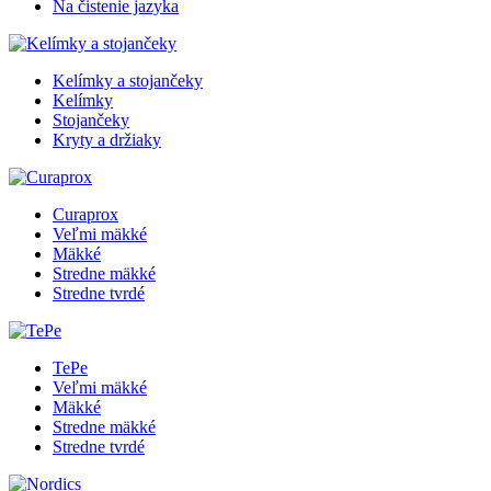
Na čistenie jazyka
Kelímky a stojančeky
Kelímky
Stojančeky
Kryty a držiaky
Curaprox
Veľmi mäkké
Mäkké
Stredne mäkké
Stredne tvrdé
TePe
Veľmi mäkké
Mäkké
Stredne mäkké
Stredne tvrdé