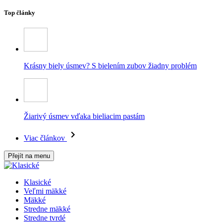
Top články
Krásny biely úsmev? S bielením zubov žiadny problém
Žiarivý úsmev vďaka bieliacim pastám
Viac článkov
Přejít na menu
Klasické
Veľmi mäkké
Mäkké
Stredne mäkké
Stredne tvrdé