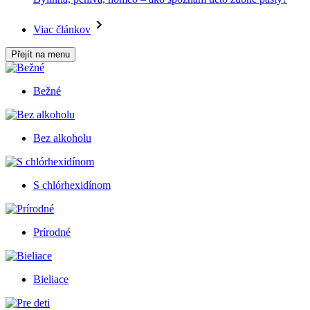
Viac článkov
Přejít na menu
Bežné
Bez alkoholu
S chlórhexidínom
Prírodné
Bieliace