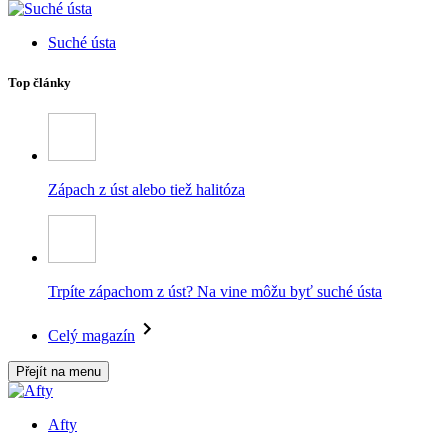
Suché ústa
Top články
Zápach z úst alebo tiež halitóza
Trpíte zápachom z úst? Na vine môžu byť suché ústa
Celý magazín
Přejít na menu
Afty