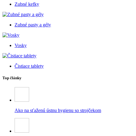
Zubné kefky
Zubné pasty a gély
Vosky
Čistiace tablety
Top články
Ako na sťaženú ústnu hygienu so strojčekom