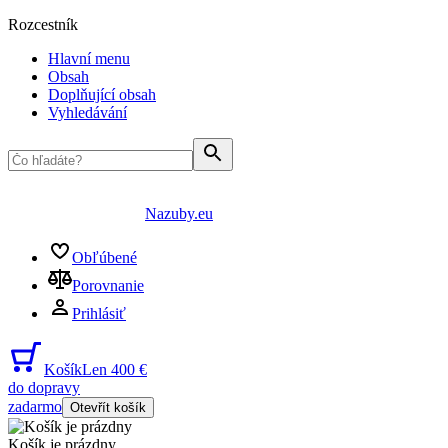
Rozcestník
Hlavní menu
Obsah
Doplňující obsah
Vyhledávání
Nazuby.eu
Obľúbené
Porovnanie
Prihlásiť
Košík
Len 400 €
do dopravy
zadarmo
Otevřít košík
Košík je prázdny
...