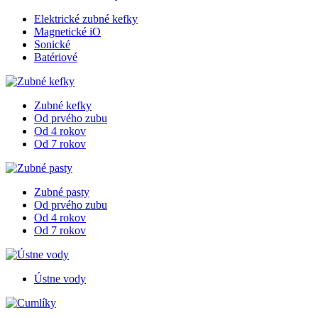
Elektrické zubné kefky
Magnetické iO
Sonické
Batériové
Zubné kefky
Od prvého zubu
Od 4 rokov
Od 7 rokov
Zubné pasty
Od prvého zubu
Od 4 rokov
Od 7 rokov
Ústne vody