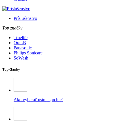
Príslušenstvo
Top značky
Truelife
Oral-B
Panasonic
Philips Sonicare
SoWash
Top články
Ako vyberať ústnu sprchu?