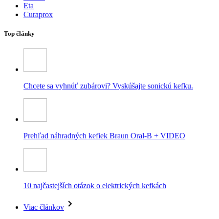
Eta
Curaprox
Top články
Chcete sa vyhnúť zubárovi? Vyskúšajte sonickú kefku.
Prehľad náhradných kefiek Braun Oral-B + VIDEO
10 najčastejších otázok o elektrických kefkách
Viac článkov