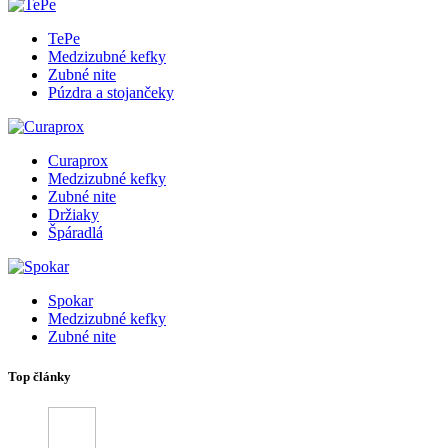
TePe
Medzizubné kefky
Zubné nite
Púzdra a stojančeky
Curaprox
Medzizubné kefky
Zubné nite
Držiaky
Špáradlá
Spokar
Medzizubné kefky
Zubné nite
Top články