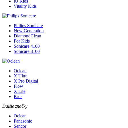
iO Kids
Vitality Kids
Philips Sonicare
New Generation
DiamondClean
For Kids
Sonicare 4100
Sonicare 3100
Oclean
X Ultra
X Pro Digital
Flow
X Lite
Kids
Ďalšie značky
Oclean
Panasonic
Sencor