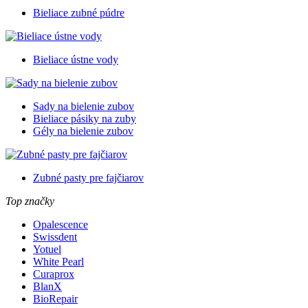
Bieliace zubné púdre
Bieliace ústne vody
Sady na bielenie zubov
Bieliace pásiky na zuby
Gély na bielenie zubov
Zubné pasty pre fajčiarov
Top značky
Opalescence
Swissdent
Yotuel
White Pearl
Curaprox
BlanX
BioRepair