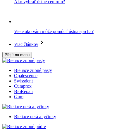
Ako vybrať ústne centrum?
Viete ako vám môže pomôcť ústna sprcha?
Viac článkov
Přejít na menu
Bieliace zubné pasty
Opalescence
Swissdent
Curaprox
BioRepair
Gum
Bieliace perá a tyčinky