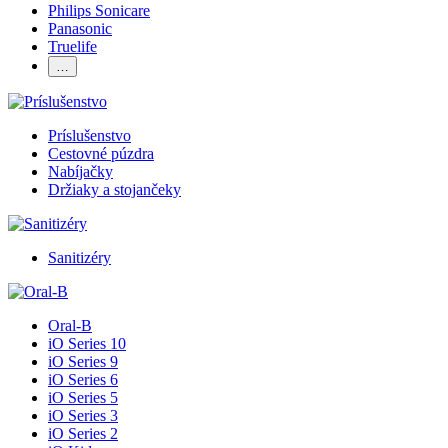
Philips Sonicare
Panasonic
Truelife
…
Príslušenstvo
Cestovné púzdra
Nabíjačky
Držiaky a stojančeky
Sanitizéry
Oral-B
iO Series 10
iO Series 9
iO Series 6
iO Series 5
iO Series 3
iO Series 2