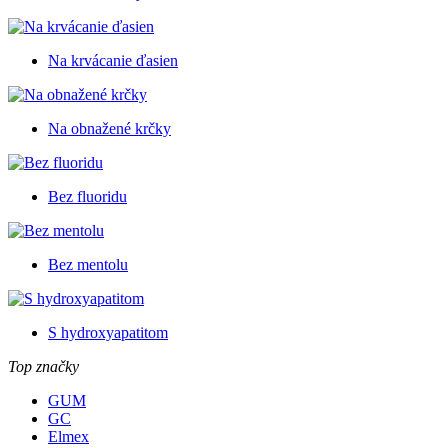
Na krvácanie ďasien
Na obnažené krčky
Bez fluoridu
Bez mentolu
S hydroxyapatitom
Top značky
GUM
GC
Elmex