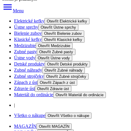
Menu
Elektrické kefky
Otevřít
Elektrické kefky
Ústne sprchy
Otevřít
Ústne sprchy
Bielenie zubov
Otevřít
Bielenie zubov
Klasické kefky
Otevřít
Klasické kefky
Medzizubie
Otevřít
Medzizubie
Zubné pasty
Otevřít
Zubné pasty
Ústne vody
Otevřít
Ústne vody
Detské produkty
Otevřít
Detské produkty
Zubné náhrady
Otevřít
Zubné náhrady
Zubné strojčeky
Otevřít
Zubné strojčeky
Zápach z úst
Otevřít
Zápach z úst
Zdravie úst
Otevřít
Zdravie úst
Materiál do ordinácie
Otevřít
Materiál do ordinácie
|
Všetko o nákupe
Otevřít
Všetko o nákupe
MAGAZÍN
Otevřít
MAGAZÍN