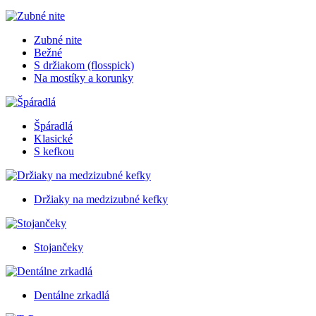
Zubné nite
Bežné
S držiakom (flosspick)
Na mostíky a korunky
Špáradlá
Klasické
S kefkou
Držiaky na medzizubné kefky
Stojančeky
Dentálne zrkadlá