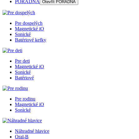
PORADŇA
Otevřít
PORADŇA
Pre dospelých
Magnetické iO
Sonické
Batériové kefky
Pre deti
Magnetické iO
Sonické
Batériové
Pre rodinu
Magnetické iO
Sonické
Náhradné hlavice
Oral-B