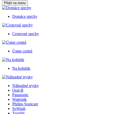
Přejít na menu
Domáce sprchy
Cestovné sprchy
Ústne centrá
Na kohútik
Náhradné trysky
Oral-B
Panasonic
Waterpik
Philips Sonicare
SoWash
Truelife