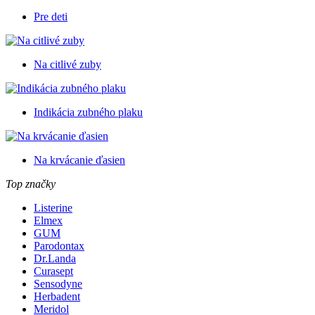
Pre deti
Na citlivé zuby
Indikácia zubného plaku
Na krvácanie ďasien
Top značky
Listerine
Elmex
GUM
Parodontax
Dr.Landa
Curasept
Sensodyne
Herbadent
Meridol