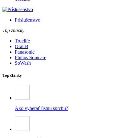
Príslušenstvo
Top značky
Truelife
Oral-B
Panasonic
Philips Sonicare
SoWash
Top články
Ako vyberať ústnu sprchu?