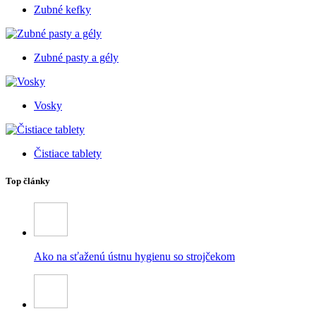
Zubné kefky
Zubné pasty a gély
Vosky
Čistiace tablety
Top články
Ako na sťaženú ústnu hygienu so strojčekom