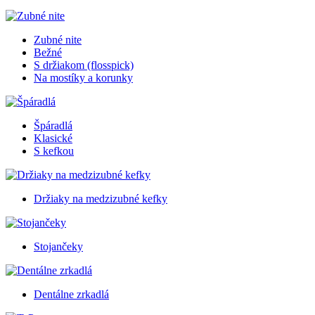
Zubné nite
Bežné
S držiakom (flosspick)
Na mostíky a korunky
Špáradlá
Klasické
S kefkou
Držiaky na medzizubné kefky
Stojančeky
Dentálne zrkadlá