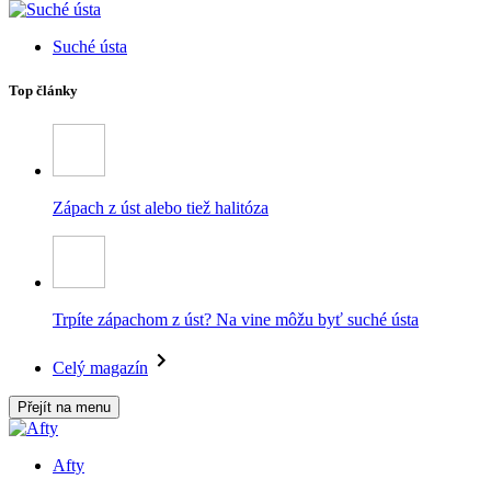
Suché ústa
Top články
Zápach z úst alebo tiež halitóza
Trpíte zápachom z úst? Na vine môžu byť suché ústa
Celý magazín
Přejít na menu
Afty