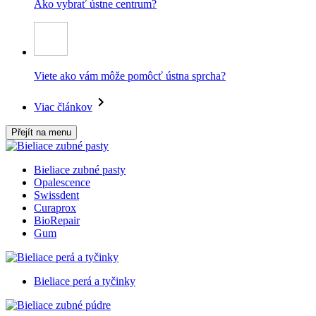
Ako vybrať ústne centrum?
Viete ako vám môže pomôcť ústna sprcha?
Viac článkov
Přejít na menu
Bieliace zubné pasty
Opalescence
Swissdent
Curaprox
BioRepair
Gum
Bieliace perá a tyčinky