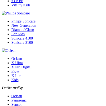
iO Kids
Vitality Kids
Philips Sonicare
New Generation
DiamondClean
For Kids
Sonicare 4100
Sonicare 3100
Oclean
X Ultra
X Pro Digital
Flow
X Lite
Kids
Ďalšie značky
Oclean
Panasonic
Sencor