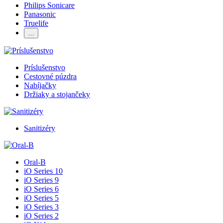
Philips Sonicare
Panasonic
Truelife
…
Príslušenstvo
Cestovné púzdra
Nabíjačky
Držiaky a stojančeky
Sanitizéry
Oral-B
iO Series 10
iO Series 9
iO Series 6
iO Series 5
iO Series 3
iO Series 2