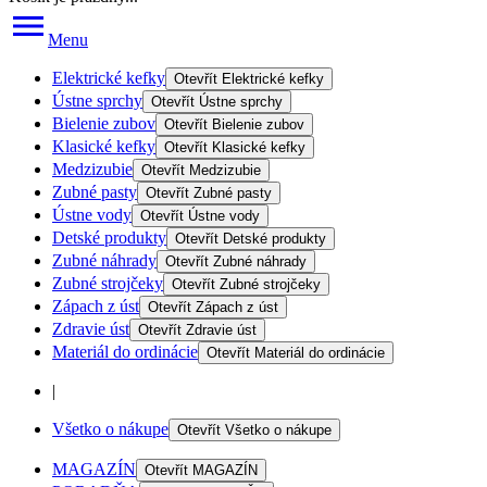
Menu
Elektrické kefky
Otevřít
Elektrické kefky
Ústne sprchy
Otevřít
Ústne sprchy
Bielenie zubov
Otevřít
Bielenie zubov
Klasické kefky
Otevřít
Klasické kefky
Medzizubie
Otevřít
Medzizubie
Zubné pasty
Otevřít
Zubné pasty
Ústne vody
Otevřít
Ústne vody
Detské produkty
Otevřít
Detské produkty
Zubné náhrady
Otevřít
Zubné náhrady
Zubné strojčeky
Otevřít
Zubné strojčeky
Zápach z úst
Otevřít
Zápach z úst
Zdravie úst
Otevřít
Zdravie úst
Materiál do ordinácie
Otevřít
Materiál do ordinácie
|
Všetko o nákupe
Otevřít
Všetko o nákupe
MAGAZÍN
Otevřít
MAGAZÍN