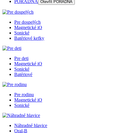
PORADŇA
Otevřít
PORADŇA
Pre dospelých
Magnetické iO
Sonické
Batériové kefky
Pre deti
Magnetické iO
Sonické
Batériové
Pre rodinu
Magnetické iO
Sonické
Náhradné hlavice
Oral-B