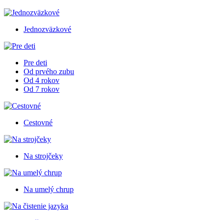
Jednozväzkové
Pre deti
Od prvého zubu
Od 4 rokov
Od 7 rokov
Cestovné
Na strojčeky
Na umelý chrup