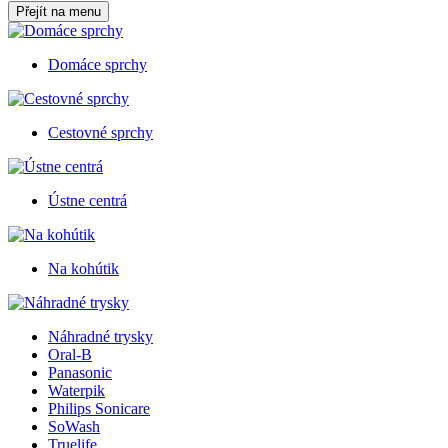
Přejít na menu
Domáce sprchy
Cestovné sprchy
Ústne centrá
Na kohútik
Náhradné trysky
Oral-B
Panasonic
Waterpik
Philips Sonicare
SoWash
Truelife