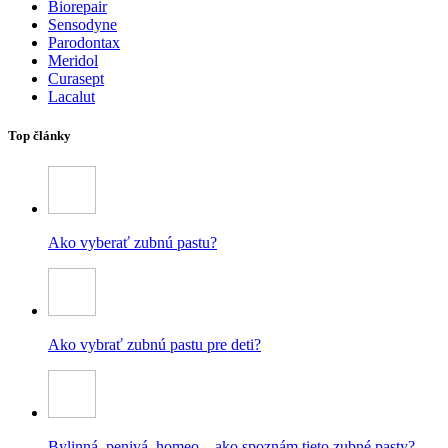
Biorepair
Sensodyne
Parodontax
Meridol
Curasept
Lacalut
Top články
Ako vyberať zubnú pastu?
Ako vybrať zubnú pastu pre deti?
Bylinná, penivá, homeo – ako spoznám tieto zubné pasty?