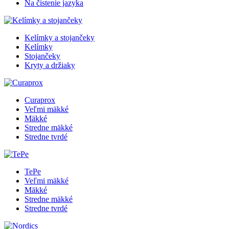
Na čistenie jazyka
Kelímky a stojančeky
Kelímky
Stojančeky
Kryty a držiaky
Curaprox
Veľmi mäkké
Mäkké
Stredne mäkké
Stredne tvrdé
TePe
Veľmi mäkké
Mäkké
Stredne mäkké
Stredne tvrdé