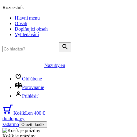
Rozcestník
Hlavní menu
Obsah
Doplňující obsah
Vyhledávání
Nazuby.eu
Obľúbené
Porovnanie
Prihlásiť
Košík
Len 400 €
do dopravy
zadarmo
Otevřít košík
Košík je prázdny
...