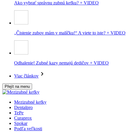
Ako vybrať správnu zubnú kefku? + VIDEO
„Čistenie zubov mám v malíčku!“ A viete to iste? + VIDEO
Odhalenie! Zubné kazy nemajú dedičov + VIDEO
Viac článkov
Přejít na menu
Mezizubné kefky
Dentalpro
TePe
Curaprox
Spokar
Podľa veľkosti