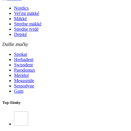
Nordics
Veľmi mäkké
Mäkké
Stredne mäkké
Stredne tvrdé
Detské
Dalšie značky
Spokar
Herbadent
Swissdent
Parodontax
Meridol
Megasmile
Sensodyne
Gum
Top články