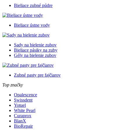
Bieliace zubné púdre
Bieliace ústne vody
Sady na bielenie zubov
Bieliace pásiky na zuby
Gély na bielenie zubov
Zubné pasty pre fajčiarov
Top značky
Opalescence
Swissdent
Yotuel
White Pearl
Curaprox
BlanX
BioRepair