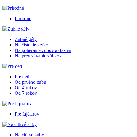
Prírodné
Zubné gély
Na čistenie kefkou
Na potieranie zubov a ďasien
Na prerezávanie zúbkov
Pre deti
Od prvého zubu
Od 4 rokov
Od 7 rokov
Pre fajčiarov
Na citlivé zuby