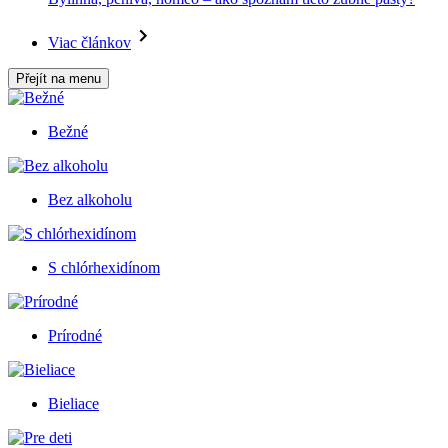
Viac článkov
Přejít na menu
Bežné
Bez alkoholu
S chlórhexidínom
Prírodné
Bieliace