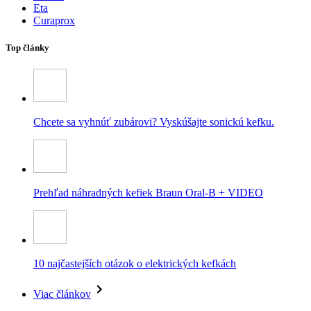
Eta
Curaprox
Top články
Chcete sa vyhnúť zubárovi? Vyskúšajte sonickú kefku.
Prehľad náhradných kefiek Braun Oral-B + VIDEO
10 najčastejších otázok o elektrických kefkách
Viac článkov