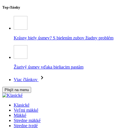
Top články
Krásny biely úsmev? S bielením zubov žiadny problém
Žiarivý úsmev vďaka bieliacim pastám
Viac článkov
Přejít na menu
Klasické
Veľmi mäkké
Mäkké
Stredne mäkké
Stredne tvrdé