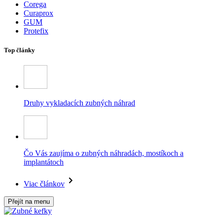
Corega
Curaprox
GUM
Protefix
Top články
Druhy vykladacích zubných náhrad
Čo Vás zaujíma o zubných náhradách, mostíkoch a
implantátoch
Viac článkov
Přejít na menu