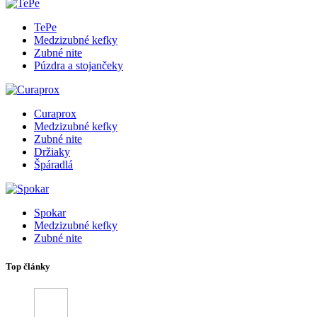
TePe
Medzizubné kefky
Zubné nite
Púzdra a stojančeky
Curaprox
Medzizubné kefky
Zubné nite
Držiaky
Špáradlá
Spokar
Medzizubné kefky
Zubné nite
Top články