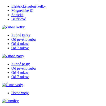
Elektrické zubné kefky
Magnetické iO
Sonické
Batériové
Zubné kefky
Od prvého zubu
Od 4 rokov
Od 7 rokov
Zubné pasty
Od prvého zubu
Od 4 rokov
Od 7 rokov
Ústne vody