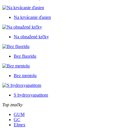
Na krvácanie ďasien
Na obnažené krčky
Bez fluoridu
Bez mentolu
S hydroxyapatitom
Top značky
GUM
GC
Elmex