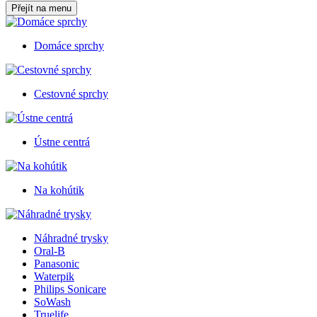
Přejít na menu
Domáce sprchy
Cestovné sprchy
Ústne centrá
Na kohútik
Náhradné trysky
Oral-B
Panasonic
Waterpik
Philips Sonicare
SoWash
Truelife