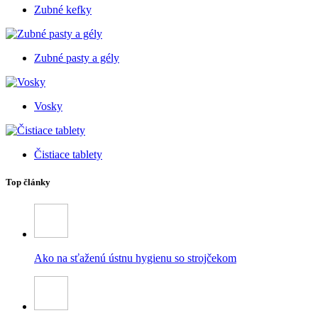
Zubné kefky
Zubné pasty a gély
Vosky
Čistiace tablety
Top články
Ako na sťaženú ústnu hygienu so strojčekom