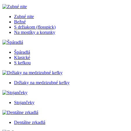
Zubné nite
Bežné
S držiakom (flosspick)
Na mostíky a korunky
Špáradlá
Klasické
S kefkou
Držiaky na medzizubné kefky
Stojančeky
Dentálne zrkadlá