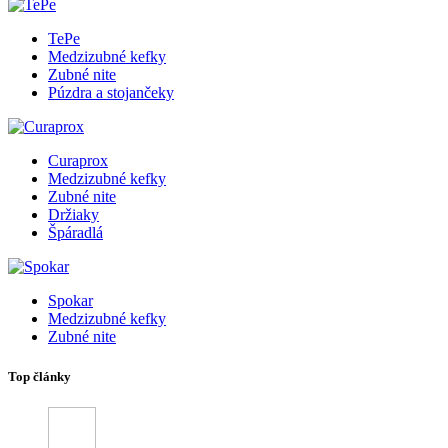
TePe
Medzizubné kefky
Zubné nite
Púzdra a stojančeky
Curaprox
Medzizubné kefky
Zubné nite
Držiaky
Špáradlá
Spokar
Medzizubné kefky
Zubné nite
Top články