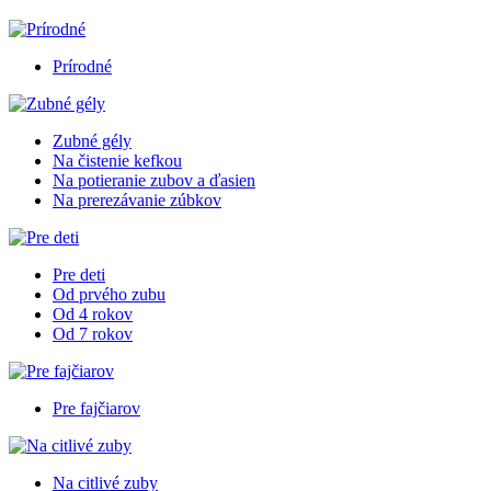
Prírodné
Zubné gély
Na čistenie kefkou
Na potieranie zubov a ďasien
Na prerezávanie zúbkov
Pre deti
Od prvého zubu
Od 4 rokov
Od 7 rokov
Pre fajčiarov
Na citlivé zuby