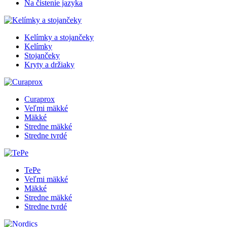
Na čistenie jazyka
Kelímky a stojančeky
Kelímky
Stojančeky
Kryty a držiaky
Curaprox
Veľmi mäkké
Mäkké
Stredne mäkké
Stredne tvrdé
TePe
Veľmi mäkké
Mäkké
Stredne mäkké
Stredne tvrdé