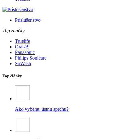
Príslušenstvo
Top značky
Truelife
Oral-B
Panasonic
Philips Sonicare
SoWash
Top články
Ako vyberať ústnu sprchu?