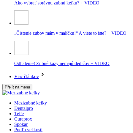
Ako vybrať správnu zubnú kefku? + VIDEO
„Čistenie zubov mám v malíčku!“ A viete to iste? + VIDEO
Odhalenie! Zubné kazy nemajú dedičov + VIDEO
Viac článkov
Přejít na menu
Mezizubné kefky
Dentalpro
TePe
Curaprox
Spokar
Podľa veľkosti