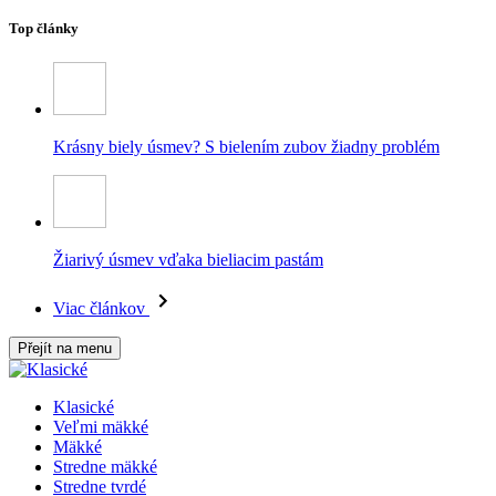
Top články
Krásny biely úsmev? S bielením zubov žiadny problém
Žiarivý úsmev vďaka bieliacim pastám
Viac článkov
Přejít na menu
Klasické
Veľmi mäkké
Mäkké
Stredne mäkké
Stredne tvrdé