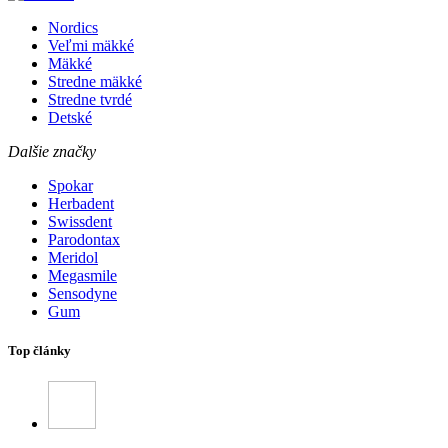
Nordics
Veľmi mäkké
Mäkké
Stredne mäkké
Stredne tvrdé
Detské
Dalšie značky
Spokar
Herbadent
Swissdent
Parodontax
Meridol
Megasmile
Sensodyne
Gum
Top články