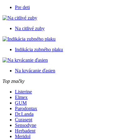
Pre deti
Na citlivé zuby
Indikácia zubného plaku
Na krvácanie ďasien
Top značky
Listerine
Elmex
GUM
Parodontax
Dr.Landa
Curasept
Sensodyne
Herbadent
Meridol