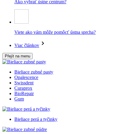
Ako vybrať ústne centrum?
Viete ako vám môže pomôcť ústna sprcha?
Viac článkov
Přejít na menu
Bieliace zubné pasty
Opalescence
Swissdent
Curaprox
BioRepair
Gum
Bieliace perá a tyčinky