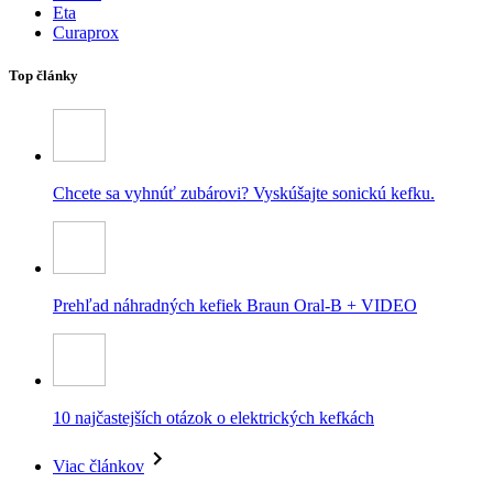
Eta
Curaprox
Top články
Chcete sa vyhnúť zubárovi? Vyskúšajte sonickú kefku.
Prehľad náhradných kefiek Braun Oral-B + VIDEO
10 najčastejších otázok o elektrických kefkách
Viac článkov