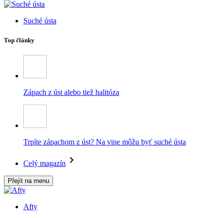
Suché ústa
Top články
Zápach z úst alebo tiež halitóza
Trpíte zápachom z úst? Na vine môžu byť suché ústa
Celý magazín
Přejít na menu
Afty