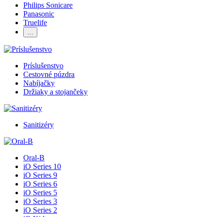
Philips Sonicare
Panasonic
Truelife
…
Príslušenstvo
Cestovné púzdra
Nabíjačky
Držiaky a stojančeky
Sanitizéry
Oral-B
iO Series 10
iO Series 9
iO Series 6
iO Series 5
iO Series 3
iO Series 2