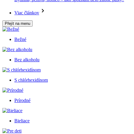
Viac článkov
Přejít na menu
Bežné
Bez alkoholu
S chlórhexidínom
Prírodné
Bieliace