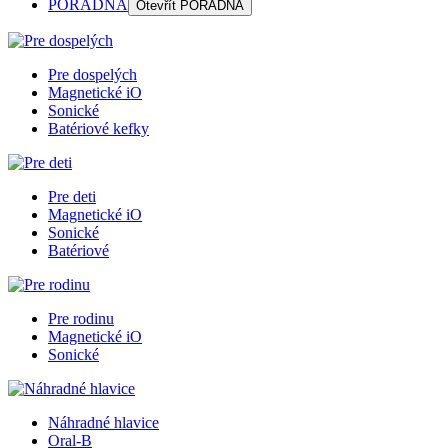
PORADŇA
Otevřít
PORADŇA
Pre dospelých
Magnetické iO
Sonické
Batériové kefky
Pre deti
Magnetické iO
Sonické
Batériové
Pre rodinu
Magnetické iO
Sonické
Náhradné hlavice
Oral-B