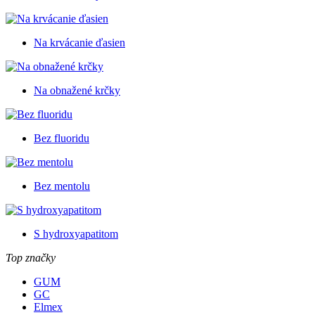
Na krvácanie ďasien
Na obnažené krčky
Bez fluoridu
Bez mentolu
S hydroxyapatitom
Top značky
GUM
GC
Elmex