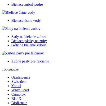
Bieliace zubné púdre
Bieliace ústne vody
Sady na bielenie zubov
Bieliace pásiky na zuby
Gély na bielenie zubov
Zubné pasty pre fajčiarov
Top značky
Opalescence
Swissdent
Yotuel
White Pearl
Curaprox
BlanX
BioRepair