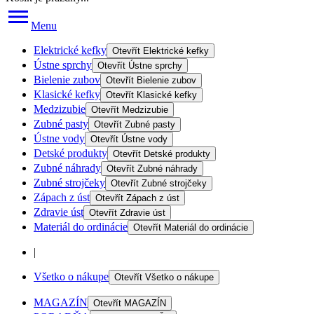
Menu
Elektrické kefky
Otevřít
Elektrické kefky
Ústne sprchy
Otevřít
Ústne sprchy
Bielenie zubov
Otevřít
Bielenie zubov
Klasické kefky
Otevřít
Klasické kefky
Medzizubie
Otevřít
Medzizubie
Zubné pasty
Otevřít
Zubné pasty
Ústne vody
Otevřít
Ústne vody
Detské produkty
Otevřít
Detské produkty
Zubné náhrady
Otevřít
Zubné náhrady
Zubné strojčeky
Otevřít
Zubné strojčeky
Zápach z úst
Otevřít
Zápach z úst
Zdravie úst
Otevřít
Zdravie úst
Materiál do ordinácie
Otevřít
Materiál do ordinácie
|
Všetko o nákupe
Otevřít
Všetko o nákupe
MAGAZÍN
Otevřít
MAGAZÍN