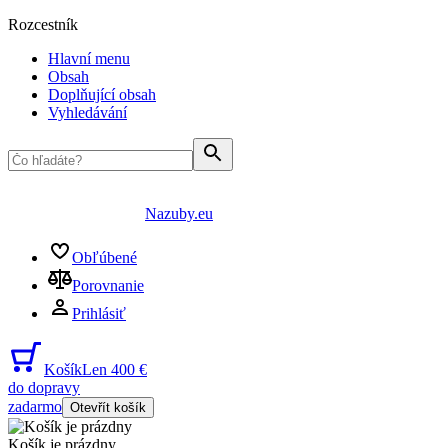
Rozcestník
Hlavní menu
Obsah
Doplňující obsah
Vyhledávání
Nazuby.eu
Obľúbené
Porovnanie
Prihlásiť
Košík
Len 400 €
do dopravy
zadarmo
Otevřít košík
Košík je prázdny
...