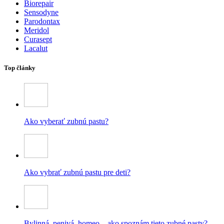
Biorepair
Sensodyne
Parodontax
Meridol
Curasept
Lacalut
Top články
Ako vyberať zubnú pastu?
Ako vybrať zubnú pastu pre deti?
Bylinná, penivá, homeo – ako spoznám tieto zubné pasty?