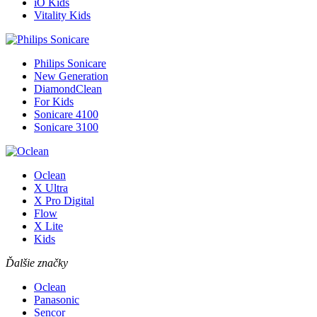
iO Kids
Vitality Kids
Philips Sonicare
New Generation
DiamondClean
For Kids
Sonicare 4100
Sonicare 3100
Oclean
X Ultra
X Pro Digital
Flow
X Lite
Kids
Ďalšie značky
Oclean
Panasonic
Sencor