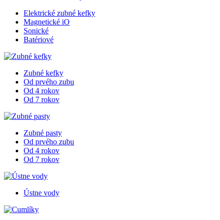
Elektrické zubné kefky
Magnetické iO
Sonické
Batériové
Zubné kefky
Od prvého zubu
Od 4 rokov
Od 7 rokov
Zubné pasty
Od prvého zubu
Od 4 rokov
Od 7 rokov
Ústne vody