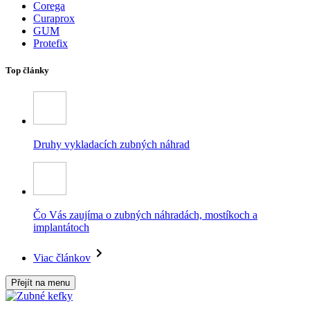
Corega
Curaprox
GUM
Protefix
Top články
Druhy vykladacích zubných náhrad
Čo Vás zaujíma o zubných náhradách, mostíkoch a
implantátoch
Viac článkov
Přejít na menu