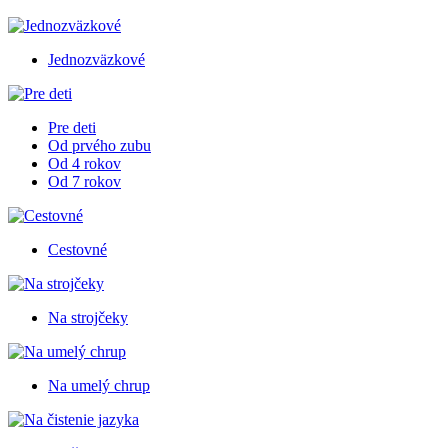
Jednozväzkové
Pre deti
Od prvého zubu
Od 4 rokov
Od 7 rokov
Cestovné
Na strojčeky
Na umelý chrup