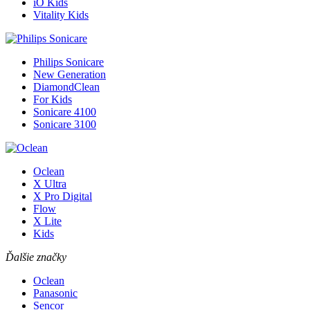
iO Kids
Vitality Kids
Philips Sonicare
New Generation
DiamondClean
For Kids
Sonicare 4100
Sonicare 3100
Oclean
X Ultra
X Pro Digital
Flow
X Lite
Kids
Ďalšie značky
Oclean
Panasonic
Sencor