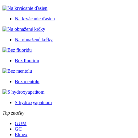
Na krvácanie ďasien
Na obnažené krčky
Bez fluoridu
Bez mentolu
S hydroxyapatitom
Top značky
GUM
GC
Elmex