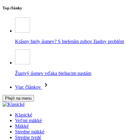
Top články
Krásny biely úsmev? S bielením zubov žiadny problém
Žiarivý úsmev vďaka bieliacim pastám
Viac článkov
Přejít na menu
Klasické
Veľmi mäkké
Mäkké
Stredne mäkké
Stredne tvrdé