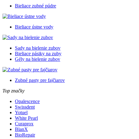
Bieliace zubné púdre
Bieliace ústne vody
Sady na bielenie zubov
Bieliace pásiky na zuby
Gély na bielenie zubov
Zubné pasty pre fajčiarov
Top značky
Opalescence
Swissdent
Yotuel
White Pearl
Curaprox
BlanX
BioRepair