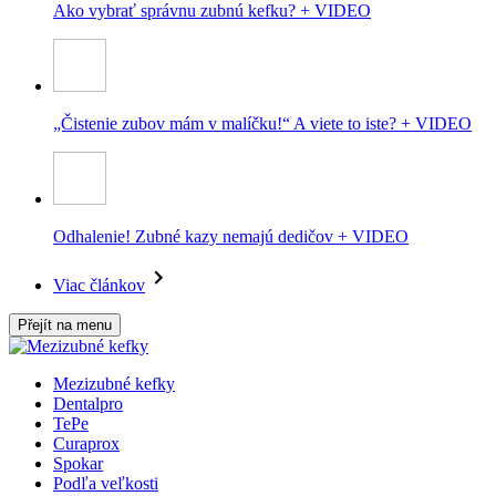
Ako vybrať správnu zubnú kefku? + VIDEO
„Čistenie zubov mám v malíčku!“ A viete to iste? + VIDEO
Odhalenie! Zubné kazy nemajú dedičov + VIDEO
Viac článkov
Přejít na menu
Mezizubné kefky
Dentalpro
TePe
Curaprox
Spokar
Podľa veľkosti