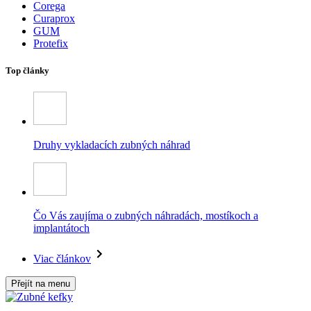
Corega
Curaprox
GUM
Protefix
Top články
Druhy vykladacích zubných náhrad
Čo Vás zaujíma o zubných náhradách, mostíkoch a
implantátoch
Viac článkov
Přejít na menu