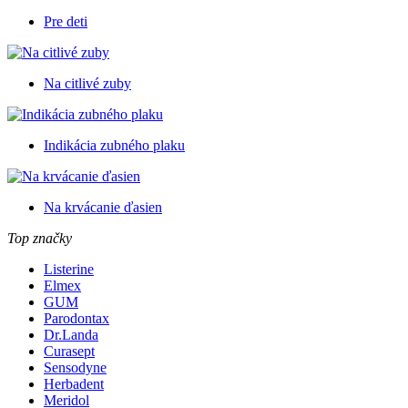
Pre deti
Na citlivé zuby
Indikácia zubného plaku
Na krvácanie ďasien
Top značky
Listerine
Elmex
GUM
Parodontax
Dr.Landa
Curasept
Sensodyne
Herbadent
Meridol