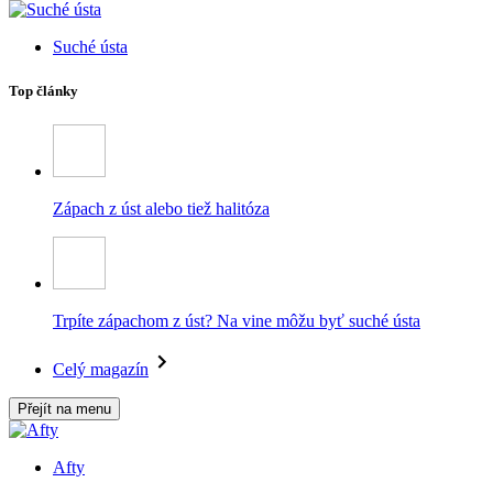
Suché ústa
Top články
Zápach z úst alebo tiež halitóza
Trpíte zápachom z úst? Na vine môžu byť suché ústa
Celý magazín
Přejít na menu
Afty