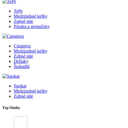
TePe
Medzizubné kefky
Zubné nite
Púzdra a stojančeky
Curaprox
Medzizubné kefky
Zubné nite
Držiaky
Špáradlá
Spokar
Medzizubné kefky
Zubné nite
Top články