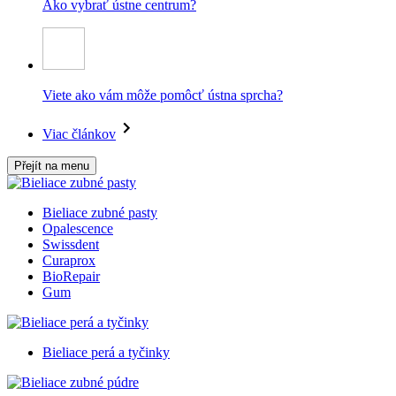
Ako vybrať ústne centrum?
Viete ako vám môže pomôcť ústna sprcha?
Viac článkov
Přejít na menu
Bieliace zubné pasty
Opalescence
Swissdent
Curaprox
BioRepair
Gum
Bieliace perá a tyčinky