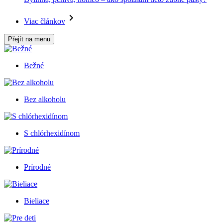
Viac článkov
Přejít na menu
Bežné
Bez alkoholu
S chlórhexidínom
Prírodné
Bieliace