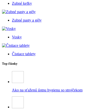
Zubné kefky
Zubné pasty a gély
Vosky
Čistiace tablety
Top články
Ako na sťaženú ústnu hygienu so strojčekom