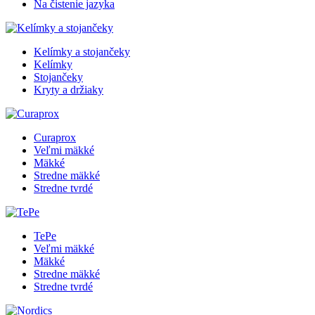
Na čistenie jazyka
Kelímky a stojančeky
Kelímky
Stojančeky
Kryty a držiaky
Curaprox
Veľmi mäkké
Mäkké
Stredne mäkké
Stredne tvrdé
TePe
Veľmi mäkké
Mäkké
Stredne mäkké
Stredne tvrdé