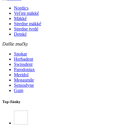
Nordics
Veľmi mäkké
Mäkké
Stredne mäkké
Stredne tvrdé
Detské
Dalšie značky
Spokar
Herbadent
Swissdent
Parodontax
Meridol
Megasmile
Sensodyne
Gum
Top články