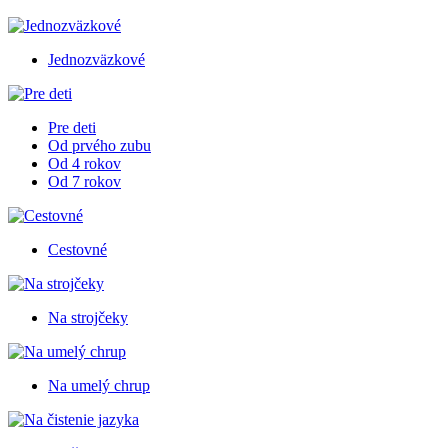
Jednozväzkové
Pre deti
Od prvého zubu
Od 4 rokov
Od 7 rokov
Cestovné
Na strojčeky
Na umelý chrup