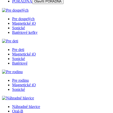
PORADŇA
Otevřít
PORADŇA
Pre dospelých
Magnetické iO
Sonické
Batériové kefky
Pre deti
Magnetické iO
Sonické
Batériové
Pre rodinu
Magnetické iO
Sonické
Náhradné hlavice
Oral-B