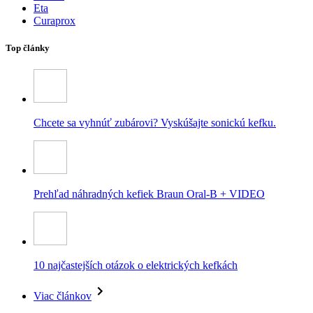
Eta
Curaprox
Top články
Chcete sa vyhnúť zubárovi? Vyskúšajte sonickú kefku.
Prehľad náhradných kefiek Braun Oral-B + VIDEO
10 najčastejších otázok o elektrických kefkách
Viac článkov