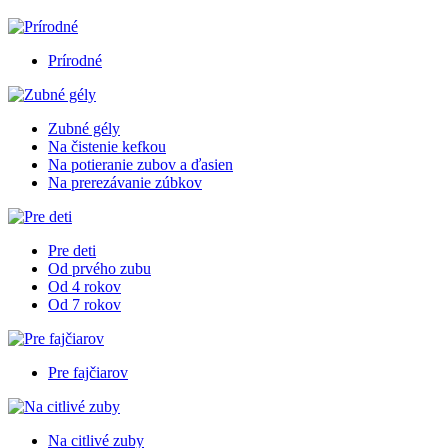
Prírodné
Zubné gély
Na čistenie kefkou
Na potieranie zubov a ďasien
Na prerezávanie zúbkov
Pre deti
Od prvého zubu
Od 4 rokov
Od 7 rokov
Pre fajčiarov
Na citlivé zuby