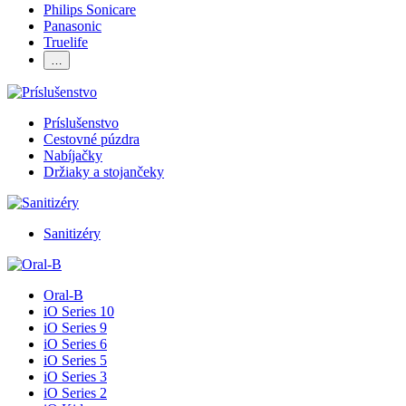
Philips Sonicare
Panasonic
Truelife
…
Príslušenstvo
Cestovné púzdra
Nabíjačky
Držiaky a stojančeky
Sanitizéry
Oral-B
iO Series 10
iO Series 9
iO Series 6
iO Series 5
iO Series 3
iO Series 2