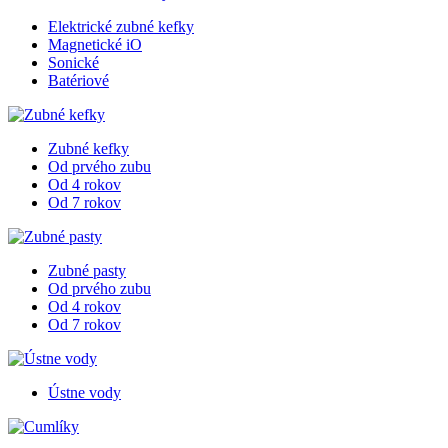
Elektrické zubné kefky
Magnetické iO
Sonické
Batériové
Zubné kefky
Od prvého zubu
Od 4 rokov
Od 7 rokov
Zubné pasty
Od prvého zubu
Od 4 rokov
Od 7 rokov
Ústne vody