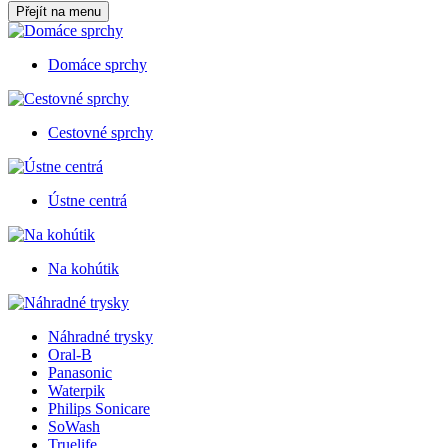
Přejít na menu
Domáce sprchy
Cestovné sprchy
Ústne centrá
Na kohútik
Náhradné trysky
Oral-B
Panasonic
Waterpik
Philips Sonicare
SoWash
Truelife