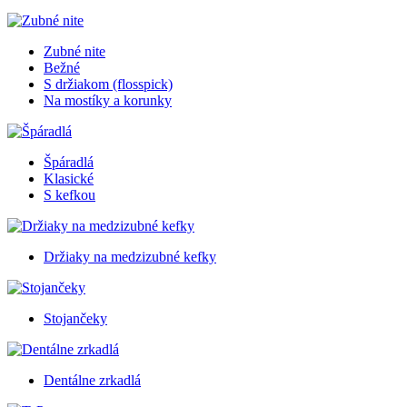
Zubné nite
Bežné
S držiakom (flosspick)
Na mostíky a korunky
Špáradlá
Klasické
S kefkou
Držiaky na medzizubné kefky
Stojančeky
Dentálne zrkadlá