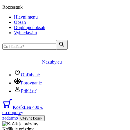
Rozcestník
Hlavní menu
Obsah
Doplňující obsah
Vyhledávání
Nazuby.eu
Obľúbené
Porovnanie
Prihlásiť
Košík
Len 400 €
do dopravy
zadarmo
Otevřít košík
Košík je prázdny
...