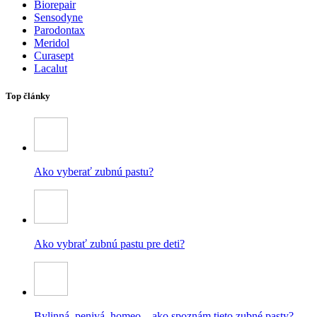
Biorepair
Sensodyne
Parodontax
Meridol
Curasept
Lacalut
Top články
Ako vyberať zubnú pastu?
Ako vybrať zubnú pastu pre deti?
Bylinná, penivá, homeo – ako spoznám tieto zubné pasty?