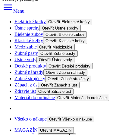
Menu
Elektrické kefky
Otevřít
Elektrické kefky
Ústne sprchy
Otevřít
Ústne sprchy
Bielenie zubov
Otevřít
Bielenie zubov
Klasické kefky
Otevřít
Klasické kefky
Medzizubie
Otevřít
Medzizubie
Zubné pasty
Otevřít
Zubné pasty
Ústne vody
Otevřít
Ústne vody
Detské produkty
Otevřít
Detské produkty
Zubné náhrady
Otevřít
Zubné náhrady
Zubné strojčeky
Otevřít
Zubné strojčeky
Zápach z úst
Otevřít
Zápach z úst
Zdravie úst
Otevřít
Zdravie úst
Materiál do ordinácie
Otevřít
Materiál do ordinácie
|
Všetko o nákupe
Otevřít
Všetko o nákupe
MAGAZÍN
Otevřít
MAGAZÍN