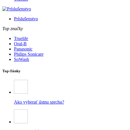
Príslušenstvo
Top značky
Truelife
Oral-B
Panasonic
Philips Sonicare
SoWash
Top články
Ako vyberať ústnu sprchu?