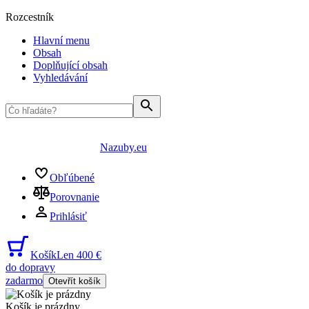
Rozcestník
Hlavní menu
Obsah
Doplňující obsah
Vyhledávání
Nazuby.eu
Obľúbené
Porovnanie
Prihlásiť
Košík
Len 400 €
do dopravy
zadarmo
Otevřít košík
Košík je prázdny
...