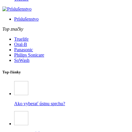
Príslušenstvo
Top značky
Truelife
Oral-B
Panasonic
Philips Sonicare
SoWash
Top články
Ako vyberať ústnu sprchu?