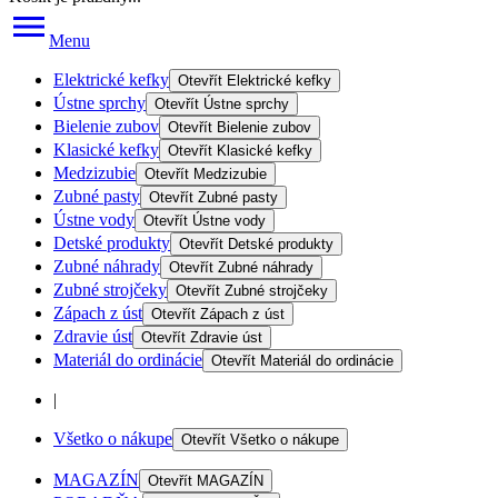
Menu
Elektrické kefky
Otevřít
Elektrické kefky
Ústne sprchy
Otevřít
Ústne sprchy
Bielenie zubov
Otevřít
Bielenie zubov
Klasické kefky
Otevřít
Klasické kefky
Medzizubie
Otevřít
Medzizubie
Zubné pasty
Otevřít
Zubné pasty
Ústne vody
Otevřít
Ústne vody
Detské produkty
Otevřít
Detské produkty
Zubné náhrady
Otevřít
Zubné náhrady
Zubné strojčeky
Otevřít
Zubné strojčeky
Zápach z úst
Otevřít
Zápach z úst
Zdravie úst
Otevřít
Zdravie úst
Materiál do ordinácie
Otevřít
Materiál do ordinácie
|
Všetko o nákupe
Otevřít
Všetko o nákupe
MAGAZÍN
Otevřít
MAGAZÍN