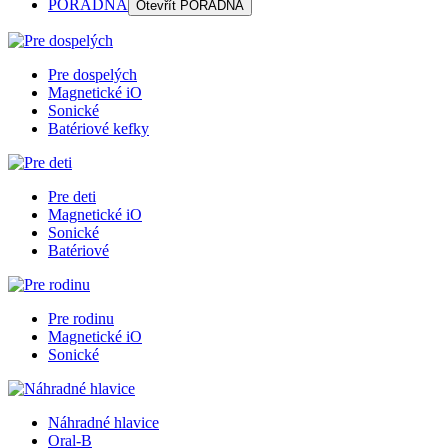
PORADŇA
Otevřít
PORADŇA
Pre dospelých
Magnetické iO
Sonické
Batériové kefky
Pre deti
Magnetické iO
Sonické
Batériové
Pre rodinu
Magnetické iO
Sonické
Náhradné hlavice
Oral-B