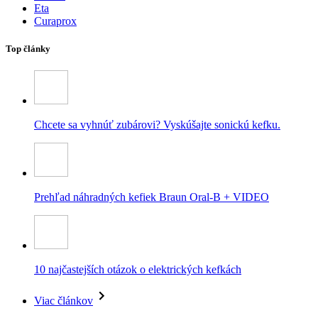
Eta
Curaprox
Top články
Chcete sa vyhnúť zubárovi? Vyskúšajte sonickú kefku.
Prehľad náhradných kefiek Braun Oral-B + VIDEO
10 najčastejších otázok o elektrických kefkách
Viac článkov