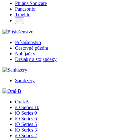
Philips Sonicare
Panasonic
Truelife
…
Príslušenstvo
Cestovné púzdra
Nabíjačky
Držiaky a stojančeky
Sanitizéry
Oral-B
iO Series 10
iO Series 9
iO Series 6
iO Series 5
iO Series 3
iO Series 2