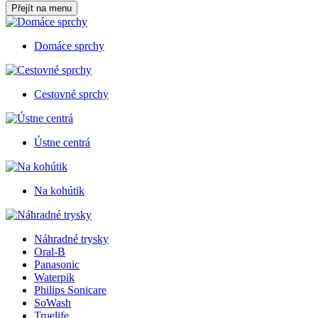
Přejít na menu
Domáce sprchy
Cestovné sprchy
Ústne centrá
Na kohútik
Náhradné trysky
Oral-B
Panasonic
Waterpik
Philips Sonicare
SoWash
Truelife