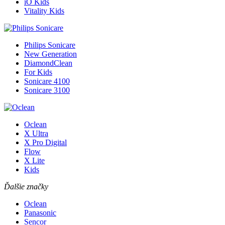
iO Kids
Vitality Kids
Philips Sonicare
New Generation
DiamondClean
For Kids
Sonicare 4100
Sonicare 3100
Oclean
X Ultra
X Pro Digital
Flow
X Lite
Kids
Ďalšie značky
Oclean
Panasonic
Sencor