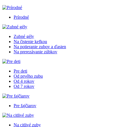
Prírodné
Zubné gély
Na čistenie kefkou
Na potieranie zubov a ďasien
Na prerezávanie zúbkov
Pre deti
Od prvého zubu
Od 4 rokov
Od 7 rokov
Pre fajčiarov
Na citlivé zuby