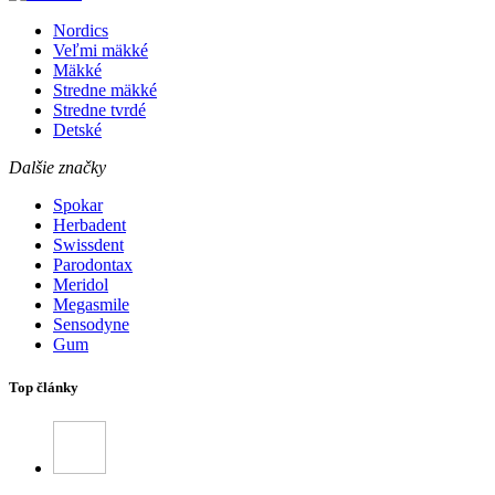
Nordics
Veľmi mäkké
Mäkké
Stredne mäkké
Stredne tvrdé
Detské
Dalšie značky
Spokar
Herbadent
Swissdent
Parodontax
Meridol
Megasmile
Sensodyne
Gum
Top články