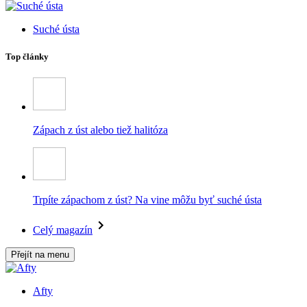
Suché ústa
Top články
Zápach z úst alebo tiež halitóza
Trpíte zápachom z úst? Na vine môžu byť suché ústa
Celý magazín
Přejít na menu
Afty