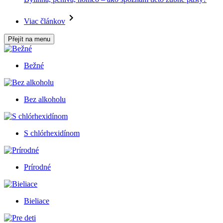
Viac článkov
Přejít na menu
Bežné
Bez alkoholu
S chlórhexidínom
Prírodné
Bieliace