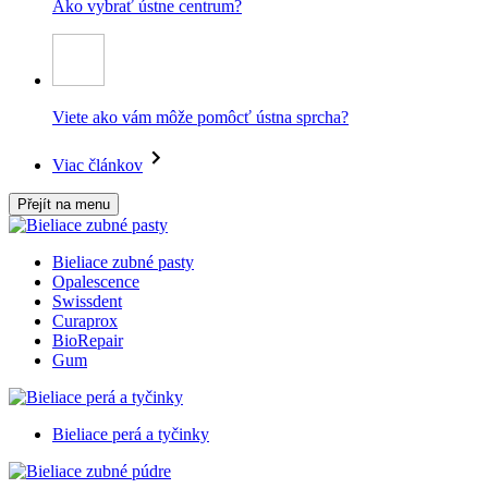
Ako vybrať ústne centrum?
Viete ako vám môže pomôcť ústna sprcha?
Viac článkov
Přejít na menu
Bieliace zubné pasty
Opalescence
Swissdent
Curaprox
BioRepair
Gum
Bieliace perá a tyčinky