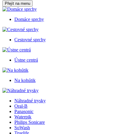
Přejít na menu
Domáce sprchy
Cestovné sprchy
Ústne centrá
Na kohútik
Náhradné trysky
Oral-B
Panasonic
Waterpik
Philips Sonicare
SoWash
Truelife