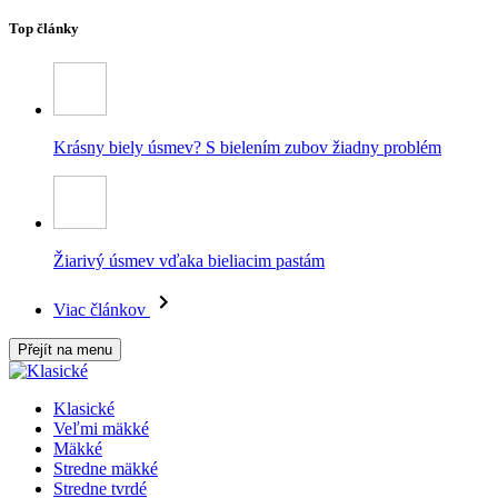
Top články
Krásny biely úsmev? S bielením zubov žiadny problém
Žiarivý úsmev vďaka bieliacim pastám
Viac článkov
Přejít na menu
Klasické
Veľmi mäkké
Mäkké
Stredne mäkké
Stredne tvrdé