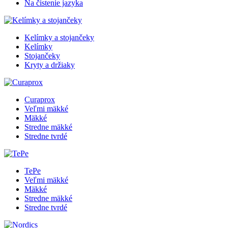
Na čistenie jazyka
Kelímky a stojančeky
Kelímky
Stojančeky
Kryty a držiaky
Curaprox
Veľmi mäkké
Mäkké
Stredne mäkké
Stredne tvrdé
TePe
Veľmi mäkké
Mäkké
Stredne mäkké
Stredne tvrdé