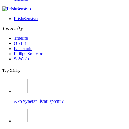
Príslušenstvo
Top značky
Truelife
Oral-B
Panasonic
Philips Sonicare
SoWash
Top články
Ako vyberať ústnu sprchu?