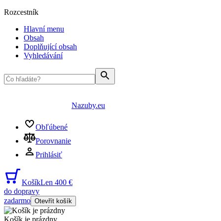
Rozcestník
Hlavní menu
Obsah
Doplňující obsah
Vyhledávání
Nazuby.eu
Obľúbené
Porovnanie
Prihlásiť
Košík
Len 400 €
do dopravy
zadarmo
Otevřít košík
Košík je prázdny
...