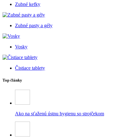
Zubné kefky
Zubné pasty a gély
Vosky
Čistiace tablety
Top články
Ako na sťaženú ústnu hygienu so strojčekom