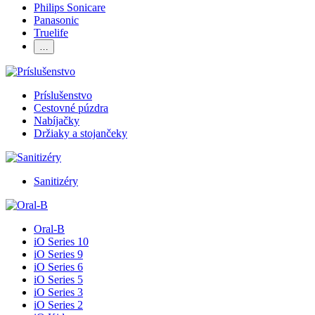
Philips Sonicare
Panasonic
Truelife
…
Príslušenstvo
Cestovné púzdra
Nabíjačky
Držiaky a stojančeky
Sanitizéry
Oral-B
iO Series 10
iO Series 9
iO Series 6
iO Series 5
iO Series 3
iO Series 2