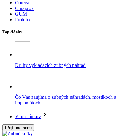
Corega
Curaprox
GUM
Protefix
Top články
Druhy vykladacích zubných náhrad
Čo Vás zaujíma o zubných náhradách, mostíkoch a
implantátoch
Viac článkov
Přejít na menu