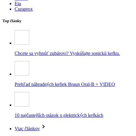
Eta
Curaprox
Top články
Chcete sa vyhnúť zubárovi? Vyskúšajte sonickú kefku.
Prehľad náhradných kefiek Braun Oral-B + VIDEO
10 najčastejších otázok o elektrických kefkách
Viac článkov