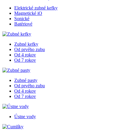
Elektrické zubné kefky
Magnetické iO
Sonické
Batériové
Zubné kefky
Od prvého zubu
Od 4 rokov
Od 7 rokov
Zubné pasty
Od prvého zubu
Od 4 rokov
Od 7 rokov
Ústne vody