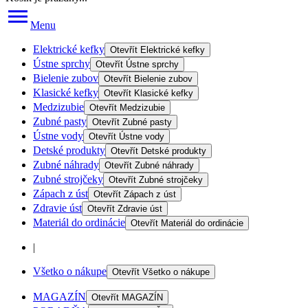
Menu
Elektrické kefky
Otevřít
Elektrické kefky
Ústne sprchy
Otevřít
Ústne sprchy
Bielenie zubov
Otevřít
Bielenie zubov
Klasické kefky
Otevřít
Klasické kefky
Medzizubie
Otevřít
Medzizubie
Zubné pasty
Otevřít
Zubné pasty
Ústne vody
Otevřít
Ústne vody
Detské produkty
Otevřít
Detské produkty
Zubné náhrady
Otevřít
Zubné náhrady
Zubné strojčeky
Otevřít
Zubné strojčeky
Zápach z úst
Otevřít
Zápach z úst
Zdravie úst
Otevřít
Zdravie úst
Materiál do ordinácie
Otevřít
Materiál do ordinácie
|
Všetko o nákupe
Otevřít
Všetko o nákupe
MAGAZÍN
Otevřít
MAGAZÍN