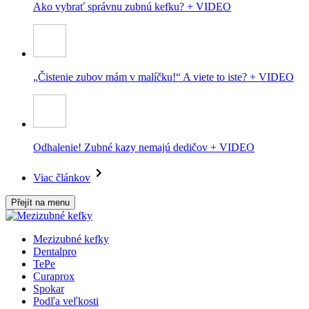
Ako vybrať správnu zubnú kefku? + VIDEO
„Čistenie zubov mám v malíčku!“ A viete to iste? + VIDEO
Odhalenie! Zubné kazy nemajú dedičov + VIDEO
Viac článkov
Přejít na menu
Mezizubné kefky
Dentalpro
TePe
Curaprox
Spokar
Podľa veľkosti