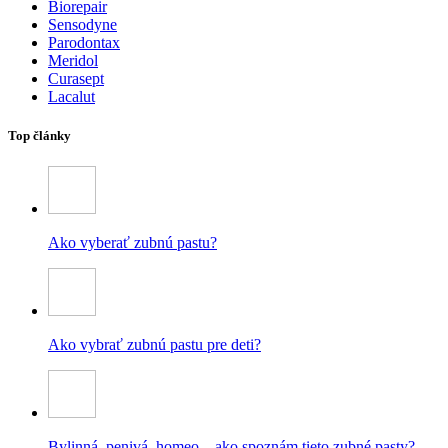
Biorepair
Sensodyne
Parodontax
Meridol
Curasept
Lacalut
Top články
Ako vyberať zubnú pastu?
Ako vybrať zubnú pastu pre deti?
Bylinná, penivá, homeo – ako spoznám tieto zubné pasty?