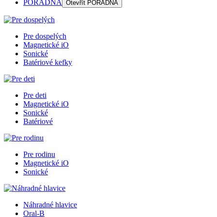
PORADŇA
Otevřít
PORADŇA
Pre dospelých
Magnetické iO
Sonické
Batériové kefky
Pre deti
Magnetické iO
Sonické
Batériové
Pre rodinu
Magnetické iO
Sonické
Náhradné hlavice
Oral-B