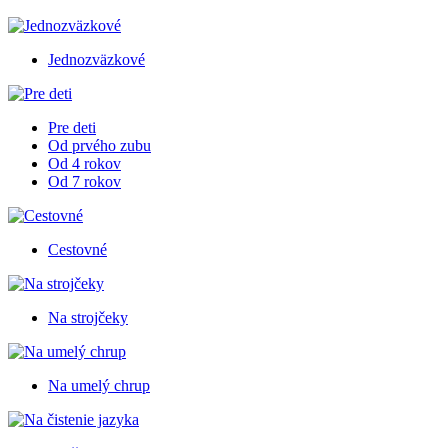
Jednozväzkové
Pre deti
Od prvého zubu
Od 4 rokov
Od 7 rokov
Cestovné
Na strojčeky
Na umelý chrup