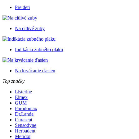
Pre deti
Na citlivé zuby
Indikácia zubného plaku
Na krvácanie ďasien
Top značky
Listerine
Elmex
GUM
Parodontax
Dr.Landa
Curasept
Sensodyne
Herbadent
Meridol