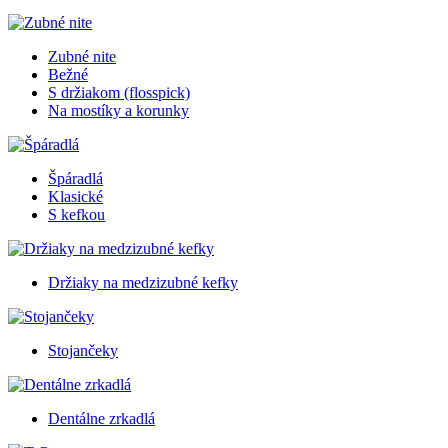
Zubné nite
Bežné
S držiakom (flosspick)
Na mostíky a korunky
Špáradlá
Klasické
S kefkou
Držiaky na medzizubné kefky
Stojančeky
Dentálne zrkadlá