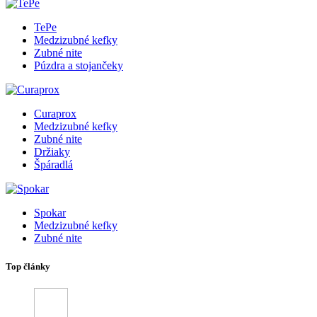
TePe
Medzizubné kefky
Zubné nite
Púzdra a stojančeky
Curaprox
Medzizubné kefky
Zubné nite
Držiaky
Špáradlá
Spokar
Medzizubné kefky
Zubné nite
Top články