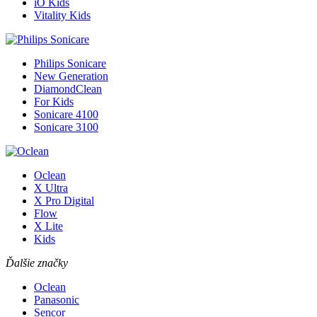
iO Kids
Vitality Kids
Philips Sonicare
New Generation
DiamondClean
For Kids
Sonicare 4100
Sonicare 3100
Oclean
X Ultra
X Pro Digital
Flow
X Lite
Kids
Ďalšie značky
Oclean
Panasonic
Sencor