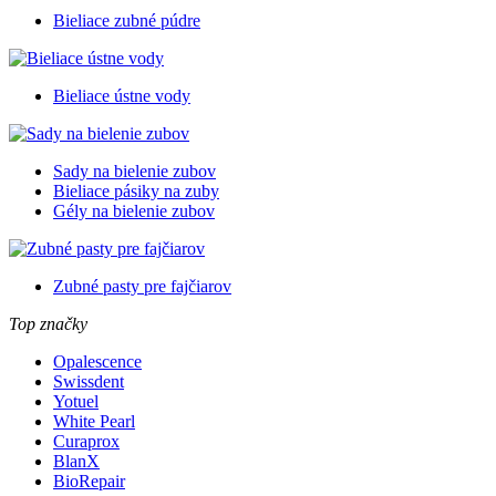
Bieliace zubné púdre
Bieliace ústne vody
Sady na bielenie zubov
Bieliace pásiky na zuby
Gély na bielenie zubov
Zubné pasty pre fajčiarov
Top značky
Opalescence
Swissdent
Yotuel
White Pearl
Curaprox
BlanX
BioRepair