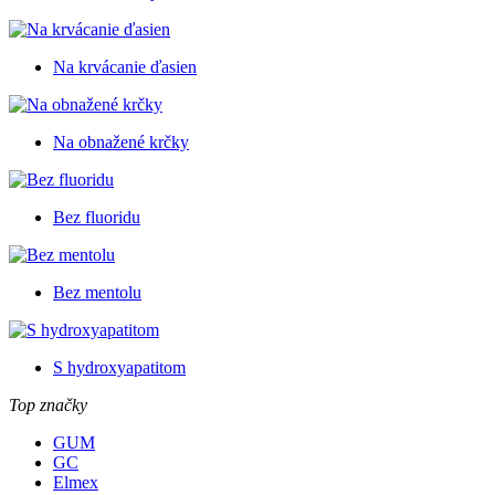
Na krvácanie ďasien
Na obnažené krčky
Bez fluoridu
Bez mentolu
S hydroxyapatitom
Top značky
GUM
GC
Elmex