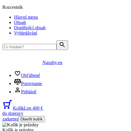
Rozcestník
Hlavní menu
Obsah
Doplňující obsah
Vyhledávání
Nazuby.eu
Obľúbené
Porovnanie
Prihlásiť
Košík
Len 400 €
do dopravy
zadarmo
Otevřít košík
Košík je prázdny
...