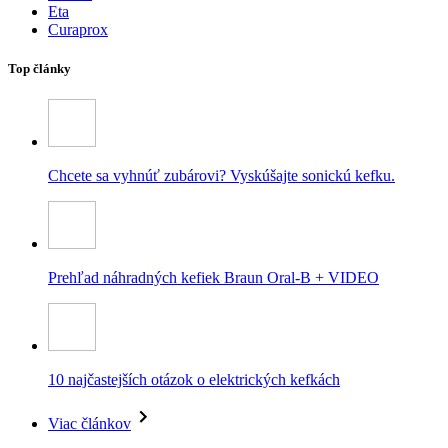
Eta
Curaprox
Top články
Chcete sa vyhnúť zubárovi? Vyskúšajte sonickú kefku.
Prehľad náhradných kefiek Braun Oral-B + VIDEO
10 najčastejších otázok o elektrických kefkách
Viac článkov