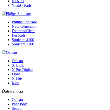
iO Kids
Vitality Kids
Philips Sonicare
New Generation
DiamondClean
For Kids
Sonicare 4100
Sonicare 3100
Oclean
X Ultra
X Pro Digital
Flow
X Lite
Kids
Ďalšie značky
Oclean
Panasonic
Sencor