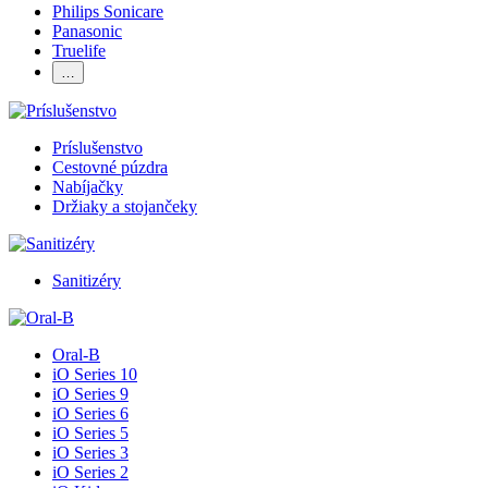
Philips Sonicare
Panasonic
Truelife
…
Príslušenstvo
Cestovné púzdra
Nabíjačky
Držiaky a stojančeky
Sanitizéry
Oral-B
iO Series 10
iO Series 9
iO Series 6
iO Series 5
iO Series 3
iO Series 2