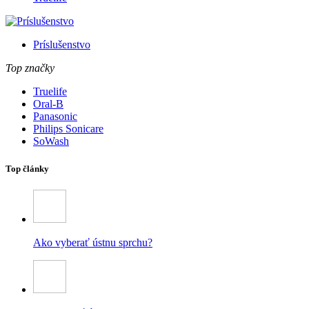
Príslušenstvo
Top značky
Truelife
Oral-B
Panasonic
Philips Sonicare
SoWash
Top články
Ako vyberať ústnu sprchu?