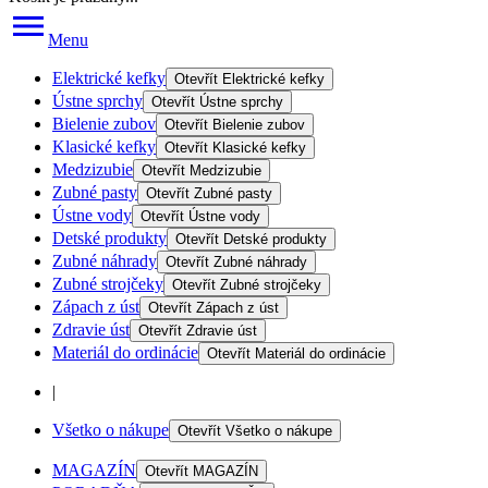
Menu
Elektrické kefky
Otevřít
Elektrické kefky
Ústne sprchy
Otevřít
Ústne sprchy
Bielenie zubov
Otevřít
Bielenie zubov
Klasické kefky
Otevřít
Klasické kefky
Medzizubie
Otevřít
Medzizubie
Zubné pasty
Otevřít
Zubné pasty
Ústne vody
Otevřít
Ústne vody
Detské produkty
Otevřít
Detské produkty
Zubné náhrady
Otevřít
Zubné náhrady
Zubné strojčeky
Otevřít
Zubné strojčeky
Zápach z úst
Otevřít
Zápach z úst
Zdravie úst
Otevřít
Zdravie úst
Materiál do ordinácie
Otevřít
Materiál do ordinácie
|
Všetko o nákupe
Otevřít
Všetko o nákupe
MAGAZÍN
Otevřít
MAGAZÍN