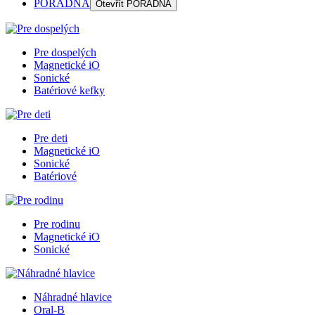
PORADŇA
Otevřít
PORADŇA
Pre dospelých
Magnetické iO
Sonické
Batériové kefky
Pre deti
Magnetické iO
Sonické
Batériové
Pre rodinu
Magnetické iO
Sonické
Náhradné hlavice
Oral-B