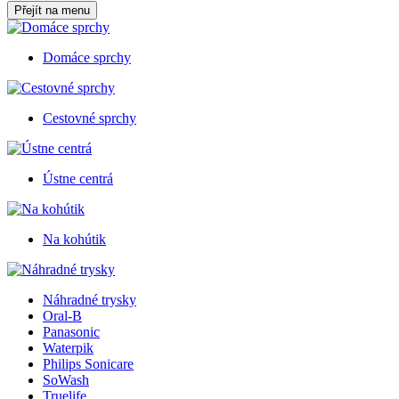
Přejít na menu
Domáce sprchy
Cestovné sprchy
Ústne centrá
Na kohútik
Náhradné trysky
Oral-B
Panasonic
Waterpik
Philips Sonicare
SoWash
Truelife