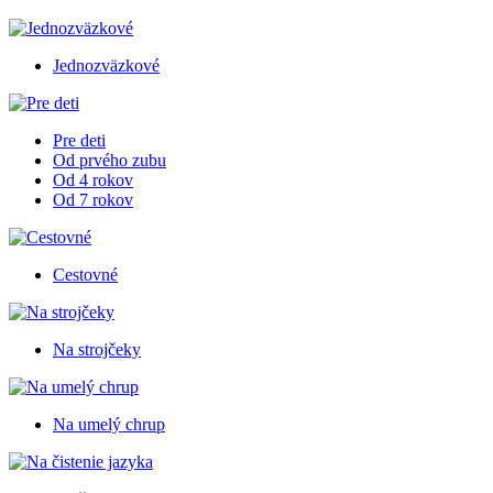
Jednozväzkové
Pre deti
Od prvého zubu
Od 4 rokov
Od 7 rokov
Cestovné
Na strojčeky
Na umelý chrup