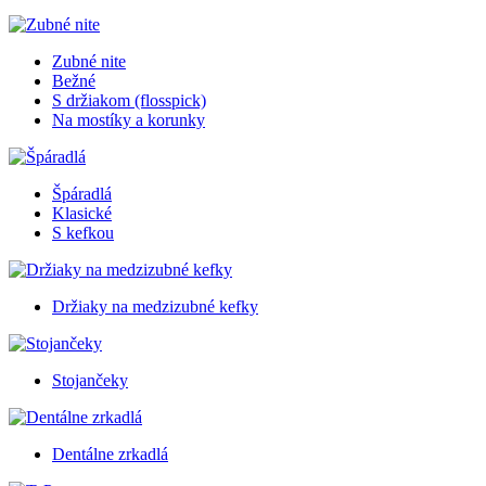
Zubné nite
Bežné
S držiakom (flosspick)
Na mostíky a korunky
Špáradlá
Klasické
S kefkou
Držiaky na medzizubné kefky
Stojančeky
Dentálne zrkadlá