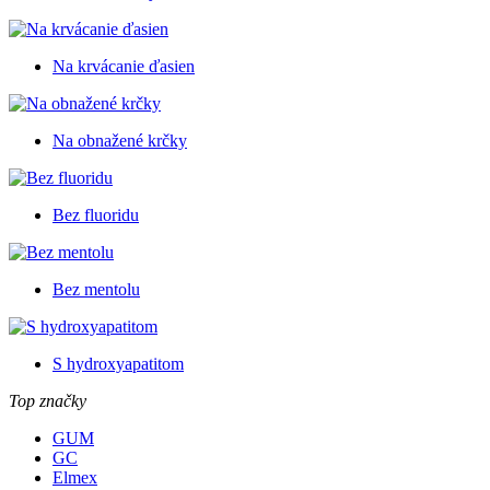
Na krvácanie ďasien
Na obnažené krčky
Bez fluoridu
Bez mentolu
S hydroxyapatitom
Top značky
GUM
GC
Elmex