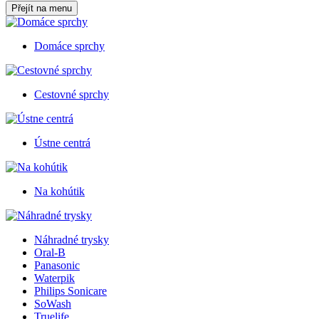
Přejít na menu
Domáce sprchy
Cestovné sprchy
Ústne centrá
Na kohútik
Náhradné trysky
Oral-B
Panasonic
Waterpik
Philips Sonicare
SoWash
Truelife