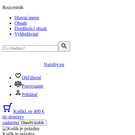
Rozcestník
Hlavní menu
Obsah
Doplňující obsah
Vyhledávání
Nazuby.eu
Obľúbené
Porovnanie
Prihlásiť
Košík
Len 400 €
do dopravy
zadarmo
Otevřít košík
Košík je prázdny
...