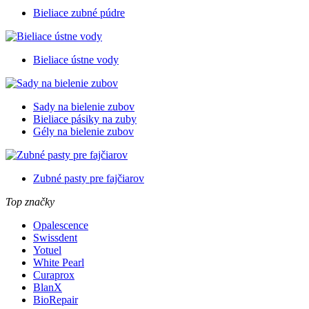
Bieliace zubné púdre
Bieliace ústne vody
Sady na bielenie zubov
Bieliace pásiky na zuby
Gély na bielenie zubov
Zubné pasty pre fajčiarov
Top značky
Opalescence
Swissdent
Yotuel
White Pearl
Curaprox
BlanX
BioRepair