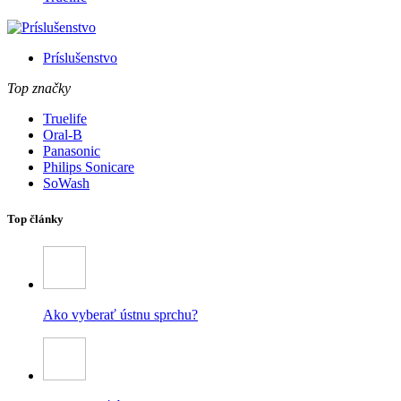
Príslušenstvo
Top značky
Truelife
Oral-B
Panasonic
Philips Sonicare
SoWash
Top články
Ako vyberať ústnu sprchu?