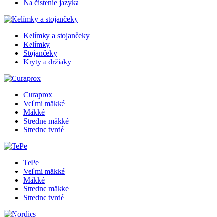
Na čistenie jazyka
Kelímky a stojančeky
Kelímky
Stojančeky
Kryty a držiaky
Curaprox
Veľmi mäkké
Mäkké
Stredne mäkké
Stredne tvrdé
TePe
Veľmi mäkké
Mäkké
Stredne mäkké
Stredne tvrdé