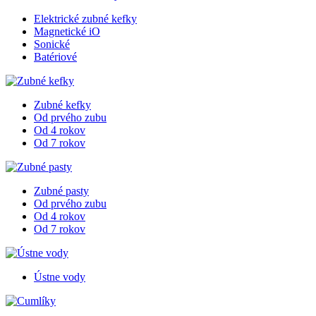
Elektrické zubné kefky
Magnetické iO
Sonické
Batériové
Zubné kefky
Od prvého zubu
Od 4 rokov
Od 7 rokov
Zubné pasty
Od prvého zubu
Od 4 rokov
Od 7 rokov
Ústne vody