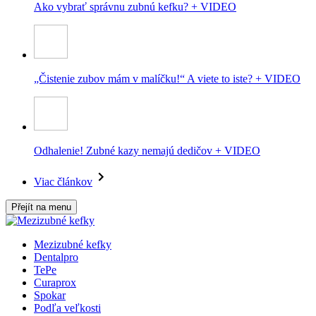
Ako vybrať správnu zubnú kefku? + VIDEO
„Čistenie zubov mám v malíčku!“ A viete to iste? + VIDEO
Odhalenie! Zubné kazy nemajú dedičov + VIDEO
Viac článkov
Přejít na menu
Mezizubné kefky
Dentalpro
TePe
Curaprox
Spokar
Podľa veľkosti