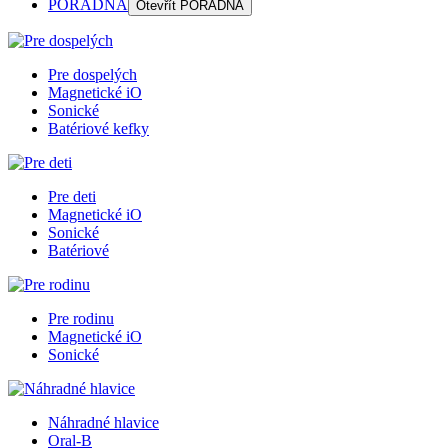
PORADŇA
Otevřít
PORADŇA
Pre dospelých
Magnetické iO
Sonické
Batériové kefky
Pre deti
Magnetické iO
Sonické
Batériové
Pre rodinu
Magnetické iO
Sonické
Náhradné hlavice
Oral-B