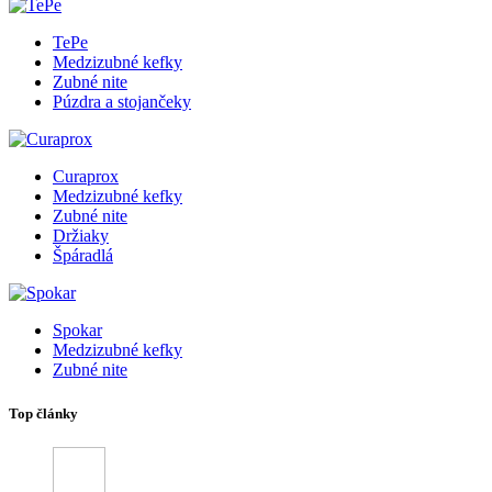
TePe
Medzizubné kefky
Zubné nite
Púzdra a stojančeky
Curaprox
Medzizubné kefky
Zubné nite
Držiaky
Špáradlá
Spokar
Medzizubné kefky
Zubné nite
Top články