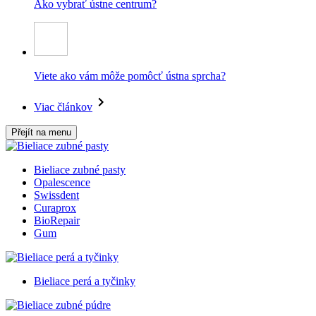
Ako vybrať ústne centrum?
Viete ako vám môže pomôcť ústna sprcha?
Viac článkov
Přejít na menu
Bieliace zubné pasty
Opalescence
Swissdent
Curaprox
BioRepair
Gum
Bieliace perá a tyčinky