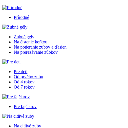
Prírodné
Zubné gély
Na čistenie kefkou
Na potieranie zubov a ďasien
Na prerezávanie zúbkov
Pre deti
Od prvého zubu
Od 4 rokov
Od 7 rokov
Pre fajčiarov
Na citlivé zuby