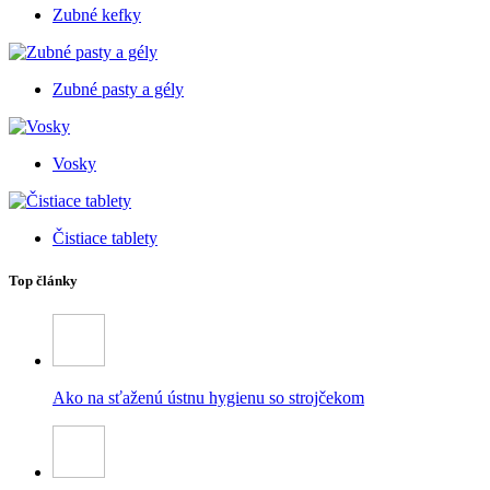
Zubné kefky
Zubné pasty a gély
Vosky
Čistiace tablety
Top články
Ako na sťaženú ústnu hygienu so strojčekom