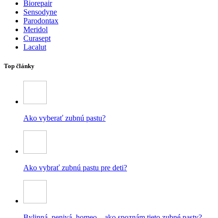
Biorepair
Sensodyne
Parodontax
Meridol
Curasept
Lacalut
Top články
Ako vyberať zubnú pastu?
Ako vybrať zubnú pastu pre deti?
Bylinná, penivá, homeo – ako spoznám tieto zubné pasty?