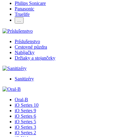
Philips Sonicare
Panasonic
Truelife
…
Príslušenstvo
Cestovné púzdra
Nabíjačky
Držiaky a stojančeky
Sanitizéry
Oral-B
iO Series 10
iO Series 9
iO Series 6
iO Series 5
iO Series 3
iO Series 2