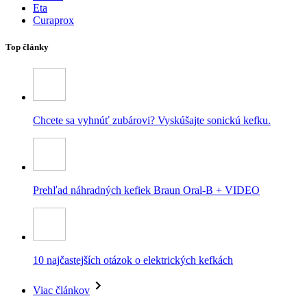
Eta
Curaprox
Top články
Chcete sa vyhnúť zubárovi? Vyskúšajte sonickú kefku.
Prehľad náhradných kefiek Braun Oral-B + VIDEO
10 najčastejších otázok o elektrických kefkách
Viac článkov