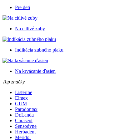
Pre deti
Na citlivé zuby
Indikácia zubného plaku
Na krvácanie ďasien
Top značky
Listerine
Elmex
GUM
Parodontax
Dr.Landa
Curasept
Sensodyne
Herbadent
Meridol