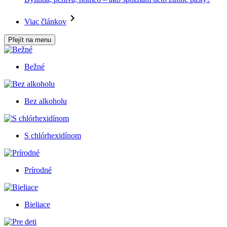
Viac článkov
Přejít na menu
Bežné
Bez alkoholu
S chlórhexidínom
Prírodné
Bieliace