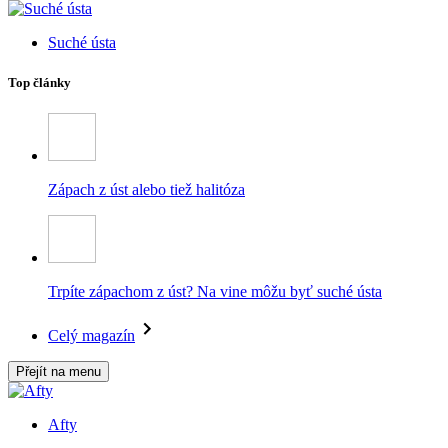
Suché ústa
Top články
Zápach z úst alebo tiež halitóza
Trpíte zápachom z úst? Na vine môžu byť suché ústa
Celý magazín
Přejít na menu
Afty