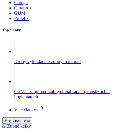
Corega
Curaprox
GUM
Protefix
Top články
Druhy vykladacích zubných náhrad
Čo Vás zaujíma o zubných náhradách, mostíkoch a
implantátoch
Viac článkov
Přejít na menu