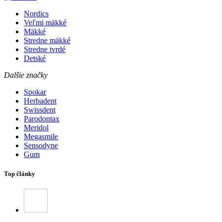
Nordics
Veľmi mäkké
Mäkké
Stredne mäkké
Stredne tvrdé
Detské
Dalšie značky
Spokar
Herbadent
Swissdent
Parodontax
Meridol
Megasmile
Sensodyne
Gum
Top články