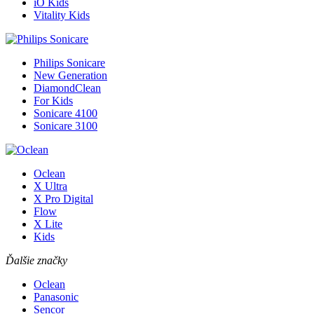
iO Kids
Vitality Kids
Philips Sonicare
New Generation
DiamondClean
For Kids
Sonicare 4100
Sonicare 3100
Oclean
X Ultra
X Pro Digital
Flow
X Lite
Kids
Ďalšie značky
Oclean
Panasonic
Sencor