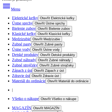
Menu
Elektrické kefky
Otevřít
Elektrické kefky
Ústne sprchy
Otevřít
Ústne sprchy
Bielenie zubov
Otevřít
Bielenie zubov
Klasické kefky
Otevřít
Klasické kefky
Medzizubie
Otevřít
Medzizubie
Zubné pasty
Otevřít
Zubné pasty
Ústne vody
Otevřít
Ústne vody
Detské produkty
Otevřít
Detské produkty
Zubné náhrady
Otevřít
Zubné náhrady
Zubné strojčeky
Otevřít
Zubné strojčeky
Zápach z úst
Otevřít
Zápach z úst
Zdravie úst
Otevřít
Zdravie úst
Materiál do ordinácie
Otevřít
Materiál do ordinácie
|
Všetko o nákupe
Otevřít
Všetko o nákupe
MAGAZÍN
Otevřít
MAGAZÍN