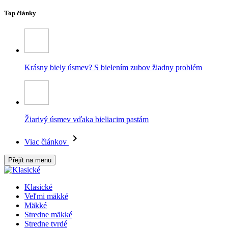
Top články
Krásny biely úsmev? S bielením zubov žiadny problém
Žiarivý úsmev vďaka bieliacim pastám
Viac článkov
Přejít na menu
Klasické
Veľmi mäkké
Mäkké
Stredne mäkké
Stredne tvrdé