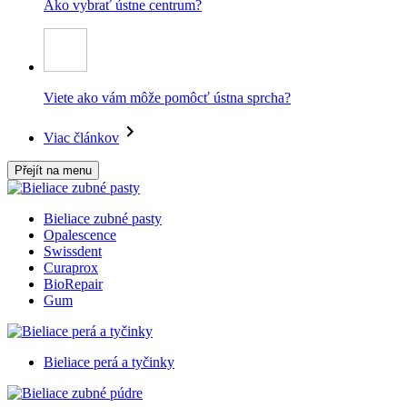
Ako vybrať ústne centrum?
Viete ako vám môže pomôcť ústna sprcha?
Viac článkov
Přejít na menu
Bieliace zubné pasty
Opalescence
Swissdent
Curaprox
BioRepair
Gum
Bieliace perá a tyčinky