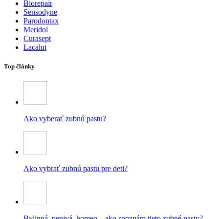
Biorepair
Sensodyne
Parodontax
Meridol
Curasept
Lacalut
Top články
Ako vyberať zubnú pastu?
Ako vybrať zubnú pastu pre deti?
Bylinná, penivá, homeo – ako spoznám tieto zubné pasty?