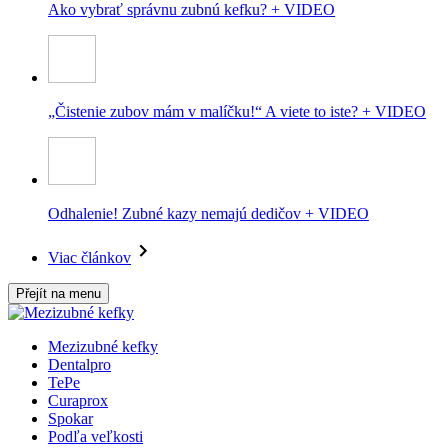
Ako vybrať správnu zubnú kefku? + VIDEO
„Čistenie zubov mám v malíčku!“ A viete to iste? + VIDEO
Odhalenie! Zubné kazy nemajú dedičov + VIDEO
Viac článkov
Přejít na menu
Mezizubné kefky
Dentalpro
TePe
Curaprox
Spokar
Podľa veľkosti