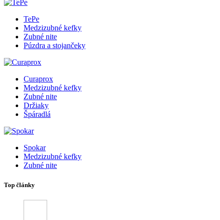
TePe
Medzizubné kefky
Zubné nite
Púzdra a stojančeky
Curaprox
Medzizubné kefky
Zubné nite
Držiaky
Špáradlá
Spokar
Medzizubné kefky
Zubné nite
Top články