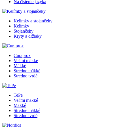
Na čistenie jazyka
Kelímky a stojančeky
Kelímky
Stojančeky
Kryty a držiaky
Curaprox
Veľmi mäkké
Mäkké
Stredne mäkké
Stredne tvrdé
TePe
Veľmi mäkké
Mäkké
Stredne mäkké
Stredne tvrdé