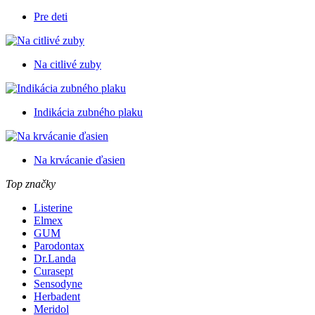
Pre deti
Na citlivé zuby
Indikácia zubného plaku
Na krvácanie ďasien
Top značky
Listerine
Elmex
GUM
Parodontax
Dr.Landa
Curasept
Sensodyne
Herbadent
Meridol