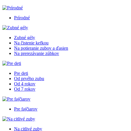
Prírodné
Zubné gély
Na čistenie kefkou
Na potieranie zubov a ďasien
Na prerezávanie zúbkov
Pre deti
Od prvého zubu
Od 4 rokov
Od 7 rokov
Pre fajčiarov
Na citlivé zuby