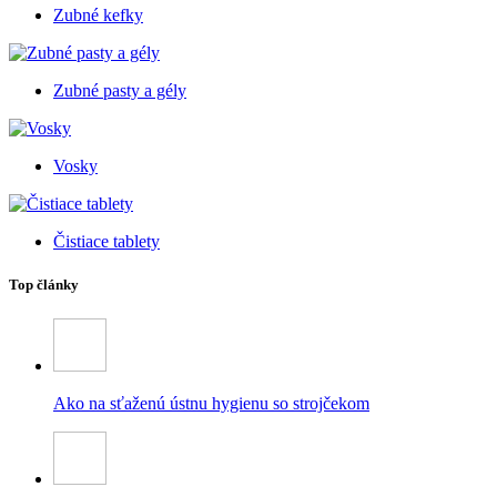
Zubné kefky
Zubné pasty a gély
Vosky
Čistiace tablety
Top články
Ako na sťaženú ústnu hygienu so strojčekom