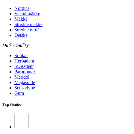
Nordics
Veľmi mäkké
Mäkké
Stredne mäkké
Stredne tvrdé
Detské
Dalšie značky
Spokar
Herbadent
Swissdent
Parodontax
Meridol
Megasmile
Sensodyne
Gum
Top články