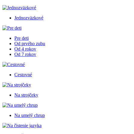
Jednozväzkové
Pre deti
Od prvého zubu
Od 4 rokov
Od 7 rokov
Cestovné
Na strojčeky
Na umelý chrup