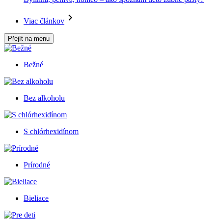
Viac článkov
Přejít na menu
Bežné
Bez alkoholu
S chlórhexidínom
Prírodné
Bieliace