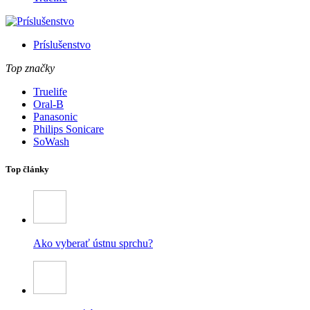
Príslušenstvo
Top značky
Truelife
Oral-B
Panasonic
Philips Sonicare
SoWash
Top články
Ako vyberať ústnu sprchu?