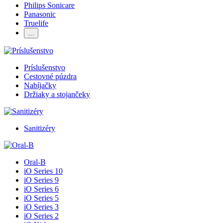
Philips Sonicare
Panasonic
Truelife
…
Príslušenstvo
Cestovné púzdra
Nabíjačky
Držiaky a stojančeky
Sanitizéry
Oral-B
iO Series 10
iO Series 9
iO Series 6
iO Series 5
iO Series 3
iO Series 2