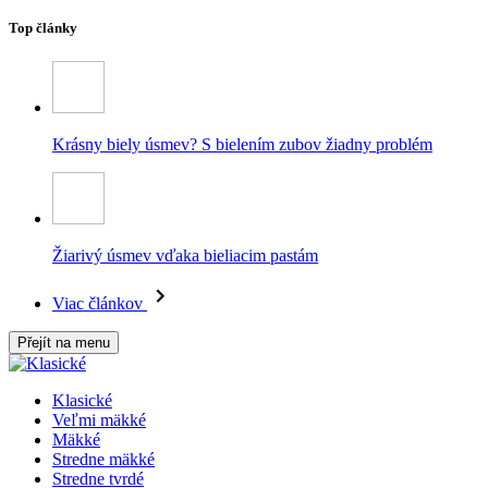
Top články
Krásny biely úsmev? S bielením zubov žiadny problém
Žiarivý úsmev vďaka bieliacim pastám
Viac článkov
Přejít na menu
Klasické
Veľmi mäkké
Mäkké
Stredne mäkké
Stredne tvrdé