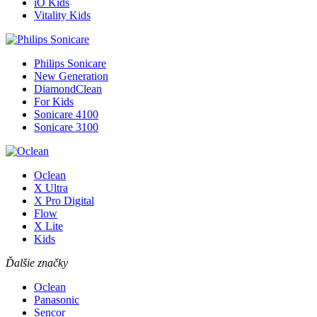
iO Kids
Vitality Kids
Philips Sonicare
New Generation
DiamondClean
For Kids
Sonicare 4100
Sonicare 3100
Oclean
X Ultra
X Pro Digital
Flow
X Lite
Kids
Ďalšie značky
Oclean
Panasonic
Sencor