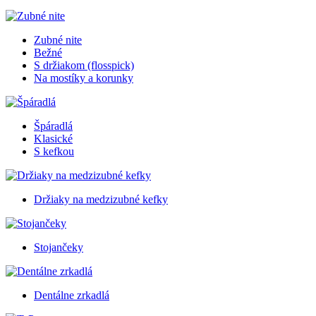
Zubné nite
Bežné
S držiakom (flosspick)
Na mostíky a korunky
Špáradlá
Klasické
S kefkou
Držiaky na medzizubné kefky
Stojančeky
Dentálne zrkadlá