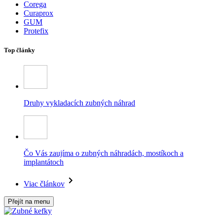
Corega
Curaprox
GUM
Protefix
Top články
Druhy vykladacích zubných náhrad
Čo Vás zaujíma o zubných náhradách, mostíkoch a
implantátoch
Viac článkov
Přejít na menu