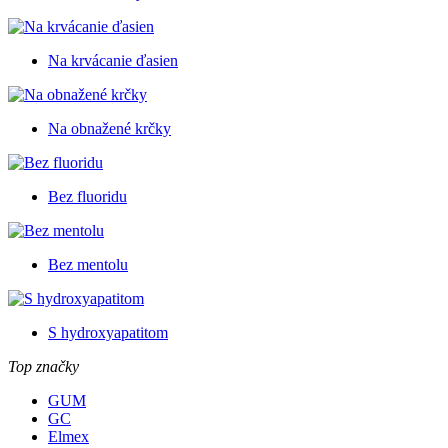
Na krvácanie ďasien
Na obnažené krčky
Bez fluoridu
Bez mentolu
S hydroxyapatitom
Top značky
GUM
GC
Elmex