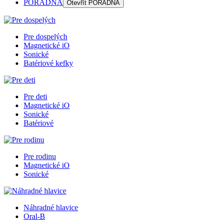
PORADŇA
Otevřít
PORADŇA
Pre dospelých
Magnetické iO
Sonické
Batériové kefky
Pre deti
Magnetické iO
Sonické
Batériové
Pre rodinu
Magnetické iO
Sonické
Náhradné hlavice
Oral-B