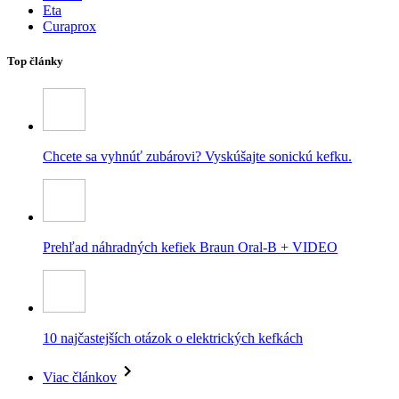
Eta
Curaprox
Top články
Chcete sa vyhnúť zubárovi? Vyskúšajte sonickú kefku.
Prehľad náhradných kefiek Braun Oral-B + VIDEO
10 najčastejších otázok o elektrických kefkách
Viac článkov