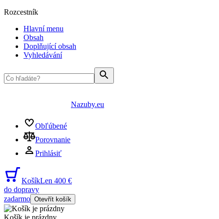
Rozcestník
Hlavní menu
Obsah
Doplňující obsah
Vyhledávání
Nazuby.eu
Obľúbené
Porovnanie
Prihlásiť
Košík
Len 400 €
do dopravy
zadarmo
Otevřít košík
Košík je prázdny
...