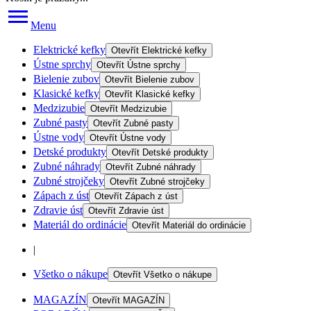
Menu
Elektrické kefky
Otevřít
Elektrické kefky
Ústne sprchy
Otevřít
Ústne sprchy
Bielenie zubov
Otevřít
Bielenie zubov
Klasické kefky
Otevřít
Klasické kefky
Medzizubie
Otevřít
Medzizubie
Zubné pasty
Otevřít
Zubné pasty
Ústne vody
Otevřít
Ústne vody
Detské produkty
Otevřít
Detské produkty
Zubné náhrady
Otevřít
Zubné náhrady
Zubné strojčeky
Otevřít
Zubné strojčeky
Zápach z úst
Otevřít
Zápach z úst
Zdravie úst
Otevřít
Zdravie úst
Materiál do ordinácie
Otevřít
Materiál do ordinácie
|
Všetko o nákupe
Otevřít
Všetko o nákupe
MAGAZÍN
Otevřít
MAGAZÍN