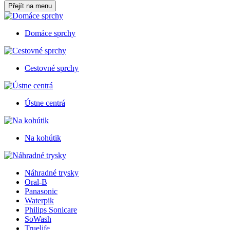
Přejít na menu
Domáce sprchy
Cestovné sprchy
Ústne centrá
Na kohútik
Náhradné trysky
Oral-B
Panasonic
Waterpik
Philips Sonicare
SoWash
Truelife