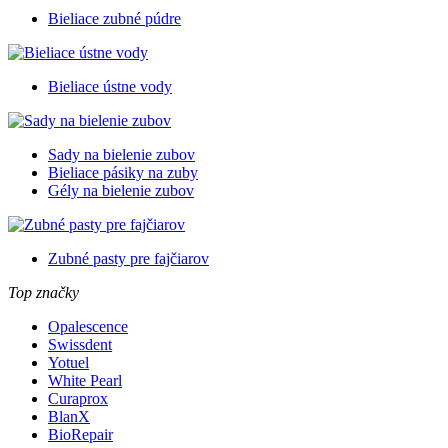
Bieliace zubné púdre
Bieliace ústne vody
Sady na bielenie zubov
Bieliace pásiky na zuby
Gély na bielenie zubov
Zubné pasty pre fajčiarov
Top značky
Opalescence
Swissdent
Yotuel
White Pearl
Curaprox
BlanX
BioRepair