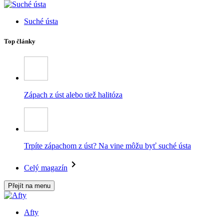
Suché ústa
Top články
Zápach z úst alebo tiež halitóza
Trpíte zápachom z úst? Na vine môžu byť suché ústa
Celý magazín
Přejít na menu
Afty