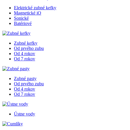
Elektrické zubné kefky
Magnetické iO
Sonické
Batériové
Zubné kefky
Od prvého zubu
Od 4 rokov
Od 7 rokov
Zubné pasty
Od prvého zubu
Od 4 rokov
Od 7 rokov
Ústne vody