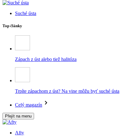
Suché ústa
Top články
Zápach z úst alebo tiež halitóza
Trpíte zápachom z úst? Na vine môžu byť suché ústa
Celý magazín
Přejít na menu
Afty