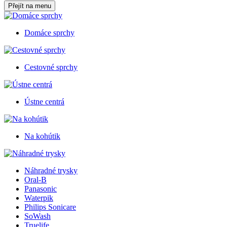
Přejít na menu
Domáce sprchy
Cestovné sprchy
Ústne centrá
Na kohútik
Náhradné trysky
Oral-B
Panasonic
Waterpik
Philips Sonicare
SoWash
Truelife