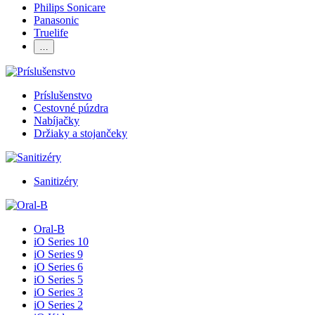
Philips Sonicare
Panasonic
Truelife
…
Príslušenstvo
Cestovné púzdra
Nabíjačky
Držiaky a stojančeky
Sanitizéry
Oral-B
iO Series 10
iO Series 9
iO Series 6
iO Series 5
iO Series 3
iO Series 2