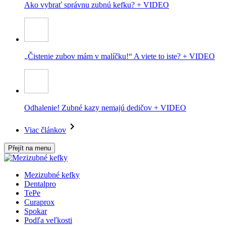
Ako vybrať správnu zubnú kefku? + VIDEO
„Čistenie zubov mám v malíčku!“ A viete to iste? + VIDEO
Odhalenie! Zubné kazy nemajú dedičov + VIDEO
Viac článkov
Přejít na menu
Mezizubné kefky
Dentalpro
TePe
Curaprox
Spokar
Podľa veľkosti