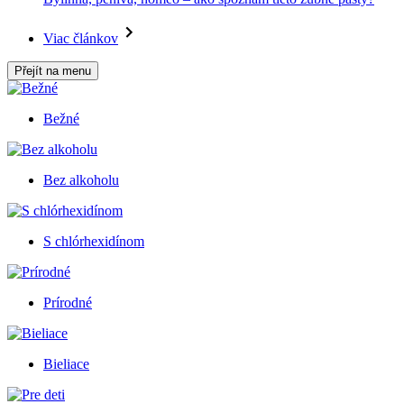
Viac článkov
Přejít na menu
Bežné
Bez alkoholu
S chlórhexidínom
Prírodné
Bieliace