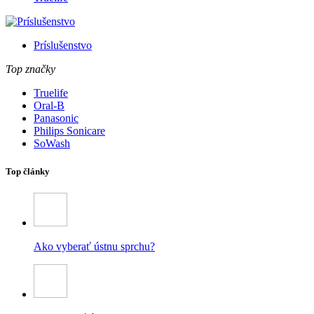
Príslušenstvo
Top značky
Truelife
Oral-B
Panasonic
Philips Sonicare
SoWash
Top články
Ako vyberať ústnu sprchu?