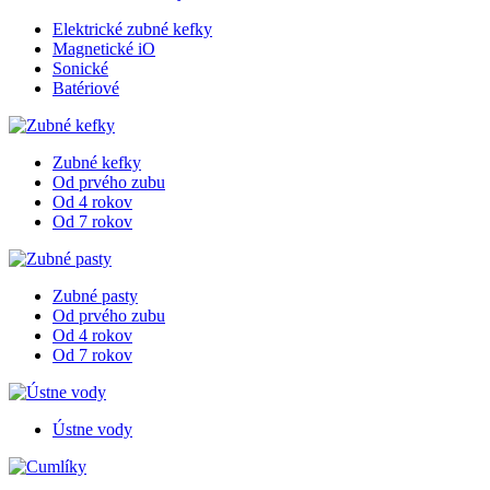
Elektrické zubné kefky
Magnetické iO
Sonické
Batériové
Zubné kefky
Od prvého zubu
Od 4 rokov
Od 7 rokov
Zubné pasty
Od prvého zubu
Od 4 rokov
Od 7 rokov
Ústne vody