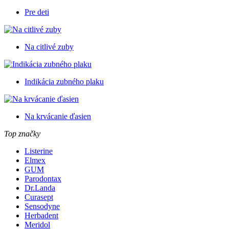
Pre deti
Na citlivé zuby
Indikácia zubného plaku
Na krvácanie ďasien
Top značky
Listerine
Elmex
GUM
Parodontax
Dr.Landa
Curasept
Sensodyne
Herbadent
Meridol