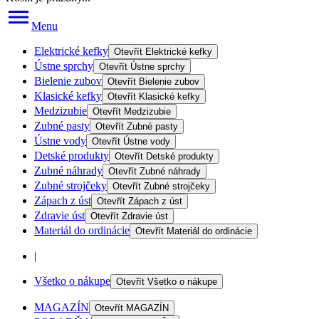
Menu
Elektrické kefky
Otevřít
Elektrické kefky
Ústne sprchy
Otevřít
Ústne sprchy
Bielenie zubov
Otevřít
Bielenie zubov
Klasické kefky
Otevřít
Klasické kefky
Medzizubie
Otevřít
Medzizubie
Zubné pasty
Otevřít
Zubné pasty
Ústne vody
Otevřít
Ústne vody
Detské produkty
Otevřít
Detské produkty
Zubné náhrady
Otevřít
Zubné náhrady
Zubné strojčeky
Otevřít
Zubné strojčeky
Zápach z úst
Otevřít
Zápach z úst
Zdravie úst
Otevřít
Zdravie úst
Materiál do ordinácie
Otevřít
Materiál do ordinácie
|
Všetko o nákupe
Otevřít
Všetko o nákupe
MAGAZÍN
Otevřít
MAGAZÍN