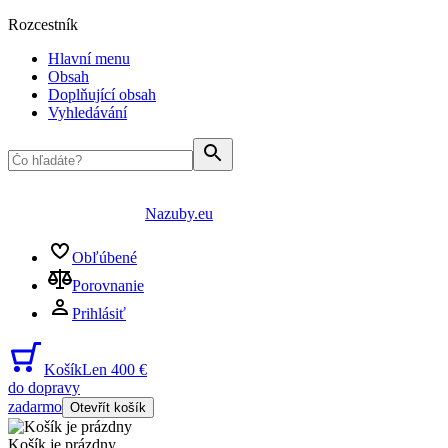
Rozcestník
Hlavní menu
Obsah
Doplňující obsah
Vyhledávání
Nazuby.eu
Obľúbené
Porovnanie
Prihlásiť
Košík
Len 400 €
do dopravy
zadarmo
Otevřít košík
Košík je prázdny
...