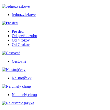
Jednozväzkové
Pre deti
Od prvého zubu
Od 4 rokov
Od 7 rokov
Cestovné
Na strojčeky
Na umelý chrup