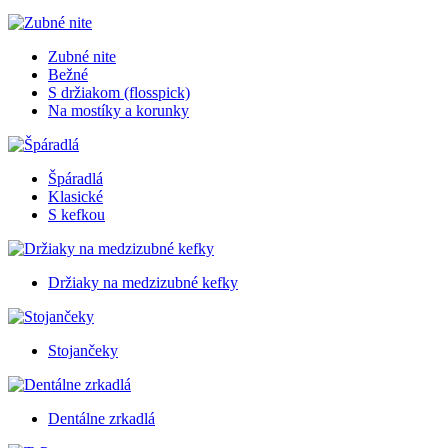
Zubné nite
Bežné
S držiakom (flosspick)
Na mostíky a korunky
Špáradlá
Klasické
S kefkou
Držiaky na medzizubné kefky
Stojančeky
Dentálne zrkadlá