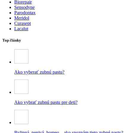
Biorepair
Sensodyne
Parodontax
Meridol
Curasept
Lacalut
Top články
Ako vyberať zubnú pastu?
Ako vybrať zubnú pastu pre deti?
Bylinná, penivá, homeo – ako spoznám tieto zubné pasty?