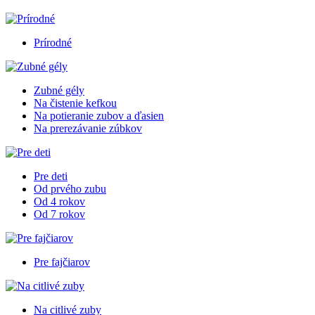
Prírodné
Zubné gély
Na čistenie kefkou
Na potieranie zubov a ďasien
Na prerezávanie zúbkov
Pre deti
Od prvého zubu
Od 4 rokov
Od 7 rokov
Pre fajčiarov
Na citlivé zuby