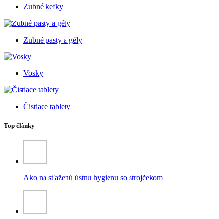
Zubné kefky
Zubné pasty a gély
Vosky
Čistiace tablety
Top články
Ako na sťaženú ústnu hygienu so strojčekom