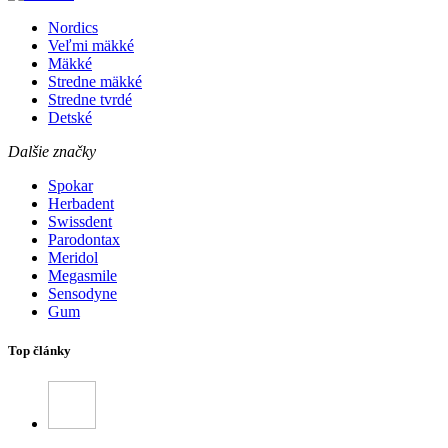
Nordics
Veľmi mäkké
Mäkké
Stredne mäkké
Stredne tvrdé
Detské
Dalšie značky
Spokar
Herbadent
Swissdent
Parodontax
Meridol
Megasmile
Sensodyne
Gum
Top články