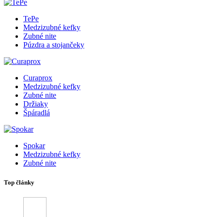
TePe
Medzizubné kefky
Zubné nite
Púzdra a stojančeky
Curaprox
Medzizubné kefky
Zubné nite
Držiaky
Špáradlá
Spokar
Medzizubné kefky
Zubné nite
Top články