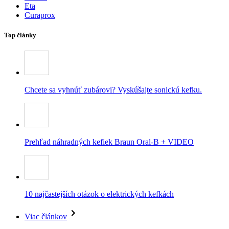
Eta
Curaprox
Top články
Chcete sa vyhnúť zubárovi? Vyskúšajte sonickú kefku.
Prehľad náhradných kefiek Braun Oral-B + VIDEO
10 najčastejších otázok o elektrických kefkách
Viac článkov