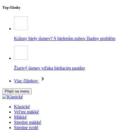
Top články
Krásny biely úsmev? S bielením zubov žiadny problém
Žiarivý úsmev vďaka bieliacim pastám
Viac článkov
Přejít na menu
Klasické
Veľmi mäkké
Mäkké
Stredne mäkké
Stredne tvrdé