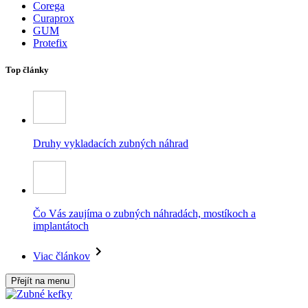
Corega
Curaprox
GUM
Protefix
Top články
Druhy vykladacích zubných náhrad
Čo Vás zaujíma o zubných náhradách, mostíkoch a
implantátoch
Viac článkov
Přejít na menu