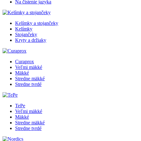
Na čistenie jazyka
Kelímky a stojančeky
Kelímky
Stojančeky
Kryty a držiaky
Curaprox
Veľmi mäkké
Mäkké
Stredne mäkké
Stredne tvrdé
TePe
Veľmi mäkké
Mäkké
Stredne mäkké
Stredne tvrdé