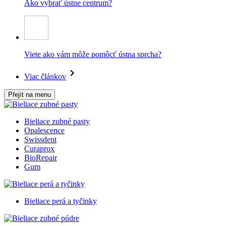
Ako vybrať ústne centrum?
Viete ako vám môže pomôcť ústna sprcha?
Viac článkov
Přejít na menu
Bieliace zubné pasty
Opalescence
Swissdent
Curaprox
BioRepair
Gum
Bieliace perá a tyčinky