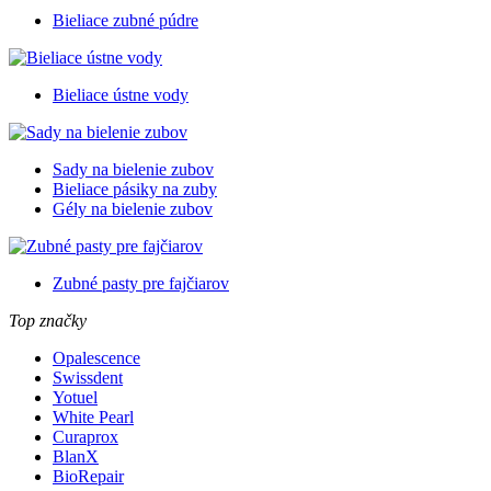
Bieliace zubné púdre
Bieliace ústne vody
Sady na bielenie zubov
Bieliace pásiky na zuby
Gély na bielenie zubov
Zubné pasty pre fajčiarov
Top značky
Opalescence
Swissdent
Yotuel
White Pearl
Curaprox
BlanX
BioRepair