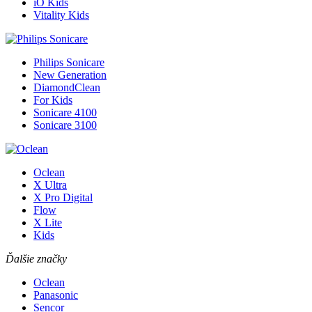
iO Kids
Vitality Kids
Philips Sonicare
New Generation
DiamondClean
For Kids
Sonicare 4100
Sonicare 3100
Oclean
X Ultra
X Pro Digital
Flow
X Lite
Kids
Ďalšie značky
Oclean
Panasonic
Sencor