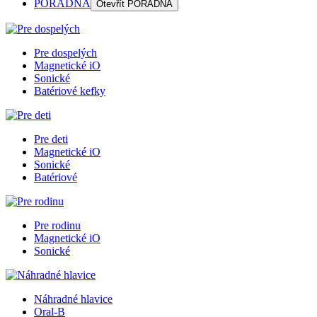
PORADŇA
Otevřít
PORADŇA
Pre dospelých
Magnetické iO
Sonické
Batériové kefky
Pre deti
Magnetické iO
Sonické
Batériové
Pre rodinu
Magnetické iO
Sonické
Náhradné hlavice
Oral-B