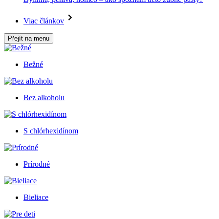
Viac článkov
Přejít na menu
Bežné
Bez alkoholu
S chlórhexidínom
Prírodné
Bieliace