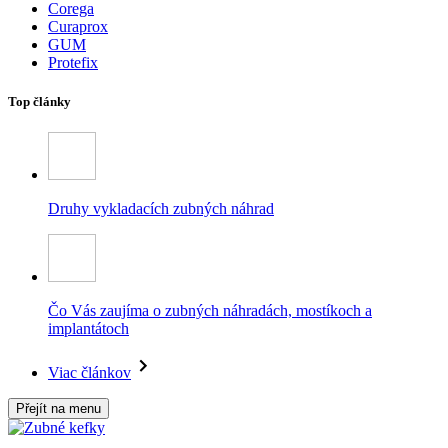
Corega
Curaprox
GUM
Protefix
Top články
Druhy vykladacích zubných náhrad
Čo Vás zaujíma o zubných náhradách, mostíkoch a
implantátoch
Viac článkov
Přejít na menu