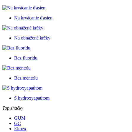
Na krvácanie ďasien
Na obnažené krčky
Bez fluoridu
Bez mentolu
S hydroxyapatitom
Top značky
GUM
GC
Elmex