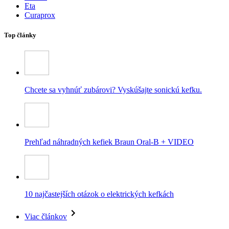
Eta
Curaprox
Top články
Chcete sa vyhnúť zubárovi? Vyskúšajte sonickú kefku.
Prehľad náhradných kefiek Braun Oral-B + VIDEO
10 najčastejších otázok o elektrických kefkách
Viac článkov