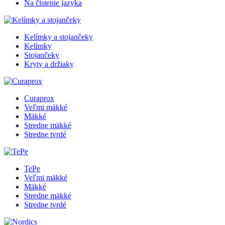
Na čistenie jazyka
Kelímky a stojančeky
Kelímky
Stojančeky
Kryty a držiaky
Curaprox
Veľmi mäkké
Mäkké
Stredne mäkké
Stredne tvrdé
TePe
Veľmi mäkké
Mäkké
Stredne mäkké
Stredne tvrdé