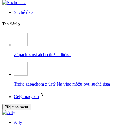
Suché ústa
Top články
Zápach z úst alebo tiež halitóza
Trpíte zápachom z úst? Na vine môžu byť suché ústa
Celý magazín
Přejít na menu
Afty