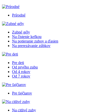
Prírodné
Zubné gély
Na čistenie kefkou
Na potieranie zubov a ďasien
Na prerezávanie zúbkov
Pre deti
Od prvého zubu
Od 4 rokov
Od 7 rokov
Pre fajčiarov
Na citlivé zuby