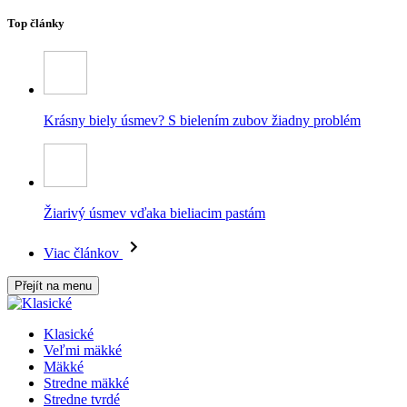
Top články
Krásny biely úsmev? S bielením zubov žiadny problém
Žiarivý úsmev vďaka bieliacim pastám
Viac článkov
Přejít na menu
Klasické
Veľmi mäkké
Mäkké
Stredne mäkké
Stredne tvrdé