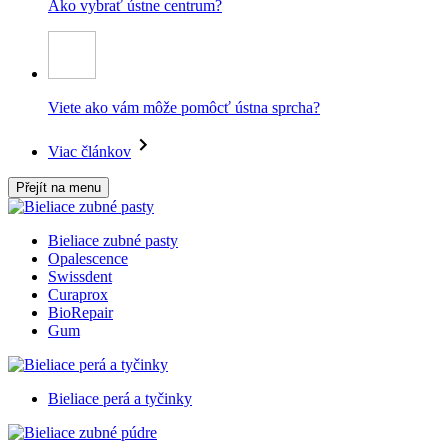
Ako vybrať ústne centrum?
Viete ako vám môže pomôcť ústna sprcha?
Viac článkov
Přejít na menu
Bieliace zubné pasty
Opalescence
Swissdent
Curaprox
BioRepair
Gum
Bieliace perá a tyčinky