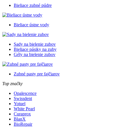
Bieliace zubné púdre
Bieliace ústne vody
Sady na bielenie zubov
Bieliace pásiky na zuby
Gély na bielenie zubov
Zubné pasty pre fajčiarov
Top značky
Opalescence
Swissdent
Yotuel
White Pearl
Curaprox
BlanX
BioRepair