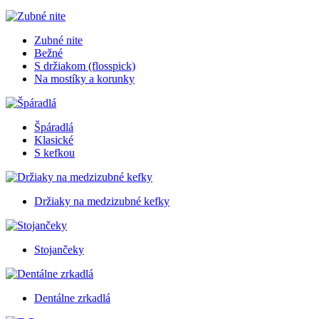
Zubné nite
Bežné
S držiakom (flosspick)
Na mostíky a korunky
Špáradlá
Klasické
S kefkou
Držiaky na medzizubné kefky
Stojančeky
Dentálne zrkadlá