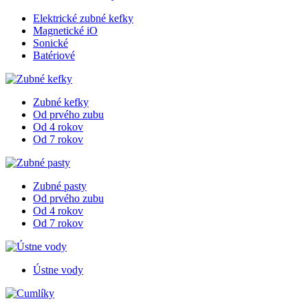
Elektrické zubné kefky
Magnetické iO
Sonické
Batériové
Zubné kefky
Od prvého zubu
Od 4 rokov
Od 7 rokov
Zubné pasty
Od prvého zubu
Od 4 rokov
Od 7 rokov
Ústne vody