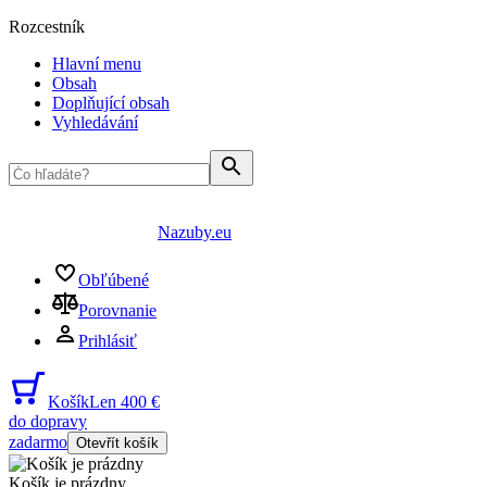
Rozcestník
Hlavní menu
Obsah
Doplňující obsah
Vyhledávání
Nazuby.eu
Obľúbené
Porovnanie
Prihlásiť
Košík
Len 400 €
do dopravy
zadarmo
Otevřít košík
Košík je prázdny
...