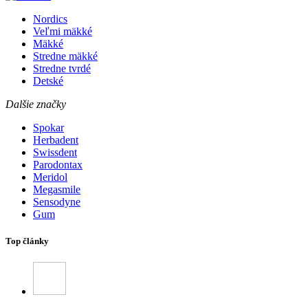
Nordics
Veľmi mäkké
Mäkké
Stredne mäkké
Stredne tvrdé
Detské
Dalšie značky
Spokar
Herbadent
Swissdent
Parodontax
Meridol
Megasmile
Sensodyne
Gum
Top články