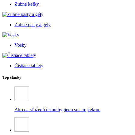
Zubné kefky
Zubné pasty a gély
Vosky
Čistiace tablety
Top články
Ako na sťaženú ústnu hygienu so strojčekom