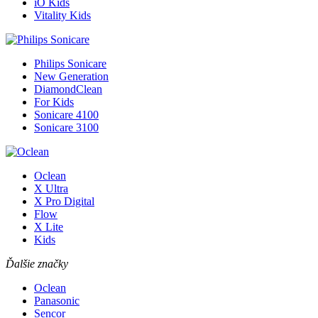
iO Kids
Vitality Kids
Philips Sonicare
New Generation
DiamondClean
For Kids
Sonicare 4100
Sonicare 3100
Oclean
X Ultra
X Pro Digital
Flow
X Lite
Kids
Ďalšie značky
Oclean
Panasonic
Sencor