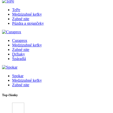
TePe
Medzizubné kefky
Zubné nite
Púzdra a stojančeky
Curaprox
Medzizubné kefky
Zubné nite
Držiaky
Špáradlá
Spokar
Medzizubné kefky
Zubné nite
Top články