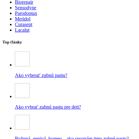
Biorepair
Sensodyne
Parodontax
Meridol
Curasept
Lacalut
Top články
Ako vyberať zubnú pastu?
Ako vybrať zubnú pastu pre deti?
Bylinná, penivá, homeo – ako spoznám tieto zubné pasty?