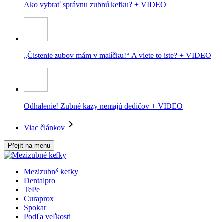
Ako vybrať správnu zubnú kefku? + VIDEO
„Čistenie zubov mám v malíčku!“ A viete to iste? + VIDEO
Odhalenie! Zubné kazy nemajú dedičov + VIDEO
Viac článkov
Přejít na menu
Mezizubné kefky
Dentalpro
TePe
Curaprox
Spokar
Podľa veľkosti