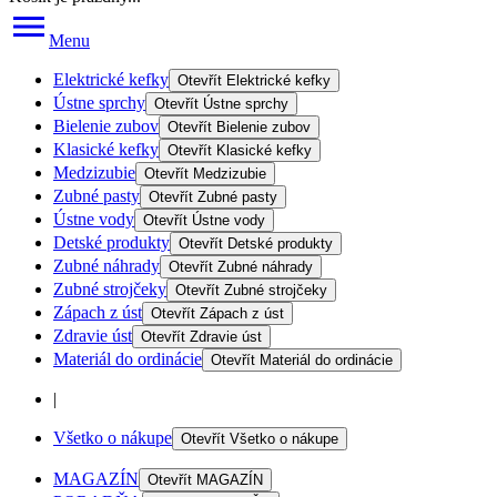
Menu
Elektrické kefky
Otevřít
Elektrické kefky
Ústne sprchy
Otevřít
Ústne sprchy
Bielenie zubov
Otevřít
Bielenie zubov
Klasické kefky
Otevřít
Klasické kefky
Medzizubie
Otevřít
Medzizubie
Zubné pasty
Otevřít
Zubné pasty
Ústne vody
Otevřít
Ústne vody
Detské produkty
Otevřít
Detské produkty
Zubné náhrady
Otevřít
Zubné náhrady
Zubné strojčeky
Otevřít
Zubné strojčeky
Zápach z úst
Otevřít
Zápach z úst
Zdravie úst
Otevřít
Zdravie úst
Materiál do ordinácie
Otevřít
Materiál do ordinácie
|
Všetko o nákupe
Otevřít
Všetko o nákupe
MAGAZÍN
Otevřít
MAGAZÍN