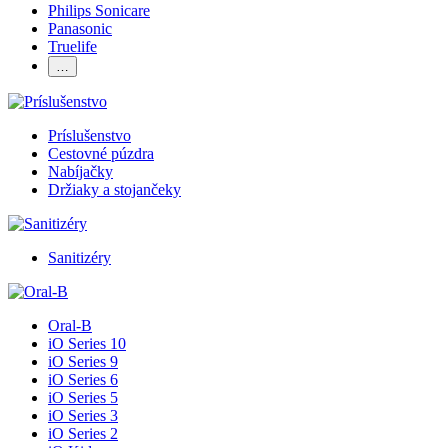
Philips Sonicare
Panasonic
Truelife
…
Príslušenstvo
Cestovné púzdra
Nabíjačky
Držiaky a stojančeky
Sanitizéry
Oral-B
iO Series 10
iO Series 9
iO Series 6
iO Series 5
iO Series 3
iO Series 2