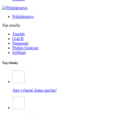
Príslušenstvo
Top značky
Truelife
Oral-B
Panasonic
Philips Sonicare
SoWash
Top články
Ako vyberať ústnu sprchu?