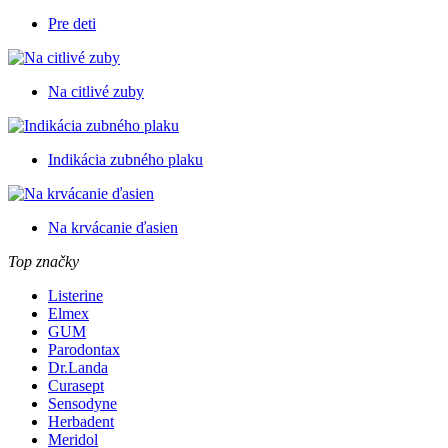
Pre deti
Na citlivé zuby
Indikácia zubného plaku
Na krvácanie ďasien
Top značky
Listerine
Elmex
GUM
Parodontax
Dr.Landa
Curasept
Sensodyne
Herbadent
Meridol