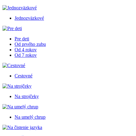
Jednozväzkové
Pre deti
Od prvého zubu
Od 4 rokov
Od 7 rokov
Cestovné
Na strojčeky
Na umelý chrup