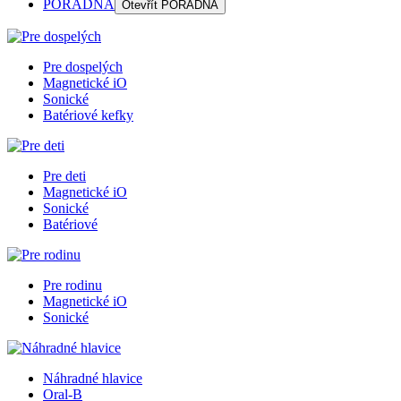
PORADŇA
Otevřít
PORADŇA
Pre dospelých
Magnetické iO
Sonické
Batériové kefky
Pre deti
Magnetické iO
Sonické
Batériové
Pre rodinu
Magnetické iO
Sonické
Náhradné hlavice
Oral-B