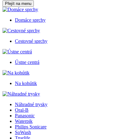
Přejít na menu
Domáce sprchy
Cestovné sprchy
Ústne centrá
Na kohútik
Náhradné trysky
Oral-B
Panasonic
Waterpik
Philips Sonicare
SoWash
Truelife