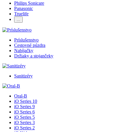
Philips Sonicare
Panasonic
Truelife
…
Príslušenstvo
Cestovné púzdra
Nabíjačky
Držiaky a stojančeky
Sanitizéry
Oral-B
iO Series 10
iO Series 9
iO Series 6
iO Series 5
iO Series 3
iO Series 2