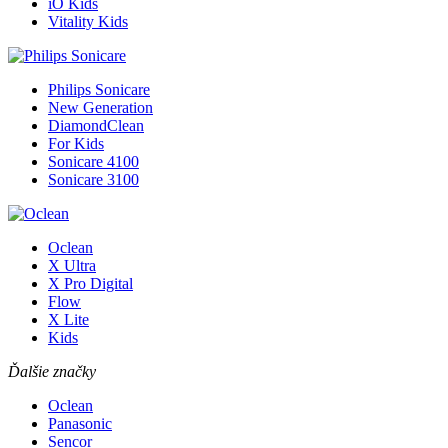
iO Kids
Vitality Kids
Philips Sonicare
New Generation
DiamondClean
For Kids
Sonicare 4100
Sonicare 3100
Oclean
X Ultra
X Pro Digital
Flow
X Lite
Kids
Ďalšie značky
Oclean
Panasonic
Sencor