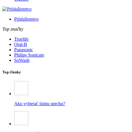
Príslušenstvo
Top značky
Truelife
Oral-B
Panasonic
Philips Sonicare
SoWash
Top články
Ako vyberať ústnu sprchu?