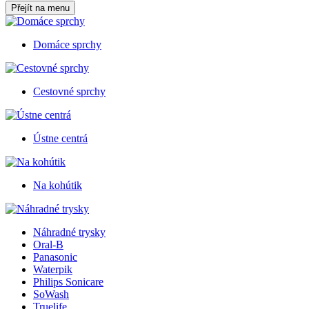
Přejít na menu
Domáce sprchy
Cestovné sprchy
Ústne centrá
Na kohútik
Náhradné trysky
Oral-B
Panasonic
Waterpik
Philips Sonicare
SoWash
Truelife