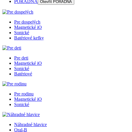
PORADŇA
Otevřít
PORADŇA
Pre dospelých
Magnetické iO
Sonické
Batériové kefky
Pre deti
Magnetické iO
Sonické
Batériové
Pre rodinu
Magnetické iO
Sonické
Náhradné hlavice
Oral-B