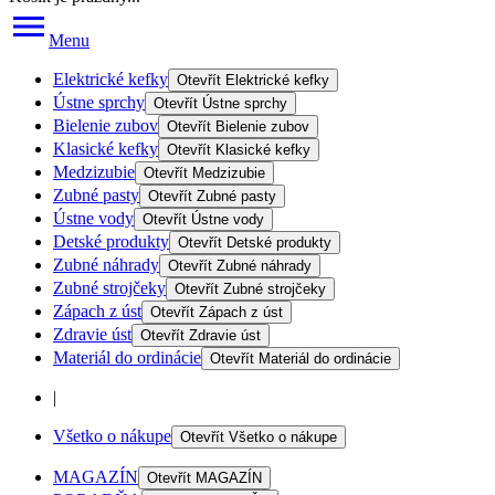
Menu
Elektrické kefky
Otevřít
Elektrické kefky
Ústne sprchy
Otevřít
Ústne sprchy
Bielenie zubov
Otevřít
Bielenie zubov
Klasické kefky
Otevřít
Klasické kefky
Medzizubie
Otevřít
Medzizubie
Zubné pasty
Otevřít
Zubné pasty
Ústne vody
Otevřít
Ústne vody
Detské produkty
Otevřít
Detské produkty
Zubné náhrady
Otevřít
Zubné náhrady
Zubné strojčeky
Otevřít
Zubné strojčeky
Zápach z úst
Otevřít
Zápach z úst
Zdravie úst
Otevřít
Zdravie úst
Materiál do ordinácie
Otevřít
Materiál do ordinácie
|
Všetko o nákupe
Otevřít
Všetko o nákupe
MAGAZÍN
Otevřít
MAGAZÍN