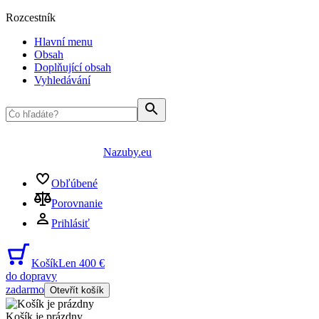
Rozcestník
Hlavní menu
Obsah
Doplňující obsah
Vyhledávání
Nazuby.eu
Obľúbené
Porovnanie
Prihlásiť
Košík
Len 400 €
do dopravy
zadarmo
Otevřít košík
Košík je prázdny
...