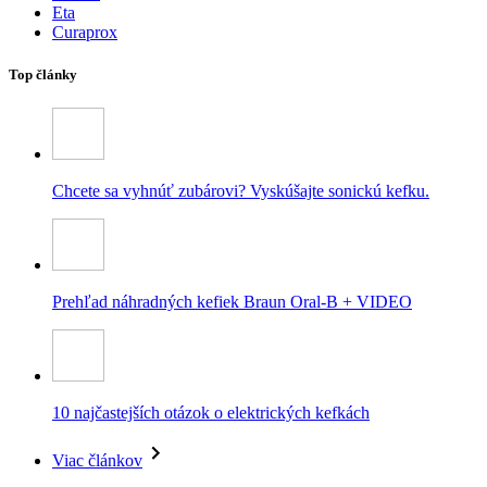
Eta
Curaprox
Top články
Chcete sa vyhnúť zubárovi? Vyskúšajte sonickú kefku.
Prehľad náhradných kefiek Braun Oral-B + VIDEO
10 najčastejších otázok o elektrických kefkách
Viac článkov