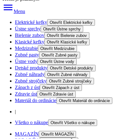
Menu
Elektrické kefky
Otevřít
Elektrické kefky
Ústne sprchy
Otevřít
Ústne sprchy
Bielenie zubov
Otevřít
Bielenie zubov
Klasické kefky
Otevřít
Klasické kefky
Medzizubie
Otevřít
Medzizubie
Zubné pasty
Otevřít
Zubné pasty
Ústne vody
Otevřít
Ústne vody
Detské produkty
Otevřít
Detské produkty
Zubné náhrady
Otevřít
Zubné náhrady
Zubné strojčeky
Otevřít
Zubné strojčeky
Zápach z úst
Otevřít
Zápach z úst
Zdravie úst
Otevřít
Zdravie úst
Materiál do ordinácie
Otevřít
Materiál do ordinácie
|
Všetko o nákupe
Otevřít
Všetko o nákupe
MAGAZÍN
Otevřít
MAGAZÍN