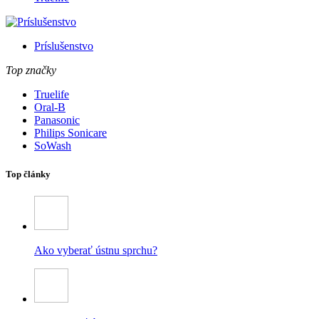
Príslušenstvo
Top značky
Truelife
Oral-B
Panasonic
Philips Sonicare
SoWash
Top články
Ako vyberať ústnu sprchu?