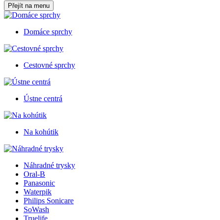
Přejít na menu
Domáce sprchy
Cestovné sprchy
Ústne centrá
Na kohútik
Náhradné trysky
Oral-B
Panasonic
Waterpik
Philips Sonicare
SoWash
Truelife