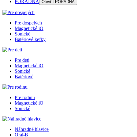
PORADŇA
Otevřít
PORADŇA
Pre dospelých
Magnetické iO
Sonické
Batériové kefky
Pre deti
Magnetické iO
Sonické
Batériové
Pre rodinu
Magnetické iO
Sonické
Náhradné hlavice
Oral-B