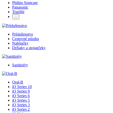
Philips Sonicare
Panasonic
Truelife
…
Príslušenstvo
Cestovné púzdra
Nabíjačky
Držiaky a stojančeky
Sanitizéry
Oral-B
iO Series 10
iO Series 9
iO Series 6
iO Series 5
iO Series 3
iO Series 2