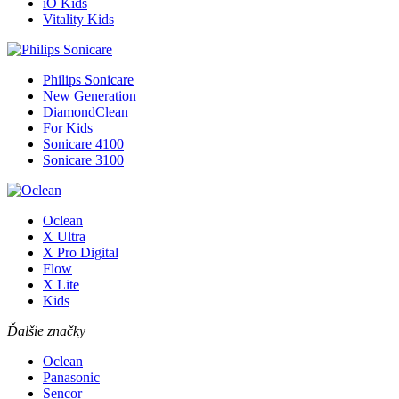
iO Kids
Vitality Kids
Philips Sonicare
New Generation
DiamondClean
For Kids
Sonicare 4100
Sonicare 3100
Oclean
X Ultra
X Pro Digital
Flow
X Lite
Kids
Ďalšie značky
Oclean
Panasonic
Sencor