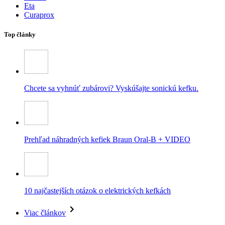
Eta
Curaprox
Top články
Chcete sa vyhnúť zubárovi? Vyskúšajte sonickú kefku.
Prehľad náhradných kefiek Braun Oral-B + VIDEO
10 najčastejších otázok o elektrických kefkách
Viac článkov