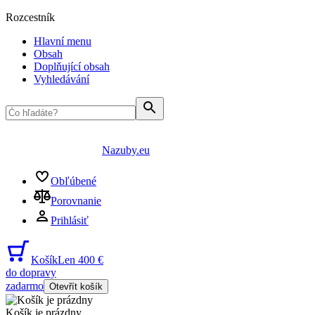
Rozcestník
Hlavní menu
Obsah
Doplňující obsah
Vyhledávání
Nazuby.eu
Obľúbené
Porovnanie
Prihlásiť
Košík
Len 400 €
do dopravy
zadarmo
Otevřít košík
Košík je prázdny
...