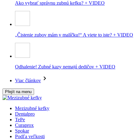
Ako vybrať správnu zubnú kefku? + VIDEO
„Čistenie zubov mám v malíčku!“ A viete to iste? + VIDEO
Odhalenie! Zubné kazy nemajú dedičov + VIDEO
Viac článkov
Přejít na menu
Mezizubné kefky
Dentalpro
TePe
Curaprox
Spokar
Podľa veľkosti