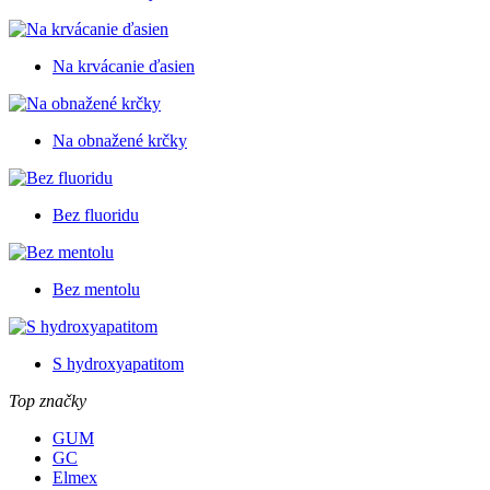
Na krvácanie ďasien
Na obnažené krčky
Bez fluoridu
Bez mentolu
S hydroxyapatitom
Top značky
GUM
GC
Elmex