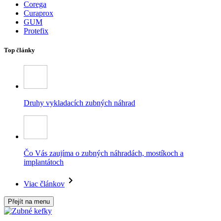
Corega
Curaprox
GUM
Protefix
Top články
Druhy vykladacích zubných náhrad
Čo Vás zaujíma o zubných náhradách, mostíkoch a
implantátoch
Viac článkov
Přejít na menu