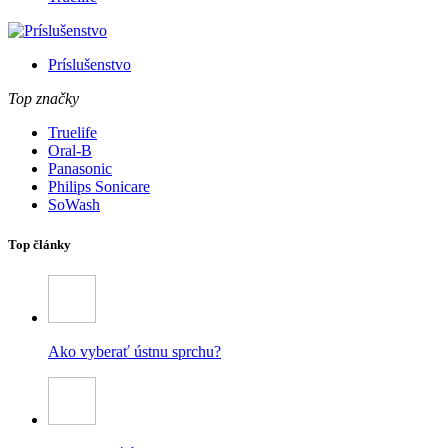
Príslušenstvo
Top značky
Truelife
Oral-B
Panasonic
Philips Sonicare
SoWash
Top články
Ako vyberať ústnu sprchu?