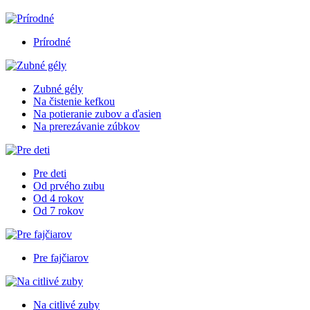
Prírodné
Zubné gély
Na čistenie kefkou
Na potieranie zubov a ďasien
Na prerezávanie zúbkov
Pre deti
Od prvého zubu
Od 4 rokov
Od 7 rokov
Pre fajčiarov
Na citlivé zuby