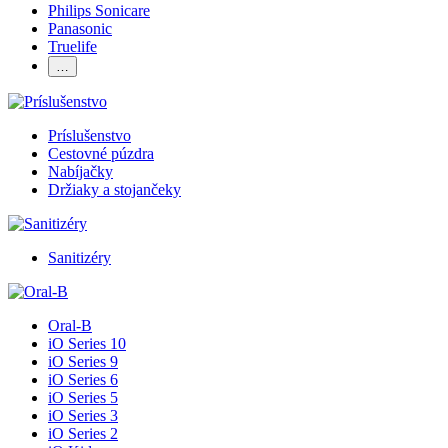
Philips Sonicare
Panasonic
Truelife
…
Príslušenstvo
Cestovné púzdra
Nabíjačky
Držiaky a stojančeky
Sanitizéry
Oral-B
iO Series 10
iO Series 9
iO Series 6
iO Series 5
iO Series 3
iO Series 2