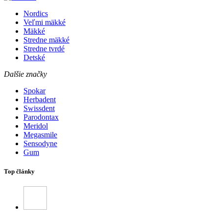
Nordics
Veľmi mäkké
Mäkké
Stredne mäkké
Stredne tvrdé
Detské
Dalšie značky
Spokar
Herbadent
Swissdent
Parodontax
Meridol
Megasmile
Sensodyne
Gum
Top články