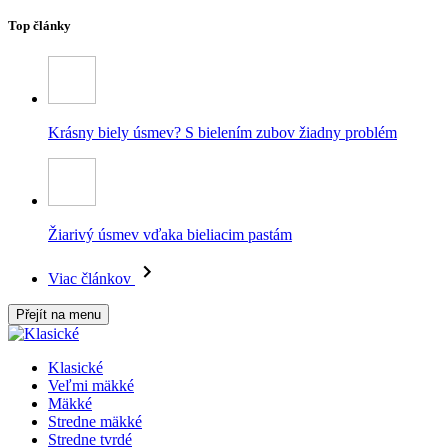
Top články
Krásny biely úsmev? S bielením zubov žiadny problém
Žiarivý úsmev vďaka bieliacim pastám
Viac článkov
Přejít na menu
Klasické
Veľmi mäkké
Mäkké
Stredne mäkké
Stredne tvrdé