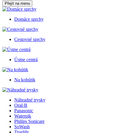
Přejít na menu
Domáce sprchy
Cestovné sprchy
Ústne centrá
Na kohútik
Náhradné trysky
Oral-B
Panasonic
Waterpik
Philips Sonicare
SoWash
Truelife