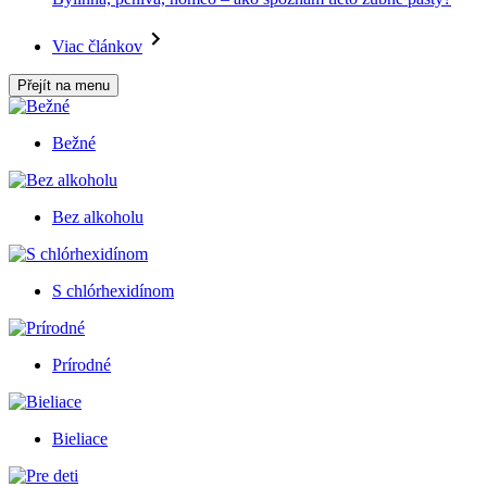
Viac článkov
Přejít na menu
Bežné
Bez alkoholu
S chlórhexidínom
Prírodné
Bieliace