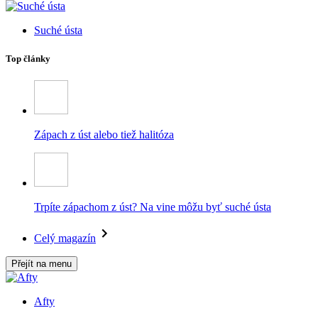
Suché ústa
Top články
Zápach z úst alebo tiež halitóza
Trpíte zápachom z úst? Na vine môžu byť suché ústa
Celý magazín
Přejít na menu
Afty