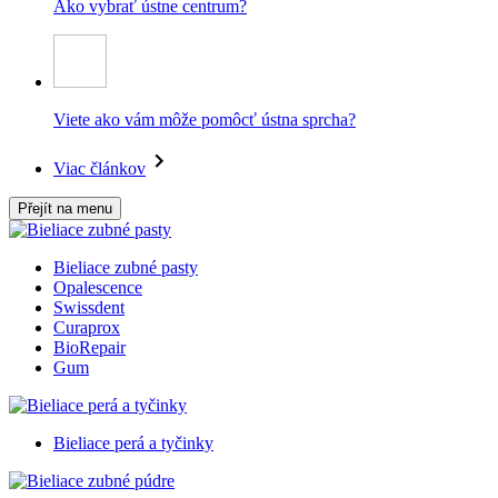
Ako vybrať ústne centrum?
Viete ako vám môže pomôcť ústna sprcha?
Viac článkov
Přejít na menu
Bieliace zubné pasty
Opalescence
Swissdent
Curaprox
BioRepair
Gum
Bieliace perá a tyčinky