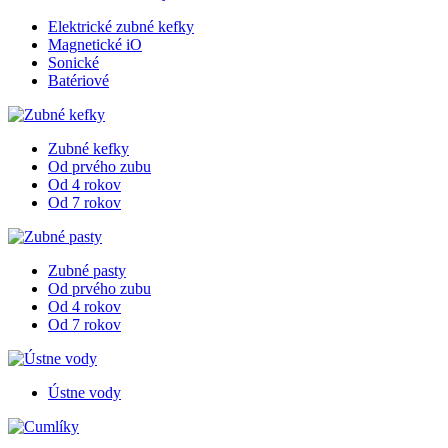
Elektrické zubné kefky
Magnetické iO
Sonické
Batériové
Zubné kefky
Od prvého zubu
Od 4 rokov
Od 7 rokov
Zubné pasty
Od prvého zubu
Od 4 rokov
Od 7 rokov
Ústne vody