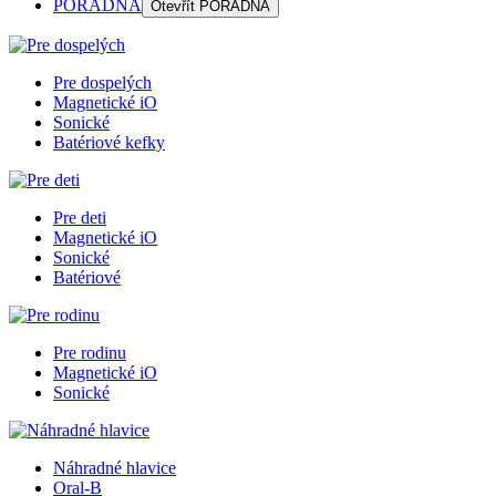
PORADŇA
Otevřít
PORADŇA
Pre dospelých
Magnetické iO
Sonické
Batériové kefky
Pre deti
Magnetické iO
Sonické
Batériové
Pre rodinu
Magnetické iO
Sonické
Náhradné hlavice
Oral-B