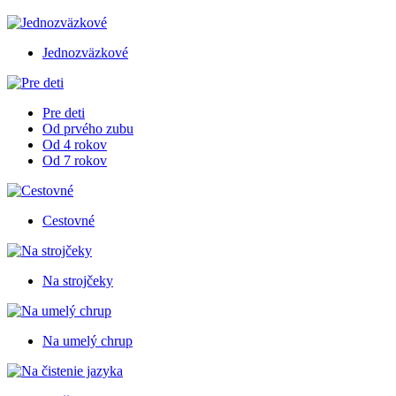
Jednozväzkové
Pre deti
Od prvého zubu
Od 4 rokov
Od 7 rokov
Cestovné
Na strojčeky
Na umelý chrup