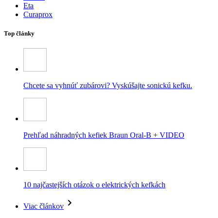
Eta
Curaprox
Top články
Chcete sa vyhnúť zubárovi? Vyskúšajte sonickú kefku.
Prehľad náhradných kefiek Braun Oral-B + VIDEO
10 najčastejších otázok o elektrických kefkách
Viac článkov