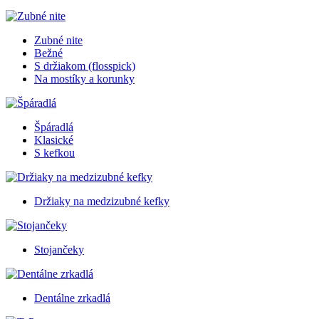
Zubné nite
Bežné
S držiakom (flosspick)
Na mostíky a korunky
Špáradlá
Klasické
S kefkou
Držiaky na medzizubné kefky
Stojančeky
Dentálne zrkadlá