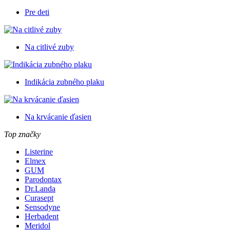
Pre deti
Na citlivé zuby
Indikácia zubného plaku
Na krvácanie ďasien
Top značky
Listerine
Elmex
GUM
Parodontax
Dr.Landa
Curasept
Sensodyne
Herbadent
Meridol