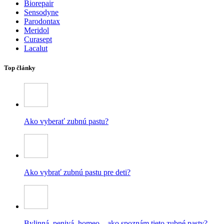
Biorepair
Sensodyne
Parodontax
Meridol
Curasept
Lacalut
Top články
Ako vyberať zubnú pastu?
Ako vybrať zubnú pastu pre deti?
Bylinná, penivá, homeo – ako spoznám tieto zubné pasty?