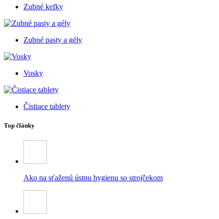
Zubné kefky
Zubné pasty a gély
Vosky
Čistiace tablety
Top články
Ako na sťaženú ústnu hygienu so strojčekom