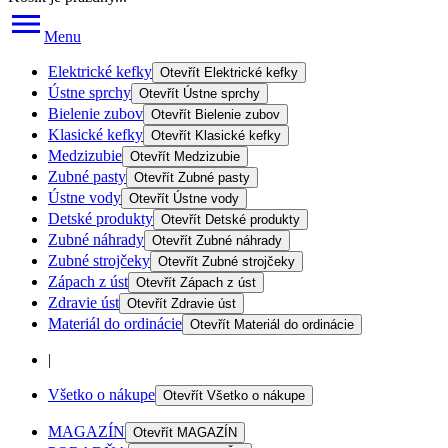
Menu
Elektrické kefky
Otevřít
Elektrické kefky
Ústne sprchy
Otevřít
Ústne sprchy
Bielenie zubov
Otevřít
Bielenie zubov
Klasické kefky
Otevřít
Klasické kefky
Medzizubie
Otevřít
Medzizubie
Zubné pasty
Otevřít
Zubné pasty
Ústne vody
Otevřít
Ústne vody
Detské produkty
Otevřít
Detské produkty
Zubné náhrady
Otevřít
Zubné náhrady
Zubné strojčeky
Otevřít
Zubné strojčeky
Zápach z úst
Otevřít
Zápach z úst
Zdravie úst
Otevřít
Zdravie úst
Materiál do ordinácie
Otevřít
Materiál do ordinácie
|
Všetko o nákupe
Otevřít
Všetko o nákupe
MAGAZÍN
Otevřít
MAGAZÍN