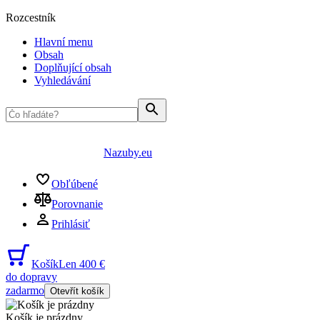
Rozcestník
Hlavní menu
Obsah
Doplňující obsah
Vyhledávání
Nazuby.eu
Obľúbené
Porovnanie
Prihlásiť
Košík
Len 400 €
do dopravy
zadarmo
Otevřít košík
Košík je prázdny
...