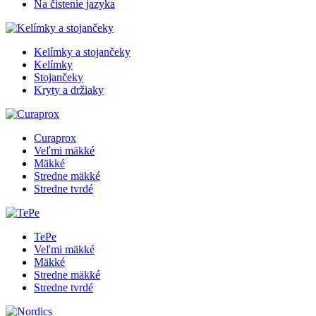
Na čistenie jazyka
Kelímky a stojančeky
Kelímky
Stojančeky
Kryty a držiaky
Curaprox
Veľmi mäkké
Mäkké
Stredne mäkké
Stredne tvrdé
TePe
Veľmi mäkké
Mäkké
Stredne mäkké
Stredne tvrdé