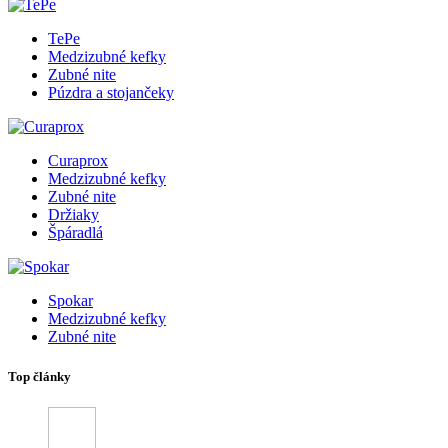
TePe
Medzizubné kefky
Zubné nite
Púzdra a stojančeky
Curaprox
Medzizubné kefky
Zubné nite
Držiaky
Špáradlá
Spokar
Medzizubné kefky
Zubné nite
Top články