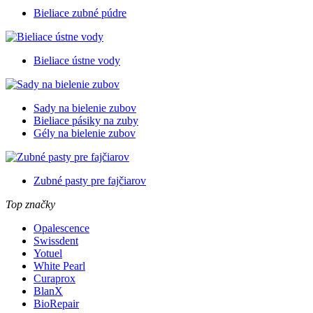
Bieliace zubné púdre
Bieliace ústne vody
Sady na bielenie zubov
Bieliace pásiky na zuby
Gély na bielenie zubov
Zubné pasty pre fajčiarov
Top značky
Opalescence
Swissdent
Yotuel
White Pearl
Curaprox
BlanX
BioRepair