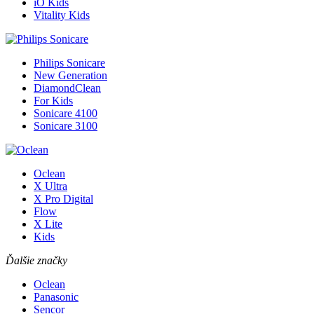
iO Kids
Vitality Kids
Philips Sonicare
New Generation
DiamondClean
For Kids
Sonicare 4100
Sonicare 3100
Oclean
X Ultra
X Pro Digital
Flow
X Lite
Kids
Ďalšie značky
Oclean
Panasonic
Sencor