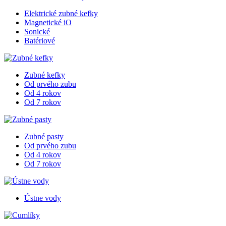
Elektrické zubné kefky
Magnetické iO
Sonické
Batériové
Zubné kefky
Od prvého zubu
Od 4 rokov
Od 7 rokov
Zubné pasty
Od prvého zubu
Od 4 rokov
Od 7 rokov
Ústne vody