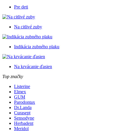
Pre deti
Na citlivé zuby
Indikácia zubného plaku
Na krvácanie ďasien
Top značky
Listerine
Elmex
GUM
Parodontax
Dr.Landa
Curasept
Sensodyne
Herbadent
Meridol