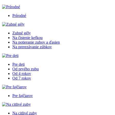
Prírodné
Zubné gély
Na čistenie kefkou
Na potieranie zubov a ďasien
Na prerezávanie zúbkov
Pre deti
Od prvého zubu
Od 4 rokov
Od 7 rokov
Pre fajčiarov
Na citlivé zuby