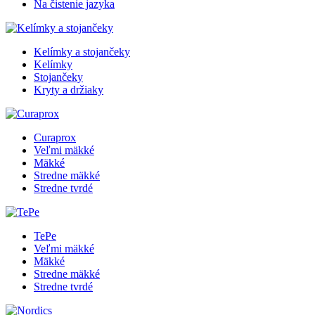
Na čistenie jazyka
Kelímky a stojančeky
Kelímky
Stojančeky
Kryty a držiaky
Curaprox
Veľmi mäkké
Mäkké
Stredne mäkké
Stredne tvrdé
TePe
Veľmi mäkké
Mäkké
Stredne mäkké
Stredne tvrdé