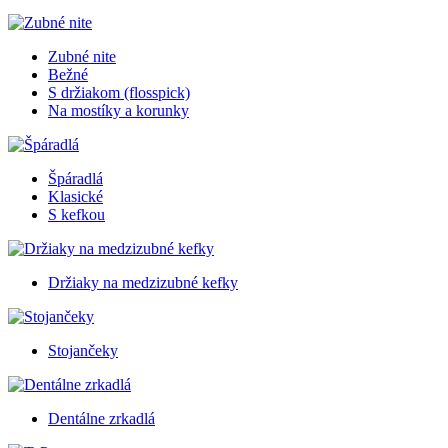
Zubné nite
Bežné
S držiakom (flosspick)
Na mostíky a korunky
Špáradlá
Klasické
S kefkou
Držiaky na medzizubné kefky
Stojančeky
Dentálne zrkadlá