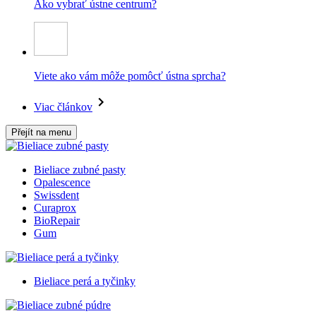
Ako vybrať ústne centrum?
Viete ako vám môže pomôcť ústna sprcha?
Viac článkov
Přejít na menu
Bieliace zubné pasty
Opalescence
Swissdent
Curaprox
BioRepair
Gum
Bieliace perá a tyčinky