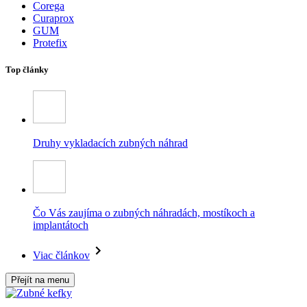
Corega
Curaprox
GUM
Protefix
Top články
Druhy vykladacích zubných náhrad
Čo Vás zaujíma o zubných náhradách, mostíkoch a
implantátoch
Viac článkov
Přejít na menu