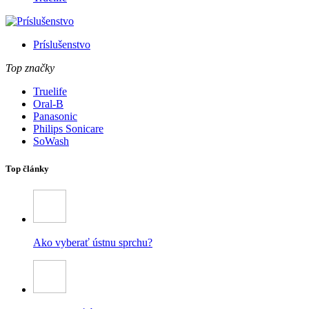
Príslušenstvo
Top značky
Truelife
Oral-B
Panasonic
Philips Sonicare
SoWash
Top články
Ako vyberať ústnu sprchu?