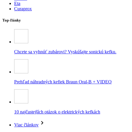
Eta
Curaprox
Top články
Chcete sa vyhnúť zubárovi? Vyskúšajte sonickú kefku.
Prehľad náhradných kefiek Braun Oral-B + VIDEO
10 najčastejších otázok o elektrických kefkách
Viac článkov