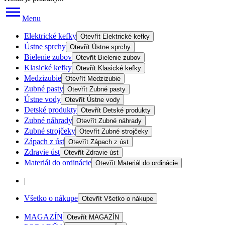
Menu
Elektrické kefky
Otevřít
Elektrické kefky
Ústne sprchy
Otevřít
Ústne sprchy
Bielenie zubov
Otevřít
Bielenie zubov
Klasické kefky
Otevřít
Klasické kefky
Medzizubie
Otevřít
Medzizubie
Zubné pasty
Otevřít
Zubné pasty
Ústne vody
Otevřít
Ústne vody
Detské produkty
Otevřít
Detské produkty
Zubné náhrady
Otevřít
Zubné náhrady
Zubné strojčeky
Otevřít
Zubné strojčeky
Zápach z úst
Otevřít
Zápach z úst
Zdravie úst
Otevřít
Zdravie úst
Materiál do ordinácie
Otevřít
Materiál do ordinácie
|
Všetko o nákupe
Otevřít
Všetko o nákupe
MAGAZÍN
Otevřít
MAGAZÍN