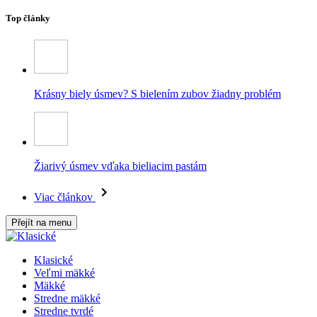
Top články
Krásny biely úsmev? S bielením zubov žiadny problém
Žiarivý úsmev vďaka bieliacim pastám
Viac článkov
Přejít na menu
Klasické
Veľmi mäkké
Mäkké
Stredne mäkké
Stredne tvrdé