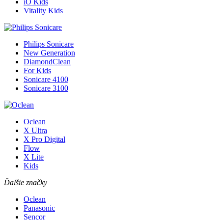
iO Kids
Vitality Kids
Philips Sonicare
New Generation
DiamondClean
For Kids
Sonicare 4100
Sonicare 3100
Oclean
X Ultra
X Pro Digital
Flow
X Lite
Kids
Ďalšie značky
Oclean
Panasonic
Sencor