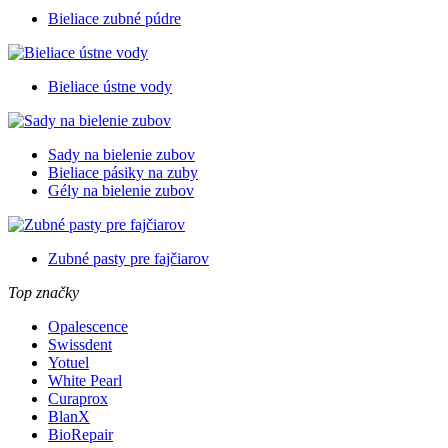
Bieliace zubné púdre
Bieliace ústne vody
Sady na bielenie zubov
Bieliace pásiky na zuby
Gély na bielenie zubov
Zubné pasty pre fajčiarov
Top značky
Opalescence
Swissdent
Yotuel
White Pearl
Curaprox
BlanX
BioRepair