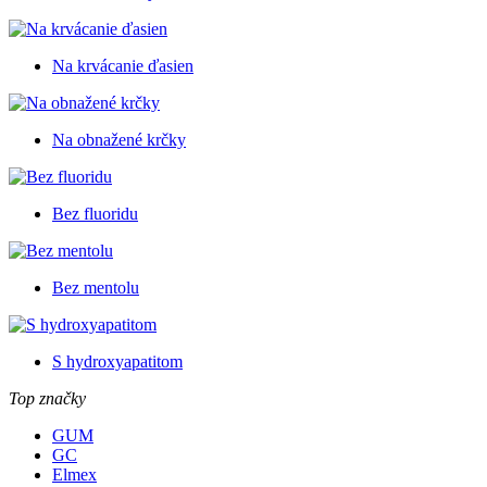
Na krvácanie ďasien
Na obnažené krčky
Bez fluoridu
Bez mentolu
S hydroxyapatitom
Top značky
GUM
GC
Elmex