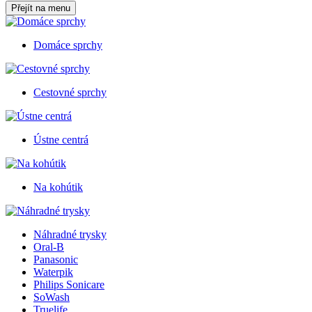
Přejít na menu
Domáce sprchy
Cestovné sprchy
Ústne centrá
Na kohútik
Náhradné trysky
Oral-B
Panasonic
Waterpik
Philips Sonicare
SoWash
Truelife