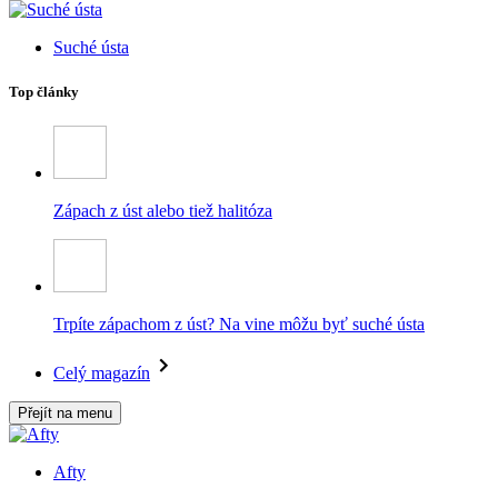
Suché ústa
Top články
Zápach z úst alebo tiež halitóza
Trpíte zápachom z úst? Na vine môžu byť suché ústa
Celý magazín
Přejít na menu
Afty