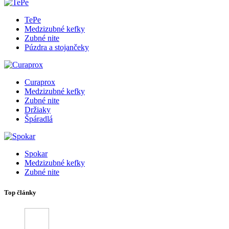
TePe
Medzizubné kefky
Zubné nite
Púzdra a stojančeky
Curaprox
Medzizubné kefky
Zubné nite
Držiaky
Špáradlá
Spokar
Medzizubné kefky
Zubné nite
Top články