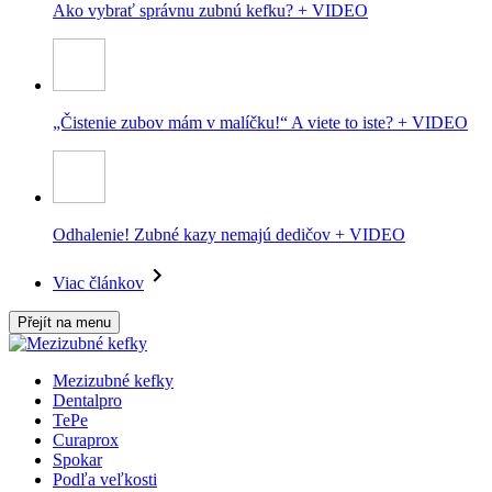
Ako vybrať správnu zubnú kefku? + VIDEO
„Čistenie zubov mám v malíčku!“ A viete to iste? + VIDEO
Odhalenie! Zubné kazy nemajú dedičov + VIDEO
Viac článkov
Přejít na menu
Mezizubné kefky
Dentalpro
TePe
Curaprox
Spokar
Podľa veľkosti