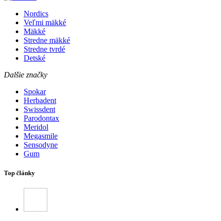
Nordics
Veľmi mäkké
Mäkké
Stredne mäkké
Stredne tvrdé
Detské
Dalšie značky
Spokar
Herbadent
Swissdent
Parodontax
Meridol
Megasmile
Sensodyne
Gum
Top články