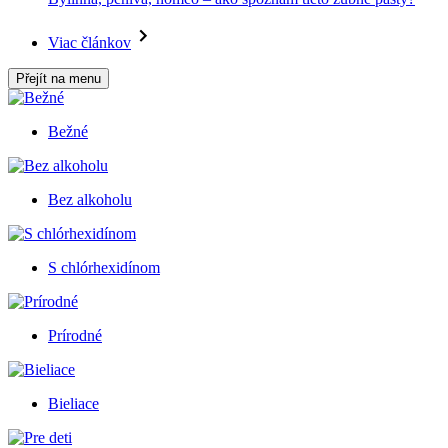
Viac článkov
Přejít na menu
Bežné
Bez alkoholu
S chlórhexidínom
Prírodné
Bieliace