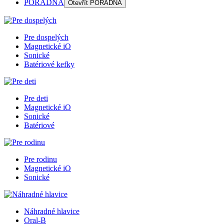
PORADŇA
Otevřít
PORADŇA
Pre dospelých
Magnetické iO
Sonické
Batériové kefky
Pre deti
Magnetické iO
Sonické
Batériové
Pre rodinu
Magnetické iO
Sonické
Náhradné hlavice
Oral-B