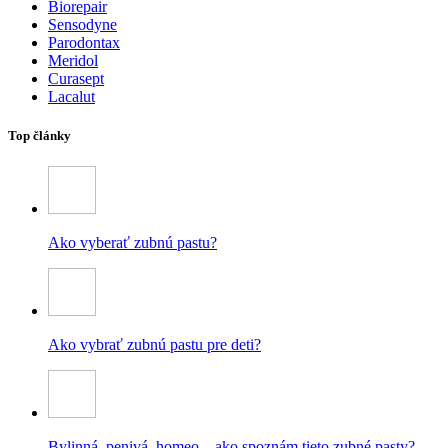
Biorepair
Sensodyne
Parodontax
Meridol
Curasept
Lacalut
Top články
Ako vyberať zubnú pastu?
Ako vybrať zubnú pastu pre deti?
Bylinná, penivá, homeo – ako spoznám tieto zubné pasty?