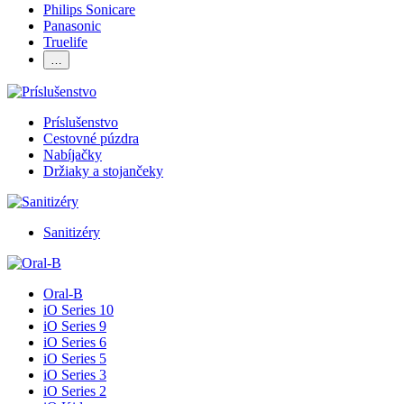
Philips Sonicare
Panasonic
Truelife
…
Príslušenstvo
Cestovné púzdra
Nabíjačky
Držiaky a stojančeky
Sanitizéry
Oral-B
iO Series 10
iO Series 9
iO Series 6
iO Series 5
iO Series 3
iO Series 2