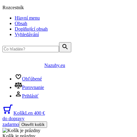
Rozcestník
Hlavní menu
Obsah
Doplňující obsah
Vyhledávání
Nazuby.eu
Obľúbené
Porovnanie
Prihlásiť
Košík
Len 400 €
do dopravy
zadarmo
Otevřít košík
Košík je prázdny
...