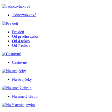
Jednozväzkové
Pre deti
Od prvého zubu
Od 4 rokov
Od 7 rokov
Cestovné
Na strojčeky
Na umelý chrup