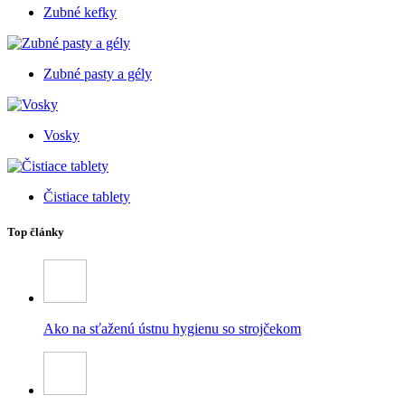
Zubné kefky
Zubné pasty a gély
Vosky
Čistiace tablety
Top články
Ako na sťaženú ústnu hygienu so strojčekom