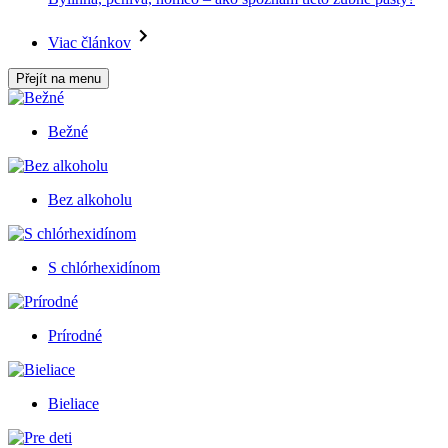
Viac článkov
Přejít na menu
Bežné
Bez alkoholu
S chlórhexidínom
Prírodné
Bieliace