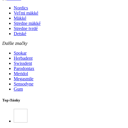
Nordics
Veľmi mäkké
Mäkké
Stredne mäkké
Stredne tvrdé
Detské
Dalšie značky
Spokar
Herbadent
Swissdent
Parodontax
Meridol
Megasmile
Sensodyne
Gum
Top články