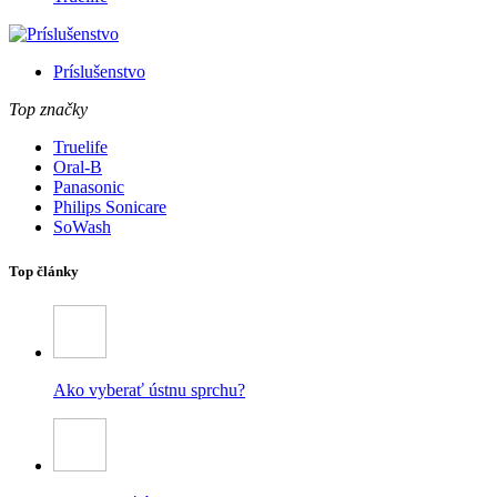
Príslušenstvo
Top značky
Truelife
Oral-B
Panasonic
Philips Sonicare
SoWash
Top články
Ako vyberať ústnu sprchu?