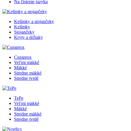
Na čistenie jazyka
Kelímky a stojančeky
Kelímky
Stojančeky
Kryty a držiaky
Curaprox
Veľmi mäkké
Mäkké
Stredne mäkké
Stredne tvrdé
TePe
Veľmi mäkké
Mäkké
Stredne mäkké
Stredne tvrdé