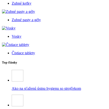
Zubné kefky
Zubné pasty a gély
Vosky
Čistiace tablety
Top články
Ako na sťaženú ústnu hygienu so strojčekom