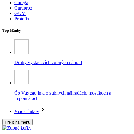
Corega
Curaprox
GUM
Protefix
Top články
Druhy vykladacích zubných náhrad
Čo Vás zaujíma o zubných náhradách, mostíkoch a
implantátoch
Viac článkov
Přejít na menu