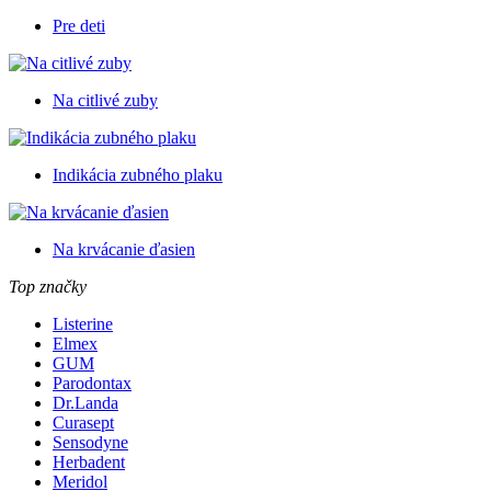
Pre deti
Na citlivé zuby
Indikácia zubného plaku
Na krvácanie ďasien
Top značky
Listerine
Elmex
GUM
Parodontax
Dr.Landa
Curasept
Sensodyne
Herbadent
Meridol