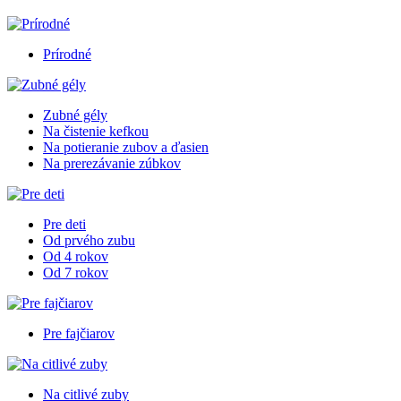
Prírodné
Zubné gély
Na čistenie kefkou
Na potieranie zubov a ďasien
Na prerezávanie zúbkov
Pre deti
Od prvého zubu
Od 4 rokov
Od 7 rokov
Pre fajčiarov
Na citlivé zuby