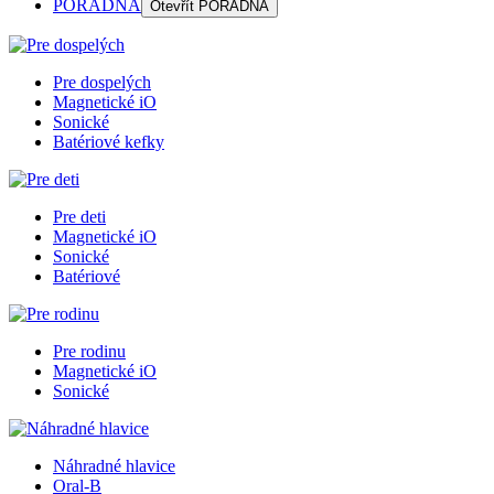
PORADŇA
Otevřít
PORADŇA
Pre dospelých
Magnetické iO
Sonické
Batériové kefky
Pre deti
Magnetické iO
Sonické
Batériové
Pre rodinu
Magnetické iO
Sonické
Náhradné hlavice
Oral-B