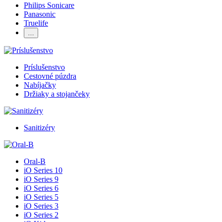
Philips Sonicare
Panasonic
Truelife
…
Príslušenstvo
Cestovné púzdra
Nabíjačky
Držiaky a stojančeky
Sanitizéry
Oral-B
iO Series 10
iO Series 9
iO Series 6
iO Series 5
iO Series 3
iO Series 2