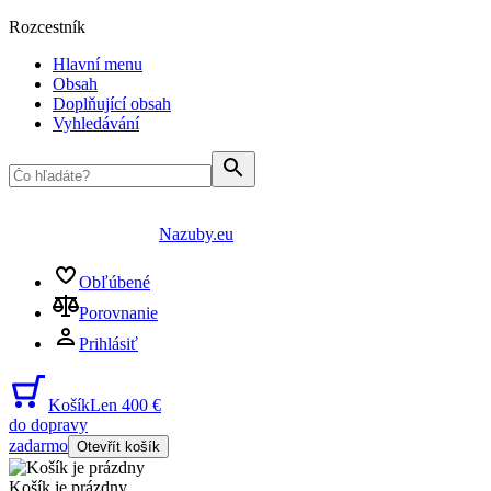
Rozcestník
Hlavní menu
Obsah
Doplňující obsah
Vyhledávání
Nazuby.eu
Obľúbené
Porovnanie
Prihlásiť
Košík
Len 400 €
do dopravy
zadarmo
Otevřít košík
Košík je prázdny
...