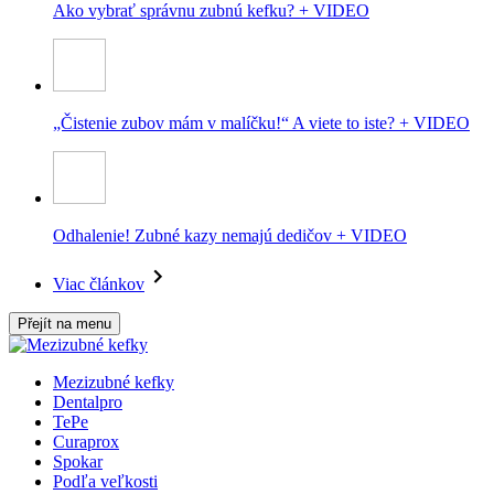
Ako vybrať správnu zubnú kefku? + VIDEO
„Čistenie zubov mám v malíčku!“ A viete to iste? + VIDEO
Odhalenie! Zubné kazy nemajú dedičov + VIDEO
Viac článkov
Přejít na menu
Mezizubné kefky
Dentalpro
TePe
Curaprox
Spokar
Podľa veľkosti