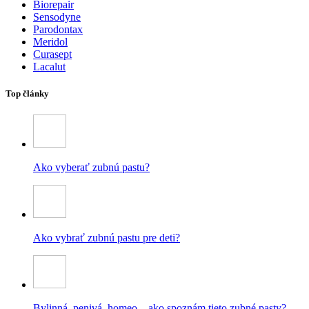
Biorepair
Sensodyne
Parodontax
Meridol
Curasept
Lacalut
Top články
Ako vyberať zubnú pastu?
Ako vybrať zubnú pastu pre deti?
Bylinná, penivá, homeo – ako spoznám tieto zubné pasty?