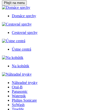
Přejít na menu
Domáce sprchy
Cestovné sprchy
Ústne centrá
Na kohútik
Náhradné trysky
Oral-B
Panasonic
Waterpik
Philips Sonicare
SoWash
Truelife