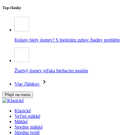
Top články
Krásny biely úsmev? S bielením zubov žiadny problém
Žiarivý úsmev vďaka bieliacim pastám
Viac článkov
Přejít na menu
Klasické
Veľmi mäkké
Mäkké
Stredne mäkké
Stredne tvrdé