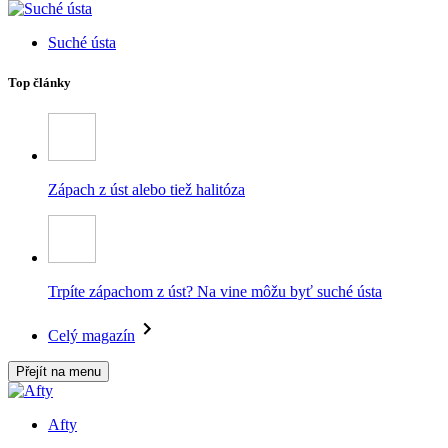
Suché ústa
Top články
Zápach z úst alebo tiež halitóza
Trpíte zápachom z úst? Na vine môžu byť suché ústa
Celý magazín
Přejít na menu
Afty