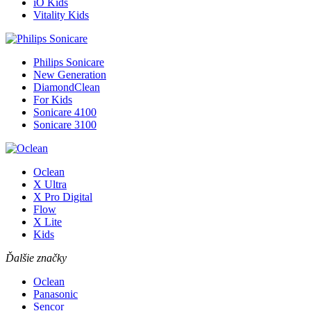
iO Kids
Vitality Kids
Philips Sonicare
New Generation
DiamondClean
For Kids
Sonicare 4100
Sonicare 3100
Oclean
X Ultra
X Pro Digital
Flow
X Lite
Kids
Ďalšie značky
Oclean
Panasonic
Sencor