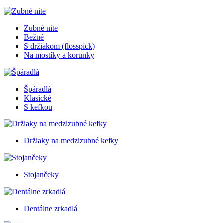
Zubné nite
Bežné
S držiakom (flosspick)
Na mostíky a korunky
Špáradlá
Klasické
S kefkou
Držiaky na medzizubné kefky
Stojančeky
Dentálne zrkadlá