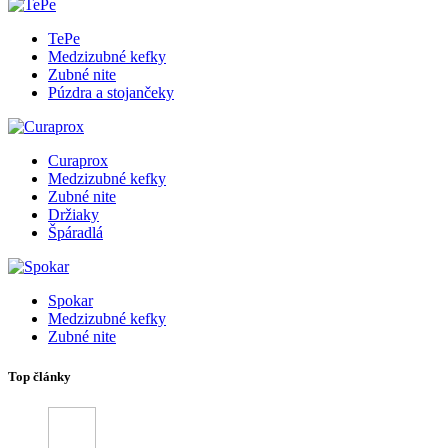
TePe
Medzizubné kefky
Zubné nite
Púzdra a stojančeky
Curaprox
Medzizubné kefky
Zubné nite
Držiaky
Špáradlá
Spokar
Medzizubné kefky
Zubné nite
Top články