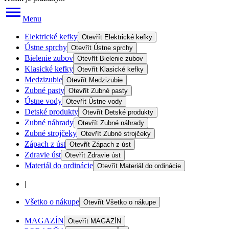
Menu
Elektrické kefky
Otevřít
Elektrické kefky
Ústne sprchy
Otevřít
Ústne sprchy
Bielenie zubov
Otevřít
Bielenie zubov
Klasické kefky
Otevřít
Klasické kefky
Medzizubie
Otevřít
Medzizubie
Zubné pasty
Otevřít
Zubné pasty
Ústne vody
Otevřít
Ústne vody
Detské produkty
Otevřít
Detské produkty
Zubné náhrady
Otevřít
Zubné náhrady
Zubné strojčeky
Otevřít
Zubné strojčeky
Zápach z úst
Otevřít
Zápach z úst
Zdravie úst
Otevřít
Zdravie úst
Materiál do ordinácie
Otevřít
Materiál do ordinácie
|
Všetko o nákupe
Otevřít
Všetko o nákupe
MAGAZÍN
Otevřít
MAGAZÍN