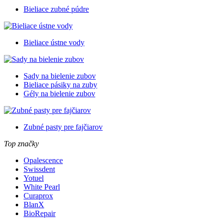
Bieliace zubné púdre
Bieliace ústne vody
Sady na bielenie zubov
Bieliace pásiky na zuby
Gély na bielenie zubov
Zubné pasty pre fajčiarov
Top značky
Opalescence
Swissdent
Yotuel
White Pearl
Curaprox
BlanX
BioRepair