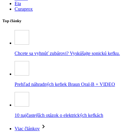
Eta
Curaprox
Top články
Chcete sa vyhnúť zubárovi? Vyskúšajte sonickú kefku.
Prehľad náhradných kefiek Braun Oral-B + VIDEO
10 najčastejších otázok o elektrických kefkách
Viac článkov