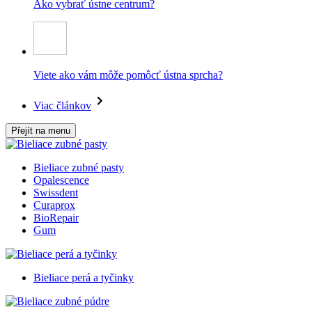
Ako vybrať ústne centrum?
Viete ako vám môže pomôcť ústna sprcha?
Viac článkov
Přejít na menu
Bieliace zubné pasty
Opalescence
Swissdent
Curaprox
BioRepair
Gum
Bieliace perá a tyčinky