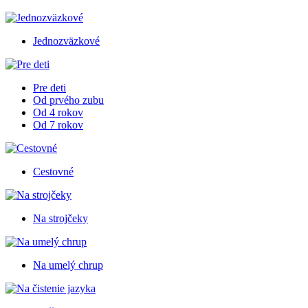
Jednozväzkové
Pre deti
Od prvého zubu
Od 4 rokov
Od 7 rokov
Cestovné
Na strojčeky
Na umelý chrup