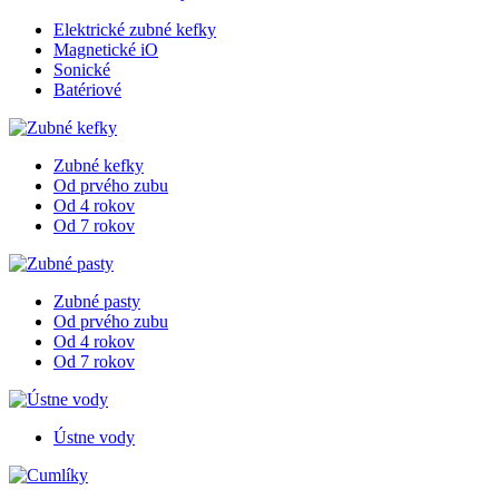
Elektrické zubné kefky
Magnetické iO
Sonické
Batériové
Zubné kefky
Od prvého zubu
Od 4 rokov
Od 7 rokov
Zubné pasty
Od prvého zubu
Od 4 rokov
Od 7 rokov
Ústne vody