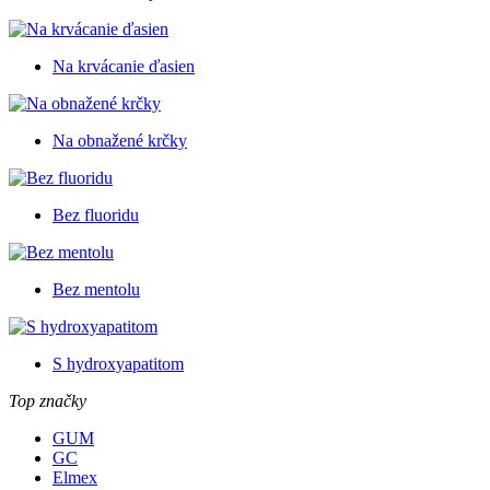
Na krvácanie ďasien
Na obnažené krčky
Bez fluoridu
Bez mentolu
S hydroxyapatitom
Top značky
GUM
GC
Elmex