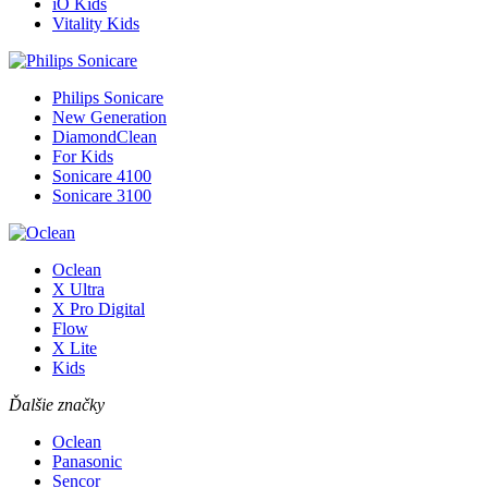
iO Kids
Vitality Kids
Philips Sonicare
New Generation
DiamondClean
For Kids
Sonicare 4100
Sonicare 3100
Oclean
X Ultra
X Pro Digital
Flow
X Lite
Kids
Ďalšie značky
Oclean
Panasonic
Sencor