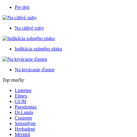
Pre deti
Na citlivé zuby
Indikácia zubného plaku
Na krvácanie ďasien
Top značky
Listerine
Elmex
GUM
Parodontax
Dr.Landa
Curasept
Sensodyne
Herbadent
Meridol