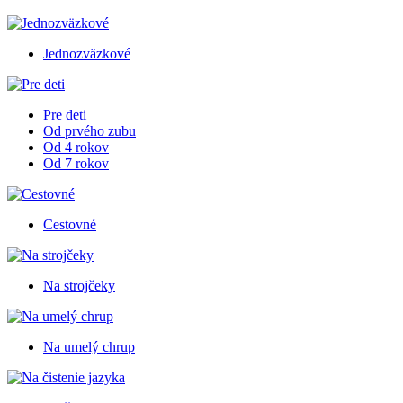
Jednozväzkové
Pre deti
Od prvého zubu
Od 4 rokov
Od 7 rokov
Cestovné
Na strojčeky
Na umelý chrup