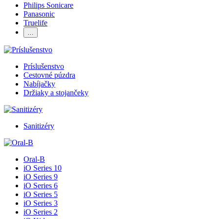
Philips Sonicare
Panasonic
Truelife
…
Príslušenstvo
Cestovné púzdra
Nabíjačky
Držiaky a stojančeky
Sanitizéry
Oral-B
iO Series 10
iO Series 9
iO Series 6
iO Series 5
iO Series 3
iO Series 2