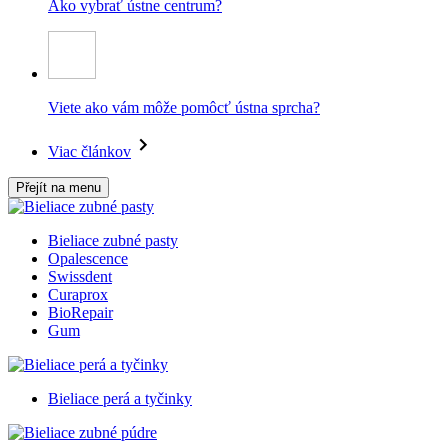
Ako vybrať ústne centrum?
Viete ako vám môže pomôcť ústna sprcha?
Viac článkov
Přejít na menu
Bieliace zubné pasty
Opalescence
Swissdent
Curaprox
BioRepair
Gum
Bieliace perá a tyčinky