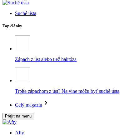
Suché ústa
Top články
Zápach z úst alebo tiež halitóza
Trpíte zápachom z úst? Na vine môžu byť suché ústa
Celý magazín
Přejít na menu
Afty