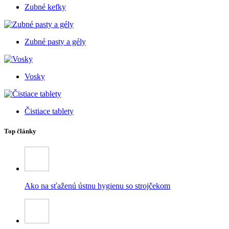
Zubné kefky
Zubné pasty a gély
Vosky
Čistiace tablety
Top články
Ako na sťaženú ústnu hygienu so strojčekom