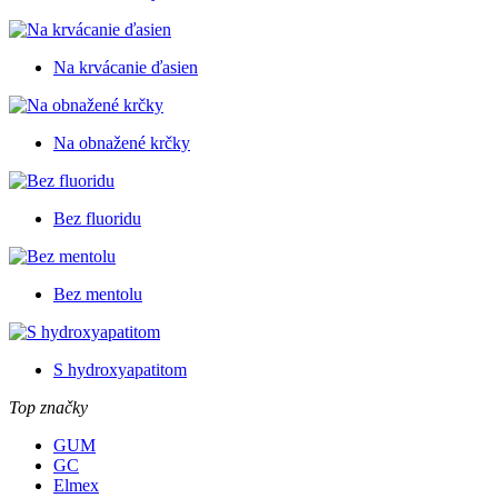
Na krvácanie ďasien
Na obnažené krčky
Bez fluoridu
Bez mentolu
S hydroxyapatitom
Top značky
GUM
GC
Elmex