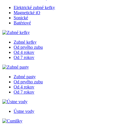
Elektrické zubné kefky
Magnetické iO
Sonické
Batériové
Zubné kefky
Od prvého zubu
Od 4 rokov
Od 7 rokov
Zubné pasty
Od prvého zubu
Od 4 rokov
Od 7 rokov
Ústne vody