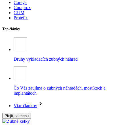
Corega
Curaprox
GUM
Protefix
Top články
Druhy vykladacích zubných náhrad
Čo Vás zaujíma o zubných náhradách, mostíkoch a
implantátoch
Viac článkov
Přejít na menu