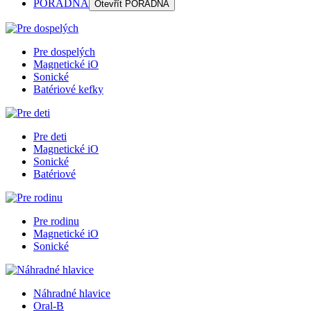
PORADŇA
Otevřít
PORADŇA
Pre dospelých
Magnetické iO
Sonické
Batériové kefky
Pre deti
Magnetické iO
Sonické
Batériové
Pre rodinu
Magnetické iO
Sonické
Náhradné hlavice
Oral-B