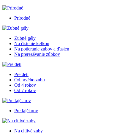
Prírodné
Zubné gély
Na čistenie kefkou
Na potieranie zubov a ďasien
Na prerezávanie zúbkov
Pre deti
Od prvého zubu
Od 4 rokov
Od 7 rokov
Pre fajčiarov
Na citlivé zuby