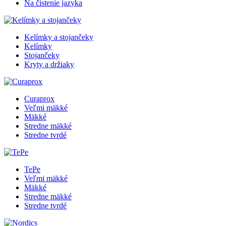
Na čistenie jazyka
Kelímky a stojančeky
Kelímky
Stojančeky
Kryty a držiaky
Curaprox
Veľmi mäkké
Mäkké
Stredne mäkké
Stredne tvrdé
TePe
Veľmi mäkké
Mäkké
Stredne mäkké
Stredne tvrdé