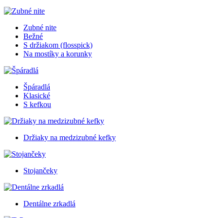
Zubné nite
Bežné
S držiakom (flosspick)
Na mostíky a korunky
Špáradlá
Klasické
S kefkou
Držiaky na medzizubné kefky
Stojančeky
Dentálne zrkadlá