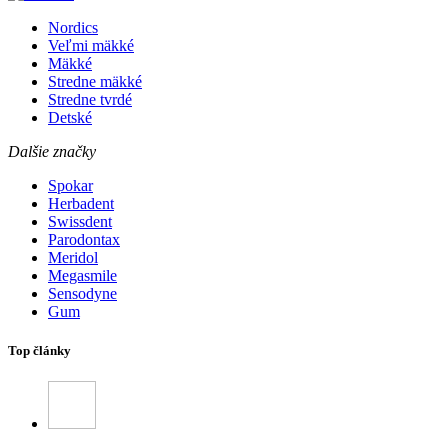
Nordics
Veľmi mäkké
Mäkké
Stredne mäkké
Stredne tvrdé
Detské
Dalšie značky
Spokar
Herbadent
Swissdent
Parodontax
Meridol
Megasmile
Sensodyne
Gum
Top články