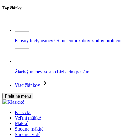
Top články
Krásny biely úsmev? S bielením zubov žiadny problém
Žiarivý úsmev vďaka bieliacim pastám
Viac článkov
Přejít na menu
Klasické
Veľmi mäkké
Mäkké
Stredne mäkké
Stredne tvrdé