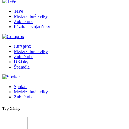
TePe
Medzizubné kefky
Zubné nite
Púzdra a stojančeky
Curaprox
Medzizubné kefky
Zubné nite
Držiaky
Špáradlá
Spokar
Medzizubné kefky
Zubné nite
Top články