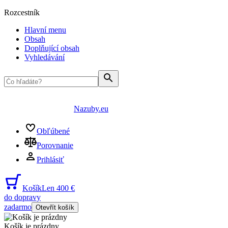
Rozcestník
Hlavní menu
Obsah
Doplňující obsah
Vyhledávání
Nazuby.eu
Obľúbené
Porovnanie
Prihlásiť
Košík
Len 400 €
do dopravy
zadarmo
Otevřít košík
Košík je prázdny
...