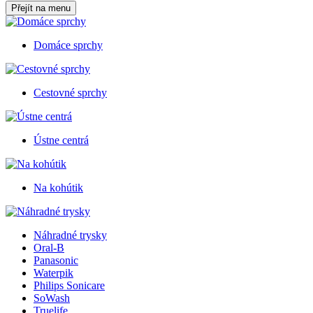
Přejít na menu
Domáce sprchy
Cestovné sprchy
Ústne centrá
Na kohútik
Náhradné trysky
Oral-B
Panasonic
Waterpik
Philips Sonicare
SoWash
Truelife