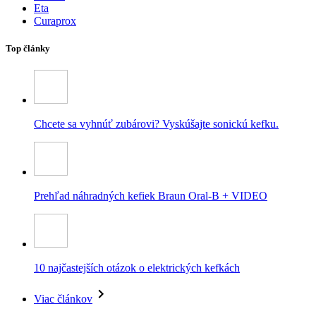
Eta
Curaprox
Top články
Chcete sa vyhnúť zubárovi? Vyskúšajte sonickú kefku.
Prehľad náhradných kefiek Braun Oral-B + VIDEO
10 najčastejších otázok o elektrických kefkách
Viac článkov