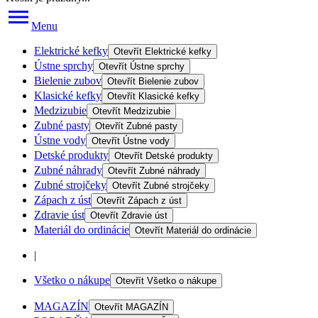
Menu
Elektrické kefky
Otevřít
Elektrické kefky
Ústne sprchy
Otevřít
Ústne sprchy
Bielenie zubov
Otevřít
Bielenie zubov
Klasické kefky
Otevřít
Klasické kefky
Medzizubie
Otevřít
Medzizubie
Zubné pasty
Otevřít
Zubné pasty
Ústne vody
Otevřít
Ústne vody
Detské produkty
Otevřít
Detské produkty
Zubné náhrady
Otevřít
Zubné náhrady
Zubné strojčeky
Otevřít
Zubné strojčeky
Zápach z úst
Otevřít
Zápach z úst
Zdravie úst
Otevřít
Zdravie úst
Materiál do ordinácie
Otevřít
Materiál do ordinácie
|
Všetko o nákupe
Otevřít
Všetko o nákupe
MAGAZÍN
Otevřít
MAGAZÍN