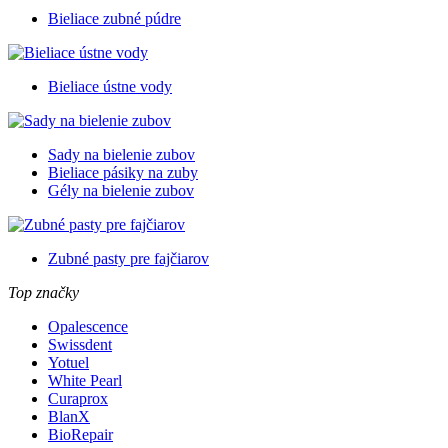
Bieliace zubné púdre
Bieliace ústne vody
Sady na bielenie zubov
Bieliace pásiky na zuby
Gély na bielenie zubov
Zubné pasty pre fajčiarov
Top značky
Opalescence
Swissdent
Yotuel
White Pearl
Curaprox
BlanX
BioRepair