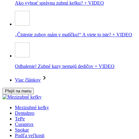
Ako vybrať správnu zubnú kefku? + VIDEO
„Čistenie zubov mám v malíčku!“ A viete to iste? + VIDEO
Odhalenie! Zubné kazy nemajú dedičov + VIDEO
Viac článkov
Přejít na menu
Mezizubné kefky
Dentalpro
TePe
Curaprox
Spokar
Podľa veľkosti