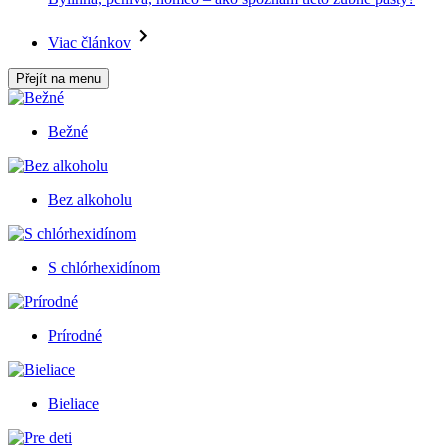
Viac článkov
Přejít na menu
Bežné
Bez alkoholu
S chlórhexidínom
Prírodné
Bieliace