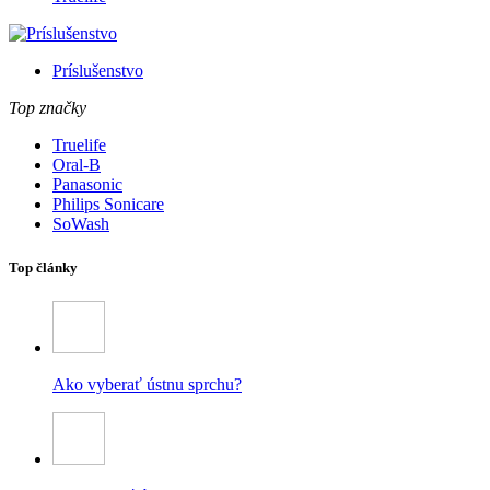
Príslušenstvo
Top značky
Truelife
Oral-B
Panasonic
Philips Sonicare
SoWash
Top články
Ako vyberať ústnu sprchu?