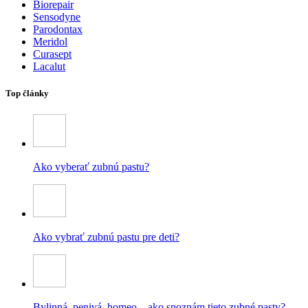
Biorepair
Sensodyne
Parodontax
Meridol
Curasept
Lacalut
Top články
Ako vyberať zubnú pastu?
Ako vybrať zubnú pastu pre deti?
Bylinná, penivá, homeo – ako spoznám tieto zubné pasty?