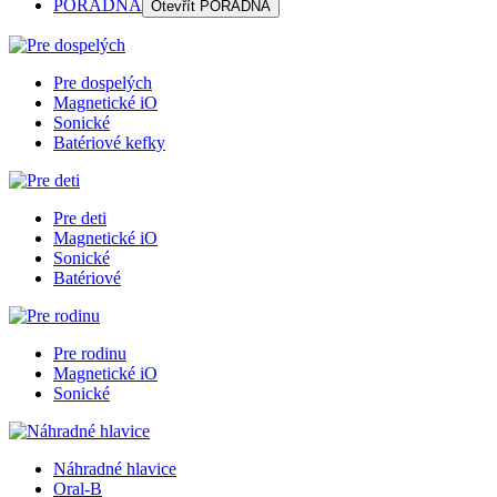
PORADŇA
Otevřít
PORADŇA
Pre dospelých
Magnetické iO
Sonické
Batériové kefky
Pre deti
Magnetické iO
Sonické
Batériové
Pre rodinu
Magnetické iO
Sonické
Náhradné hlavice
Oral-B