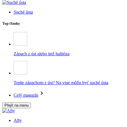
Suché ústa
Top články
Zápach z úst alebo tiež halitóza
Trpíte zápachom z úst? Na vine môžu byť suché ústa
Celý magazín
Přejít na menu
Afty