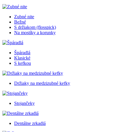
Zubné nite
Bežné
S držiakom (flosspick)
Na mostíky a korunky
Špáradlá
Klasické
S kefkou
Držiaky na medzizubné kefky
Stojančeky
Dentálne zrkadlá