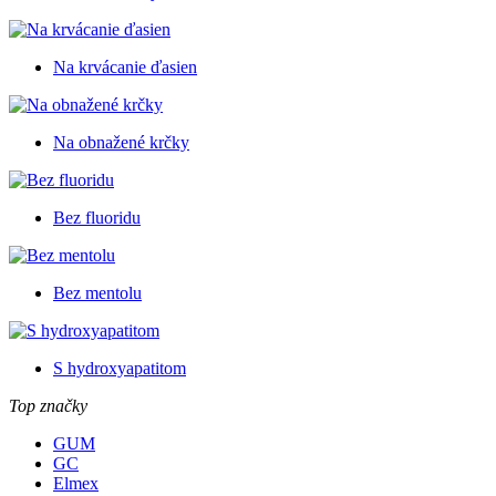
Na krvácanie ďasien
Na obnažené krčky
Bez fluoridu
Bez mentolu
S hydroxyapatitom
Top značky
GUM
GC
Elmex