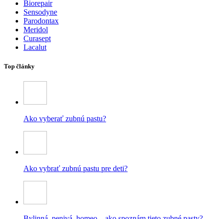
Biorepair
Sensodyne
Parodontax
Meridol
Curasept
Lacalut
Top články
Ako vyberať zubnú pastu?
Ako vybrať zubnú pastu pre deti?
Bylinná, penivá, homeo – ako spoznám tieto zubné pasty?