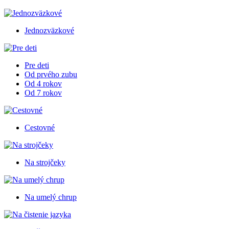
Jednozväzkové
Pre deti
Od prvého zubu
Od 4 rokov
Od 7 rokov
Cestovné
Na strojčeky
Na umelý chrup