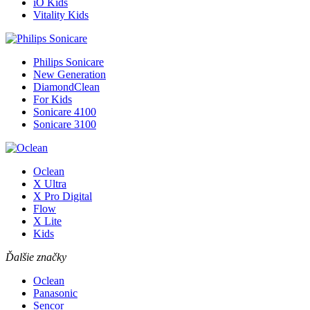
iO Kids
Vitality Kids
Philips Sonicare
New Generation
DiamondClean
For Kids
Sonicare 4100
Sonicare 3100
Oclean
X Ultra
X Pro Digital
Flow
X Lite
Kids
Ďalšie značky
Oclean
Panasonic
Sencor