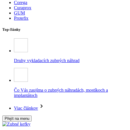
Corega
Curaprox
GUM
Protefix
Top články
Druhy vykladacích zubných náhrad
Čo Vás zaujíma o zubných náhradách, mostíkoch a
implantátoch
Viac článkov
Přejít na menu