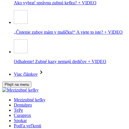
Ako vybrať správnu zubnú kefku? + VIDEO
„Čistenie zubov mám v malíčku!“ A viete to iste? + VIDEO
Odhalenie! Zubné kazy nemajú dedičov + VIDEO
Viac článkov
Přejít na menu
Mezizubné kefky
Dentalpro
TePe
Curaprox
Spokar
Podľa veľkosti