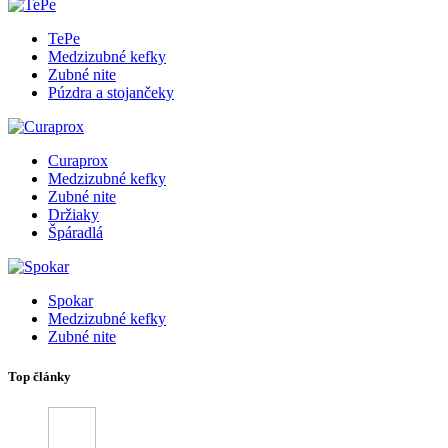
TePe
Medzizubné kefky
Zubné nite
Púzdra a stojančeky
Curaprox
Medzizubné kefky
Zubné nite
Držiaky
Špáradlá
Spokar
Medzizubné kefky
Zubné nite
Top články