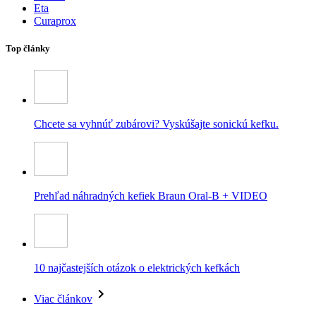
Eta
Curaprox
Top články
Chcete sa vyhnúť zubárovi? Vyskúšajte sonickú kefku.
Prehľad náhradných kefiek Braun Oral-B + VIDEO
10 najčastejších otázok o elektrických kefkách
Viac článkov