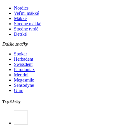
Nordics
Veľmi mäkké
Mäkké
Stredne mäkké
Stredne tvrdé
Detské
Dalšie značky
Spokar
Herbadent
Swissdent
Parodontax
Meridol
Megasmile
Sensodyne
Gum
Top články