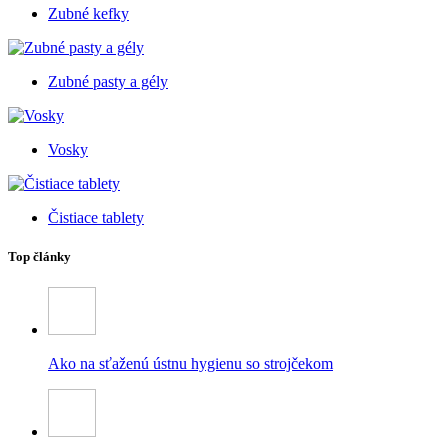
Zubné kefky
Zubné pasty a gély
Vosky
Čistiace tablety
Top články
Ako na sťaženú ústnu hygienu so strojčekom