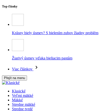
Top články
Krásny biely úsmev? S bielením zubov žiadny problém
Žiarivý úsmev vďaka bieliacim pastám
Viac článkov
Přejít na menu
Klasické
Veľmi mäkké
Mäkké
Stredne mäkké
Stredne tvrdé