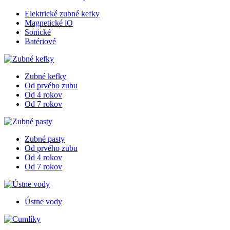
Elektrické zubné kefky
Magnetické iO
Sonické
Batériové
Zubné kefky
Od prvého zubu
Od 4 rokov
Od 7 rokov
Zubné pasty
Od prvého zubu
Od 4 rokov
Od 7 rokov
Ústne vody