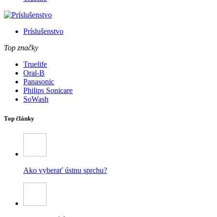
Príslušenstvo
Top značky
Truelife
Oral-B
Panasonic
Philips Sonicare
SoWash
Top články
Ako vyberať ústnu sprchu?