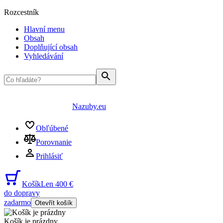
Rozcestník
Hlavní menu
Obsah
Doplňující obsah
Vyhledávání
Nazuby.eu
Obľúbené
Porovnanie
Prihlásiť
Košík
Len 400 €
do dopravy
zadarmo
Otevřít košík
Košík je prázdny
...