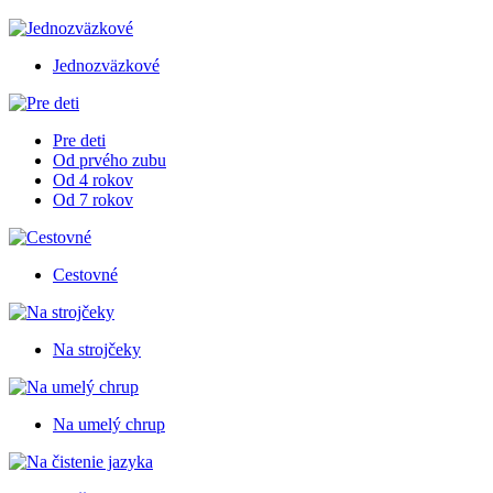
Jednozväzkové
Pre deti
Od prvého zubu
Od 4 rokov
Od 7 rokov
Cestovné
Na strojčeky
Na umelý chrup