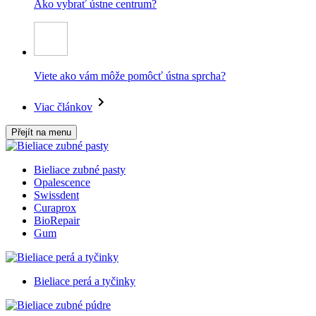
Ako vybrať ústne centrum?
Viete ako vám môže pomôcť ústna sprcha?
Viac článkov
Přejít na menu
Bieliace zubné pasty
Opalescence
Swissdent
Curaprox
BioRepair
Gum
Bieliace perá a tyčinky