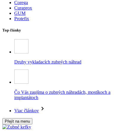
Corega
Curaprox
GUM
Protefix
Top články
Druhy vykladacích zubných náhrad
Čo Vás zaujíma o zubných náhradách, mostíkoch a
implantátoch
Viac článkov
Přejít na menu