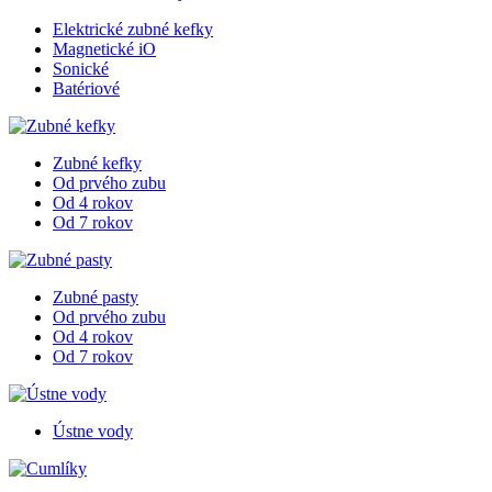
Elektrické zubné kefky
Magnetické iO
Sonické
Batériové
Zubné kefky
Od prvého zubu
Od 4 rokov
Od 7 rokov
Zubné pasty
Od prvého zubu
Od 4 rokov
Od 7 rokov
Ústne vody