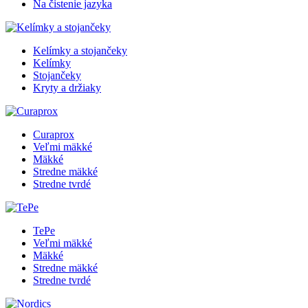
Na čistenie jazyka
Kelímky a stojančeky
Kelímky
Stojančeky
Kryty a držiaky
Curaprox
Veľmi mäkké
Mäkké
Stredne mäkké
Stredne tvrdé
TePe
Veľmi mäkké
Mäkké
Stredne mäkké
Stredne tvrdé