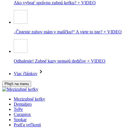
Ako vybrať správnu zubnú kefku? + VIDEO
„Čistenie zubov mám v malíčku!“ A viete to iste? + VIDEO
Odhalenie! Zubné kazy nemajú dedičov + VIDEO
Viac článkov
Přejít na menu
Mezizubné kefky
Dentalpro
TePe
Curaprox
Spokar
Podľa veľkosti