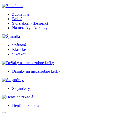
Zubné nite
Bežné
S držiakom (flosspick)
Na mostíky a korunky
Špáradlá
Klasické
S kefkou
Držiaky na medzizubné kefky
Stojančeky
Dentálne zrkadlá