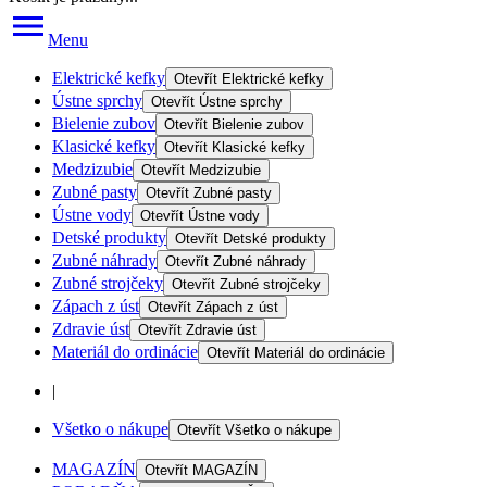
Menu
Elektrické kefky
Otevřít
Elektrické kefky
Ústne sprchy
Otevřít
Ústne sprchy
Bielenie zubov
Otevřít
Bielenie zubov
Klasické kefky
Otevřít
Klasické kefky
Medzizubie
Otevřít
Medzizubie
Zubné pasty
Otevřít
Zubné pasty
Ústne vody
Otevřít
Ústne vody
Detské produkty
Otevřít
Detské produkty
Zubné náhrady
Otevřít
Zubné náhrady
Zubné strojčeky
Otevřít
Zubné strojčeky
Zápach z úst
Otevřít
Zápach z úst
Zdravie úst
Otevřít
Zdravie úst
Materiál do ordinácie
Otevřít
Materiál do ordinácie
|
Všetko o nákupe
Otevřít
Všetko o nákupe
MAGAZÍN
Otevřít
MAGAZÍN