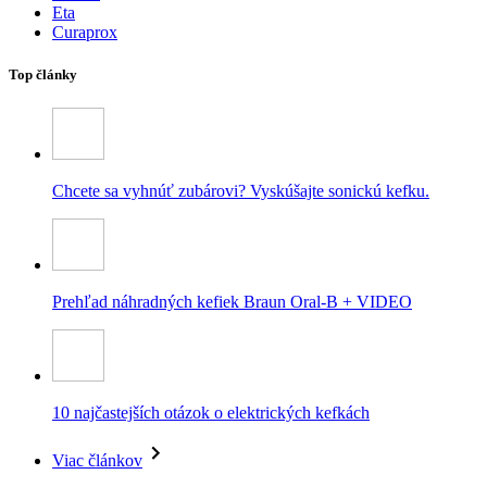
Eta
Curaprox
Top články
Chcete sa vyhnúť zubárovi? Vyskúšajte sonickú kefku.
Prehľad náhradných kefiek Braun Oral-B + VIDEO
10 najčastejších otázok o elektrických kefkách
Viac článkov