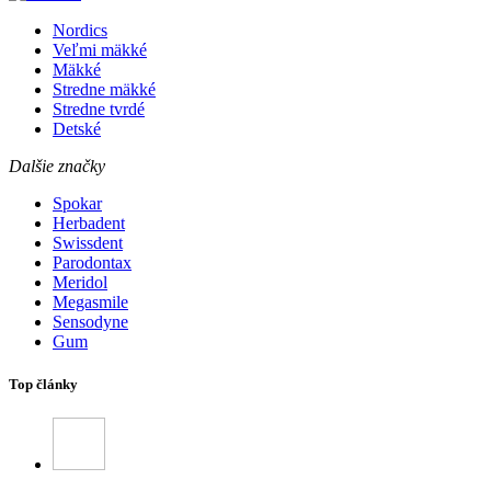
Nordics
Veľmi mäkké
Mäkké
Stredne mäkké
Stredne tvrdé
Detské
Dalšie značky
Spokar
Herbadent
Swissdent
Parodontax
Meridol
Megasmile
Sensodyne
Gum
Top články