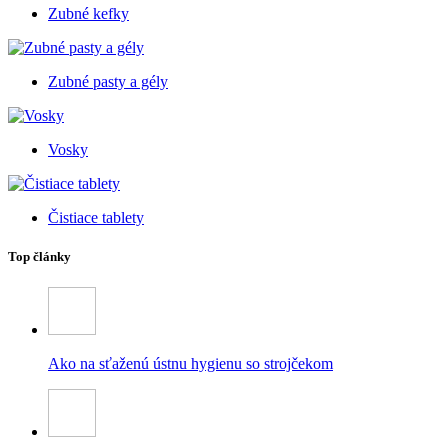
Zubné kefky
Zubné pasty a gély
Vosky
Čistiace tablety
Top články
Ako na sťaženú ústnu hygienu so strojčekom