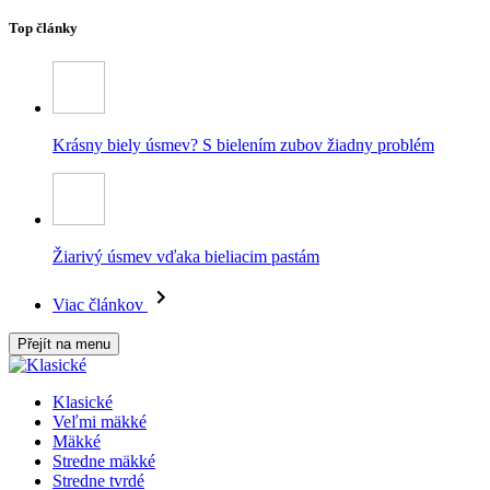
Top články
Krásny biely úsmev? S bielením zubov žiadny problém
Žiarivý úsmev vďaka bieliacim pastám
Viac článkov
Přejít na menu
Klasické
Veľmi mäkké
Mäkké
Stredne mäkké
Stredne tvrdé