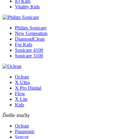
iO Kids
Vitality Kids
Philips Sonicare
New Generation
DiamondClean
For Kids
Sonicare 4100
Sonicare 3100
Oclean
X Ultra
X Pro Digital
Flow
X Lite
Kids
Ďalšie značky
Oclean
Panasonic
Sencor