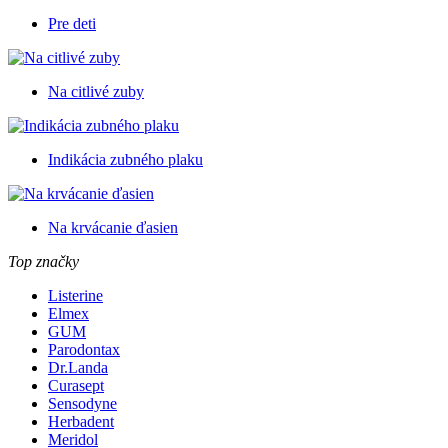
Pre deti
Na citlivé zuby
Indikácia zubného plaku
Na krvácanie ďasien
Top značky
Listerine
Elmex
GUM
Parodontax
Dr.Landa
Curasept
Sensodyne
Herbadent
Meridol