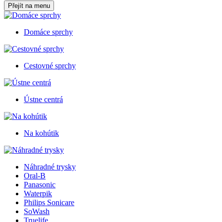
Přejít na menu
Domáce sprchy
Cestovné sprchy
Ústne centrá
Na kohútik
Náhradné trysky
Oral-B
Panasonic
Waterpik
Philips Sonicare
SoWash
Truelife