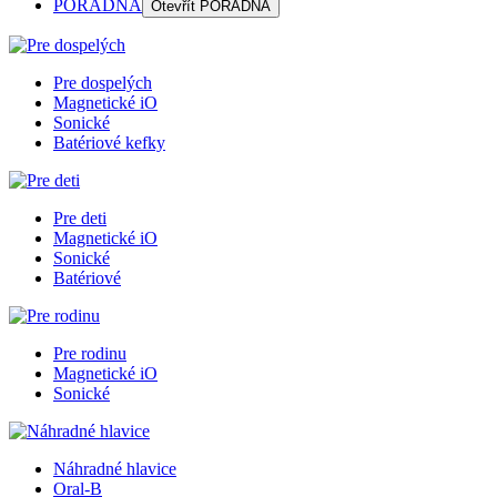
PORADŇA
Otevřít
PORADŇA
Pre dospelých
Magnetické iO
Sonické
Batériové kefky
Pre deti
Magnetické iO
Sonické
Batériové
Pre rodinu
Magnetické iO
Sonické
Náhradné hlavice
Oral-B