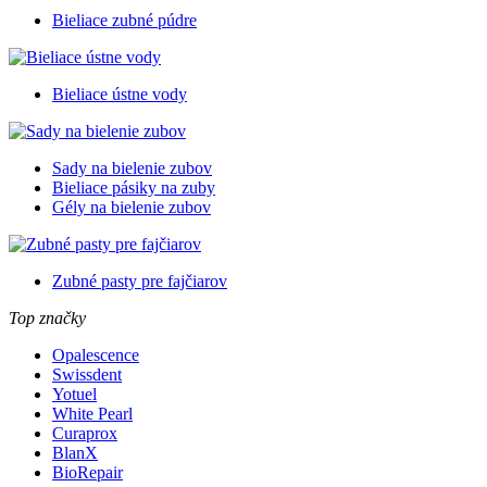
Bieliace zubné púdre
Bieliace ústne vody
Sady na bielenie zubov
Bieliace pásiky na zuby
Gély na bielenie zubov
Zubné pasty pre fajčiarov
Top značky
Opalescence
Swissdent
Yotuel
White Pearl
Curaprox
BlanX
BioRepair