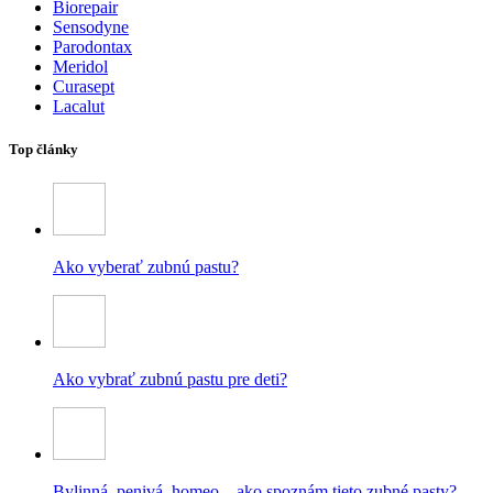
Biorepair
Sensodyne
Parodontax
Meridol
Curasept
Lacalut
Top články
Ako vyberať zubnú pastu?
Ako vybrať zubnú pastu pre deti?
Bylinná, penivá, homeo – ako spoznám tieto zubné pasty?