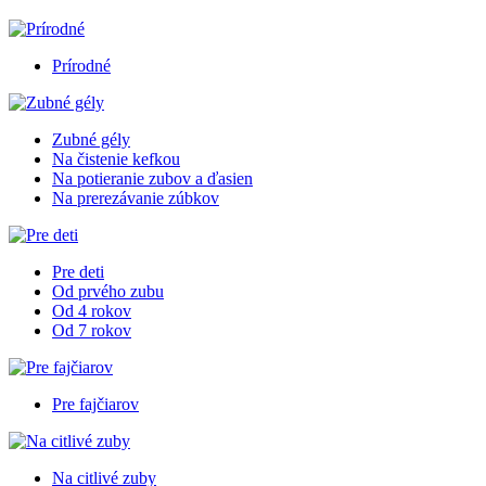
Prírodné
Zubné gély
Na čistenie kefkou
Na potieranie zubov a ďasien
Na prerezávanie zúbkov
Pre deti
Od prvého zubu
Od 4 rokov
Od 7 rokov
Pre fajčiarov
Na citlivé zuby