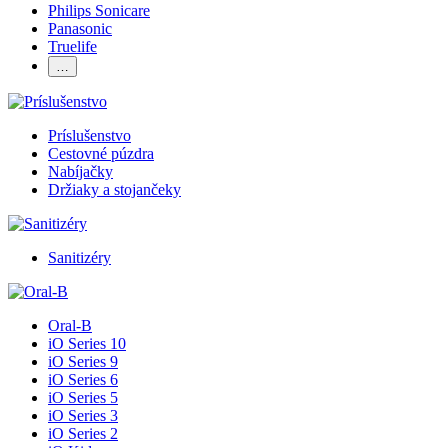
Philips Sonicare
Panasonic
Truelife
…
Príslušenstvo
Cestovné púzdra
Nabíjačky
Držiaky a stojančeky
Sanitizéry
Oral-B
iO Series 10
iO Series 9
iO Series 6
iO Series 5
iO Series 3
iO Series 2