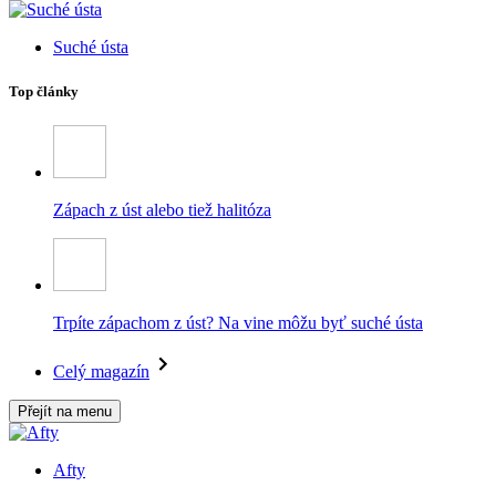
Suché ústa
Top články
Zápach z úst alebo tiež halitóza
Trpíte zápachom z úst? Na vine môžu byť suché ústa
Celý magazín
Přejít na menu
Afty