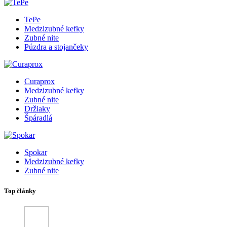
TePe
Medzizubné kefky
Zubné nite
Púzdra a stojančeky
Curaprox
Medzizubné kefky
Zubné nite
Držiaky
Špáradlá
Spokar
Medzizubné kefky
Zubné nite
Top články