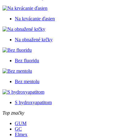
Na krvácanie ďasien
Na obnažené krčky
Bez fluoridu
Bez mentolu
S hydroxyapatitom
Top značky
GUM
GC
Elmex