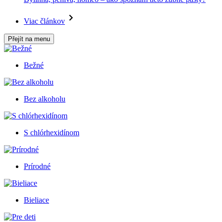
Viac článkov
Přejít na menu
Bežné
Bez alkoholu
S chlórhexidínom
Prírodné
Bieliace