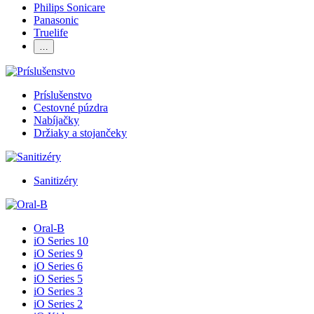
Philips Sonicare
Panasonic
Truelife
…
Príslušenstvo
Cestovné púzdra
Nabíjačky
Držiaky a stojančeky
Sanitizéry
Oral-B
iO Series 10
iO Series 9
iO Series 6
iO Series 5
iO Series 3
iO Series 2