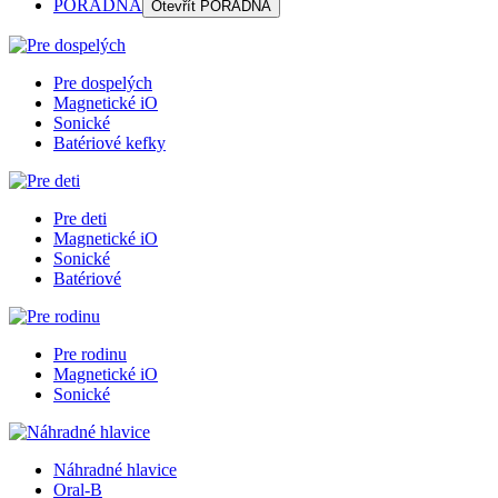
PORADŇA
Otevřít
PORADŇA
Pre dospelých
Magnetické iO
Sonické
Batériové kefky
Pre deti
Magnetické iO
Sonické
Batériové
Pre rodinu
Magnetické iO
Sonické
Náhradné hlavice
Oral-B