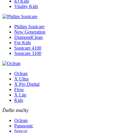
iO Kids
Vitality Kids
Philips Sonicare
New Generation
DiamondClean
For Kids
Sonicare 4100
Sonicare 3100
Oclean
X Ultra
X Pro Digital
Flow
X Lite
Kids
Ďalšie značky
Oclean
Panasonic
Sencor