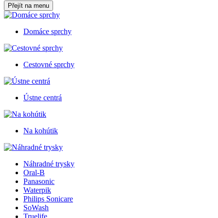
Přejít na menu
Domáce sprchy
Cestovné sprchy
Ústne centrá
Na kohútik
Náhradné trysky
Oral-B
Panasonic
Waterpik
Philips Sonicare
SoWash
Truelife