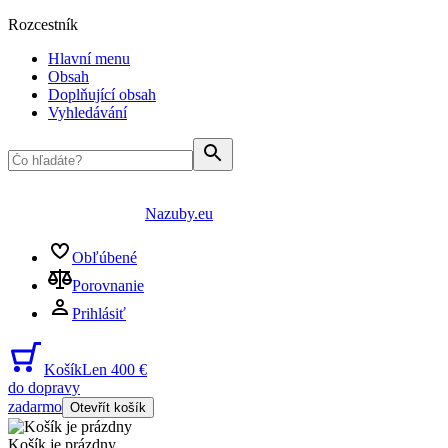
Rozcestník
Hlavní menu
Obsah
Doplňující obsah
Vyhledávání
Nazuby.eu
Obľúbené
Porovnanie
Prihlásiť
Košík
Len 400 €
do dopravy
zadarmo
Otevřít košík
Košík je prázdny
...