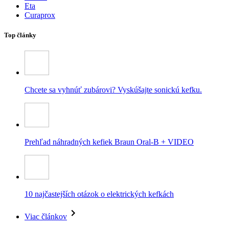
Eta
Curaprox
Top články
Chcete sa vyhnúť zubárovi? Vyskúšajte sonickú kefku.
Prehľad náhradných kefiek Braun Oral-B + VIDEO
10 najčastejších otázok o elektrických kefkách
Viac článkov