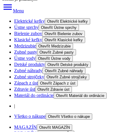
Menu
Elektrické kefky
Otevřít
Elektrické kefky
Ústne sprchy
Otevřít
Ústne sprchy
Bielenie zubov
Otevřít
Bielenie zubov
Klasické kefky
Otevřít
Klasické kefky
Medzizubie
Otevřít
Medzizubie
Zubné pasty
Otevřít
Zubné pasty
Ústne vody
Otevřít
Ústne vody
Detské produkty
Otevřít
Detské produkty
Zubné náhrady
Otevřít
Zubné náhrady
Zubné strojčeky
Otevřít
Zubné strojčeky
Zápach z úst
Otevřít
Zápach z úst
Zdravie úst
Otevřít
Zdravie úst
Materiál do ordinácie
Otevřít
Materiál do ordinácie
|
Všetko o nákupe
Otevřít
Všetko o nákupe
MAGAZÍN
Otevřít
MAGAZÍN