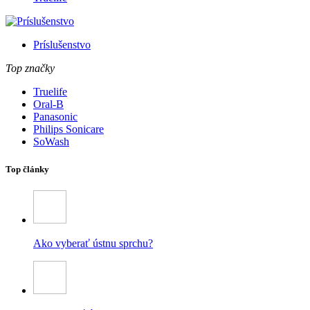
Príslušenstvo
Top značky
Truelife
Oral-B
Panasonic
Philips Sonicare
SoWash
Top články
Ako vyberať ústnu sprchu?