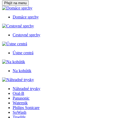
Přejít na menu
Domáce sprchy
Cestovné sprchy
Ústne centrá
Na kohútik
Náhradné trysky
Oral-B
Panasonic
Waterpik
Philips Sonicare
SoWash
Truelife