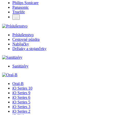
Philips Sonicare
Panasonic
Truelife
…
Príslušenstvo
Cestovné púzdra
Nabíjačky
Držiaky a stojančeky
Sanitizéry
Oral-B
iO Series 10
iO Series 9
iO Series 6
iO Series 5
iO Series 3
iO Series 2