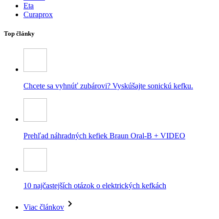
Eta
Curaprox
Top články
Chcete sa vyhnúť zubárovi? Vyskúšajte sonickú kefku.
Prehľad náhradných kefiek Braun Oral-B + VIDEO
10 najčastejších otázok o elektrických kefkách
Viac článkov