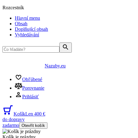
Rozcestník
Hlavní menu
Obsah
Doplňující obsah
Vyhledávání
Nazuby.eu
Obľúbené
Porovnanie
Prihlásiť
Košík
Len 400 €
do dopravy
zadarmo
Otevřít košík
Košík je prázdny
...