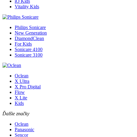
iO Kids
Vitality Kids
Philips Sonicare
New Generation
DiamondClean
For Kids
Sonicare 4100
Sonicare 3100
Oclean
X Ultra
X Pro Digital
Flow
X Lite
Kids
Ďalšie značky
Oclean
Panasonic
Sencor