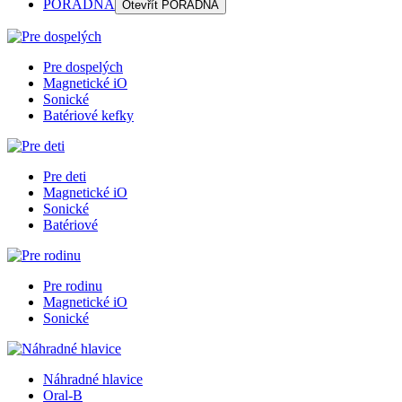
PORADŇA
Otevřít
PORADŇA
Pre dospelých
Magnetické iO
Sonické
Batériové kefky
Pre deti
Magnetické iO
Sonické
Batériové
Pre rodinu
Magnetické iO
Sonické
Náhradné hlavice
Oral-B