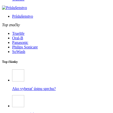
Príslušenstvo
Top značky
Truelife
Oral-B
Panasonic
Philips Sonicare
SoWash
Top články
Ako vyberať ústnu sprchu?