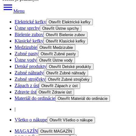
Menu
Elektrické kefky
Otevřít
Elektrické kefky
Ústne sprchy
Otevřít
Ústne sprchy
Bielenie zubov
Otevřít
Bielenie zubov
Klasické kefky
Otevřít
Klasické kefky
Medzizubie
Otevřít
Medzizubie
Zubné pasty
Otevřít
Zubné pasty
Ústne vody
Otevřít
Ústne vody
Detské produkty
Otevřít
Detské produkty
Zubné náhrady
Otevřít
Zubné náhrady
Zubné strojčeky
Otevřít
Zubné strojčeky
Zápach z úst
Otevřít
Zápach z úst
Zdravie úst
Otevřít
Zdravie úst
Materiál do ordinácie
Otevřít
Materiál do ordinácie
|
Všetko o nákupe
Otevřít
Všetko o nákupe
MAGAZÍN
Otevřít
MAGAZÍN