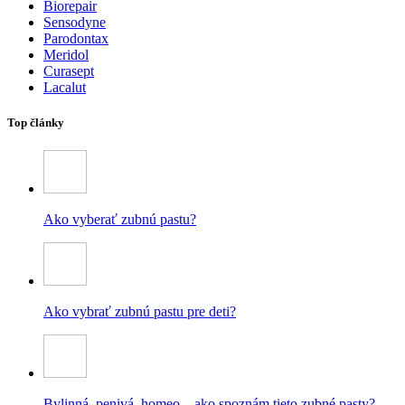
Biorepair
Sensodyne
Parodontax
Meridol
Curasept
Lacalut
Top články
Ako vyberať zubnú pastu?
Ako vybrať zubnú pastu pre deti?
Bylinná, penivá, homeo – ako spoznám tieto zubné pasty?