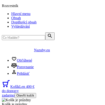
Rozcestník
Hlavní menu
Obsah
Doplňující obsah
Vyhledávání
Nazuby.eu
Obľúbené
Porovnanie
Prihlásiť
Košík
Len 400 €
do dopravy
zadarmo
Otevřít košík
Košík je prázdny
...