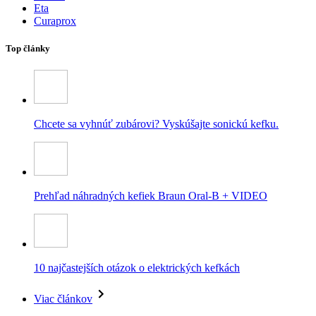
Eta
Curaprox
Top články
Chcete sa vyhnúť zubárovi? Vyskúšajte sonickú kefku.
Prehľad náhradných kefiek Braun Oral-B + VIDEO
10 najčastejších otázok o elektrických kefkách
Viac článkov