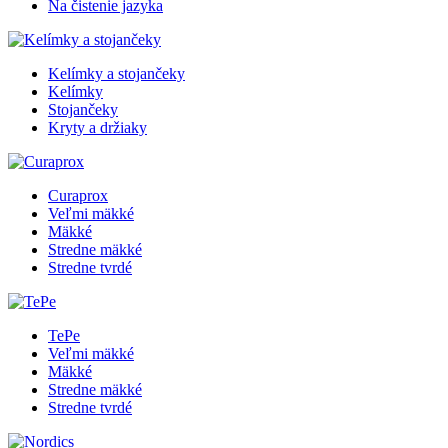
Na čistenie jazyka
Kelímky a stojančeky
Kelímky
Stojančeky
Kryty a držiaky
Curaprox
Veľmi mäkké
Mäkké
Stredne mäkké
Stredne tvrdé
TePe
Veľmi mäkké
Mäkké
Stredne mäkké
Stredne tvrdé