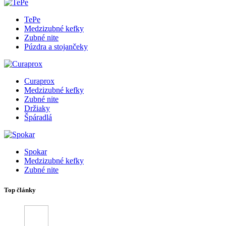
TePe
Medzizubné kefky
Zubné nite
Púzdra a stojančeky
Curaprox
Medzizubné kefky
Zubné nite
Držiaky
Špáradlá
Spokar
Medzizubné kefky
Zubné nite
Top články