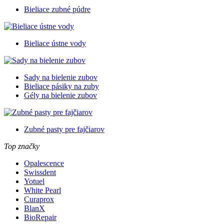
Bieliace zubné púdre
Bieliace ústne vody
Sady na bielenie zubov
Bieliace pásiky na zuby
Gély na bielenie zubov
Zubné pasty pre fajčiarov
Top značky
Opalescence
Swissdent
Yotuel
White Pearl
Curaprox
BlanX
BioRepair