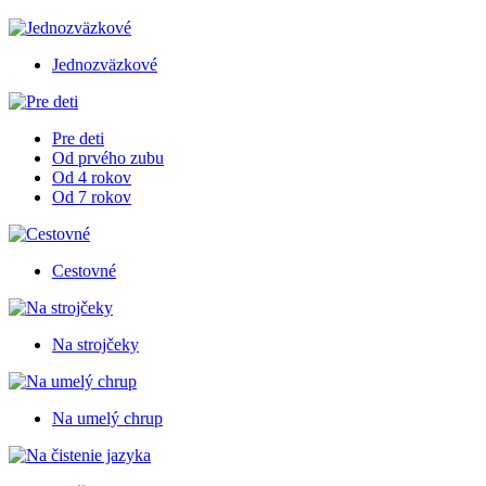
Jednozväzkové
Pre deti
Od prvého zubu
Od 4 rokov
Od 7 rokov
Cestovné
Na strojčeky
Na umelý chrup