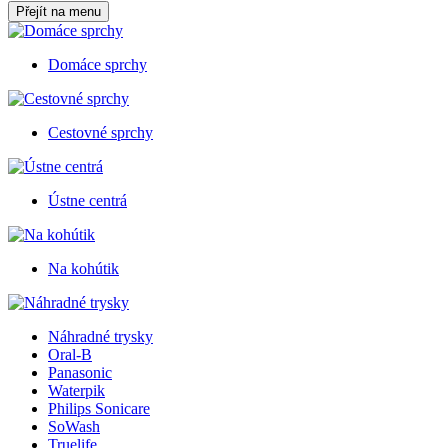
Přejít na menu
Domáce sprchy
Cestovné sprchy
Ústne centrá
Na kohútik
Náhradné trysky
Oral-B
Panasonic
Waterpik
Philips Sonicare
SoWash
Truelife