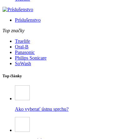
Príslušenstvo
Top značky
Truelife
Oral-B
Panasonic
Philips Sonicare
SoWash
Top články
Ako vyberať ústnu sprchu?