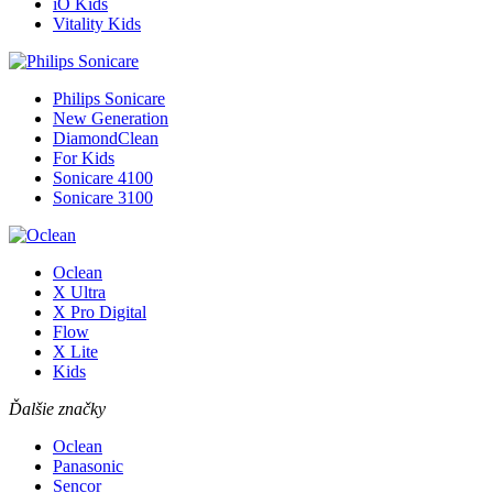
iO Kids
Vitality Kids
Philips Sonicare
New Generation
DiamondClean
For Kids
Sonicare 4100
Sonicare 3100
Oclean
X Ultra
X Pro Digital
Flow
X Lite
Kids
Ďalšie značky
Oclean
Panasonic
Sencor