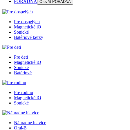
PORADŇA
Otevřít
PORADŇA
Pre dospelých
Magnetické iO
Sonické
Batériové kefky
Pre deti
Magnetické iO
Sonické
Batériové
Pre rodinu
Magnetické iO
Sonické
Náhradné hlavice
Oral-B