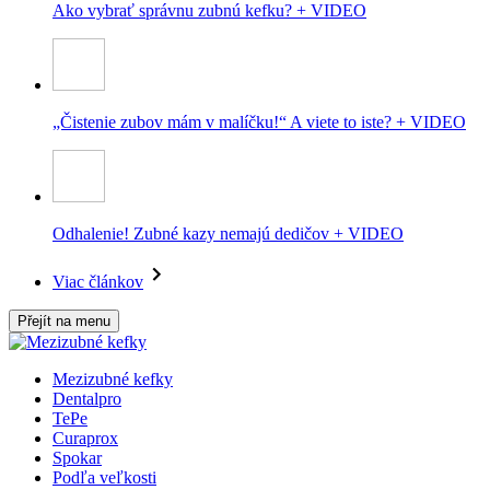
Ako vybrať správnu zubnú kefku? + VIDEO
„Čistenie zubov mám v malíčku!“ A viete to iste? + VIDEO
Odhalenie! Zubné kazy nemajú dedičov + VIDEO
Viac článkov
Přejít na menu
Mezizubné kefky
Dentalpro
TePe
Curaprox
Spokar
Podľa veľkosti