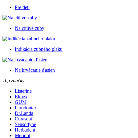
Pre deti
Na citlivé zuby
Indikácia zubného plaku
Na krvácanie ďasien
Top značky
Listerine
Elmex
GUM
Parodontax
Dr.Landa
Curasept
Sensodyne
Herbadent
Meridol