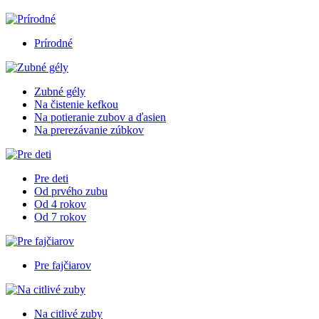
Prírodné
Zubné gély
Na čistenie kefkou
Na potieranie zubov a ďasien
Na prerezávanie zúbkov
Pre deti
Od prvého zubu
Od 4 rokov
Od 7 rokov
Pre fajčiarov
Na citlivé zuby