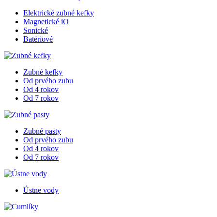
Elektrické zubné kefky
Magnetické iO
Sonické
Batériové
Zubné kefky
Od prvého zubu
Od 4 rokov
Od 7 rokov
Zubné pasty
Od prvého zubu
Od 4 rokov
Od 7 rokov
Ústne vody