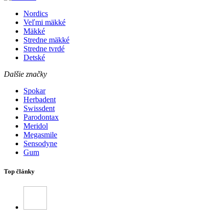
Nordics
Veľmi mäkké
Mäkké
Stredne mäkké
Stredne tvrdé
Detské
Dalšie značky
Spokar
Herbadent
Swissdent
Parodontax
Meridol
Megasmile
Sensodyne
Gum
Top články