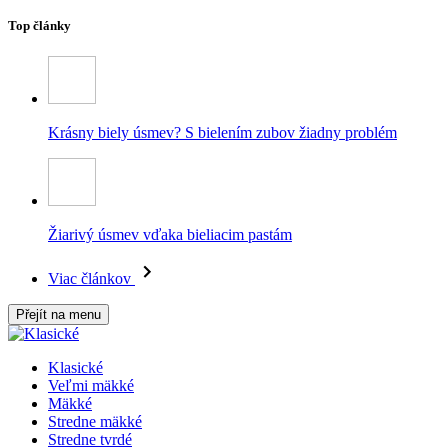
Top články
Krásny biely úsmev? S bielením zubov žiadny problém
Žiarivý úsmev vďaka bieliacim pastám
Viac článkov
Přejít na menu
Klasické
Veľmi mäkké
Mäkké
Stredne mäkké
Stredne tvrdé