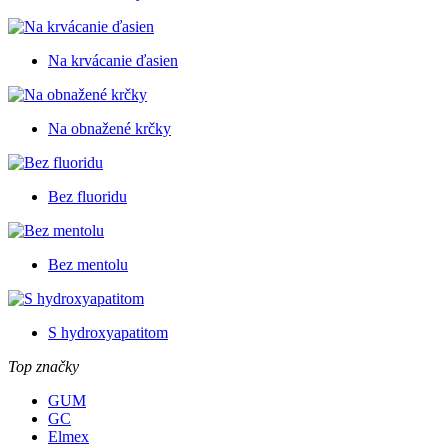
Na krvácanie ďasien
Na obnažené krčky
Bez fluoridu
Bez mentolu
S hydroxyapatitom
Top značky
GUM
GC
Elmex