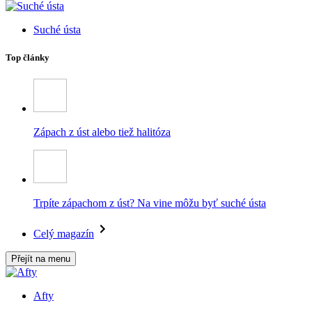
Suché ústa
Top články
Zápach z úst alebo tiež halitóza
Trpíte zápachom z úst? Na vine môžu byť suché ústa
Celý magazín
Přejít na menu
Afty