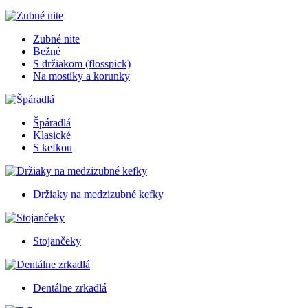
Zubné nite
Bežné
S držiakom (flosspick)
Na mostíky a korunky
Špáradlá
Klasické
S kefkou
Držiaky na medzizubné kefky
Stojančeky
Dentálne zrkadlá