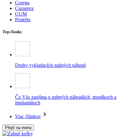
Corega
Curaprox
GUM
Protefix
Top články
Druhy vykladacích zubných náhrad
Čo Vás zaujíma o zubných náhradách, mostíkoch a
implantátoch
Viac článkov
Přejít na menu