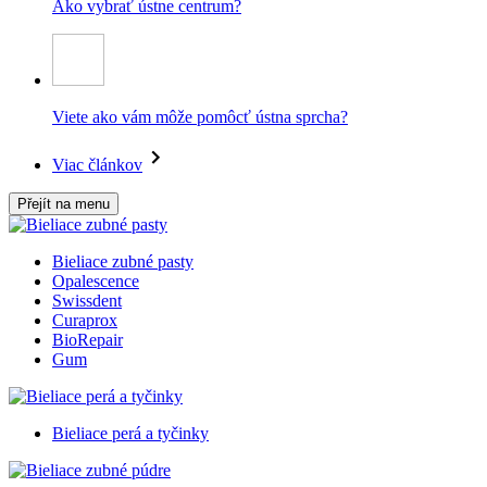
Ako vybrať ústne centrum?
Viete ako vám môže pomôcť ústna sprcha?
Viac článkov
Přejít na menu
Bieliace zubné pasty
Opalescence
Swissdent
Curaprox
BioRepair
Gum
Bieliace perá a tyčinky