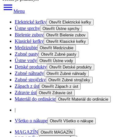
Menu
Elektrické kefky
Otevřít
Elektrické kefky
Ústne sprchy
Otevřít
Ústne sprchy
Bielenie zubov
Otevřít
Bielenie zubov
Klasické kefky
Otevřít
Klasické kefky
Medzizubie
Otevřít
Medzizubie
Zubné pasty
Otevřít
Zubné pasty
Ústne vody
Otevřít
Ústne vody
Detské produkty
Otevřít
Detské produkty
Zubné náhrady
Otevřít
Zubné náhrady
Zubné strojčeky
Otevřít
Zubné strojčeky
Zápach z úst
Otevřít
Zápach z úst
Zdravie úst
Otevřít
Zdravie úst
Materiál do ordinácie
Otevřít
Materiál do ordinácie
|
Všetko o nákupe
Otevřít
Všetko o nákupe
MAGAZÍN
Otevřít
MAGAZÍN