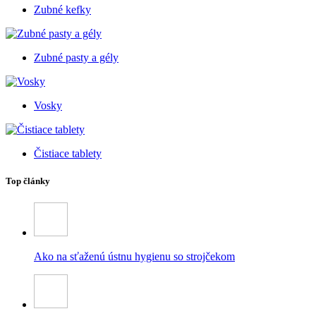
Zubné kefky
Zubné pasty a gély
Vosky
Čistiace tablety
Top články
Ako na sťaženú ústnu hygienu so strojčekom