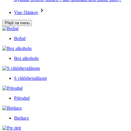
Viac článkov
Přejít na menu
Bežné
Bez alkoholu
S chlórhexidínom
Prírodné
Bieliace