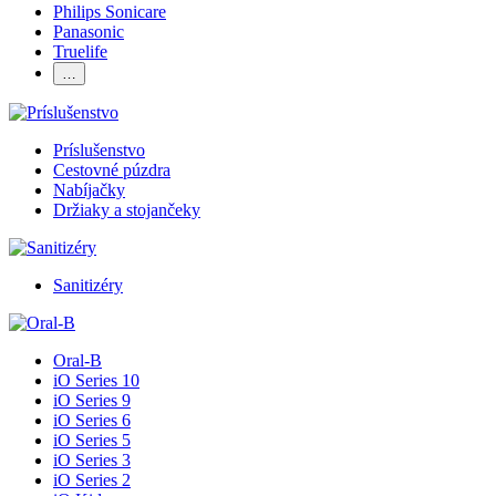
Philips Sonicare
Panasonic
Truelife
…
Príslušenstvo
Cestovné púzdra
Nabíjačky
Držiaky a stojančeky
Sanitizéry
Oral-B
iO Series 10
iO Series 9
iO Series 6
iO Series 5
iO Series 3
iO Series 2