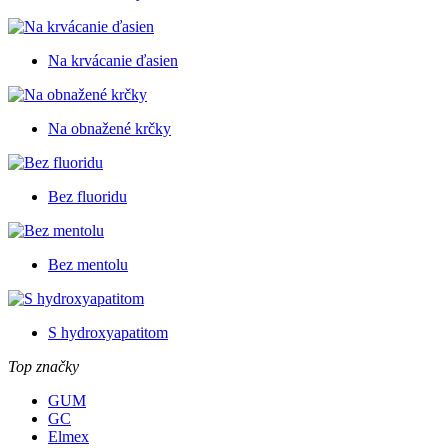
Na krvácanie ďasien
Na obnažené krčky
Bez fluoridu
Bez mentolu
S hydroxyapatitom
Top značky
GUM
GC
Elmex