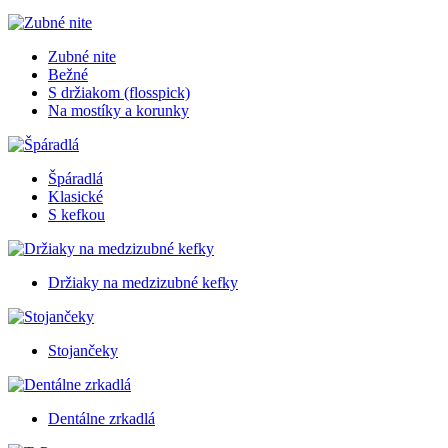
Zubné nite
Bežné
S držiakom (flosspick)
Na mostíky a korunky
Špáradlá
Klasické
S kefkou
Držiaky na medzizubné kefky
Stojančeky
Dentálne zrkadlá