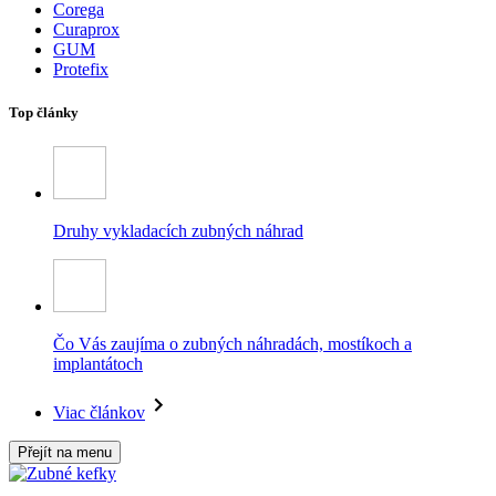
Corega
Curaprox
GUM
Protefix
Top články
Druhy vykladacích zubných náhrad
Čo Vás zaujíma o zubných náhradách, mostíkoch a
implantátoch
Viac článkov
Přejít na menu