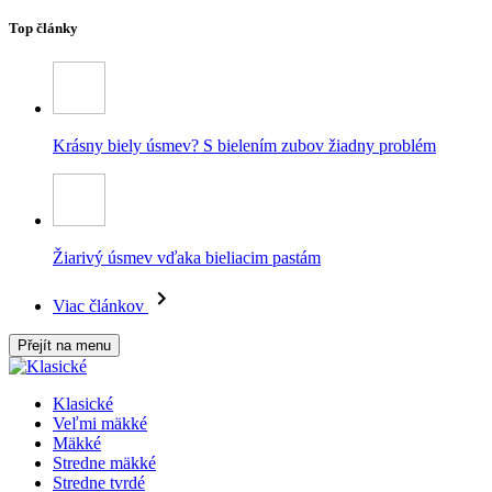
Top články
Krásny biely úsmev? S bielením zubov žiadny problém
Žiarivý úsmev vďaka bieliacim pastám
Viac článkov
Přejít na menu
Klasické
Veľmi mäkké
Mäkké
Stredne mäkké
Stredne tvrdé