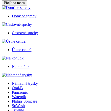
Přejít na menu
Domáce sprchy
Cestovné sprchy
Ústne centrá
Na kohútik
Náhradné trysky
Oral-B
Panasonic
Waterpik
Philips Sonicare
SoWash
Truelife