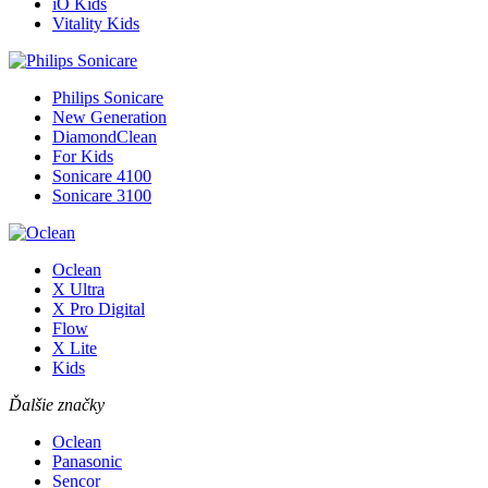
iO Kids
Vitality Kids
Philips Sonicare
New Generation
DiamondClean
For Kids
Sonicare 4100
Sonicare 3100
Oclean
X Ultra
X Pro Digital
Flow
X Lite
Kids
Ďalšie značky
Oclean
Panasonic
Sencor