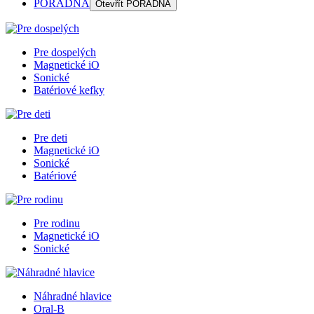
PORADŇA
Otevřít
PORADŇA
Pre dospelých
Magnetické iO
Sonické
Batériové kefky
Pre deti
Magnetické iO
Sonické
Batériové
Pre rodinu
Magnetické iO
Sonické
Náhradné hlavice
Oral-B