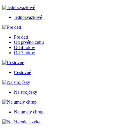
Jednozväzkové
Pre deti
Od prvého zubu
Od 4 rokov
Od 7 rokov
Cestovné
Na strojčeky
Na umelý chrup