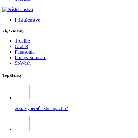
Príslušenstvo
Top značky
Truelife
Oral-B
Panasonic
Philips Sonicare
SoWash
Top články
Ako vyberať ústnu sprchu?