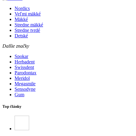
Nordics
Veľmi mäkké
Mäkké
Stredne mäkké
Stredne tvrdé
Detské
Dalšie značky
Spokar
Herbadent
Swissdent
Parodontax
Meridol
Megasmile
Sensodyne
Gum
Top články