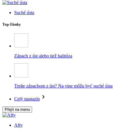
Suché ústa
Top články
Zápach z úst alebo tiež halitóza
Trpíte zápachom z úst? Na vine môžu byť suché ústa
Celý magazín
Přejít na menu
Afty