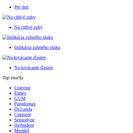
Pre deti
Na citlivé zuby
Indikácia zubného plaku
Na krvácanie ďasien
Top značky
Listerine
Elmex
GUM
Parodontax
Dr.Landa
Curasept
Sensodyne
Herbadent
Meridol