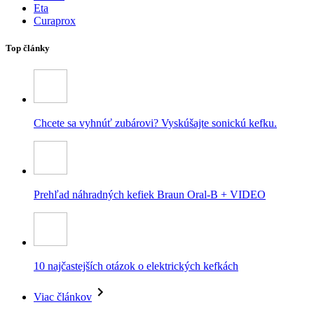
Eta
Curaprox
Top články
Chcete sa vyhnúť zubárovi? Vyskúšajte sonickú kefku.
Prehľad náhradných kefiek Braun Oral-B + VIDEO
10 najčastejších otázok o elektrických kefkách
Viac článkov