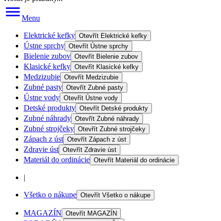
Menu
Elektrické kefky
Otevřít
Elektrické kefky
Ústne sprchy
Otevřít
Ústne sprchy
Bielenie zubov
Otevřít
Bielenie zubov
Klasické kefky
Otevřít
Klasické kefky
Medzizubie
Otevřít
Medzizubie
Zubné pasty
Otevřít
Zubné pasty
Ústne vody
Otevřít
Ústne vody
Detské produkty
Otevřít
Detské produkty
Zubné náhrady
Otevřít
Zubné náhrady
Zubné strojčeky
Otevřít
Zubné strojčeky
Zápach z úst
Otevřít
Zápach z úst
Zdravie úst
Otevřít
Zdravie úst
Materiál do ordinácie
Otevřít
Materiál do ordinácie
|
Všetko o nákupe
Otevřít
Všetko o nákupe
MAGAZÍN
Otevřít
MAGAZÍN