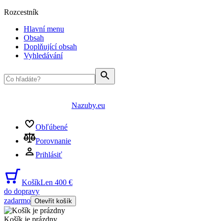
Rozcestník
Hlavní menu
Obsah
Doplňující obsah
Vyhledávání
Nazuby.eu
Obľúbené
Porovnanie
Prihlásiť
Košík
Len 400 €
do dopravy
zadarmo
Otevřít košík
Košík je prázdny
...