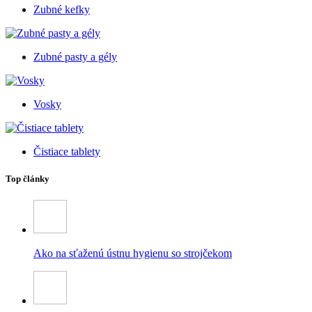
Zubné kefky
Zubné pasty a gély
Vosky
Čistiace tablety
Top články
Ako na sťaženú ústnu hygienu so strojčekom