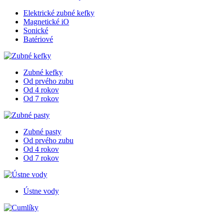
Elektrické zubné kefky
Magnetické iO
Sonické
Batériové
Zubné kefky
Od prvého zubu
Od 4 rokov
Od 7 rokov
Zubné pasty
Od prvého zubu
Od 4 rokov
Od 7 rokov
Ústne vody