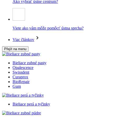
Ako vybrať ústne centrum?
Viete ako vám môže pomôcť ústna sprcha?
Viac článkov
Přejít na menu
Bieliace zubné pasty
Opalescence
Swissdent
Curaprox
BioRepair
Gum
Bieliace perá a tyčinky