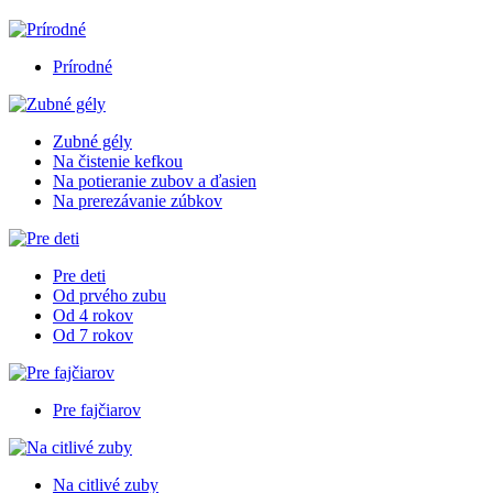
Prírodné
Zubné gély
Na čistenie kefkou
Na potieranie zubov a ďasien
Na prerezávanie zúbkov
Pre deti
Od prvého zubu
Od 4 rokov
Od 7 rokov
Pre fajčiarov
Na citlivé zuby