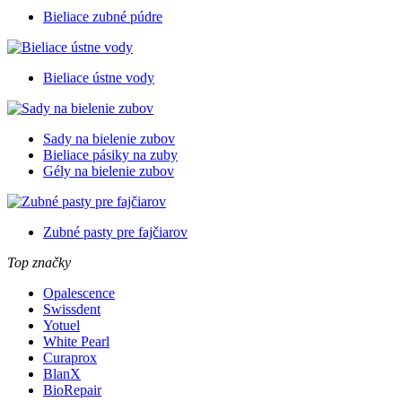
Bieliace zubné púdre
Bieliace ústne vody
Sady na bielenie zubov
Bieliace pásiky na zuby
Gély na bielenie zubov
Zubné pasty pre fajčiarov
Top značky
Opalescence
Swissdent
Yotuel
White Pearl
Curaprox
BlanX
BioRepair