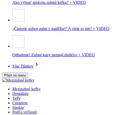
Ako vybrať správnu zubnú kefku? + VIDEO
„Čistenie zubov mám v malíčku!“ A viete to iste? + VIDEO
Odhalenie! Zubné kazy nemajú dedičov + VIDEO
Viac článkov
Přejít na menu
Mezizubné kefky
Dentalpro
TePe
Curaprox
Spokar
Podľa veľkosti