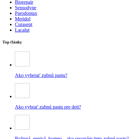
Biorepair
Sensodyne
Parodontax
Meridol
Curasept
Lacalut
Top články
Ako vyberať zubnú pastu?
Ako vybrať zubnú pastu pre deti?
Bylinná, penivá, homeo – ako spoznám tieto zubné pasty?