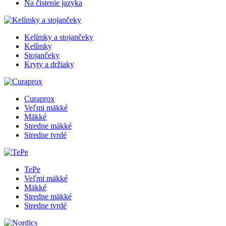
Na čistenie jazyka
Kelímky a stojančeky
Kelímky
Stojančeky
Kryty a držiaky
Curaprox
Veľmi mäkké
Mäkké
Stredne mäkké
Stredne tvrdé
TePe
Veľmi mäkké
Mäkké
Stredne mäkké
Stredne tvrdé