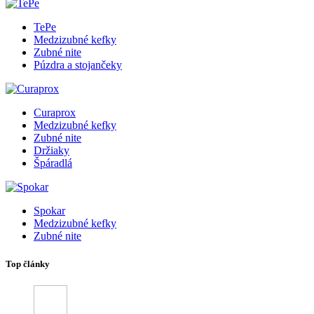
TePe
Medzizubné kefky
Zubné nite
Púzdra a stojančeky
Curaprox
Medzizubné kefky
Zubné nite
Držiaky
Špáradlá
Spokar
Medzizubné kefky
Zubné nite
Top články