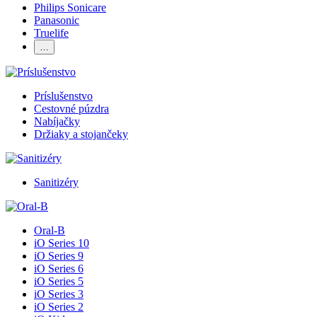
Philips Sonicare
Panasonic
Truelife
…
Príslušenstvo
Cestovné púzdra
Nabíjačky
Držiaky a stojančeky
Sanitizéry
Oral-B
iO Series 10
iO Series 9
iO Series 6
iO Series 5
iO Series 3
iO Series 2