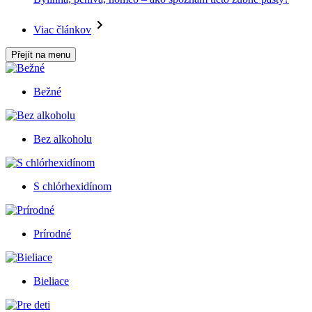
Viac článkov
Přejít na menu
Bežné
Bez alkoholu
S chlórhexidínom
Prírodné
Bieliace