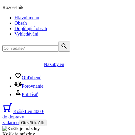
Rozcestník
Hlavní menu
Obsah
Doplňující obsah
Vyhledávání
Nazuby.eu
Obľúbené
Porovnanie
Prihlásiť
Košík
Len 400 €
do dopravy
zadarmo
Otevřít košík
Košík je prázdny
...