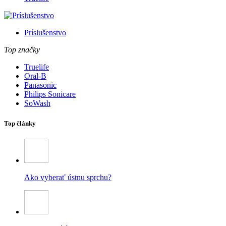
Príslušenstvo
Top značky
Truelife
Oral-B
Panasonic
Philips Sonicare
SoWash
Top články
Ako vyberať ústnu sprchu?