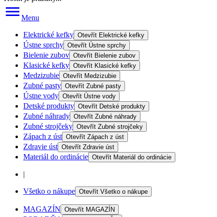
Menu
Elektrické kefky
Otevřít
Elektrické kefky
Ústne sprchy
Otevřít
Ústne sprchy
Bielenie zubov
Otevřít
Bielenie zubov
Klasické kefky
Otevřít
Klasické kefky
Medzizubie
Otevřít
Medzizubie
Zubné pasty
Otevřít
Zubné pasty
Ústne vody
Otevřít
Ústne vody
Detské produkty
Otevřít
Detské produkty
Zubné náhrady
Otevřít
Zubné náhrady
Zubné strojčeky
Otevřít
Zubné strojčeky
Zápach z úst
Otevřít
Zápach z úst
Zdravie úst
Otevřít
Zdravie úst
Materiál do ordinácie
Otevřít
Materiál do ordinácie
|
Všetko o nákupe
Otevřít
Všetko o nákupe
MAGAZÍN
Otevřít
MAGAZÍN