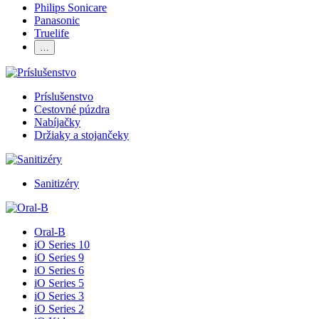
Philips Sonicare
Panasonic
Truelife
…
Príslušenstvo
Cestovné púzdra
Nabíjačky
Držiaky a stojančeky
Sanitizéry
Oral-B
iO Series 10
iO Series 9
iO Series 6
iO Series 5
iO Series 3
iO Series 2