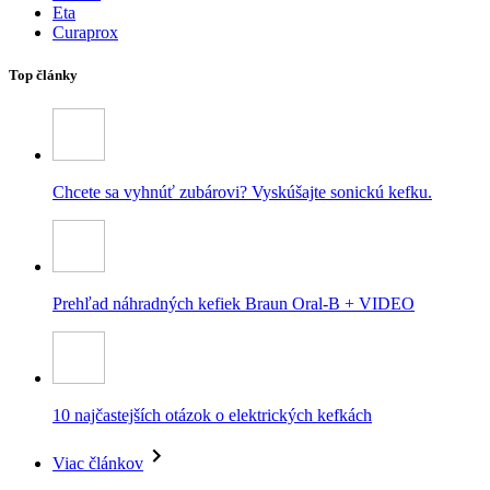
Eta
Curaprox
Top články
Chcete sa vyhnúť zubárovi? Vyskúšajte sonickú kefku.
Prehľad náhradných kefiek Braun Oral-B + VIDEO
10 najčastejších otázok o elektrických kefkách
Viac článkov