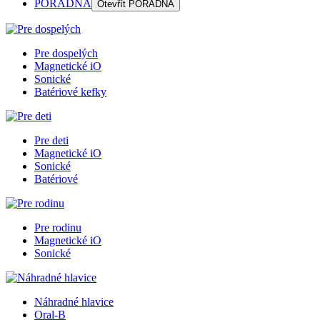
PORADŇA
Otevřít
PORADŇA
Pre dospelých
Magnetické iO
Sonické
Batériové kefky
Pre deti
Magnetické iO
Sonické
Batériové
Pre rodinu
Magnetické iO
Sonické
Náhradné hlavice
Oral-B