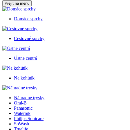
Přejít na menu
Domáce sprchy
Cestovné sprchy
Ústne centrá
Na kohútik
Náhradné trysky
Oral-B
Panasonic
Waterpik
Philips Sonicare
SoWash
Truelife