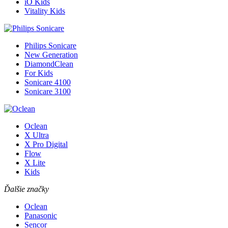
iO Kids
Vitality Kids
Philips Sonicare
New Generation
DiamondClean
For Kids
Sonicare 4100
Sonicare 3100
Oclean
X Ultra
X Pro Digital
Flow
X Lite
Kids
Ďalšie značky
Oclean
Panasonic
Sencor