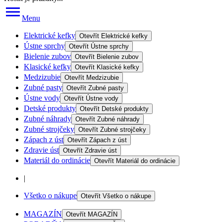
Menu
Elektrické kefky
Otevřít
Elektrické kefky
Ústne sprchy
Otevřít
Ústne sprchy
Bielenie zubov
Otevřít
Bielenie zubov
Klasické kefky
Otevřít
Klasické kefky
Medzizubie
Otevřít
Medzizubie
Zubné pasty
Otevřít
Zubné pasty
Ústne vody
Otevřít
Ústne vody
Detské produkty
Otevřít
Detské produkty
Zubné náhrady
Otevřít
Zubné náhrady
Zubné strojčeky
Otevřít
Zubné strojčeky
Zápach z úst
Otevřít
Zápach z úst
Zdravie úst
Otevřít
Zdravie úst
Materiál do ordinácie
Otevřít
Materiál do ordinácie
|
Všetko o nákupe
Otevřít
Všetko o nákupe
MAGAZÍN
Otevřít
MAGAZÍN