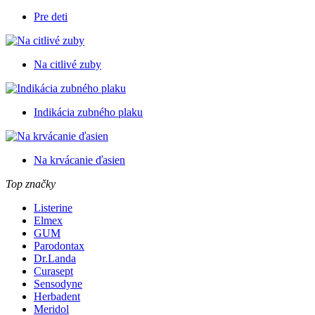
Pre deti
Na citlivé zuby
Indikácia zubného plaku
Na krvácanie ďasien
Top značky
Listerine
Elmex
GUM
Parodontax
Dr.Landa
Curasept
Sensodyne
Herbadent
Meridol