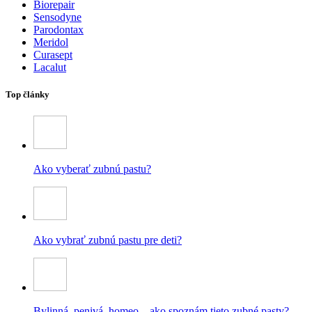
Biorepair
Sensodyne
Parodontax
Meridol
Curasept
Lacalut
Top články
Ako vyberať zubnú pastu?
Ako vybrať zubnú pastu pre deti?
Bylinná, penivá, homeo – ako spoznám tieto zubné pasty?