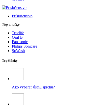
Príslušenstvo
Top značky
Truelife
Oral-B
Panasonic
Philips Sonicare
SoWash
Top články
Ako vyberať ústnu sprchu?