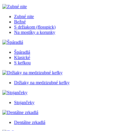
Zubné nite
Bežné
S držiakom (flosspick)
Na mostíky a korunky
Špáradlá
Klasické
S kefkou
Držiaky na medzizubné kefky
Stojančeky
Dentálne zrkadlá