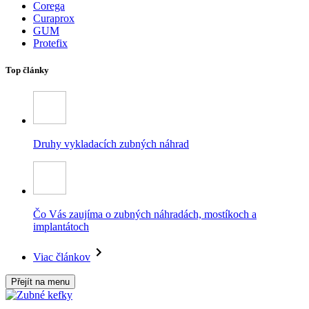
Corega
Curaprox
GUM
Protefix
Top články
Druhy vykladacích zubných náhrad
Čo Vás zaujíma o zubných náhradách, mostíkoch a
implantátoch
Viac článkov
Přejít na menu