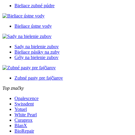
Bieliace zubné púdre
Bieliace ústne vody
Sady na bielenie zubov
Bieliace pásiky na zuby
Gély na bielenie zubov
Zubné pasty pre fajčiarov
Top značky
Opalescence
Swissdent
Yotuel
White Pearl
Curaprox
BlanX
BioRepair