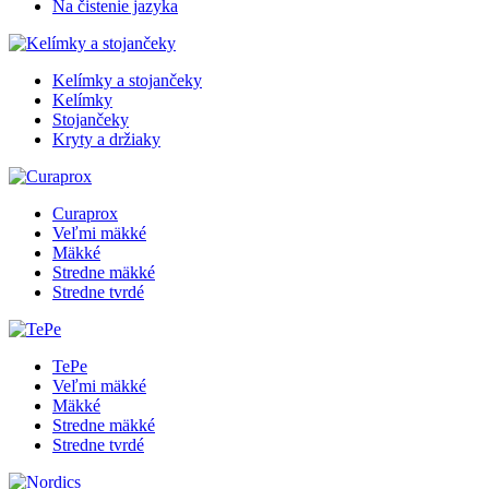
Na čistenie jazyka
Kelímky a stojančeky
Kelímky
Stojančeky
Kryty a držiaky
Curaprox
Veľmi mäkké
Mäkké
Stredne mäkké
Stredne tvrdé
TePe
Veľmi mäkké
Mäkké
Stredne mäkké
Stredne tvrdé