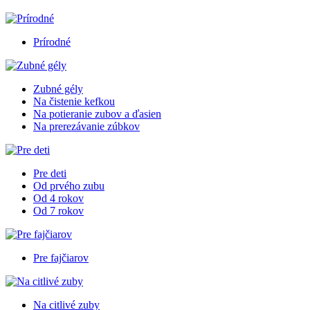
Prírodné
Zubné gély
Na čistenie kefkou
Na potieranie zubov a ďasien
Na prerezávanie zúbkov
Pre deti
Od prvého zubu
Od 4 rokov
Od 7 rokov
Pre fajčiarov
Na citlivé zuby