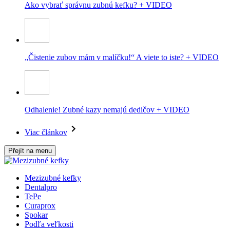
Ako vybrať správnu zubnú kefku? + VIDEO
„Čistenie zubov mám v malíčku!“ A viete to iste? + VIDEO
Odhalenie! Zubné kazy nemajú dedičov + VIDEO
Viac článkov
Přejít na menu
Mezizubné kefky
Dentalpro
TePe
Curaprox
Spokar
Podľa veľkosti