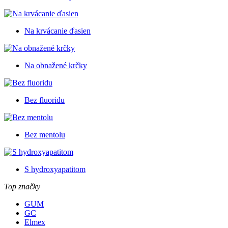
Na krvácanie ďasien
Na obnažené krčky
Bez fluoridu
Bez mentolu
S hydroxyapatitom
Top značky
GUM
GC
Elmex