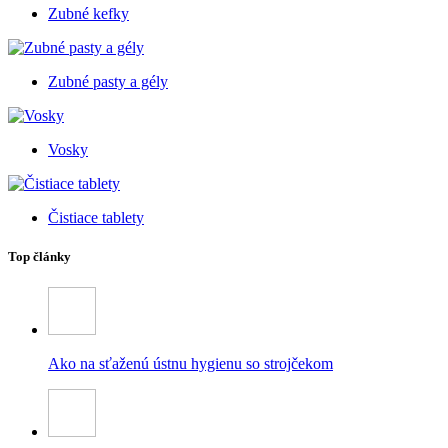
Zubné kefky
Zubné pasty a gély
Vosky
Čistiace tablety
Top články
Ako na sťaženú ústnu hygienu so strojčekom