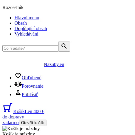
Rozcestník
Hlavní menu
Obsah
Doplňující obsah
Vyhledávání
Nazuby.eu
Obľúbené
Porovnanie
Prihlásiť
Košík
Len 400 €
do dopravy
zadarmo
Otevřít košík
Košík je prázdny
...