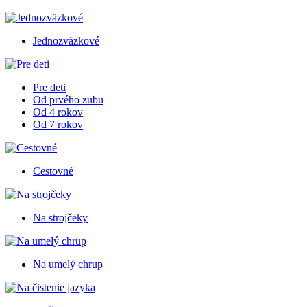
Jednozväzkové
Pre deti
Od prvého zubu
Od 4 rokov
Od 7 rokov
Cestovné
Na strojčeky
Na umelý chrup