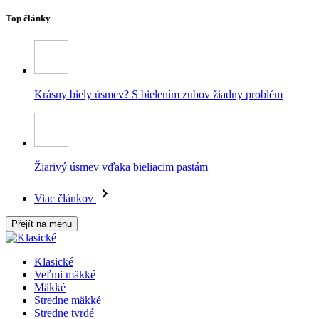
Top články
Krásny biely úsmev? S bielením zubov žiadny problém
Žiarivý úsmev vďaka bieliacim pastám
Viac článkov
Přejít na menu
Klasické
Veľmi mäkké
Mäkké
Stredne mäkké
Stredne tvrdé