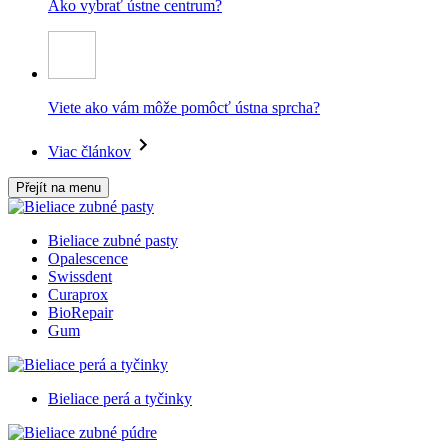
Ako vybrať ústne centrum?
Viete ako vám môže pomôcť ústna sprcha?
Viac článkov
Přejít na menu
Bieliace zubné pasty
Opalescence
Swissdent
Curaprox
BioRepair
Gum
Bieliace perá a tyčinky