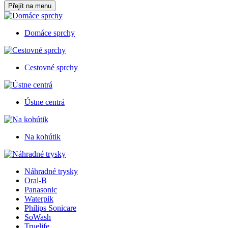
Přejít na menu
Domáce sprchy
Cestovné sprchy
Ústne centrá
Na kohútik
Náhradné trysky
Oral-B
Panasonic
Waterpik
Philips Sonicare
SoWash
Truelife