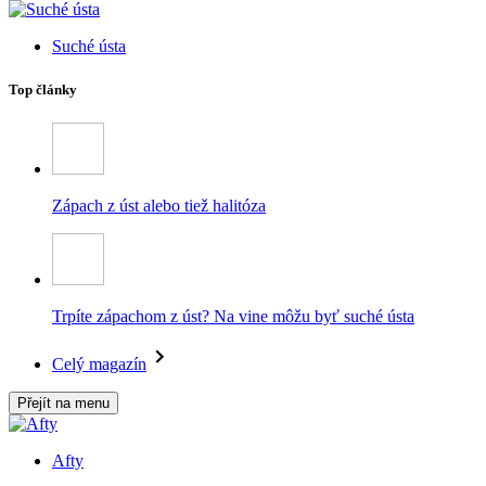
Suché ústa
Top články
Zápach z úst alebo tiež halitóza
Trpíte zápachom z úst? Na vine môžu byť suché ústa
Celý magazín
Přejít na menu
Afty