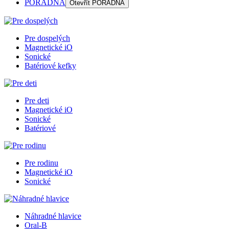
PORADŇA
Otevřít
PORADŇA
Pre dospelých
Magnetické iO
Sonické
Batériové kefky
Pre deti
Magnetické iO
Sonické
Batériové
Pre rodinu
Magnetické iO
Sonické
Náhradné hlavice
Oral-B