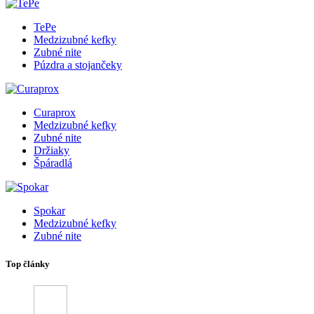
TePe
Medzizubné kefky
Zubné nite
Púzdra a stojančeky
Curaprox
Medzizubné kefky
Zubné nite
Držiaky
Špáradlá
Spokar
Medzizubné kefky
Zubné nite
Top články