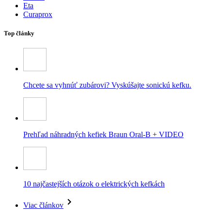
Eta
Curaprox
Top články
Chcete sa vyhnúť zubárovi? Vyskúšajte sonickú kefku.
Prehľad náhradných kefiek Braun Oral-B + VIDEO
10 najčastejších otázok o elektrických kefkách
Viac článkov