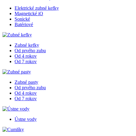
Elektrické zubné kefky
Magnetické iO
Sonické
Batériové
Zubné kefky
Od prvého zubu
Od 4 rokov
Od 7 rokov
Zubné pasty
Od prvého zubu
Od 4 rokov
Od 7 rokov
Ústne vody