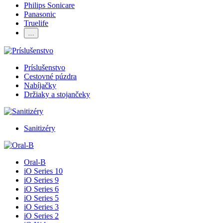
Philips Sonicare
Panasonic
Truelife
…
Príslušenstvo
Cestovné púzdra
Nabíjačky
Držiaky a stojančeky
Sanitizéry
Oral-B
iO Series 10
iO Series 9
iO Series 6
iO Series 5
iO Series 3
iO Series 2