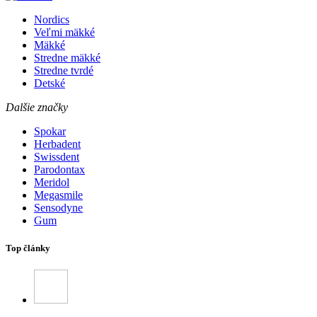
Nordics
Veľmi mäkké
Mäkké
Stredne mäkké
Stredne tvrdé
Detské
Dalšie značky
Spokar
Herbadent
Swissdent
Parodontax
Meridol
Megasmile
Sensodyne
Gum
Top články