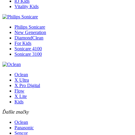
iO Kids
Vitality Kids
Philips Sonicare
New Generation
DiamondClean
For Kids
Sonicare 4100
Sonicare 3100
Oclean
X Ultra
X Pro Digital
Flow
X Lite
Kids
Ďalšie značky
Oclean
Panasonic
Sencor