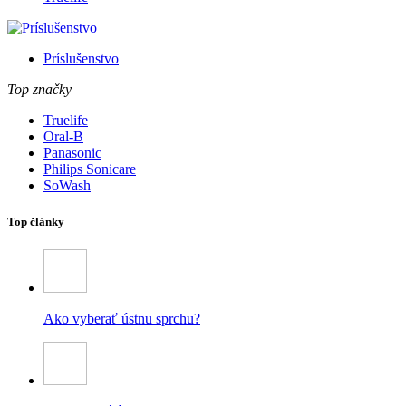
Príslušenstvo
Top značky
Truelife
Oral-B
Panasonic
Philips Sonicare
SoWash
Top články
Ako vyberať ústnu sprchu?