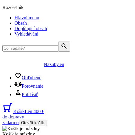
Rozcestník
Hlavní menu
Obsah
Doplňující obsah
Vyhledávání
Nazuby.eu
Obľúbené
Porovnanie
Prihlásiť
Košík
Len 400 €
do dopravy
zadarmo
Otevřít košík
Košík je prázdny
...