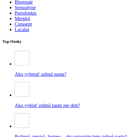
Biorepair
Sensodyne
Parodontax
Meridol
Curasept
Lacalut
Top články
Ako vyberať zubnú pastu?
Ako vybrať zubnú pastu pre deti?
Bylinná, penivá, homeo – ako spoznám tieto zubné pasty?