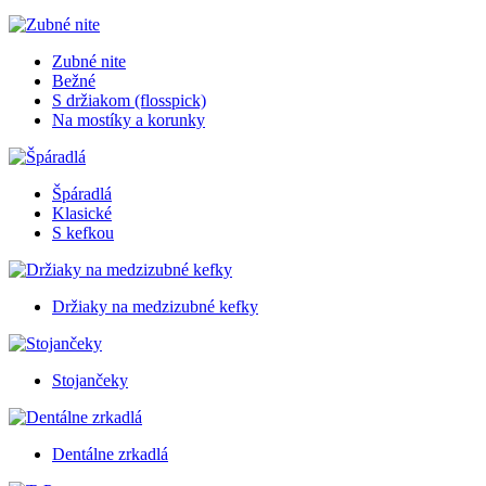
Zubné nite
Bežné
S držiakom (flosspick)
Na mostíky a korunky
Špáradlá
Klasické
S kefkou
Držiaky na medzizubné kefky
Stojančeky
Dentálne zrkadlá