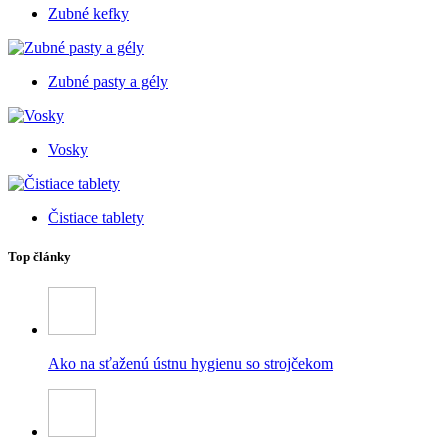
Zubné kefky
Zubné pasty a gély
Vosky
Čistiace tablety
Top články
Ako na sťaženú ústnu hygienu so strojčekom