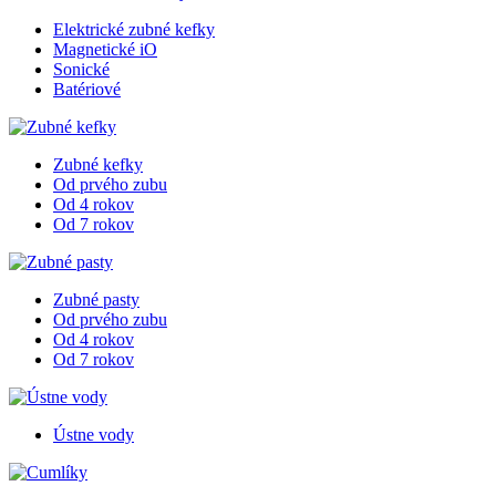
Elektrické zubné kefky
Magnetické iO
Sonické
Batériové
Zubné kefky
Od prvého zubu
Od 4 rokov
Od 7 rokov
Zubné pasty
Od prvého zubu
Od 4 rokov
Od 7 rokov
Ústne vody