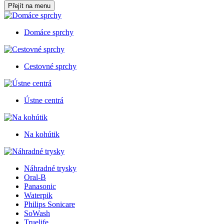
Přejít na menu
Domáce sprchy
Cestovné sprchy
Ústne centrá
Na kohútik
Náhradné trysky
Oral-B
Panasonic
Waterpik
Philips Sonicare
SoWash
Truelife