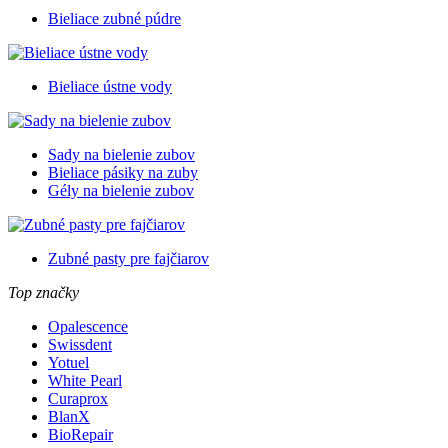
Bieliace zubné púdre
Bieliace ústne vody
Sady na bielenie zubov
Bieliace pásiky na zuby
Gély na bielenie zubov
Zubné pasty pre fajčiarov
Top značky
Opalescence
Swissdent
Yotuel
White Pearl
Curaprox
BlanX
BioRepair