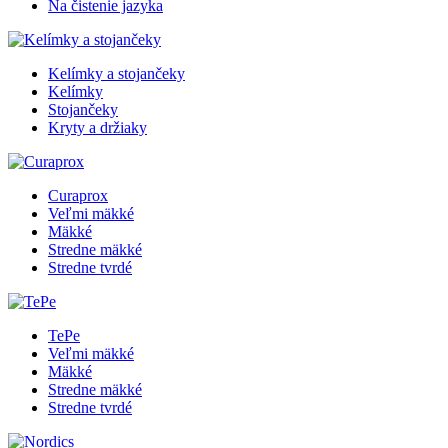
Na čistenie jazyka
Kelímky a stojančeky
Kelímky
Stojančeky
Kryty a držiaky
Curaprox
Veľmi mäkké
Mäkké
Stredne mäkké
Stredne tvrdé
TePe
Veľmi mäkké
Mäkké
Stredne mäkké
Stredne tvrdé