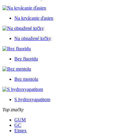
Na krvácanie ďasien
Na obnažené krčky
Bez fluoridu
Bez mentolu
S hydroxyapatitom
Top značky
GUM
GC
Elmex