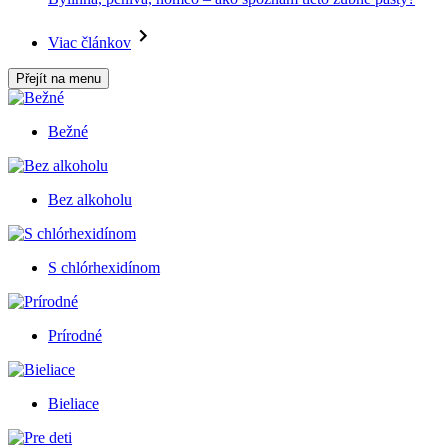
Viac článkov
Přejít na menu
Bežné
Bez alkoholu
S chlórhexidínom
Prírodné
Bieliace