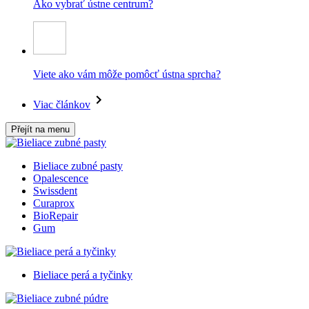
Ako vybrať ústne centrum?
Viete ako vám môže pomôcť ústna sprcha?
Viac článkov
Přejít na menu
Bieliace zubné pasty
Opalescence
Swissdent
Curaprox
BioRepair
Gum
Bieliace perá a tyčinky