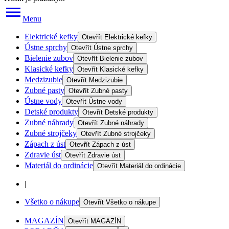
Menu
Elektrické kefky
Otevřít
Elektrické kefky
Ústne sprchy
Otevřít
Ústne sprchy
Bielenie zubov
Otevřít
Bielenie zubov
Klasické kefky
Otevřít
Klasické kefky
Medzizubie
Otevřít
Medzizubie
Zubné pasty
Otevřít
Zubné pasty
Ústne vody
Otevřít
Ústne vody
Detské produkty
Otevřít
Detské produkty
Zubné náhrady
Otevřít
Zubné náhrady
Zubné strojčeky
Otevřít
Zubné strojčeky
Zápach z úst
Otevřít
Zápach z úst
Zdravie úst
Otevřít
Zdravie úst
Materiál do ordinácie
Otevřít
Materiál do ordinácie
|
Všetko o nákupe
Otevřít
Všetko o nákupe
MAGAZÍN
Otevřít
MAGAZÍN