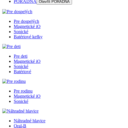
PORADŇA
Otevřít
PORADŇA
Pre dospelých
Magnetické iO
Sonické
Batériové kefky
Pre deti
Magnetické iO
Sonické
Batériové
Pre rodinu
Magnetické iO
Sonické
Náhradné hlavice
Oral-B