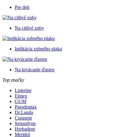
Pre deti
Na citlivé zuby
Indikácia zubného plaku
Na krvácanie ďasien
Top značky
Listerine
Elmex
GUM
Parodontax
Dr.Landa
Curasept
Sensodyne
Herbadent
Meridol