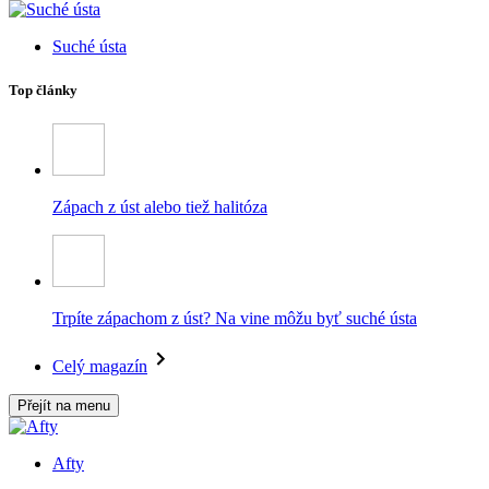
Suché ústa
Top články
Zápach z úst alebo tiež halitóza
Trpíte zápachom z úst? Na vine môžu byť suché ústa
Celý magazín
Přejít na menu
Afty