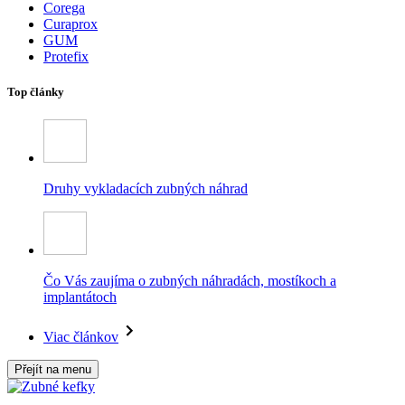
Corega
Curaprox
GUM
Protefix
Top články
Druhy vykladacích zubných náhrad
Čo Vás zaujíma o zubných náhradách, mostíkoch a
implantátoch
Viac článkov
Přejít na menu