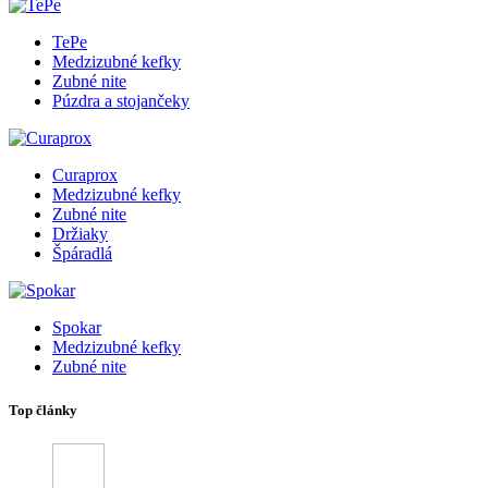
TePe
Medzizubné kefky
Zubné nite
Púzdra a stojančeky
Curaprox
Medzizubné kefky
Zubné nite
Držiaky
Špáradlá
Spokar
Medzizubné kefky
Zubné nite
Top články