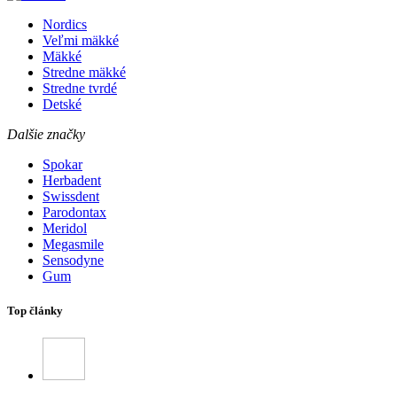
Nordics
Veľmi mäkké
Mäkké
Stredne mäkké
Stredne tvrdé
Detské
Dalšie značky
Spokar
Herbadent
Swissdent
Parodontax
Meridol
Megasmile
Sensodyne
Gum
Top články