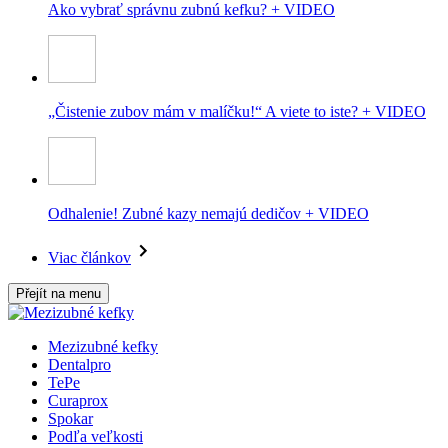
Ako vybrať správnu zubnú kefku? + VIDEO
„Čistenie zubov mám v malíčku!“ A viete to iste? + VIDEO
Odhalenie! Zubné kazy nemajú dedičov + VIDEO
Viac článkov
Přejít na menu
Mezizubné kefky
Dentalpro
TePe
Curaprox
Spokar
Podľa veľkosti