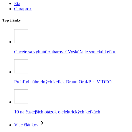
Eta
Curaprox
Top články
Chcete sa vyhnúť zubárovi? Vyskúšajte sonickú kefku.
Prehľad náhradných kefiek Braun Oral-B + VIDEO
10 najčastejších otázok o elektrických kefkách
Viac článkov