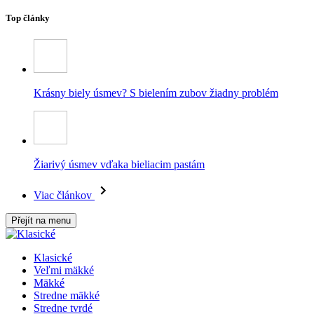
Top články
Krásny biely úsmev? S bielením zubov žiadny problém
Žiarivý úsmev vďaka bieliacim pastám
Viac článkov
Přejít na menu
Klasické
Veľmi mäkké
Mäkké
Stredne mäkké
Stredne tvrdé