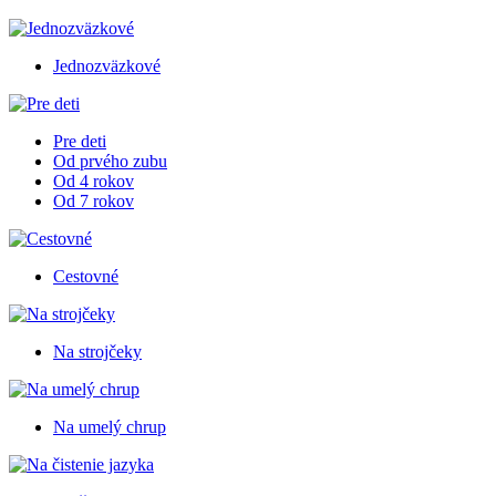
Jednozväzkové
Pre deti
Od prvého zubu
Od 4 rokov
Od 7 rokov
Cestovné
Na strojčeky
Na umelý chrup