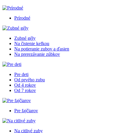
Prírodné
Zubné gély
Na čistenie kefkou
Na potieranie zubov a ďasien
Na prerezávanie zúbkov
Pre deti
Od prvého zubu
Od 4 rokov
Od 7 rokov
Pre fajčiarov
Na citlivé zuby