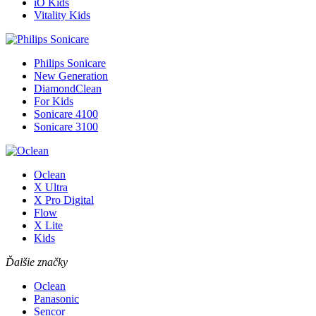
iO Kids
Vitality Kids
Philips Sonicare
New Generation
DiamondClean
For Kids
Sonicare 4100
Sonicare 3100
Oclean
X Ultra
X Pro Digital
Flow
X Lite
Kids
Ďalšie značky
Oclean
Panasonic
Sencor