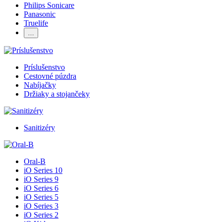
Philips Sonicare
Panasonic
Truelife
…
Príslušenstvo
Cestovné púzdra
Nabíjačky
Držiaky a stojančeky
Sanitizéry
Oral-B
iO Series 10
iO Series 9
iO Series 6
iO Series 5
iO Series 3
iO Series 2