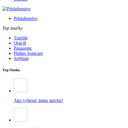
Príslušenstvo
Top značky
Truelife
Oral-B
Panasonic
Philips Sonicare
SoWash
Top články
Ako vyberať ústnu sprchu?