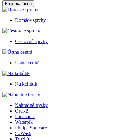
Přejít na menu
Domáce sprchy
Cestovné sprchy
Ústne centrá
Na kohútik
Náhradné trysky
Oral-B
Panasonic
Waterpik
Philips Sonicare
SoWash
Truelife