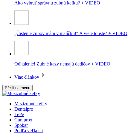
Ako vybrať správnu zubnú kefku? + VIDEO
„Čistenie zubov mám v malíčku!“ A viete to iste? + VIDEO
Odhalenie! Zubné kazy nemajú dedičov + VIDEO
Viac článkov
Přejít na menu
Mezizubné kefky
Dentalpro
TePe
Curaprox
Spokar
Podľa veľkosti