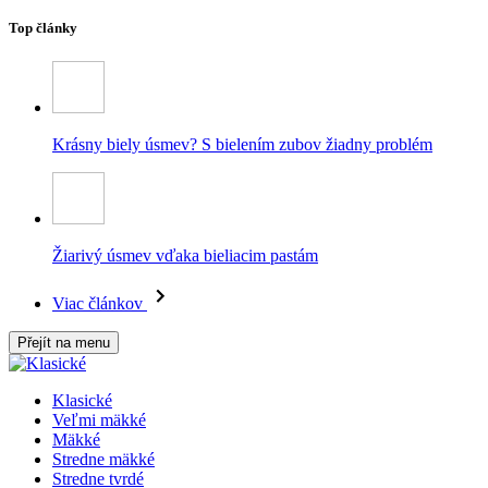
Top články
Krásny biely úsmev? S bielením zubov žiadny problém
Žiarivý úsmev vďaka bieliacim pastám
Viac článkov
Přejít na menu
Klasické
Veľmi mäkké
Mäkké
Stredne mäkké
Stredne tvrdé