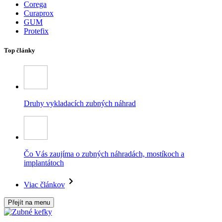
Corega
Curaprox
GUM
Protefix
Top články
Druhy vykladacích zubných náhrad
Čo Vás zaujíma o zubných náhradách, mostíkoch a
implantátoch
Viac článkov
Přejít na menu