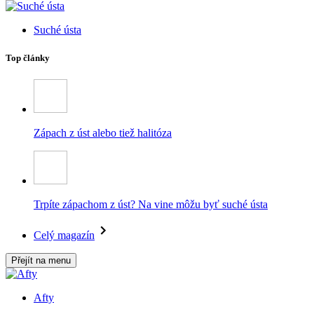
Suché ústa
Top články
Zápach z úst alebo tiež halitóza
Trpíte zápachom z úst? Na vine môžu byť suché ústa
Celý magazín
Přejít na menu
Afty