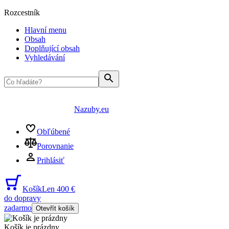
Rozcestník
Hlavní menu
Obsah
Doplňující obsah
Vyhledávání
Nazuby.eu
Obľúbené
Porovnanie
Prihlásiť
Košík
Len 400 €
do dopravy
zadarmo
Otevřít košík
Košík je prázdny
...