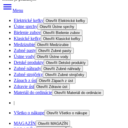
Menu
Elektrické kefky
Otevřít
Elektrické kefky
Ústne sprchy
Otevřít
Ústne sprchy
Bielenie zubov
Otevřít
Bielenie zubov
Klasické kefky
Otevřít
Klasické kefky
Medzizubie
Otevřít
Medzizubie
Zubné pasty
Otevřít
Zubné pasty
Ústne vody
Otevřít
Ústne vody
Detské produkty
Otevřít
Detské produkty
Zubné náhrady
Otevřít
Zubné náhrady
Zubné strojčeky
Otevřít
Zubné strojčeky
Zápach z úst
Otevřít
Zápach z úst
Zdravie úst
Otevřít
Zdravie úst
Materiál do ordinácie
Otevřít
Materiál do ordinácie
|
Všetko o nákupe
Otevřít
Všetko o nákupe
MAGAZÍN
Otevřít
MAGAZÍN