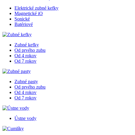
Elektrické zubné kefky
Magnetické iO
Sonické
Batériové
Zubné kefky
Od prvého zubu
Od 4 rokov
Od 7 rokov
Zubné pasty
Od prvého zubu
Od 4 rokov
Od 7 rokov
Ústne vody