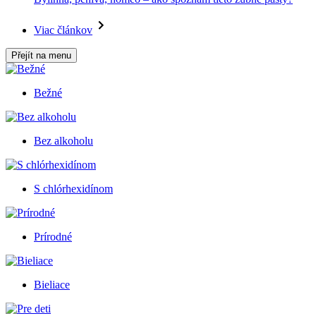
Viac článkov
Přejít na menu
Bežné
Bez alkoholu
S chlórhexidínom
Prírodné
Bieliace