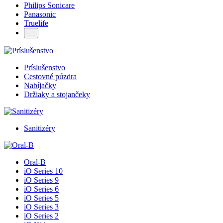
Philips Sonicare
Panasonic
Truelife
…
Príslušenstvo
Cestovné púzdra
Nabíjačky
Držiaky a stojančeky
Sanitizéry
Oral-B
iO Series 10
iO Series 9
iO Series 6
iO Series 5
iO Series 3
iO Series 2