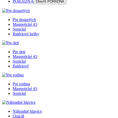
PORADŇA
Otevřít
PORADŇA
Pre dospelých
Magnetické iO
Sonické
Batériové kefky
Pre deti
Magnetické iO
Sonické
Batériové
Pre rodinu
Magnetické iO
Sonické
Náhradné hlavice
Oral-B