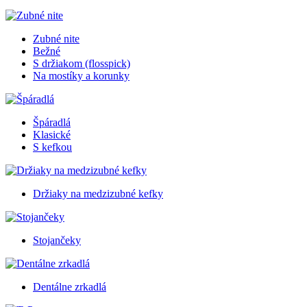
Zubné nite
Bežné
S držiakom (flosspick)
Na mostíky a korunky
Špáradlá
Klasické
S kefkou
Držiaky na medzizubné kefky
Stojančeky
Dentálne zrkadlá