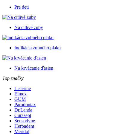
Pre deti
Na citlivé zuby
Indikácia zubného plaku
Na krvácanie ďasien
Top značky
Listerine
Elmex
GUM
Parodontax
Dr.Landa
Curasept
Sensodyne
Herbadent
Meridol