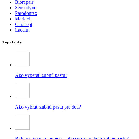
Biorepair
Sensodyne
Parodontax
Meridol
Curasept
Lacalut
Top články
Ako vyberať zubnú pastu?
Ako vybrať zubnú pastu pre deti?
Bylinná, penivá, homeo – ako spoznám tieto zubné pasty?