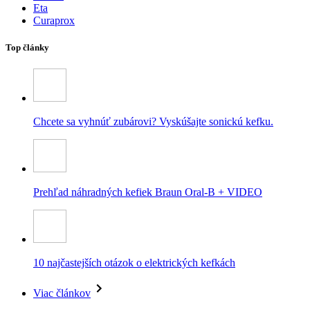
Eta
Curaprox
Top články
Chcete sa vyhnúť zubárovi? Vyskúšajte sonickú kefku.
Prehľad náhradných kefiek Braun Oral-B + VIDEO
10 najčastejších otázok o elektrických kefkách
Viac článkov