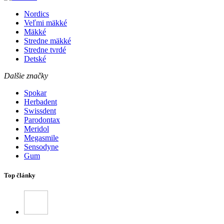
Nordics
Veľmi mäkké
Mäkké
Stredne mäkké
Stredne tvrdé
Detské
Dalšie značky
Spokar
Herbadent
Swissdent
Parodontax
Meridol
Megasmile
Sensodyne
Gum
Top články