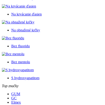
Na krvácanie ďasien
Na obnažené krčky
Bez fluoridu
Bez mentolu
S hydroxyapatitom
Top značky
GUM
GC
Elmex