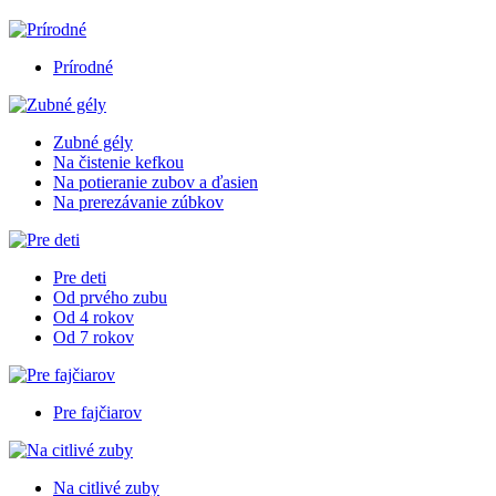
Prírodné
Zubné gély
Na čistenie kefkou
Na potieranie zubov a ďasien
Na prerezávanie zúbkov
Pre deti
Od prvého zubu
Od 4 rokov
Od 7 rokov
Pre fajčiarov
Na citlivé zuby