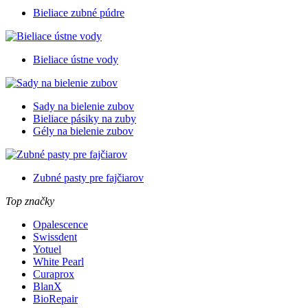
Bieliace zubné púdre
Bieliace ústne vody
Sady na bielenie zubov
Bieliace pásiky na zuby
Gély na bielenie zubov
Zubné pasty pre fajčiarov
Top značky
Opalescence
Swissdent
Yotuel
White Pearl
Curaprox
BlanX
BioRepair