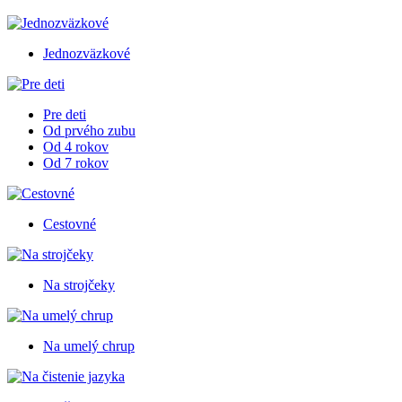
Jednozväzkové
Pre deti
Od prvého zubu
Od 4 rokov
Od 7 rokov
Cestovné
Na strojčeky
Na umelý chrup