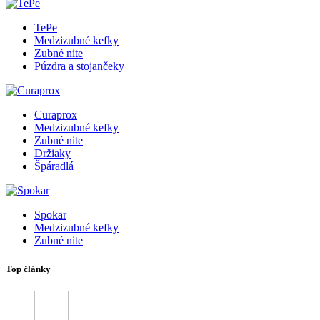
TePe
Medzizubné kefky
Zubné nite
Púzdra a stojančeky
Curaprox
Medzizubné kefky
Zubné nite
Držiaky
Špáradlá
Spokar
Medzizubné kefky
Zubné nite
Top články