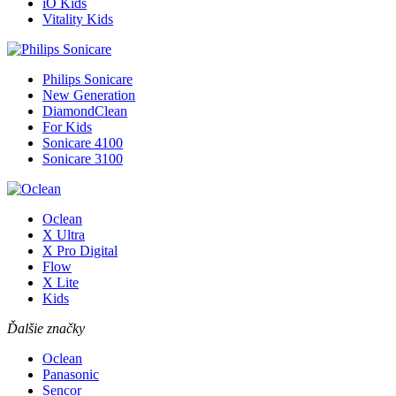
iO Kids
Vitality Kids
Philips Sonicare
New Generation
DiamondClean
For Kids
Sonicare 4100
Sonicare 3100
Oclean
X Ultra
X Pro Digital
Flow
X Lite
Kids
Ďalšie značky
Oclean
Panasonic
Sencor