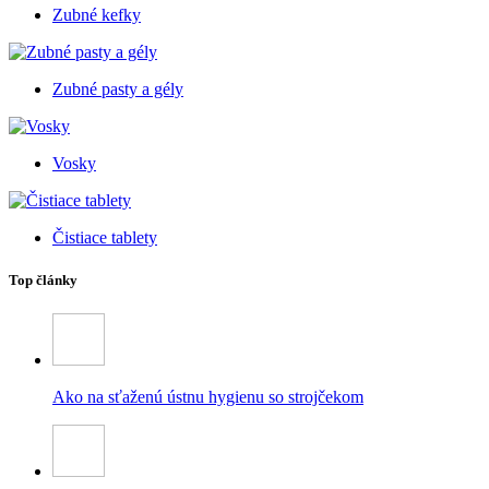
Zubné kefky
Zubné pasty a gély
Vosky
Čistiace tablety
Top články
Ako na sťaženú ústnu hygienu so strojčekom