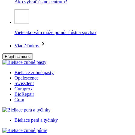
Ako vybrať ústne centrum?
Viete ako vám môže pomôcť ústna sprcha?
Viac článkov
Přejít na menu
Bieliace zubné pasty
Opalescence
Swissdent
Curaprox
BioRepair
Gum
Bieliace perá a tyčinky