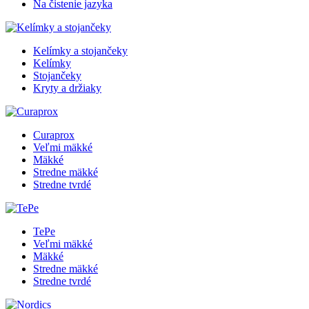
Na čistenie jazyka
Kelímky a stojančeky
Kelímky
Stojančeky
Kryty a držiaky
Curaprox
Veľmi mäkké
Mäkké
Stredne mäkké
Stredne tvrdé
TePe
Veľmi mäkké
Mäkké
Stredne mäkké
Stredne tvrdé