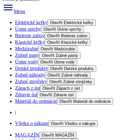
Menu
Elektrické kefky
Otevřít
Elektrické kefky
Ústne sprchy
Otevřít
Ústne sprchy
Bielenie zubov
Otevřít
Bielenie zubov
Klasické kefky
Otevřít
Klasické kefky
Medzizubie
Otevřít
Medzizubie
Zubné pasty
Otevřít
Zubné pasty
Ústne vody
Otevřít
Ústne vody
Detské produkty
Otevřít
Detské produkty
Zubné náhrady
Otevřít
Zubné náhrady
Zubné strojčeky
Otevřít
Zubné strojčeky
Zápach z úst
Otevřít
Zápach z úst
Zdravie úst
Otevřít
Zdravie úst
Materiál do ordinácie
Otevřít
Materiál do ordinácie
|
Všetko o nákupe
Otevřít
Všetko o nákupe
MAGAZÍN
Otevřít
MAGAZÍN