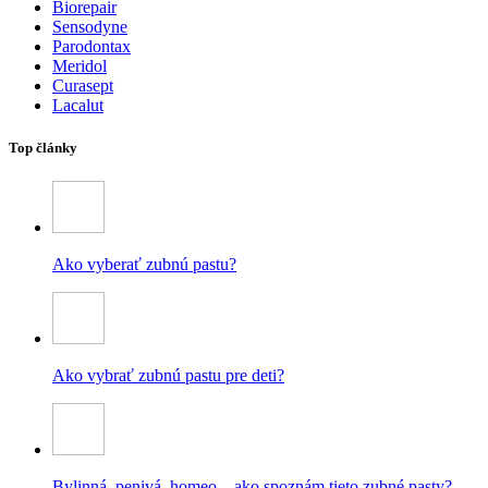
Biorepair
Sensodyne
Parodontax
Meridol
Curasept
Lacalut
Top články
Ako vyberať zubnú pastu?
Ako vybrať zubnú pastu pre deti?
Bylinná, penivá, homeo – ako spoznám tieto zubné pasty?