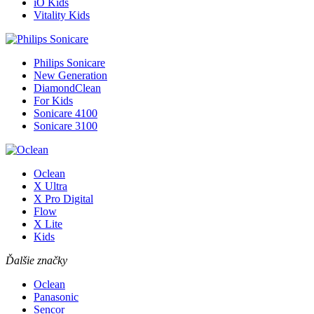
iO Kids
Vitality Kids
Philips Sonicare
New Generation
DiamondClean
For Kids
Sonicare 4100
Sonicare 3100
Oclean
X Ultra
X Pro Digital
Flow
X Lite
Kids
Ďalšie značky
Oclean
Panasonic
Sencor