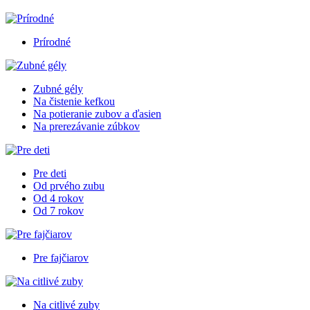
Prírodné
Zubné gély
Na čistenie kefkou
Na potieranie zubov a ďasien
Na prerezávanie zúbkov
Pre deti
Od prvého zubu
Od 4 rokov
Od 7 rokov
Pre fajčiarov
Na citlivé zuby