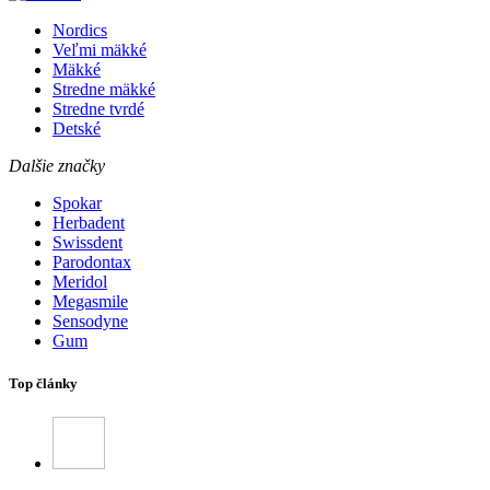
Nordics
Veľmi mäkké
Mäkké
Stredne mäkké
Stredne tvrdé
Detské
Dalšie značky
Spokar
Herbadent
Swissdent
Parodontax
Meridol
Megasmile
Sensodyne
Gum
Top články