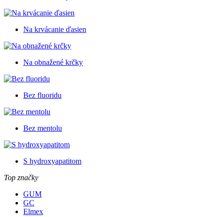
Na krvácanie ďasien
Na obnažené krčky
Bez fluoridu
Bez mentolu
S hydroxyapatitom
Top značky
GUM
GC
Elmex