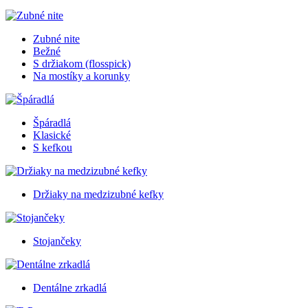
Zubné nite
Bežné
S držiakom (flosspick)
Na mostíky a korunky
Špáradlá
Klasické
S kefkou
Držiaky na medzizubné kefky
Stojančeky
Dentálne zrkadlá