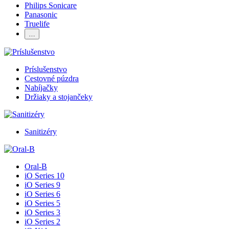
Philips Sonicare
Panasonic
Truelife
…
Príslušenstvo
Cestovné púzdra
Nabíjačky
Držiaky a stojančeky
Sanitizéry
Oral-B
iO Series 10
iO Series 9
iO Series 6
iO Series 5
iO Series 3
iO Series 2