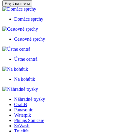
Přejít na menu
Domáce sprchy
Cestovné sprchy
Ústne centrá
Na kohútik
Náhradné trysky
Oral-B
Panasonic
Waterpik
Philips Sonicare
SoWash
Truelife