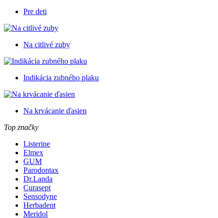
Pre deti
Na citlivé zuby
Indikácia zubného plaku
Na krvácanie ďasien
Top značky
Listerine
Elmex
GUM
Parodontax
Dr.Landa
Curasept
Sensodyne
Herbadent
Meridol