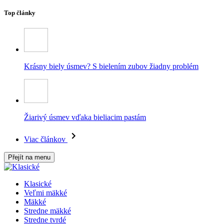
Top články
Krásny biely úsmev? S bielením zubov žiadny problém
Žiarivý úsmev vďaka bieliacim pastám
Viac článkov
Přejít na menu
Klasické
Veľmi mäkké
Mäkké
Stredne mäkké
Stredne tvrdé