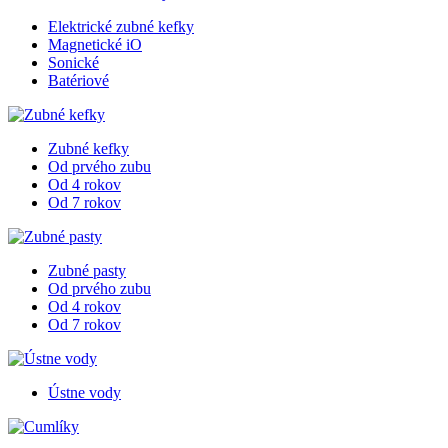
Elektrické zubné kefky
Magnetické iO
Sonické
Batériové
Zubné kefky
Od prvého zubu
Od 4 rokov
Od 7 rokov
Zubné pasty
Od prvého zubu
Od 4 rokov
Od 7 rokov
Ústne vody