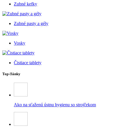
Zubné kefky
Zubné pasty a gély
Vosky
Čistiace tablety
Top články
Ako na sťaženú ústnu hygienu so strojčekom