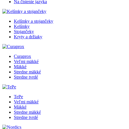
Na čistenie jazyka
Kelímky a stojančeky
Kelímky
Stojančeky
Kryty a držiaky
Curaprox
Veľmi mäkké
Mäkké
Stredne mäkké
Stredne tvrdé
TePe
Veľmi mäkké
Mäkké
Stredne mäkké
Stredne tvrdé