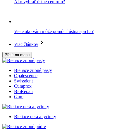
Ako vybrať ústne centrum?
Viete ako vám môže pomôcť ústna sprcha?
Viac článkov
Přejít na menu
Bieliace zubné pasty
Opalescence
Swissdent
Curaprox
BioRepair
Gum
Bieliace perá a tyčinky