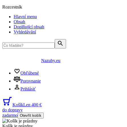
Rozcestník
Hlavní menu
Obsah
Doplňující obsah
Vyhledávání
Nazuby.eu
Obľúbené
Porovnanie
Prihlásiť
Košík
Len 400 €
do dopravy
zadarmo
Otevřít košík
Košík je prázdny
...