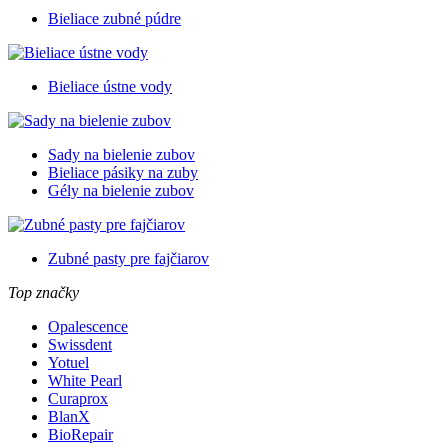
Bieliace zubné púdre
Bieliace ústne vody
Sady na bielenie zubov
Bieliace pásiky na zuby
Gély na bielenie zubov
Zubné pasty pre fajčiarov
Top značky
Opalescence
Swissdent
Yotuel
White Pearl
Curaprox
BlanX
BioRepair