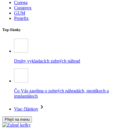
Corega
Curaprox
GUM
Protefix
Top články
Druhy vykladacích zubných náhrad
Čo Vás zaujíma o zubných náhradách, mostíkoch a
implantátoch
Viac článkov
Přejít na menu