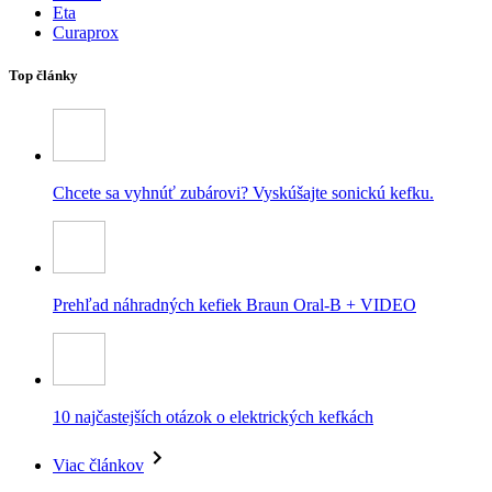
Eta
Curaprox
Top články
Chcete sa vyhnúť zubárovi? Vyskúšajte sonickú kefku.
Prehľad náhradných kefiek Braun Oral-B + VIDEO
10 najčastejších otázok o elektrických kefkách
Viac článkov