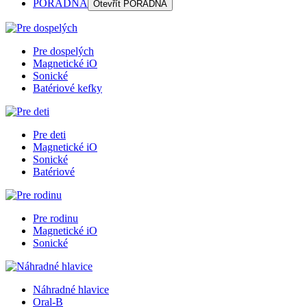
PORADŇA
Otevřít
PORADŇA
Pre dospelých
Magnetické iO
Sonické
Batériové kefky
Pre deti
Magnetické iO
Sonické
Batériové
Pre rodinu
Magnetické iO
Sonické
Náhradné hlavice
Oral-B