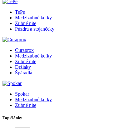
TePe
Medzizubné kefky
Zubné nite
Púzdra a stojančeky
Curaprox
Medzizubné kefky
Zubné nite
Držiaky
Špáradlá
Spokar
Medzizubné kefky
Zubné nite
Top články