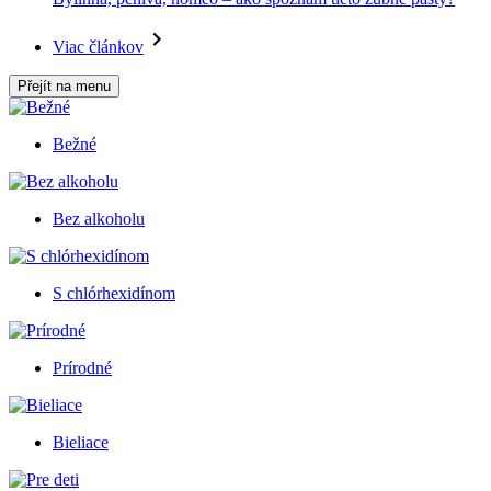
Viac článkov
Přejít na menu
Bežné
Bez alkoholu
S chlórhexidínom
Prírodné
Bieliace