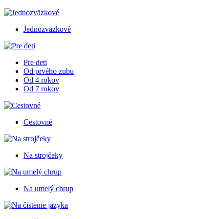
Jednozväzkové
Pre deti
Od prvého zubu
Od 4 rokov
Od 7 rokov
Cestovné
Na strojčeky
Na umelý chrup