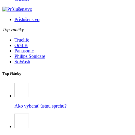
Príslušenstvo
Top značky
Truelife
Oral-B
Panasonic
Philips Sonicare
SoWash
Top články
Ako vyberať ústnu sprchu?