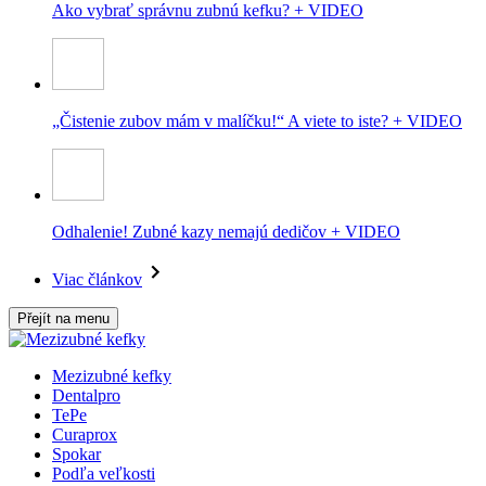
Ako vybrať správnu zubnú kefku? + VIDEO
„Čistenie zubov mám v malíčku!“ A viete to iste? + VIDEO
Odhalenie! Zubné kazy nemajú dedičov + VIDEO
Viac článkov
Přejít na menu
Mezizubné kefky
Dentalpro
TePe
Curaprox
Spokar
Podľa veľkosti