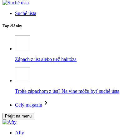
Suché ústa
Top články
Zápach z úst alebo tiež halitóza
Trpíte zápachom z úst? Na vine môžu byť suché ústa
Celý magazín
Přejít na menu
Afty